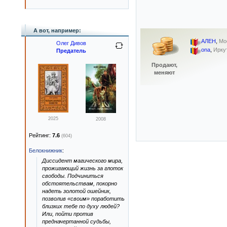
А вот, например:
АЛЕН
,
Мо
Олег Дивов
ona
,
Ирку
Предатель
Продают,
меняют
2025
2008
Рейтинг:
7.6
(604)
Белокнижник
:
Диссидент магического мира,
прожигающий жизнь за глоток
свободы. Подчиниться
обстоятельствам, покорно
надеть золотой ошейник,
позволив «своим» поработить
близких тебе по духу людей?
Или, пойти против
предначертанной судьбы,