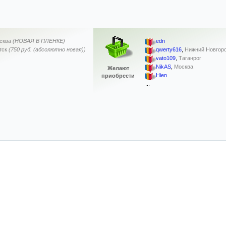
сква
(НОВАЯ В ПЛЕНКЕ)
edn
тск
(750 руб. (абсолютно новая))
qwerty616
,
Нижний Новгор
vato109
,
Таганрог
NikAS
,
Москва
Желают
Hien
приобрести
...