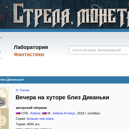
Лаборатория
Фантастики
 близ Диканьки»
Н. Гоголь
Вечера на хуторе близ Диканьки
авторский сборник
СПб.:
Азбука
,
М.:
Азбука-Аттикус
,
2018
г. (ноябрь)
Серия:
Больше чем книга
Тираж:
4000 экз.