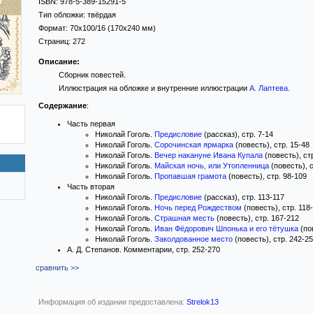
ISBN:
978-5-389-15291-5
Тип обложки:
твёрдая
Формат:
70x100/16
(170x240 мм)
Страниц:
272
Описание:
Сборник повестей.
Иллюстрация на обложке и внутренние иллюстрации
А. Лаптева
.
Содержание
:
Часть первая
Николай Гоголь.
Предисловие
(рассказ), стр. 7-14
Николай Гоголь.
Сорочинская ярмарка
(повесть), стр. 15-48
Николай Гоголь.
Вечер накануне Ивана Купала
(повесть), ст
Николай Гоголь.
Майская ночь, или Утопленница
(повесть), с
Николай Гоголь.
Пропавшая грамота
(повесть), стр. 98-109
Часть вторая
Николай Гоголь.
Предисловие
(рассказ), стр. 113-117
Николай Гоголь.
Ночь перед Рождеством
(повесть), стр. 118
Николай Гоголь.
Страшная месть
(повесть), стр. 167-212
Николай Гоголь.
Иван Фёдорович Шпонька и его тётушка
(по
Николай Гоголь.
Заколдованное место
(повесть), стр. 242-2
А. Д. Степанов. Комментарии, стр. 252-270
сравнить >>
Информация об издании предоставлена:
Strelok13