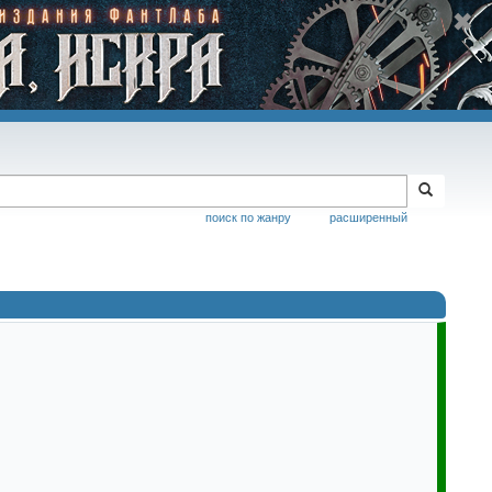
поиск по жанру
расширенный