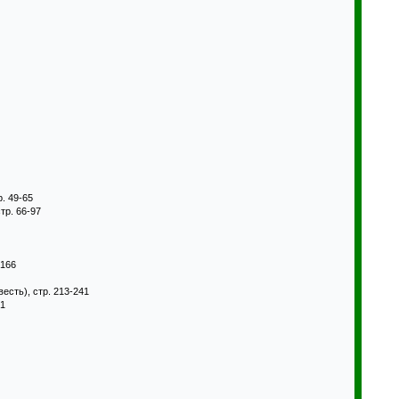
р. 49-65
тр. 66-97
-166
весть), стр. 213-241
51