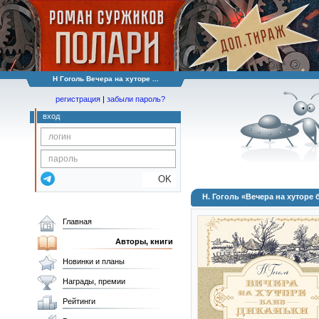
Н Гоголь Вечера на хуторе ...
регистрация
|
забыли пароль?
вход
OK
Н. Гоголь «Вечера на хуторе
Главная
Авторы, книги
Новинки и планы
Награды, премии
Рейтинги