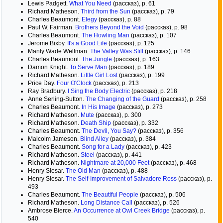
Lewis Padgett.
What You Need
(рассказ), p. 61
Richard Matheson.
Third from the Sun
(рассказ), p. 79
Charles Beaumont.
Elegy
(рассказ), p. 88
Paul W. Fairman.
Brothers Beyond the Void
(рассказ), p. 98
Charles Beaumont.
The Howling Man
(рассказ), p. 107
Jerome Bixby.
It's a Good Life
(рассказ), p. 125
Manly Wade Wellman.
The Valley Was Still
(рассказ), p. 146
Charles Beaumont.
The Jungle
(рассказ), p. 163
Damon Knight.
To Serve Man
(рассказ), p. 189
Richard Matheson.
Little Girl Lost
(рассказ), p. 199
Price Day.
Four O'Clock
(рассказ), p. 213
Ray Bradbury.
I Sing the Body Electric
(рассказ), p. 218
Anne Serling-Sutton.
The Changing of the Guard
(рассказ), p. 258
Charles Beaumont.
In His Image
(рассказ), p. 273
Richard Matheson.
Mute
(рассказ), p. 300
Richard Matheson.
Death Ship
(рассказ), p. 332
Charles Beaumont.
The Devil, You Say?
(рассказ), p. 356
Malcolm Jameson.
Blind Alley
(рассказ), p. 384
Charles Beaumont.
Song for a Lady
(рассказ), p. 423
Richard Matheson.
Steel
(рассказ), p. 441
Richard Matheson.
Nightmare at 20,000 Feet
(рассказ), p. 468
Henry Slesar.
The Old Man
(рассказ), p. 488
Henry Slesar.
The Self-Improvement of Salvadore Ross
(рассказ), p.
493
Charles Beaumont.
The Beautiful People
(рассказ), p. 506
Richard Matheson.
Long Distance Call
(рассказ), p. 526
Ambrose Bierce.
An Occurrence at Owl Creek Bridge
(рассказ), p.
540