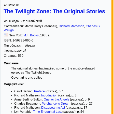
антология
The Twilight Zone: The Original Stories
Язык издания:
английский
Составители:
Martin Harry Greenberg
,
Richard Matheson
,
Charles G.
Waugh
New York:
MJF Books
,
1985
г.
ISBN:
1-56731-065-6
Тип обложки:
твёрдая
Формат:
другой
Страниц:
550
Описание:
The original stories that inspired some of the most celebrated
episodes 'The Twilight Zone'.
Cover art is uncredited.
Содержание
:
Carol Serling.
Preface
(статья), p. 1
Richard Matheson.
Introduction
(статья), p. 3
Anne Serling-Sutton.
One for the Angels
(рассказ), p. 9
Charles Beaumont.
Perchance to Dream
(рассказ), p. 27
Richard Matheson.
Disappearing Act
(рассказ), p. 37
Lyn Venable.
Time Enough at Last
(рассказ), p. 54