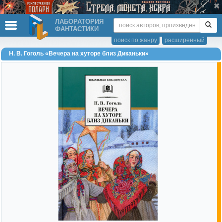
ЛАБОРАТОРИЯ
ФАНТАСТИКИ
поиск по жанру
расширенный
Н. В. Гоголь «Вечера на хуторе близ Диканьки»