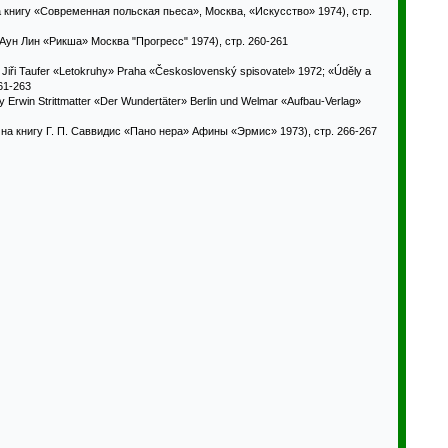
 книгу «Современная польская пьеса», Москва, «Искусство» 1974), стр.
 Аун Лин «Рикша» Москва "Прогресс" 1974), стр. 260-261
Jiři Taufer «Letokruhy» Praha «Československý spisovatel» 1972; «Úděly a
261-263
 Erwin Strittmatter «Der Wundertäter» Berlin und Welmar «Aufbau-Verlag»
на книгу Г. П. Саввидис «Пано нера» Афины «Эрмис» 1973), стр. 266-267