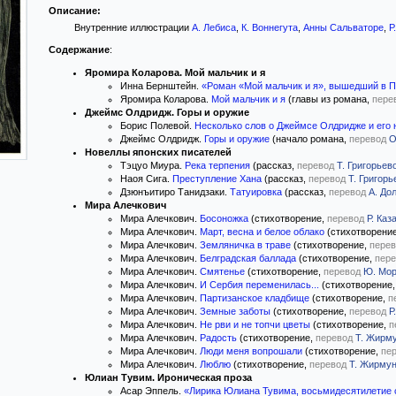
Описание:
Внутренние иллюстрации
А. Лебиса
,
К. Воннегута
,
Анны Сальваторе
,
Р
Содержание
:
Яромира Коларова. Мой мальчик и я
Инна Бернштейн.
«Роман «Мой мальчик и я», вышедший в Пра
Яромира Коларова.
Мой мальчик и я
(главы из романа,
пере
Джеймс Олдридж. Горы и оружие
Борис Полевой.
Несколько слов о Джеймсе Олдридже и его
Джеймс Олдридж.
Горы и оружие
(начало романа,
перевод
О
Новеллы японских писателей
Тэцуо Миура.
Река терпения
(рассказ,
перевод
Т. Григорьев
Наоя Сига.
Преступление Хана
(рассказ,
перевод
Т. Григорь
Дзюнъитиро Танидзаки.
Татуировка
(рассказ,
перевод
А. До
Мира Алечкович
Мира Алечкович.
Босоножка
(стихотворение,
перевод
Р. Каз
Мира Алечкович.
Март, весна и белое облако
(стихотворени
Мира Алечкович.
Земляничка в траве
(стихотворение,
перев
Мира Алечкович.
Белградская баллада
(стихотворение,
пере
Мира Алечкович.
Смятенье
(стихотворение,
перевод
Ю. Мо
Мира Алечкович.
И Сербия переменилась...
(стихотворение
Мира Алечкович.
Партизанское кладбище
(стихотворение,
п
Мира Алечкович.
Земные заботы
(стихотворение,
перевод
Р
Мира Алечкович.
Не рви и не топчи цветы
(стихотворение,
п
Мира Алечкович.
Радость
(стихотворение,
перевод
Т. Жирм
Мира Алечкович.
Люди меня вопрошали
(стихотворение,
пе
Мира Алечкович.
Люблю
(стихотворение,
перевод
Т. Жирму
Юлиан Тувим. Ироническая проза
Асар Эппель.
«Лирика Юлиана Тувима, восьмидесятилетие с