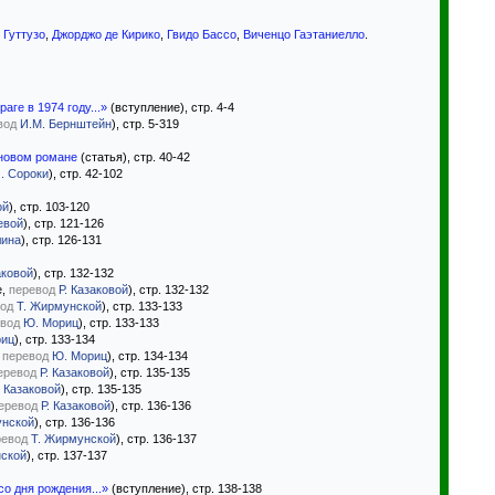
. Гуттузо
,
Джорджо де Кирико
,
Гвидо Бассо
,
Виченцо Гаэтаниелло
.
ге в 1974 году...»
(вступление), стр. 4-4
вод
И.М. Бернштейн
), стр. 5-319
 новом романе
(статья), стр. 40-42
. Сороки
), стр. 42-102
ой
), стр. 103-120
евой
), стр. 121-126
лина
), стр. 126-131
аковой
), стр. 132-132
е,
перевод
Р. Казаковой
), стр. 132-132
од
Т. Жирмунской
), стр. 133-133
вод
Ю. Мориц
), стр. 133-133
риц
), стр. 133-134
,
перевод
Ю. Мориц
), стр. 134-134
еревод
Р. Казаковой
), стр. 135-135
. Казаковой
), стр. 135-135
еревод
Р. Казаковой
), стр. 136-136
унской
), стр. 136-136
ревод
Т. Жирмунской
), стр. 136-137
нской
), стр. 137-137
о дня рождения...»
(вступление), стр. 138-138