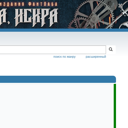
поиск по жанру
расширенный