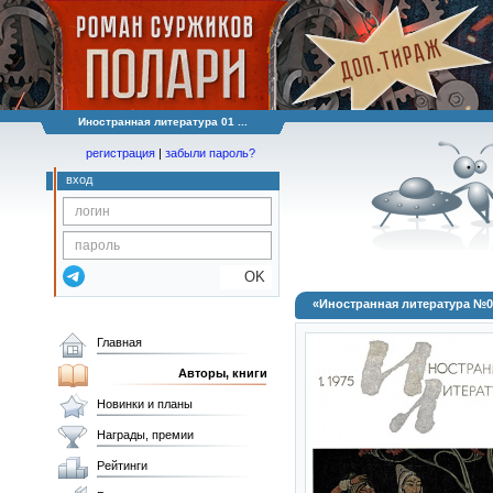
Иностранная литература 01 ...
регистрация
|
забыли пароль?
вход
OK
«Иностранная литература №01
Главная
Авторы, книги
Новинки и планы
Награды, премии
Рейтинги