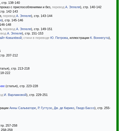
, стр. 138-140
проказ с приспособлениями и без,
перевод
А. Эппеля
), стр. 140-142
 стр. 142-143
з,
перевод
А. Эппеля
), стр. 143-144
ля
), стр. 145-146
 146-148
з,
перевод
А. Эппеля
), стр. 149-151
евод
А. Эппеля
), стр. 151-153
Райт-Ковалёвой
;
стихи в переводе
Ю. Петрова
, иллюстрации
К. Воннегута
),
6
стр. 207-212
татья), стр. 213-218
218-222
чве
(статья), стр. 223-228
од
И. Варламовой
), стр. 229-251
трации
Анны Сальваторе
,
Р. Гуттузо
,
Дж. де Кирико
,
Гвидо Бассо
), стр. 255-
стр. 257-258
. 258-259