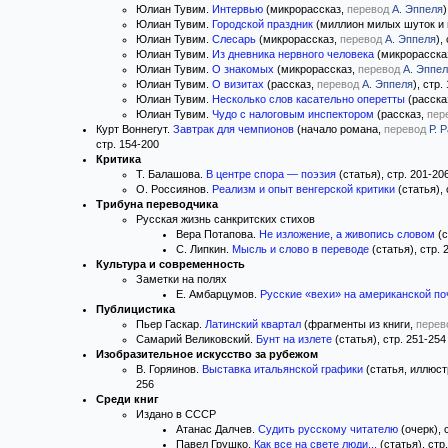
Юлиан Тувим.
Интервью
(микрорассказ,
перевод
А. Эппеля
)
Юлиан Тувим.
Городской праздник
(миллион милых шуток и 
Юлиан Тувим.
Слесарь
(микрорассказ,
перевод
А. Эппеля
),
Юлиан Тувим.
Из дневника нервного человека
(микрорасска
Юлиан Тувим.
О знакомых
(микрорассказ,
перевод
А. Эппе
Юлиан Тувим.
О визитах
(рассказ,
перевод
А. Эппеля
), стр.
Юлиан Тувим.
Несколько слов касательно оперетты
(расска
Юлиан Тувим.
Чудо с налоговым инспектором
(рассказ,
пер
Курт Воннегут.
Завтрак для чемпионов
(начало романа,
перевод
Р. 
стр. 154-200
Критика
Т. Балашова.
В центре спора — поэзия
(статья), стр. 201-20
О. Россиянов.
Реализм и опыт венгерской критики
(статья), 
Трибуна переводчика
Русская жизнь санкритских стихов
Вера Потапова.
Не изложение, а живопись словом
(с
С. Липкин.
Мысль и слово в переводе
(статья), стр. 
Культура и современность
Заметки на полях
Е. Амбарцумов.
Русские «вехи» на американской по
Публицистика
Пьер Гаскар.
Латинский квартал
(фрагменты из книги,
перев
Самарий Великовский.
Бунт на излете
(статья), стр. 251-254
Изобразительное искусство за рубежом
В. Горяинов.
Выставка итальянской графики
(статья, иллюс
256
Среди книг
Издано в СССР
Атанас Далчев.
Судить русскому читателю
(очерк), 
Павел Грушко.
Как все на свете люди...
(статья), стр