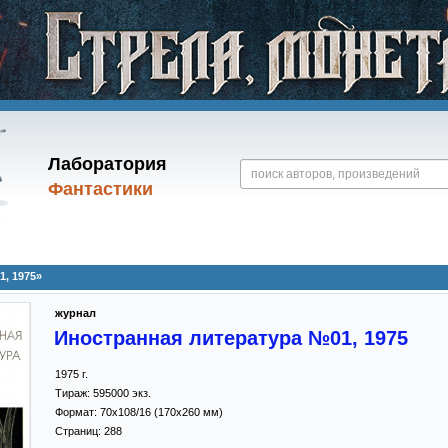
Лаборатория
Фантастики
, 1975»
журнал
Иностранная литература №01, 1975
1975
г.
Тираж:
595000 экз.
Формат:
70x108/16
(170x260 мм)
Страниц:
288