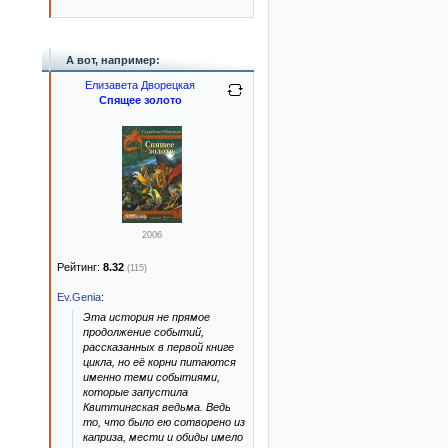
А вот, например:
Елизавета Дворецкая
Спящее золото
2006
Рейтинг:
8.32
(115)
Ev.Genia
:
Эта история не прямое
продолжение событий,
рассказанных в первой книге
цикла, но её корни питаются
именно теми событиями,
которые запустила
Квиттингская ведьма. Ведь
то, что было ею сотворено из
каприза, мести и обиды имело