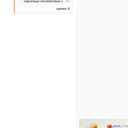
серьёзные последствия и
...
>>
оценка: 8
teron
,
Нов