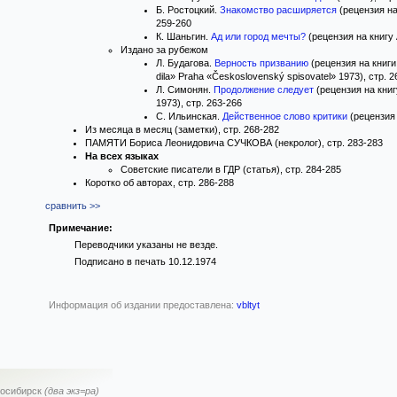
Б. Ростоцкий.
Знакомство расширяется
(рецензия на
259-260
К. Шаньгин.
Ад или город мечты?
(рецензия на книгу
Издано за рубежом
Л. Будагова.
Верность призванию
(рецензия на книги 
dila» Praha «Československý spisovatel» 1973), стр. 
Л. Симонян.
Продолжение следует
(рецензия на книгу
1973), стр. 263-266
С. Ильинская.
Действенное слово критики
(рецензия 
Из месяца в месяц (заметки), стр. 268-282
ПАМЯТИ Бориса Леонидовича СУЧКОВА (некролог), стр. 283-283
На всех языках
Советские писатели в ГДР (статья), стр. 284-285
Коротко об авторах, стр. 286-288
сравнить >>
Примечание:
Переводчики указаны не везде.
Подписано в печать 10.12.1974
Информация об издании предоставлена:
vbltyt
осибирск
(два экз=ра)