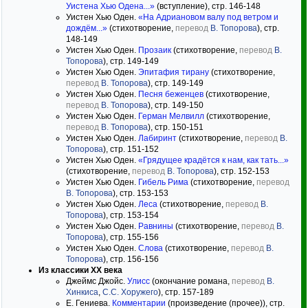
Уистена Хью Одена...»
(вступление), стр. 146-148
Уистен Хью Оден.
«На Адриановом валу под ветром и
дождём...»
(стихотворение,
перевод
В. Топорова
), стр.
148-149
Уистен Хью Оден.
Прозаик
(стихотворение,
перевод
В.
Топорова
), стр. 149-149
Уистен Хью Оден.
Эпитафия тирану
(стихотворение,
перевод
В. Топорова
), стр. 149-149
Уистен Хью Оден.
Песня беженцев
(стихотворение,
перевод
В. Топорова
), стр. 149-150
Уистен Хью Оден.
Герман Мелвилл
(стихотворение,
перевод
В. Топорова
), стр. 150-151
Уистен Хью Оден.
Лабиринт
(стихотворение,
перевод
В.
Топорова
), стр. 151-152
Уистен Хью Оден.
«Грядущее крадётся к нам, как тать...»
(стихотворение,
перевод
В. Топорова
), стр. 152-153
Уистен Хью Оден.
Гибель Рима
(стихотворение,
перевод
В. Топорова
), стр. 153-153
Уистен Хью Оден.
Леса
(стихотворение,
перевод
В.
Топорова
), стр. 153-154
Уистен Хью Оден.
Равнины
(стихотворение,
перевод
В.
Топорова
), стр. 155-156
Уистен Хью Оден.
Слова
(стихотворение,
перевод
В.
Топорова
), стр. 156-156
Из классики ХХ века
Джеймс Джойс.
Улисс
(окончание романа,
перевод
В.
Хинкиса
,
С.С. Хоружего
), стр. 157-189
Е. Гениева.
Комментарии
(произведение (прочее)), стр.