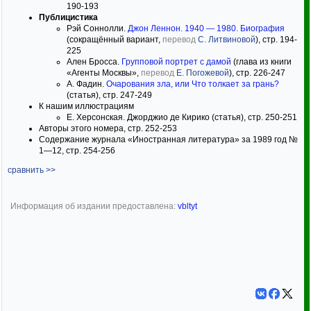
190-193
Публицистика
Рэй Соннолли.
Джон Леннон. 1940 — 1980. Биография
(сокращённый вариант,
перевод
С. Литвиновой
), стр. 194-
225
Ален Бросса.
Групповой портрет с дамой
(глава из книги
«Агенты Москвы»,
перевод
Е. Погожевой
), стр. 226-247
А. Фадин.
Очарования зла, или Что толкает за грань?
(статья), стр. 247-249
К нашим иллюстрациям
Е. Херсонская. Джорджио де Кирико (статья), стр. 250-251
Авторы этого номера, стр. 252-253
Содержание журнала «Иностранная литература» за 1989 год №
1—12, стр. 254-256
сравнить >>
Информация об издании предоставлена:
vbltyt