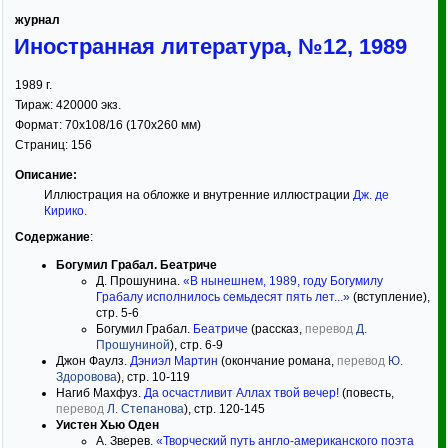
журнал
Иностранная литература, №12, 1989
1989
г.
Тираж:
420000 экз.
Формат:
70x108/16
(170x260 мм)
Страниц:
156
Описание:
Иллюстрация на обложке и внутренние иллюстрации
Дж. де
Кирико
.
Содержание
:
Богумил Грабал. Беатриче
Д. Прошунина.
«В нынешнем, 1989, году Богумилу
Грабалу исполнилось семьдесят пять лет...»
(вступление),
стр. 5-6
Богумил Грабал.
Беатриче
(рассказ,
перевод
Д.
Прошуниной
), стр. 6-9
Джон Фаулз.
Дэниэл Мартин
(окончание романа,
перевод
Ю.
Здоровова
), стр. 10-119
Нагиб Махфуз.
Да осчастливит Аллах твой вечер!
(повесть,
перевод
Л. Степанова
), стр. 120-145
Уистен Хью Оден
А. Зверев.
«Творческий путь англо-американского поэта