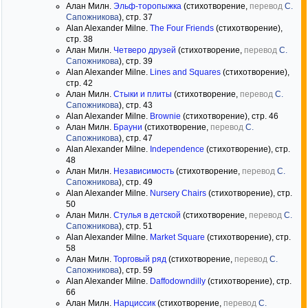
Алан Милн.
Эльф-торопыжка
(стихотворение,
перевод
С.
Сапожникова
), стр. 37
Alan Alexander Milne.
The Four Friends
(стихотворение),
стр. 38
Алан Милн.
Четверо друзей
(стихотворение,
перевод
С.
Сапожникова
), стр. 39
Alan Alexander Milne.
Lines and Squares
(стихотворение),
стр. 42
Алан Милн.
Стыки и плиты
(стихотворение,
перевод
С.
Сапожникова
), стр. 43
Alan Alexander Milne.
Brownie
(стихотворение), стр. 46
Алан Милн.
Брауни
(стихотворение,
перевод
С.
Сапожникова
), стр. 47
Alan Alexander Milne.
Independence
(стихотворение), стр.
48
Алан Милн.
Независимость
(стихотворение,
перевод
С.
Сапожникова
), стр. 49
Alan Alexander Milne.
Nursery Chairs
(стихотворение), стр.
50
Алан Милн.
Стулья в детской
(стихотворение,
перевод
С.
Сапожникова
), стр. 51
Alan Alexander Milne.
Market Square
(стихотворение), стр.
58
Алан Милн.
Торговый ряд
(стихотворение,
перевод
С.
Сапожникова
), стр. 59
Alan Alexander Milne.
Daffodowndilly
(стихотворение), стр.
66
Алан Милн.
Нарциссик
(стихотворение,
перевод
С.