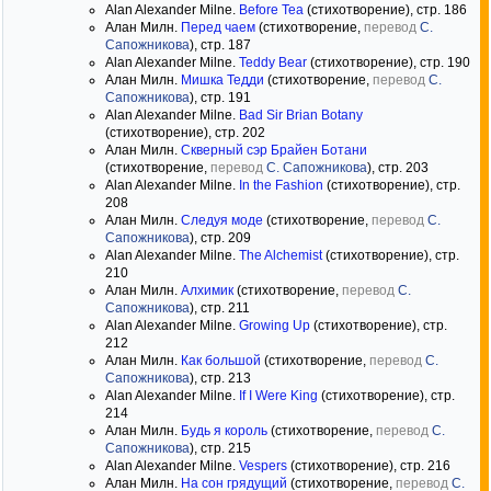
Alan Alexander Milne.
Before Tea
(стихотворение), стр. 186
Алан Милн.
Перед чаем
(стихотворение,
перевод
С.
Сапожникова
), стр. 187
Alan Alexander Milne.
Teddy Bear
(стихотворение), стр. 190
Алан Милн.
Мишка Тедди
(стихотворение,
перевод
С.
Сапожникова
), стр. 191
Alan Alexander Milne.
Bad Sir Brian Botany
(стихотворение), стр. 202
Алан Милн.
Скверный сэр Брайен Ботани
(стихотворение,
перевод
С. Сапожникова
), стр. 203
Alan Alexander Milne.
In the Fashion
(стихотворение), стр.
208
Алан Милн.
Следуя моде
(стихотворение,
перевод
С.
Сапожникова
), стр. 209
Alan Alexander Milne.
The Alchemist
(стихотворение), стр.
210
Алан Милн.
Алхимик
(стихотворение,
перевод
С.
Сапожникова
), стр. 211
Alan Alexander Milne.
Growing Up
(стихотворение), стр.
212
Алан Милн.
Как большой
(стихотворение,
перевод
С.
Сапожникова
), стр. 213
Alan Alexander Milne.
If I Were King
(стихотворение), стр.
214
Алан Милн.
Будь я король
(стихотворение,
перевод
С.
Сапожникова
), стр. 215
Alan Alexander Milne.
Vespers
(стихотворение), стр. 216
Алан Милн.
На сон грядущий
(стихотворение,
перевод
С.