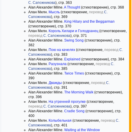
С. Сапожникова
), стр. 363
Alan Alexander Milne.
A Thought
(стихотворение), стр. 368
Алан Милн.
Мысль
(стихотворение,
перевод
С.
Сапожникова
), стр. 369
Alan Alexander Milne.
King Hilary and the Beggarman
(стихотворение), стр. 370
Алан Милн.
Король Хилари и Голодранец
(стихотворение,
перевод
С. Сапожникова
), стр. 371
Alan Alexander Milne.
Swing Song
(стихотворение), стр.
382
Алан Милн.
Пою на качелях
(стихотворение,
перевод
С.
Сапожникова
), стр. 383
Alan Alexander Milne.
Explained
(стихотворение), стр. 384
Алан Милн.
Разузнала
(стихотворение,
перевод
С.
Сапожникова
), стр. 385
Alan Alexander Milne.
Twice Times
(стихотворение), стр.
390
Алан Милн.
Дважды
(стихотворение,
перевод
С.
Сапожникова
), стр. 391
Alan Alexander Milne.
The Morning Walk
(стихотворение),
стр. 396
Алан Милн.
На утренней прогулке
(стихотворение,
перевод
С. Сапожникова
), стр. 397
Alan Alexander Milne.
Cradle Song
(стихотворение), стр.
400
Алан Милн.
Колыбельная
(стихотворение,
перевод
С.
Сапожникова
), стр. 401
Alan Alexander Milne.
Waiting at the Window