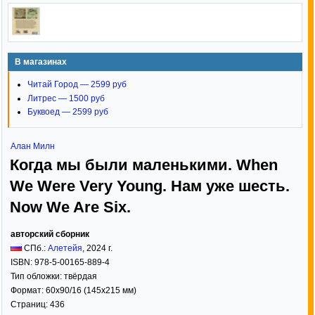
В магазинах
Читай Город — 2599 руб
Литрес — 1500 руб
Буквоед — 2599 руб
Алан Милн
Когда мы были маленькими. When
We Were Very Young. Нам уже шесть.
Now We Are Six.
авторский сборник
СПб.:
Алетейя
,
2024
г.
ISBN:
978-5-00165-889-4
Тип обложки:
твёрдая
Формат:
60x90/16
(145x215 мм)
Страниц:
436