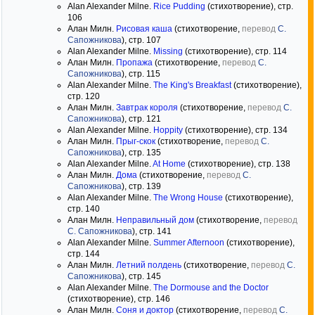
Alan Alexander Milne.
Rice Pudding
(стихотворение), стр.
106
Алан Милн.
Рисовая каша
(стихотворение,
перевод
С.
Сапожникова
), стр. 107
Alan Alexander Milne.
Missing
(стихотворение), стр. 114
Алан Милн.
Пропажа
(стихотворение,
перевод
С.
Сапожникова
), стр. 115
Alan Alexander Milne.
The King's Breakfast
(стихотворение),
стр. 120
Алан Милн.
Завтрак короля
(стихотворение,
перевод
С.
Сапожникова
), стр. 121
Alan Alexander Milne.
Hoppity
(стихотворение), стр. 134
Алан Милн.
Прыг-скок
(стихотворение,
перевод
С.
Сапожникова
), стр. 135
Alan Alexander Milne.
At Home
(стихотворение), стр. 138
Алан Милн.
Дома
(стихотворение,
перевод
С.
Сапожникова
), стр. 139
Alan Alexander Milne.
The Wrong House
(стихотворение),
стр. 140
Алан Милн.
Неправильный дом
(стихотворение,
перевод
С. Сапожникова
), стр. 141
Alan Alexander Milne.
Summer Afternoon
(стихотворение),
стр. 144
Алан Милн.
Летний полдень
(стихотворение,
перевод
С.
Сапожникова
), стр. 145
Alan Alexander Milne.
The Dormouse and the Doctor
(стихотворение), стр. 146
Алан Милн.
Соня и доктор
(стихотворение,
перевод
С.