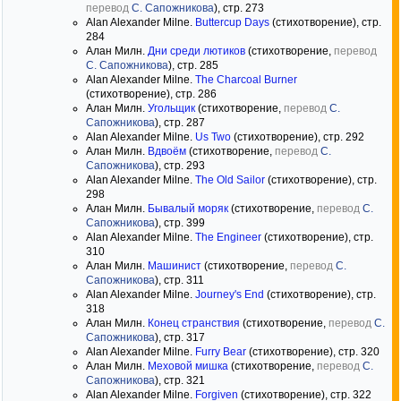
перевод
С. Сапожникова
), стр. 273
Alan Alexander Milne.
Buttercup Days
(стихотворение), стр.
284
Алан Милн.
Дни среди лютиков
(стихотворение,
перевод
С. Сапожникова
), стр. 285
Alan Alexander Milne.
The Charcoal Burner
(стихотворение), стр. 286
Алан Милн.
Угольщик
(стихотворение,
перевод
С.
Сапожникова
), стр. 287
Alan Alexander Milne.
Us Two
(стихотворение), стр. 292
Алан Милн.
Вдвоём
(стихотворение,
перевод
С.
Сапожникова
), стр. 293
Alan Alexander Milne.
The Old Sailor
(стихотворение), стр.
298
Алан Милн.
Бывалый моряк
(стихотворение,
перевод
С.
Сапожникова
), стр. 399
Alan Alexander Milne.
The Engineer
(стихотворение), стр.
310
Алан Милн.
Машинист
(стихотворение,
перевод
С.
Сапожникова
), стр. 311
Alan Alexander Milne.
Journey's End
(стихотворение), стр.
318
Алан Милн.
Конец странствия
(стихотворение,
перевод
С.
Сапожникова
), стр. 317
Alan Alexander Milne.
Furry Bear
(стихотворение), стр. 320
Алан Милн.
Меховой мишка
(стихотворение,
перевод
С.
Сапожникова
), стр. 321
Alan Alexander Milne.
Forgiven
(стихотворение), стр. 322