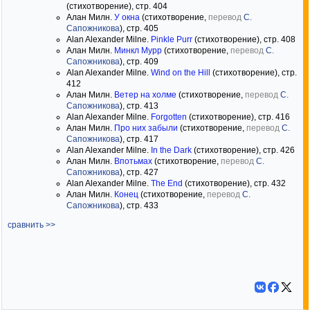
(стихотворение), стр. 404
Алан Милн.
У окна
(стихотворение,
перевод
С.
Сапожникова
), стр. 405
Alan Alexander Milne.
Pinkle Purr
(стихотворение), стр. 408
Алан Милн.
Минкл Мурр
(стихотворение,
перевод
С.
Сапожникова
), стр. 409
Alan Alexander Milne.
Wind on the Hill
(стихотворение), стр.
412
Алан Милн.
Ветер на холме
(стихотворение,
перевод
С.
Сапожникова
), стр. 413
Alan Alexander Milne.
Forgotten
(стихотворение), стр. 416
Алан Милн.
Про них забыли
(стихотворение,
перевод
С.
Сапожникова
), стр. 417
Alan Alexander Milne.
In the Dark
(стихотворение), стр. 426
Алан Милн.
Впотьмах
(стихотворение,
перевод
С.
Сапожникова
), стр. 427
Alan Alexander Milne.
The End
(стихотворение), стр. 432
Алан Милн.
Конец
(стихотворение,
перевод
С.
Сапожникова
), стр. 433
сравнить >>