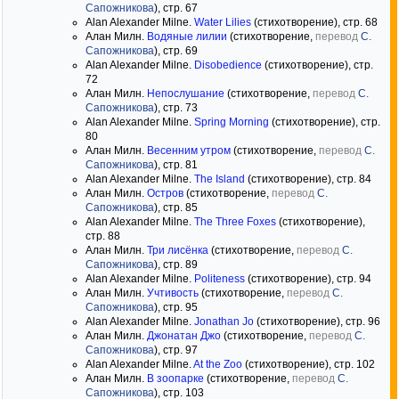
Сапожникова
), стр. 67
Alan Alexander Milne.
Water Lilies
(стихотворение), стр. 68
Алан Милн.
Водяные лилии
(стихотворение,
перевод
С.
Сапожникова
), стр. 69
Alan Alexander Milne.
Disobedience
(стихотворение), стр.
72
Алан Милн.
Непослушание
(стихотворение,
перевод
С.
Сапожникова
), стр. 73
Alan Alexander Milne.
Spring Morning
(стихотворение), стр.
80
Алан Милн.
Весенним утром
(стихотворение,
перевод
С.
Сапожникова
), стр. 81
Alan Alexander Milne.
The Island
(стихотворение), стр. 84
Алан Милн.
Остров
(стихотворение,
перевод
С.
Сапожникова
), стр. 85
Alan Alexander Milne.
The Three Foxes
(стихотворение),
стр. 88
Алан Милн.
Три лисёнка
(стихотворение,
перевод
С.
Сапожникова
), стр. 89
Alan Alexander Milne.
Politeness
(стихотворение), стр. 94
Алан Милн.
Учтивость
(стихотворение,
перевод
С.
Сапожникова
), стр. 95
Alan Alexander Milne.
Jonathan Jo
(стихотворение), стр. 96
Алан Милн.
Джонатан Джо
(стихотворение,
перевод
С.
Сапожникова
), стр. 97
Alan Alexander Milne.
At the Zoo
(стихотворение), стр. 102
Алан Милн.
В зоопарке
(стихотворение,
перевод
С.
Сапожникова
), стр. 103