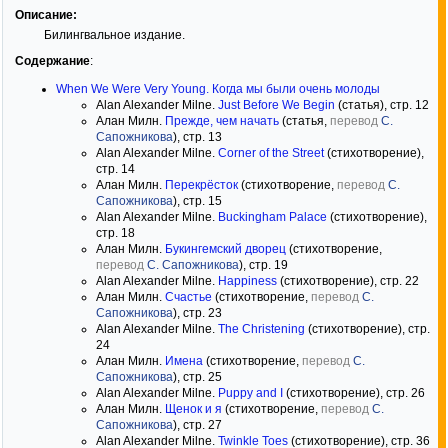
Описание:
Билингвальное издание.
Содержание
:
When We Were Very Young. Когда мы были очень молоды
Alan Alexander Milne.
Just Before We Begin
(статья), стр. 12
Алан Милн.
Прежде, чем начать
(статья,
перевод
С.
Сапожникова
), стр. 13
Alan Alexander Milne.
Corner of the Street
(стихотворение),
стр. 14
Алан Милн.
Перекрёсток
(стихотворение,
перевод
С.
Сапожникова
), стр. 15
Alan Alexander Milne.
Buckingham Palace
(стихотворение),
стр. 18
Алан Милн.
Букингемский дворец
(стихотворение,
перевод
С. Сапожникова
), стр. 19
Alan Alexander Milne.
Happiness
(стихотворение), стр. 22
Алан Милн.
Счастье
(стихотворение,
перевод
С.
Сапожникова
), стр. 23
Alan Alexander Milne.
The Christening
(стихотворение), стр.
24
Алан Милн.
Имена
(стихотворение,
перевод
С.
Сапожникова
), стр. 25
Alan Alexander Milne.
Puppy and I
(стихотворение), стр. 26
Алан Милн.
Щенок и я
(стихотворение,
перевод
С.
Сапожникова
), стр. 27
Alan Alexander Milne.
Twinkle Toes
(стихотворение), стр. 36