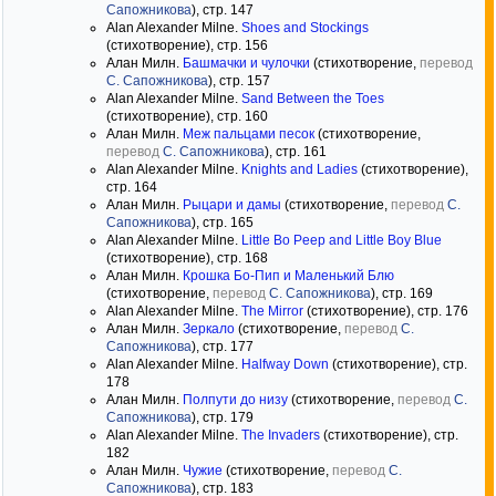
Сапожникова
), стр. 147
Alan Alexander Milne.
Shoes and Stockings
(стихотворение), стр. 156
Алан Милн.
Башмачки и чулочки
(стихотворение,
перевод
С. Сапожникова
), стр. 157
Alan Alexander Milne.
Sand Between the Toes
(стихотворение), стр. 160
Алан Милн.
Меж пальцами песок
(стихотворение,
перевод
С. Сапожникова
), стр. 161
Alan Alexander Milne.
Knights and Ladies
(стихотворение),
стр. 164
Алан Милн.
Рыцари и дамы
(стихотворение,
перевод
С.
Сапожникова
), стр. 165
Alan Alexander Milne.
Little Bo Peep and Little Boy Blue
(стихотворение), стр. 168
Алан Милн.
Крошка Бо-Пип и Маленький Блю
(стихотворение,
перевод
С. Сапожникова
), стр. 169
Alan Alexander Milne.
The Mirror
(стихотворение), стр. 176
Алан Милн.
Зеркало
(стихотворение,
перевод
С.
Сапожникова
), стр. 177
Alan Alexander Milne.
Halfway Down
(стихотворение), стр.
178
Алан Милн.
Полпути до низу
(стихотворение,
перевод
С.
Сапожникова
), стр. 179
Alan Alexander Milne.
The Invaders
(стихотворение), стр.
182
Алан Милн.
Чужие
(стихотворение,
перевод
С.
Сапожникова
), стр. 183