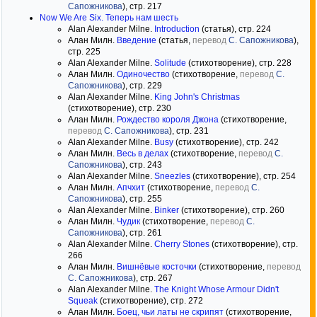
Сапожникова
), стр. 217
Now We Are Six. Теперь нам шесть
Alan Alexander Milne.
Introduction
(статья), стр. 224
Алан Милн.
Введение
(статья,
перевод
С. Сапожникова
),
стр. 225
Alan Alexander Milne.
Solitude
(стихотворение), стр. 228
Алан Милн.
Одиночество
(стихотворение,
перевод
С.
Сапожникова
), стр. 229
Alan Alexander Milne.
King John's Christmas
(стихотворение), стр. 230
Алан Милн.
Рождество короля Джона
(стихотворение,
перевод
С. Сапожникова
), стр. 231
Alan Alexander Milne.
Busy
(стихотворение), стр. 242
Алан Милн.
Весь в делах
(стихотворение,
перевод
С.
Сапожникова
), стр. 243
Alan Alexander Milne.
Sneezles
(стихотворение), стр. 254
Алан Милн.
Апчхит
(стихотворение,
перевод
С.
Сапожникова
), стр. 255
Alan Alexander Milne.
Binker
(стихотворение), стр. 260
Алан Милн.
Чудик
(стихотворение,
перевод
С.
Сапожникова
), стр. 261
Alan Alexander Milne.
Cherry Stones
(стихотворение), стр.
266
Алан Милн.
Вишнёвые косточки
(стихотворение,
перевод
С. Сапожникова
), стр. 267
Alan Alexander Milne.
The Knight Whose Armour Didn't
Squeak
(стихотворение), стр. 272
Алан Милн.
Боец, чьи латы не скрипят
(стихотворение,