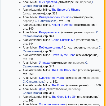
Алан Милн.
Я их простил
(стихотворение,
перевод
С.
Сапожникова
), стр. 323
Alan Alexander Milne.
The Emperor's Rhyme
(стихотворение), стр. 328
Алан Милн.
Императорский стишок
(стихотворение,
перевод
С. Сапожникова
), стр. 329
Alan Alexander Milne.
Knight-in-Armour
(стихотворение),
стр. 340
Алан Милн.
Рыцарь-в-латах
(стихотворение,
перевод
С.
Сапожникова
), стр. 341
Alan Alexander Milne.
Come Out with Me
(стихотворение),
стр. 344
Алан Милн.
Побудьте со мной
(стихотворение,
перевод
С.
Сапожникова
), стр. 345
Alan Alexander Milne.
Down By the Pond
(стихотворение),
стр. 346
Алан Милн.
У пруда
(стихотворение,
перевод
С.
Сапожникова
), стр. 347
Alan Alexander Milne.
The Little Black Hen
(стихотворение),
стр. 350
Алан Милн.
Курочка Чернушка
(стихотворение,
перевод
С. Сапожникова
), стр. 351
Alan Alexander Milne.
The Friend
(стихотворение), стр. 360
Алан Милн.
Друг
(стихотворение,
перевод
С.
Сапожникова
), стр. 361
Alan Alexander Milne.
The Good Little Girl
(стихотворение),
стр. 362
Алан Милн.
Хорошая малышка
(стихотворение,
перевод