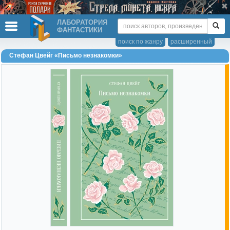
ЛАБОРАТОРИЯ
ФАНТАСТИКИ
поиск по жанру
расширенный
Стефан Цвейг «Письмо незнакомки»