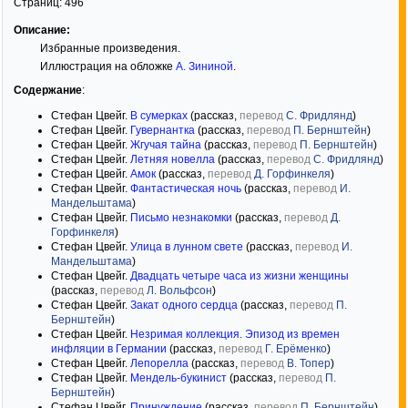
Страниц:
496
Описание:
Избранные произведения.
Иллюстрация на обложке
А. Зининой
.
Содержание
:
Стефан Цвейг.
В сумерках
(рассказ,
перевод
С. Фридлянд
)
Стефан Цвейг.
Гувернантка
(рассказ,
перевод
П. Бернштейн
)
Стефан Цвейг.
Жгучая тайна
(рассказ,
перевод
П. Бернштейн
)
Стефан Цвейг.
Летняя новелла
(рассказ,
перевод
С. Фридлянд
)
Стефан Цвейг.
Амок
(рассказ,
перевод
Д. Горфинкеля
)
Стефан Цвейг.
Фантастическая ночь
(рассказ,
перевод
И.
Мандельштама
)
Стефан Цвейг.
Письмо незнакомки
(рассказ,
перевод
Д.
Горфинкеля
)
Стефан Цвейг.
Улица в лунном свете
(рассказ,
перевод
И.
Мандельштама
)
Стефан Цвейг.
Двадцать четыре часа из жизни женщины
(рассказ,
перевод
Л. Вольфсон
)
Стефан Цвейг.
Закат одного сердца
(рассказ,
перевод
П.
Бернштейн
)
Стефан Цвейг.
Незримая коллекция. Эпизод из времен
инфляции в Германии
(рассказ,
перевод
Г. Ерёменко
)
Стефан Цвейг.
Лепорелла
(рассказ,
перевод
В. Топер
)
Стефан Цвейг.
Мендель-букинист
(рассказ,
перевод
П.
Бернштейн
)
Стефан Цвейг.
Принуждение
(рассказ,
перевод
П. Бернштейн
)