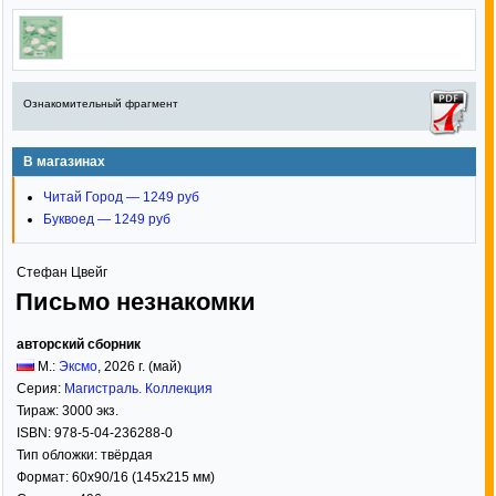
Ознакомительный фрагмент
В магазинах
Читай Город — 1249 руб
Буквоед — 1249 руб
Стефан Цвейг
Письмо незнакомки
авторский сборник
М.:
Эксмо
,
2026
г. (май)
Серия:
Магистраль. Коллекция
Тираж:
3000 экз.
ISBN:
978-5-04-236288-0
Тип обложки:
твёрдая
Формат:
60x90/16
(145x215 мм)