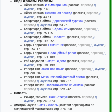
Люди и роботы. Рассказы
Айзек Азимов.
И тьма пришла
(рассказ,
перевод
Д.
Жукова
), стр. 7-43
Айзек Азимов.
Нечаянная победа
(рассказ,
перевод
Д.
Жукова
), стр. 43-61
Клиффорд Саймак.
Деревенский дурачок
(рассказ,
перевод
Д. Жукова
), стр. 63-75
Клиффорд Саймак.
Сделай сам
(рассказ,
перевод
Д.
Жукова
), стр. 75-115
Клиффорд Саймак.
Прелесть
(рассказ,
перевод
Д.
Жукова
), стр. 115-155
Гарри Гаррисон.
Ремонтник
(рассказ,
перевод
Д. Жукова
),
стр. 157-171
Гарри Гаррисон.
Полицейский робот
(рассказ,
перевод
Д.
Жукова
), стр. 171-189
Рэй Брэдбери.
Смерть и дева
(рассказ,
перевод
Д.
Жукова
), стр. 191-199
Роберт Янг.
Хмельная почва
(рассказ,
перевод
Д. Жукова
),
стр. 201-207
Роберт Янг.
Механический фиговый листок
(рассказ,
перевод
Д. Жукова
), стр. 208-227
Роберт Шекли.
Паломничество на Землю
(рассказ,
перевод
Д. Жукова
), стр. 229-242
Повесть
Ричард Уормсер.
Пан Сатирус
(повесть,
перевод
Д.
Жукова
), стр. 243-373
Дмитрий Жуков.
Смех и скорбь
(заметки переводчика об
американской фантастике), стр. 374-398