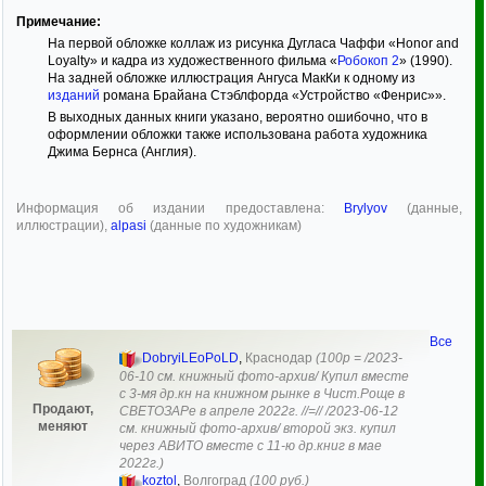
Примечание:
На первой обложке коллаж из рисунка Дугласа Чаффи «Honor and
Loyalty» и кадра из художественного фильма «
Робокоп 2
» (1990).
На задней обложке иллюстрация Ангуса МакКи к одному из
изданий
романа Брайана Стэблфорда «Устройство «Фенрис»».
В выходных данных книги указано, вероятно ошибочно, что в
оформлении обложки также использована работа художника
Джима Бернса (Англия).
Информация об издании предоставлена:
Brylyov
(данные,
иллюстрации),
alpasi
(данные по художникам)
Все
DobryiLEoPoLD
,
Краснодар
(100р = /2023-
06-10 см. книжный фото-архив/ Купил вместе
с 3-мя др.кн на книжном рынке в Чист.Роще в
Продают,
СВЕТОЗАРе в апреле 2022г. //=// /2023-06-12
меняют
см. книжный фото-архив/ второй экз. купил
через АВИТО вместе с 11-ю др.книг в мае
2022г.)
koztol
,
Волгоград
(100 руб.)