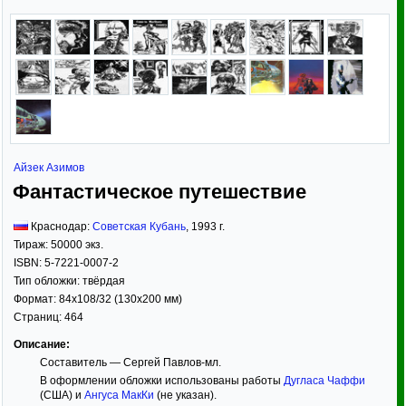
Айзек Азимов
Фантастическое путешествие
Краснодар:
Советская Кубань
,
1993
г.
Тираж:
50000 экз.
ISBN:
5-7221-0007-2
Тип обложки:
твёрдая
Формат:
84x108/32
(130x200 мм)
Страниц:
464
Описание:
Составитель — Сергей Павлов-мл.
В оформлении обложки использованы работы
Дугласа Чаффи
(США) и
Ангуса МакКи
(не указан).