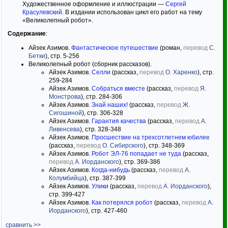
Художественное оформление и иллюстрации —
Сергей
Красулевский
. В издании использован цикл его работ на тему
«Великолепный робот».
Содержание
:
Айзек Азимов.
Фантастическое путешествие
(роман,
перевод
С.
Бетки
), стр. 5-256
Великолепный робот (сборник рассказов).
Айзек Азимов.
Селли
(рассказ,
перевод
О. Харенко
), стр.
259-284
Айзек Азимов.
Собраться вместе
(рассказ,
перевод
Я.
Монстрова
), стр. 284-306
Айзек Азимов.
Знай наших!
(рассказ,
перевод
Ж.
Сигошиной
), стр. 306-328
Айзек Азимов.
Гарантия качества
(рассказ,
перевод
А.
Ливенсева
), стр. 328-348
Айзек Азимов.
Просшествие на трехсотлетнем юбилее
(рассказ,
перевод
О. Сибирского
), стр. 348-369
Айзек Азимов.
Робот ЭЛ-76 попадает не туда
(рассказ,
перевод
А. Иорданского
), стр. 369-386
Айзек Азимов.
Когда-нибудь
(рассказ,
перевод
А.
Колумбийца
), стр. 387-399
Айзек Азимов.
Улики
(рассказ,
перевод
А. Иорданского
),
стр. 399-427
Айзек Азимов.
Как потерялся робот
(рассказ,
перевод
А.
Иорданского
), стр. 427-460
сравнить >>