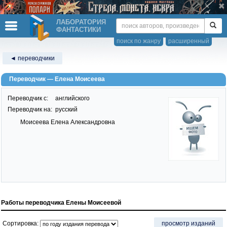
ЛАБОРАТОРИЯ
ФАНТАСТИКИ
поиск по жанру
расширенный
◄ переводчики
Переводчик — Елена Моисеева
Переводчик c:
английского
Переводчик на:
русский
Моисеева Елена Александровна
Работы переводчика Елены Моисеевой
Сортировка:
просмотр изданий