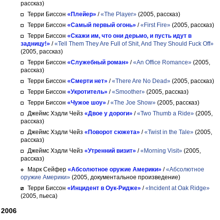
рассказ)
Терри Биссон
«Плейер»
/
«The Player»
(2005, рассказ)
Терри Биссон
«Самый первый огонь»
/
«First Fire»
(2005, рассказ)
Терри Биссон
«Скажи им, что они дерьмо, и пусть идут в
задницу!»
/
«Tell Them They Are Full of Shit, And They Should Fuck Off»
(2005, рассказ)
Терри Биссон
«Служебный роман»
/
«An Office Romance»
(2005,
рассказ)
Терри Биссон
«Смерти нет»
/
«There Are No Dead»
(2005, рассказ)
Терри Биссон
«Укротитель»
/
«Smoother»
(2005, рассказ)
Терри Биссон
«Чужое шоу»
/
«The Joe Show»
(2005, рассказ)
Джеймс Хэдли Чейз
«Двое у дороги»
/
«Two Thumb a Ride»
(2005,
рассказ)
Джеймс Хэдли Чейз
«Поворот сюжета»
/
«Twist in the Tale»
(2005,
рассказ)
Джеймс Хэдли Чейз
«Утренний визит»
/
«Morning Visit»
(2005,
рассказ)
Марк Сейфер
«Абсолютное оружие Америки»
/
«Абсолютное
оружие Америки»
(2005, документальное произведение)
Терри Биссон
«Инцидент в Оук-Ридже»
/
«Incident at Oak Ridge»
(2005, пьеса)
2006