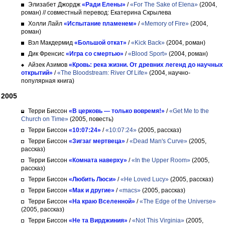
Элизабет Джордж
«Ради Елены»
/
«For The Sake of Elena»
(2004,
роман)
// совместный перевод: Екатерина Скрылева
Холли Лайл
«Испытание пламенем»
/
«Memory of Fire»
(2004,
роман)
Вэл Макдермид
«Большой откат»
/
«Kick Back»
(2004, роман)
Дик Френсис
«Игра со смертью»
/
«Blood Sport»
(2004, роман)
Айзек Азимов
«Кровь: река жизни. От древних легенд до научных
открытий»
/
«The Bloodstream: River Of Life»
(2004, научно-
популярная книга)
2005
Терри Биссон
«В церковь — только вовремя!»
/
«Get Me to the
Church on Time»
(2005, повесть)
Терри Биссон
«10:07:24»
/
«10:07:24»
(2005, рассказ)
Терри Биссон
«Зигзаг мертвеца»
/
«Dead Man's Curve»
(2005,
рассказ)
Терри Биссон
«Комната наверху»
/
«In the Upper Room»
(2005,
рассказ)
Терри Биссон
«Любить Люси»
/
«He Loved Lucy»
(2005, рассказ)
Терри Биссон
«Мак и другие»
/
«macs»
(2005, рассказ)
Терри Биссон
«На краю Вселенной»
/
«The Edge of the Universe»
(2005, рассказ)
Терри Биссон
«Не та Вирджиния»
/
«Not This Virginia»
(2005,