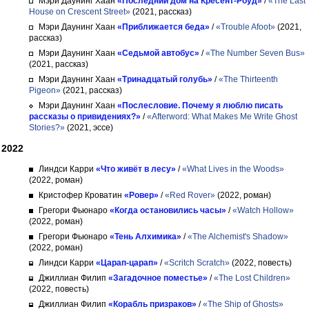
Мэри Даунинг Хаан
«Последний дом на Кресент-Роуд»
/
«The Last
House on Crescent Street»
(2021, рассказ)
Мэри Даунинг Хаан
«Приближается беда»
/
«Trouble Afoot»
(2021,
рассказ)
Мэри Даунинг Хаан
«Седьмой автобус»
/
«The Number Seven Bus»
(2021, рассказ)
Мэри Даунинг Хаан
«Тринадцатый голубь»
/
«The Thirteenth
Pigeon»
(2021, рассказ)
Мэри Даунинг Хаан
«Послесловие. Почему я люблю писать
рассказы о привидениях?»
/
«Afterword: What Makes Me Write Ghost
Stories?»
(2021, эссе)
2022
Линдси Карри
«Что живёт в лесу»
/
«What Lives in the Woods»
(2022, роман)
Кристофер Кроватин
«Ровер»
/
«Red Rover»
(2022, роман)
Грегори Фьюнаро
«Когда остановились часы»
/
«Watch Hollow»
(2022, роман)
Грегори Фьюнаро
«Тень Алхимика»
/
«The Alchemist's Shadow»
(2022, роман)
Линдси Карри
«Царап-царап»
/
«Scritch Scratch»
(2022, повесть)
Джиллиан Филип
«Загадочное поместье»
/
«The Lost Children»
(2022, повесть)
Джиллиан Филип
«Корабль призраков»
/
«The Ship of Ghosts»