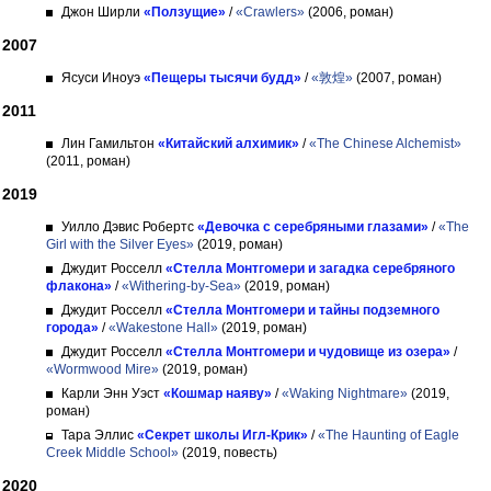
Джон Ширли
«Ползущие»
/
«Crawlers»
(2006, роман)
2007
Ясуси Иноуэ
«Пещеры тысячи будд»
/
«敦煌»
(2007, роман)
2011
Лин Гамильтон
«Китайский алхимик»
/
«The Chinese Alchemist»
(2011, роман)
2019
Уилло Дэвис Робертс
«Девочка с серебряными глазами»
/
«The
Girl with the Silver Eyes»
(2019, роман)
Джудит Росселл
«Стелла Монтгомери и загадка серебряного
флакона»
/
«Withering-by-Sea»
(2019, роман)
Джудит Росселл
«Стелла Монтгомери и тайны подземного
города»
/
«Wakestone Hall»
(2019, роман)
Джудит Росселл
«Стелла Монтгомери и чудовище из озера»
/
«Wormwood Mire»
(2019, роман)
Карли Энн Уэст
«Кошмар наяву»
/
«Waking Nightmare»
(2019,
роман)
Тара Эллис
«Секрет школы Игл-Крик»
/
«The Haunting of Eagle
Creek Middle School»
(2019, повесть)
2020