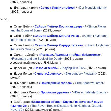
(2022, повесть)
Джиллиан Филип
«Секрет башни эльфов»
/
«Der Mondsteinturm»
(2022, повесть)
2023
Остин Бейли
«Саймон Фейтер. Костяная дверь»
/
«Simon Fayter
and the Doors of Bone»
(2023, роман)
Остин Бейли
«Саймон Фейтер. Могила Рона»
/
«Simon Fayter and
the Tomb of Rone»
(2023, роман)
Остин Бейли
«Саймон Фейтер. Сердце титана»
/
«Simon Fayter and
the Titan's Groan»
(2023, роман)
Саманта Джайлс
«Розмари. Леденцы и тайная библиотека»
/
«Rosemary and the Book of the Dead»
(2023, роман)
// совместный перевод: Л.Н. Мачина
Дерек Ленди
«Осколки теней»
/
«Playing with Fire»
(2023, роман)
Дерек Ленди
«Скипетр Древних»
/
«Skulduggery Pleasant»
(2023,
роман)
Джиллиан Филип
«Похищенные голоса»
/
«The Shadow Forest»
(2023, повесть)
Джиллиан Филип
«Проклятие дракона»
/
«Der schlafende Drache»
(2023, повесть)
Зак Горман
«Катастрофа в Равен Брукс. Графический роман
(выпуск 2)»
/
«The Raven Brooks Disaster. Hello Neighbor: Graphic
Novel #2»
(2023, графический роман)