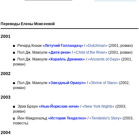
Переводы Елены Моисеевой
2001
Ричард Кнаак
«Летучий Голландец»
/
«Dutchman»
(2001, роман)
Пол Дж. Макоули
«Дитя реки»
/
«Child of the River»
(2001, роман)
Пол Дж. Макоули
«Корабль Древних»
/
«Ancients of Days»
(2001,
роман)
2002
Пол Дж. Макоули
«Звездный Оракул»
/
«Shrine of Stars»
(2002,
роман)
2003
Эрик Браун
«Нью-Йоркские ночи»
/
«New York Nights»
(2003,
роман)
Йен Макдональд
«История Тенделео»
/
«Tendeléo's Story»
(2003,
повесть)
2004