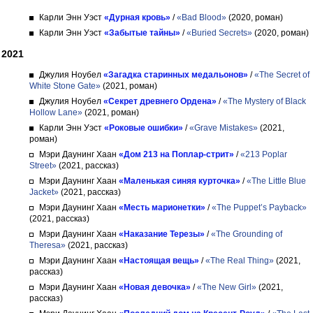
Карли Энн Уэст
«Дурная кровь»
/
«Bad Blood»
(2020, роман)
Карли Энн Уэст
«Забытые тайны»
/
«Buried Secrets»
(2020, роман)
2021
Джулия Ноубел
«Загадка старинных медальонов»
/
«The Secret of
White Stone Gate»
(2021, роман)
Джулия Ноубел
«Секрет древнего Ордена»
/
«The Mystery of Black
Hollow Lane»
(2021, роман)
Карли Энн Уэст
«Роковые ошибки»
/
«Grave Mistakes»
(2021,
роман)
Мэри Даунинг Хаан
«Дом 213 на Поплар-стрит»
/
«213 Poplar
Street»
(2021, рассказ)
Мэри Даунинг Хаан
«Маленькая синяя курточка»
/
«The Little Blue
Jacket»
(2021, рассказ)
Мэри Даунинг Хаан
«Месть марионетки»
/
«The Puppet’s Payback»
(2021, рассказ)
Мэри Даунинг Хаан
«Наказание Терезы»
/
«The Grounding of
Theresa»
(2021, рассказ)
Мэри Даунинг Хаан
«Настоящая вещь»
/
«The Real Thing»
(2021,
рассказ)
Мэри Даунинг Хаан
«Новая девочка»
/
«The New Girl»
(2021,
рассказ)