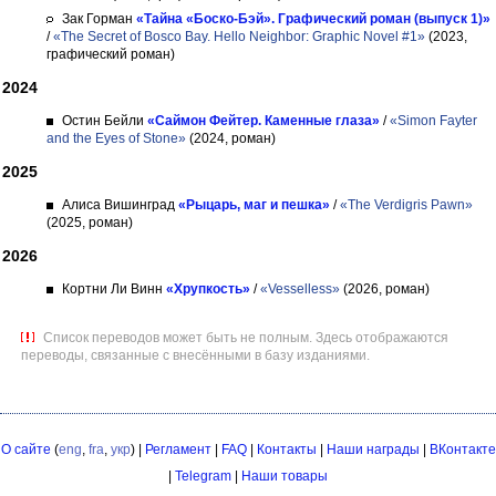
Зак Горман
«Тайна «Боско-Бэй». Графический роман (выпуск 1)»
/
«The Secret of Bosco Bay. Hello Neighbor: Graphic Novel #1»
(2023,
графический роман)
2024
Остин Бейли
«Саймон Фейтер. Каменные глаза»
/
«Simon Fayter
and the Eyes of Stone»
(2024, роман)
2025
Алиса Вишинград
«Рыцарь, маг и пешка»
/
«The Verdigris Pawn»
(2025, роман)
2026
Кортни Ли Винн
«Хрупкость»
/
«Vesselless»
(2026, роман)
Список переводов может быть не полным. Здесь отображаются
переводы, связанные с внесёнными в базу изданиями.
О сайте
(
eng
,
fra
,
укр
) |
Регламент
|
FAQ
|
Контакты
|
Наши награды
|
ВКонтакте
|
Telegram
|
Наши товары