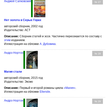
Анджей Сапковский
№ 27
Нет золота в Серых Горах
авторский сборник, 2002 год
Издательство: АСТ
Описание:
Сборник статей и эссе. Частично пересекается по составу с
этим
изданием.
Иллюстрация на обложке
А. Дубовика
.
Андрэ Нортон
№ 28
Магия стали
авторский сборник, 2015 год
Издательство: Эксмо
Описание:
Первый и второй романы цикла
«Магия»
.
Иллюстрация на обложке
Ellersile
.
Андрэ Нортон
№ 29