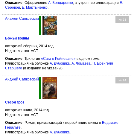
Описание:
Оформление
А. Бондаренко
; внутренние иллюстрации
Е.
Серовой
,
Е. Мартыненко
.
Анджей Сапковский
№ 23
Божьи воины
авторский сборник, 2014 год
Издательство: АСТ
Описание:
Трилогия
«Сага о Рейневане»
в одном томе.
Иллюстрация на обложке
А. Дубовика
,
А. Ломаева
,
П. Брейгеля
Старшего
(в издании не указаны).
Анджей Сапковский
№ 24
Сезон гроз
авторская книга, 2014 год
Издательство: АСТ
Описание:
Роман, примыкающий к первой книге цикла о
Ведьмаке
Геральте
.
Иллюстрация на обложке
А. Дубовика
.