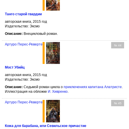
Танго старой гвардии
авторская книга, 2015 год
Издательство: Эксмо
Описание:
Внецикловый роман.
Артуро Перес-Реверте
№ 44
Мост Убийц
авторская книга, 2015 год
Издательство: Эксмо
Описание:
Седьмой роман цикла о
приключениях капитана Алатристе
.
Иллюстрация на обложке
И. Хивренко
.
Артуро Перес-Реверте
№ 45
Кожа для барабана, или Севильское причастие