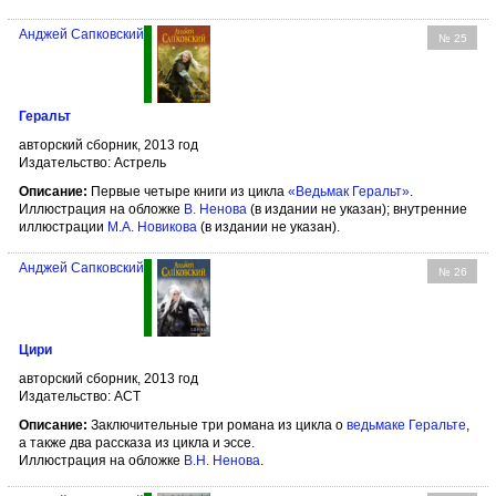
Анджей Сапковский
№ 25
Геральт
авторский сборник, 2013 год
Издательство: Астрель
Описание:
Первые четыре книги из цикла
«Ведьмак Геральт»
.
Иллюстрация на обложке
В. Ненова
(в издании не указан); внутренние
иллюстрации
М.А. Новикова
(в издании не указан).
Анджей Сапковский
№ 26
Цири
авторский сборник, 2013 год
Издательство: АСТ
Описание:
Заключительные три романа из цикла о
ведьмаке Геральте
,
а также два рассказа из цикла и эссе.
Иллюстрация на обложке
В.Н. Ненова
.