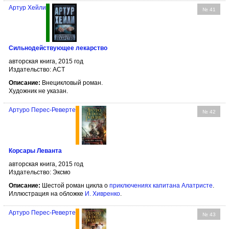
Артур Хейли
№ 41
Сильнодействующее лекарство
авторская книга, 2015 год
Издательство: АСТ
Описание:
Внецикловый роман.
Художник не указан.
Артуро Перес-Реверте
№ 42
Корсары Леванта
авторская книга, 2015 год
Издательство: Эксмо
Описание:
Шестой роман цикла о
приключениях капитана Алатристе
.
Иллюстрация на обложке
И. Хивренко
.
Артуро Перес-Реверте
№ 43