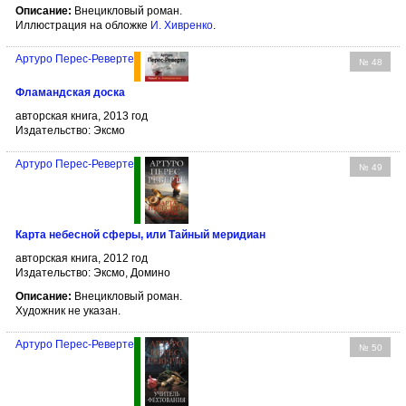
Описание:
Внецикловый роман.
Иллюстрация на обложке
И. Хивренко
.
Артуро Перес-Реверте
№ 48
Фламандская доска
авторская книга, 2013 год
Издательство: Эксмо
Артуро Перес-Реверте
№ 49
Карта небесной сферы, или Тайный меридиан
авторская книга, 2012 год
Издательство: Эксмо, Домино
Описание:
Внецикловый роман.
Художник не указан.
Артуро Перес-Реверте
№ 50