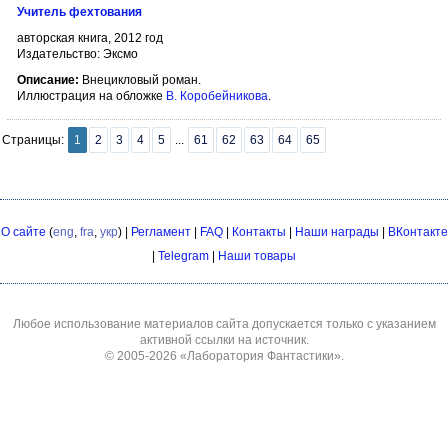
Учитель фехтования
авторская книга, 2012 год
Издательство: Эксмо
Описание:
Внецикловый роман.
Иллюстрация на обложке
В. Коробейникова
.
Страницы:
1
2
3
4
5
...
61
62
63
64
65
О сайте
(
eng
,
fra
,
укр
) |
Регламент
|
FAQ
|
Контакты
|
Наши награды
|
ВКонтакте
|
Telegram
|
Наши товары
Любое использование материалов сайта допускается только с указанием
активной ссылки на источник.
© 2005-2026
«Лаборатория Фантастики»
.