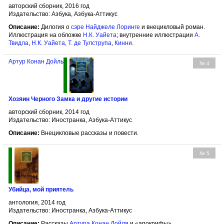
авторский сборник, 2016 год
Издательство: Азбука, Азбука-Аттикус
Описание:
Дилогия о
сэре Найджеле Лоринге
и внецикловый роман.
Иллюстрация на обложке
Н.К. Уайета
; внутренние иллюстрации
А.
Твидла
,
Н.К. Уайета
,
Т. де Тулструпа
,
Кинни
.
Артур Конан Дойль
№ 4
Хозяин Черного Замка и другие истории
авторский сборник, 2014 год
Издательство: Иностранка, Азбука-Аттикус
Описание:
Внецикловые рассказы и повести.
№ 5
Убийца, мой приятель
антология, 2014 год
Издательство: Иностранка, Азбука-Аттикус
Описание:
Рассказы
Артура Конан Дойля
и «апокрифы»,