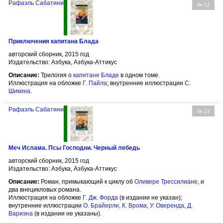
Рафаэль Сабатини
№ 12
Приключения капитана Блада
авторский сборник, 2015 год
Издательство: Азбука, Азбука-Аттикус
Описание:
Трилогия о
капитане Бладе
в одном томе.
Иллюстрация на обложке
Г. Пайла
; внутренние иллюстрации
С.
Шикина
.
Рафаэль Сабатини
№ 13
Меч Ислама. Псы Господни. Черный лебедь
авторский сборник, 2015 год
Издательство: Азбука, Азбука-Аттикус
Описание:
Роман, примыкающий к циклу об
Оливере Трессилиане
, и
два внецикловых романа.
Иллюстрация на обложке
Г. Дж. Форда
(в издании не указан);
внутренние иллюстрации
О. Брайерли
,
К. Врома
,
У. Оверенда
,
Д.
Вариэна
(в издании не указаны).