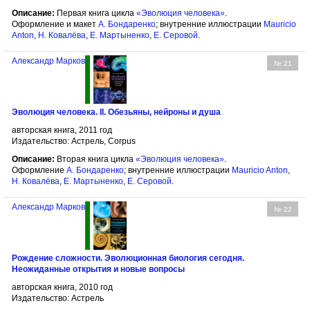
Описание:
Первая книга цикла
«Эволюция человека»
.
Оформление и макет
А. Бондаренко
; внутренние иллюстрации
Mauricio
Anton
,
Н. Ковалёва
,
Е. Мартыненко
,
Е. Серовой
.
Александр Марков
№ 21
Эволюция человека. II. Обезьяны, нейроны и душа
авторская книга, 2011 год
Издательство: Астрель, Corpus
Описание:
Вторая книга цикла
«Эволюция человека»
.
Оформление
А. Бондаренко
; внутренние иллюстрации
Mauricio Anton
,
Н. Ковалёва
,
Е. Мартыненко
,
Е. Серовой
.
Александр Марков
№ 22
Рождение сложности. Эволюционная биология сегодня.
Неожиданные открытия и новые вопросы
авторская книга, 2010 год
Издательство: Астрель