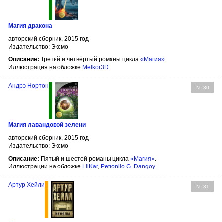
Магия дракона
авторский сборник, 2015 год
Издательство: Эксмо
Описание:
Третий и четвёртый романы цикла
«Магия»
.
Иллюстрация на обложке
Melkor3D
.
Андрэ Нортон
№ 30
Магия лавандовой зелени
авторский сборник, 2015 год
Издательство: Эксмо
Описание:
Пятый и шестой романы цикла
«Магия»
.
Иллюстрации на обложке
LilKar
,
Petronilo G. Dangoy
.
Артур Хейли
№ 31