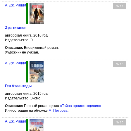
А. Дж. Риддл
№ 14
Эра титанов
авторская книга, 2016 год
Издательство: Э
Описание:
Внецикловый роман.
Художник не указан.
А. Дж. Риддл
№ 15
Ген Атлантиды
авторская книга, 2015 год
Издательство: Эксмо
Описание:
Первый роман цикла
«Тайна происхождения»
.
Иллюстрация на обложке
М. Петрова
.
А. Дж. Риддл
№ 16