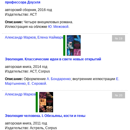
профессора Доуэля
авторский сборник, 2016 год
Издательство: АСТ
Описание:
Четыре внецикловых романа.
Иллюстрация на обложке
Ю. Межовой
.
Александр Марков
,
Елена Наймарк
№ 19
Эволюция. Классические идеи в свете новых открытий
авторская книга, 2014 год
Издательство: АСТ, Corpus
Описание:
Оформление
А. Бондаренко
; внутренние иллюстрации
Е.
Мартыненко
,
Е. Серовой
.
Александр Марков
№ 20
Эволюция человека. I. Обезьяны, кости и гены
авторская книга, 2011 год
Издательство: Астрель, Corpus