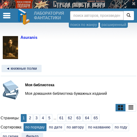
ЛАБОРАТОРИЯ
ФАНТАСТИКИ
поиск по жанру
расширенный
Asuranis
◄ книжные полки
Моя библиотека
Моя домашняя библиотека бумажных изданий
Страницы:
1
2
3
4
5
...
61
62
63
64
65
Сортировка:
по порядку
по дате
по автору
по названию
по году
по серии
Фильтр