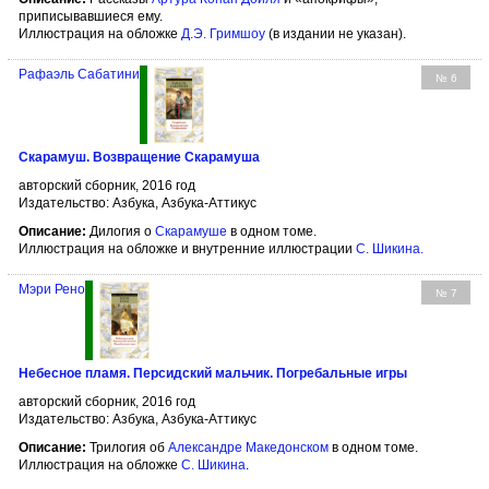
приписывавшиеся ему.
Иллюстрация на обложке
Д.Э. Гримшоу
(в издании не указан).
Рафаэль Сабатини
№ 6
Скарамуш. Возвращение Скарамуша
авторский сборник, 2016 год
Издательство: Азбука, Азбука-Аттикус
Описание:
Дилогия о
Скарамуше
в одном томе.
Иллюстрация на обложке и внутренние иллюстрации
С. Шикина
.
Мэри Рено
№ 7
Небесное пламя. Персидский мальчик. Погребальные игры
авторский сборник, 2016 год
Издательство: Азбука, Азбука-Аттикус
Описание:
Трилогия об
Александре Македонском
в одном томе.
Иллюстрация на обложке
С. Шикина
.