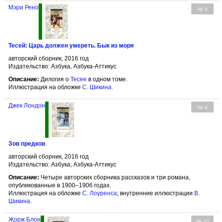
Мэри Рено
№ 8
Тесей: Царь должен умереть. Бык из моря
авторский сборник, 2016 год
Издательство: Азбука, Азбука-Аттикус
Описание:
Дилогия о
Тесее
в одном томе.
Иллюстрация на обложке
С. Шикина
.
Джек Лондон
№ 9
Зов предков
авторский сборник, 2016 год
Издательство: Азбука, Азбука-Аттикус
Описание:
Четыре авторских сборника рассказов и три романа,
опубликованные в 1900–1906 годах.
Иллюстрация на обложке
С. Лоуренса
; внутренние иллюстрации
В.
Шикина
.
Жорж Блон
№ 10