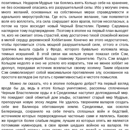
позитивных. Недаром Мудрые так боялись взять Кольцо себе на хранение,
не без оснований опасаясь его разрушительной силы. Ибо у могучих очень
много желаний, основанных на собственных мерах справедливости и
идеального мироустройства. Где есть сильное желание, там появляется
воля его воплотить, эта сила сокрушает всех врагов, потом несогласных, а
потом на трон восходит новый Черный Властелин. Пример Сарумана
наглядное тому подтверждение. Поэтому в эпопее на первый план выходят
те, кого не сжигает огонь страстей, кому достаточно тихой спокойной жизни
в милой сердцу деревенской Хоббитании. Конечно же этого недостаточно,
чтобы противиться столь мощной разрушительной силе, оттого и столь
трагична вышла судьба у Фродо, которого буквально изломала мощь
темных искушений. В этой связи как нельзя лучше показал себя Сэм,
добровольно вернувший Кольцо главному Хранителю. Пусть Сэм владел
Кольцом недолго и оно не успело его извратить, тем не менее хоббит не
дрогнул, передавая источник всевластья своему хозяину. Таким образом
Сэм символизирует собой максимальное противление злу, основанное на
простоте взглядов (не путать с примитивностью) и чистоте помыслов.
Можно ли сказать, что в эпопее победило добро? На первый взгляд
вроде бы да, ведь в итоге Кольцо уничтожено, рассеяны сплоченные
Черным Властелином орды и в Средиземье наступил долгожданный мир.
Но покидают свой обжитый дом эльфы, оставляют старый мир Мудрые,
препоручая новую эпоху людям. Не удалось творениям валаров создать
себе вне Валинора обетованную землю. Средиземье, как осколок
Белерианда, сохранило на себе печать сплошных войн и бедствий,
источником которых перворожденные частенько сами и являлись. Каково
же придется более слабым людям, лучшие из которых опять же являются
потомками нуменорцев, в свое время шедших войною на валаров. Не