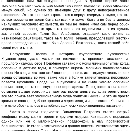
оставленного нам литературного наследия. В данной первой части
трилогии Крапивин сделал две сюжетные линии, прямо не пересекающиеся
между собой, но однако же имеющие друг к другу непосредственное
отношение. Это отношение выражается в первую очередь в людях, тех, кто
во все времена не могли быть как все, кто может быть и не был эталоном
наилучших человеческих качеств, но тем не менее имел сам перед собой
моральные запросы, которые как поплавок поднимали его из пучины
жизненной серости. Таков был Алабышев, отдавший свою жизнь за
незнакомых ребятишек, таков был Толик Нечаев, преодолевший жесткий
пресс преследования, таков был Арсений Викторович, посвятивший себя
своей мечте-книге.
Погружение Толика в историю кругосветного путешествия
Крузенштерна, дало мальчишке возможность провести аналогии из
прошлого к самому себе. Подобное связано и с моим личным опытом, когда,
особенно в детские годы, я примерял образы любимых положительных
героев. Не всегда хватало стойкости переносить их в текущую жизнь, но они
всегда оставались во мне, также как и в Толике запечатлелись персонажи
повести Курганова. Вроде бы в рукописи и не было чего-то особенно
героического, но как ее внутренне переваривал Толик, какое впечатление
оставили в душе всего лишь пару раз прочитанные вслух автором строки,
все это показывает эмоциональную мощь понятия «книга». И это не просто
красивые слова, подобное прошло и через меня, и через самого Крапивина,
что ясно обозначалось в автобиографических произведениях писателя.
Часто в своем творчестве Владислав Петрович ставит острый
конфликт между своим героем и другими людьми. Как правило персонаж
одинок или же с малочисленной поддержкой, а ему противостоит
большинство. Не стала исключением и данная повесть. Антагонистом здесь
представлена фигура Олега Наклонова, человека-лидера, имеющего дар