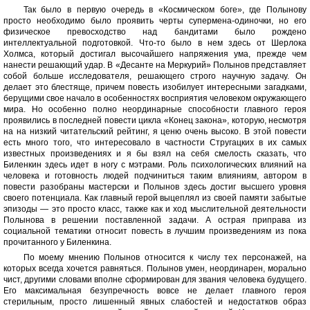
Так было в первую очередь в «Космическом боге», где Полынову
просто необходимо было проявить черты супермена-одиночки, но его
физическое превосходство над бандитами было рождено
интеллектуальной подготовкой. Что-то было в нем здесь от Шерлока
Холмса, который достигал высочайшего напряжения ума, прежде чем
нанести решающий удар. В «Десанте на Меркурий» Полынов представляет
собой больше исследователя, решающего строго научную задачу. Он
делает это блестяще, причем повесть изобилует интересными загадками,
берущими свое начало в особенностях восприятия человеком окружающего
мира. Но особенно полно неординарные способности главного героя
проявились в последней повести цикла «Конец закона», которую, несмотря
на на низкий читательский рейтинг, я ценю очень высоко. В этой повести
есть много того, что интересовало в частности Стругацких в их самых
известных произведениях и я бы взял на себя смелость сказать, что
Биленкин здесь идет в ногу с мэтрами. Роль психологических влияний на
человека и готовность людей подчиниться таким влияниям, автором в
повести разобраны мастерски и Полынов здесь достиг высшего уровня
своего потенциала. Как главный герой выцеплял из своей памяти забытые
эпизоды — это просто класс, также как и ход мыслительной деятельности
Полынова в решении поставленной задачи. А острая приправа из
социальной тематики относит повесть в лучшим произведениям из пока
прочитанного у Биленкина.
По моему мнению Полынов относится к числу тех персонажей, на
которых всегда хочется равняться. Полынов умен, неординарен, морально
чист, другими словами вполне сформирован для звания человека будущего.
Его максимальная безупречность вовсе не делает главного героя
стерильным, просто лишенный явных слабостей и недостатков образ