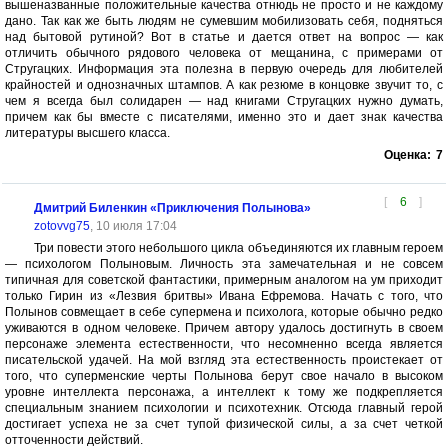
вышеназванные положительные качества отнюдь не просто и не каждому
дано. Так как же быть людям не сумевшим мобилизовать себя, подняться
над бытовой рутиной? Вот в статье и дается ответ на вопрос — как
отличить обычного рядового человека от мещанина, с примерами от
Стругацких. Информация эта полезна в первую очередь для любителей
крайностей и однозначных штампов. А как резюме в концовке звучит то, с
чем я всегда был солидарен — над книгами Стругацких нужно думать,
причем как бы вместе с писателями, именно это и дает знак качества
литературы высшего класса.
Оценка:
7
[
6
]
Дмитрий Биленкин «Приключения Полынова»
zotovvg75
, 10 июля 17:04
Три повести этого небольшого цикла объединяются их главным героем
— психологом Полыновым. Личность эта замечательная и не совсем
типичная для советской фантастики, примерным аналогом на ум приходит
только Гирин из «Лезвия бритвы» Ивана Ефремова. Начать с того, что
Полынов совмещает в себе супермена и психолога, которые обычно редко
уживаются в одном человеке. Причем автору удалось достигнуть в своем
персонаже элемента естественности, что несомненно всегда является
писательской удачей. На мой взгляд эта естественность проистекает от
того, что суперменские черты Полынова берут свое начало в высоком
уровне интеллекта персонажа, а интеллект к тому же подкрепляется
специальным знанием психологии и психотехник. Отсюда главный герой
достигает успеха не за счет тупой физической силы, а за счет четкой
отточенности действий.