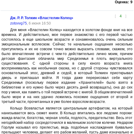
Оценка:
9
[
4
]
Дж. Р. Р. Толкин «Властелин Колец»
zotovvg75
, 6 июня 16:50
Для меня «Властелин Колец» находится в золотом фонде книг на все
времена. И действительно, мое первое знакомство с его первой частью
состоялось в еще школьном возрасте и ознаменовалось очень сильным
эмоциональным всплеском. Сейчас те начальные ощущения несколько
притупились и их не совсем точно можно выразить словами, скажем, это
было впечатление встречи с чем-то действительно лично моим, причем
детская фантазия облачила мир Средиземья в плоть виртуального
существования. С одной стороны в силу юного возраста книга
воспринималась как необычная сказка, но с другой стороны чувствовался
основательный эпос, древний и седой, в который Толкиен приоткрывал
дверь и приглашал войти. Я тогда даже перерисовал себе карту
Средиземья (поскольку первое издание «Хранителей» было взято в
библиотеке и его нужно было через десять дней возвращать), она до сих
пор у меня, как память о той первой встрече с книгой. В общем впечатлений
было море и на них удачно ложились похожие ощущения от второй и
третьей части, прочитанных в уже более взрослом возрасте.
Кольцо Всевластья является центральным артефактом, на который
нанизывается весь сюжет книги. В Кольцо впитались все людские пороки:
жажда власти, богатства, черная злоба, подлость, предательство. Весь этот
негодяйский набор сосредоточился в маленьком золотом колечке. Недаром
Горлум называл его прелестью, ведь подобные наслаждения буквально
прельщают человека, делают его рабом желаний, пусть даже изначально и