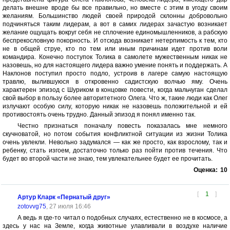
делать внешне вроде бы все правильно, но вместе с этим в угоду своим
желаниям. Большинство людей своей природой склонны добровольно
подчиняться таким лидерам, а вот в самих лидерах зачастую возникает
желание ощущать вокруг себя не сплочение единомышленников, а рабскую
беспрекословную покорность. И отсюда возникает нетерпимость к тем, кто
не в общей струе, кто по тем или иным причинам идет против воли
командира. Конечно поступок Толика в самолете мужественным никак не
назовешь, но для настоящего лидера важно умение понять и поддержать. А
Наклонов поступил просто подло, устроив в лагере самую настоящую
травлю, вылившуюся в откровенно садистскую волчью яму. Очень
характерен эпизод с Шуриком в концовке повести, когда мальчуган сделал
свой выбор в пользу более авторитетного Олега. Что ж, такие люди как Олег
излучают особую силу, которую никак не назовешь положительной и ей
противостоять очень трудно. Данный эпизод я понял именно так.
Честно признаться поначалу повесть показалась мне немного
скучноватой, но потом события конфликтной ситуации из жизни Толика
очень увлекли. Невольно задумался — как же просто, как взрослому, так и
ребенку, стать изгоем, достаточно только раз пойти против течения. Что
будет во второй части не знаю, тем увлекательнее будет ее прочитать.
Оценка:
10
[
1
]
Артур Кларк «Пернатый друг»
zotovvg75
, 27 июля 16:46
А ведь я где-то читал о подобных случаях, естественно не в космосе, а
здесь у нас на Земле, когда животные улавливали в воздухе наличие