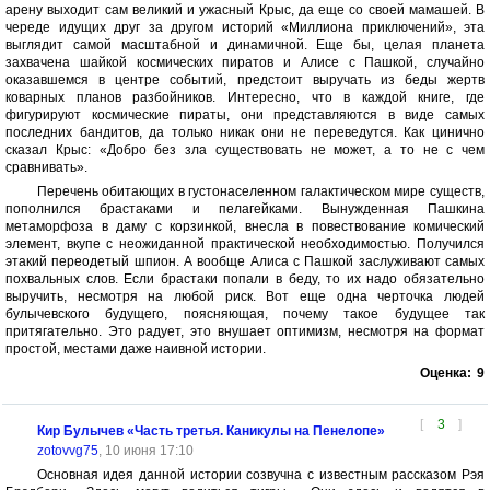
арену выходит сам великий и ужасный Крыс, да еще со своей мамашей. В
череде идущих друг за другом историй «Миллиона приключений», эта
выглядит самой масштабной и динамичной. Еще бы, целая планета
захвачена шайкой космических пиратов и Алисе с Пашкой, случайно
оказавшемся в центре событий, предстоит выручать из беды жертв
коварных планов разбойников. Интересно, что в каждой книге, где
фигурируют космические пираты, они представляются в виде самых
последних бандитов, да только никак они не переведутся. Как цинично
сказал Крыс: «Добро без зла существовать не может, а то не с чем
сравнивать».
Перечень обитающих в густонаселенном галактическом мире существ,
пополнился брастаками и пелагейками. Вынужденная Пашкина
метаморфоза в даму с корзинкой, внесла в повествование комический
элемент, вкупе с неожиданной практической необходимостью. Получился
этакий переодетый шпион. А вообще Алиса с Пашкой заслуживают самых
похвальных слов. Если брастаки попали в беду, то их надо обязательно
выручить, несмотря на любой риск. Вот еще одна черточка людей
булычевского будущего, поясняющая, почему такое будущее так
притягательно. Это радует, это внушает оптимизм, несмотря на формат
простой, местами даже наивной истории.
Оценка:
9
[
3
]
Кир Булычев «Часть третья. Каникулы на Пенелопе»
zotovvg75
, 10 июня 17:10
Основная идея данной истории созвучна с известным рассказом Рэя