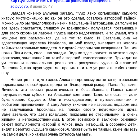
Кир Булычев «Часть вторая. Заграничная принцесса»
zotovvg75
, 8 июня 16:47
Загадал конечно Булычев загадку. Фуукс явно организовал какую-то
хитрую мистификацию, но как он это сделал, осталось авторской тайной.
Можно было бы предположить некий масштабный аттракцион, да только не
все здесь срастается, слишком уж грандиозной получается постановка и
для этого скромная лавочка Фуукса как-то недотягивает. Я то думал, что в
концовке все разъяснится, да не тут то было. И Светлана, она же
вдовствующая королева Изабелла, на мой взгляд выпадает из когорты
тайных театральных лицедеев. А с другой стороны она возвращает Пашкин
ножик. Так и есть, сплошная загадка. Видимо здесь расчет на читательскую
фантазию, замешанной на такой авторской недосказанности. Приходит на
ум сложная параллельная реальность, рожденная чудесной планетой
Пенелопой, в которую Фуукс мог проникать и там устраивать собственное
шоу.
Несмотря на то, что здесь Алиса по-прежнему остается центральным
персонажем, во всей красе предстает благородный рыцарь Павел Гераскин.
Личность эта весьма романтическая и бесшабашная, Пашка самый
неуправляемый субъект из Алисиной компании. Такие они есть — дети
булычевского будущего. Они и исследователи, и путешественники, и
любители приключений. И саму Алису тихоней не назовешь, недаром она
не задумываясь бросилась на поиски своего неугомонного друга.
Замечательно, что дети грядущего показаны не стерильными, а очень
живыми и непосредственными. В этом возможно и заключен основной
секрет популярности историй о Алисе, ведь читающий, а особенно дети,
видят в ребятах будущего самих себя. Может быть не такими, какие мы есть
на самом деле, но какими очень хотелось бы быть.