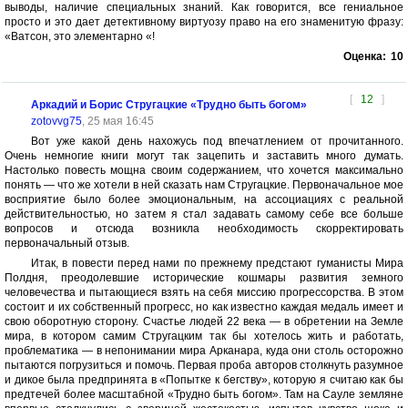
выводы, наличие специальных знаний. Как говорится, все гениальное
просто и это дает детективному виртуозу право на его знаменитую фразу:
«Ватсон, это элементарно «!
Оценка:
10
[
12
]
Аркадий и Борис Стругацкие «Трудно быть богом»
zotovvg75
, 25 мая 16:45
Вот уже какой день нахожусь под впечатлением от прочитанного.
Очень немногие книги могут так зацепить и заставить много думать.
Настолько повесть мощна своим содержанием, что хочется максимально
понять — что же хотели в ней сказать нам Стругацкие. Первоначальное мое
восприятие было более эмоциональным, на ассоциациях с реальной
действительностью, но затем я стал задавать самому себе все больше
вопросов и отсюда возникла необходимость скорректировать
первоначальный отзыв.
Итак, в повести перед нами по прежнему предстают гуманисты Мира
Полдня, преодолевшие исторические кошмары развития земного
человечества и пытающиеся взять на себя миссию прогрессорства. В этом
состоит и их собственный прогресс, но как известно каждая медаль имеет и
свою оборотную сторону. Счастье людей 22 века — в обретении на Земле
мира, в котором самим Стругацким так бы хотелось жить и работать,
проблематика — в непонимании мира Арканара, куда они столь осторожно
пытаются погрузиться и помочь. Первая проба авторов столкнуть разумное
и дикое была предпринята в «Попытке к бегству», которую я считаю как бы
предтечей более масштабной «Трудно быть богом». Там на Сауле земляне