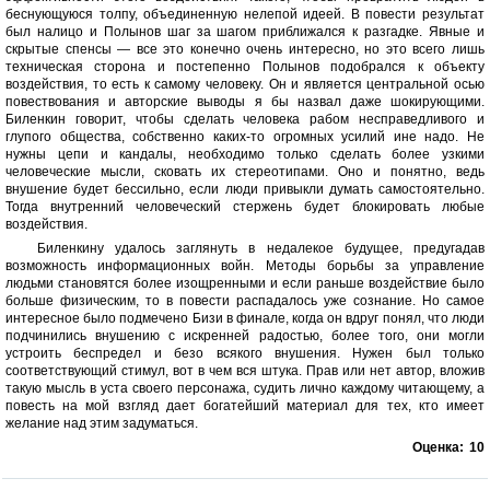
беснующуюся толпу, объединенную нелепой идеей. В повести результат
был налицо и Полынов шаг за шагом приближался к разгадке. Явные и
скрытые спенсы — все это конечно очень интересно, но это всего лишь
техническая сторона и постепенно Полынов подобрался к объекту
воздействия, то есть к самому человеку. Он и является центральной осью
повествования и авторские выводы я бы назвал даже шокирующими.
Биленкин говорит, чтобы сделать человека рабом несправедливого и
глупого общества, собственно каких-то огромных усилий ине надо. Не
нужны цепи и кандалы, необходимо только сделать более узкими
человеческие мысли, сковать их стереотипами. Оно и понятно, ведь
внушение будет бессильно, если люди привыкли думать самостоятельно.
Тогда внутренний человеческий стержень будет блокировать любые
воздействия.
Биленкину удалось заглянуть в недалекое будущее, предугадав
возможность информационных войн. Методы борьбы за управление
людьми становятся более изощренными и если раньше воздействие было
больше физическим, то в повести распадалось уже сознание. Но самое
интересное было подмечено Бизи в финале, когда он вдруг понял, что люди
подчинились внушению с искренней радостью, более того, они могли
устроить беспредел и безо всякого внушения. Нужен был только
соответствующий стимул, вот в чем вся штука. Прав или нет автор, вложив
такую мысль в уста своего персонажа, судить лично каждому читающему, а
повесть на мой взгляд дает богатейший материал для тех, кто имеет
желание над этим задуматься.
Оценка:
10