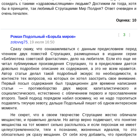
созидать с такими «здравомыслящими» людьми? Достижим ли тогда, хотя
бы в принципе, так любимый Стругацкими Мир Полдня? Ответ очевиден и
очень печален.
Оценка:
10
[
3
]
Роман Подольный «Борьба миров»
zotovvg75
, 19 июля 16:50
Сразу скажу, что ознакамливаться с данным предисловием перед
чтением двух повестей Стругацких, размещенных в издании серии
«Библиотека советской фантастики», дело на любителя. Если кто еще не
читал публикуемые произведения Стругацких, то в предисловии дается
довольно подробное описание их содержания, а это не всем нравится.
Автор статьи делал такой подробный экскурс по необходимости, в
контексте тех вопросов, на которых он хотел заострить свое внимание.
Первый посыл содержания был традиционен для времени написания
статьи — противоборство двух миров: капиталистического и
социалистического, естественно с обличением первого и прославлением
второго. Такой подход порядком набил оскомину, но не надо торопиться
подавлять тягучую зевоту, дальше Подольный пишет об одном интересном
моменте.
Не секрет, что в своем творчестве Стругацкие жестко обличали
мещанство, и правильно делали. Но автор верно подмечает, что понятие
мещанства на тот момент сильно расплылось и если персонаж не имеет
целеустремленности, тяги к познанию, жизненных идеалов, то это
обязательно уж сразу мещанин. От себя хочу добавить, что приобрести