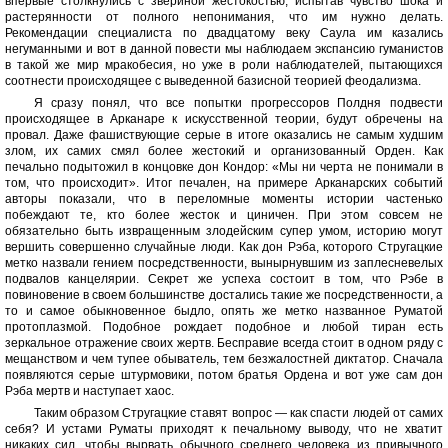
впервые столкнулись с звериной жестокостью, испытав чувство шока и
растерянности от полного непонимания, что им нужно делать.
Рекомендации специалиста по двадцатому веку Саула им казались
негуманными и вот в данной повести мы наблюдаем экспансию гуманистов
в такой же мир мракобесия, но уже в роли наблюдателей, пытающихся
соотнести происходящее с выведенной базисной теорией феодализма.
Я сразу понял, что все попытки прогрессоров Полдня подвести
происходящее в Арканаре к искусственной теории, будут обречены на
провал. Даже фашиствующие серые в итоге оказались не самым худшим
злом, их самих смял более жестокий и организованный Орден. Как
печально подытожил в концовке дон Кондор: «Мы ни черта не понимали в
том, что происходит». Итог печален, на примере Арканарских событий
авторы показали, что в переломные моменты истории частенько
побеждают те, кто более жесток и циничен. При этом совсем не
обязательно быть извращенным злодейским супер умом, историю могут
вершить совершенно случайные люди. Как дон Рэба, которого Стругацкие
метко назвали гением посредственности, вынырнувшим из заплесневелых
подвалов канцелярии. Секрет же успеха состоит в том, что Рэбе в
повиновение в своем большинстве достались такие же посредственности, а
то и самое обыкновенное быдло, опять же метко названное Руматой
протоплазмой. Подобное рождает подобное и любой тиран есть
зеркальное отражение своих жертв. Бесправие всегда стоит в одном ряду с
мещанством и чем тупее обыватель, тем безжалостней диктатор. Сначала
появляются серые штурмовики, потом братья Ордена и вот уже сам дон
Рэба мертв и наступает хаос.
Таким образом Стругацкие ставят вопрос — как спасти людей от самих
себя? И устами Руматы приходят к печальному выводу, что не хватит
никаких сил, чтобы вырвать обычного среднего человека из привычного