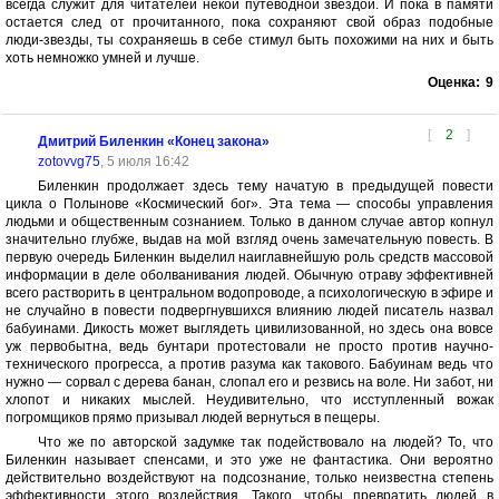
всегда служит для читателей некой путеводной звездой. И пока в памяти
остается след от прочитанного, пока сохраняют свой образ подобные
люди-звезды, ты сохраняешь в себе стимул быть похожими на них и быть
хоть немножко умней и лучше.
Оценка:
9
[
2
]
Дмитрий Биленкин «Конец закона»
zotovvg75
, 5 июля 16:42
Биленкин продолжает здесь тему начатую в предыдущей повести
цикла о Полынове «Космический бог». Эта тема — способы управления
людьми и общественным сознанием. Только в данном случае автор копнул
значительно глубже, выдав на мой взгляд очень замечательную повесть. В
первую очередь Биленкин выделил наиглавнейшую роль средств массовой
информации в деле оболванивания людей. Обычную отраву эффективней
всего растворить в центральном водопроводе, а психологическую в эфире и
не случайно в повести подвергнувшихся влиянию людей писатель назвал
бабуинами. Дикость может выглядеть цивилизованной, но здесь она вовсе
уж первобытна, ведь бунтари протестовали не просто против научно-
технического прогресса, а против разума как такового. Бабуинам ведь что
нужно — сорвал с дерева банан, слопал его и резвись на воле. Ни забот, ни
хлопот и никаких мыслей. Неудивительно, что исступленный вожак
погромщиков прямо призывал людей вернуться в пещеры.
Что же по авторской задумке так подействовало на людей? То, что
Биленкин называет спенсами, и это уже не фантастика. Они вероятно
действительно воздействуют на подсознание, только неизвестна степень
эффективности этого воздействия. Такого, чтобы превратить людей в