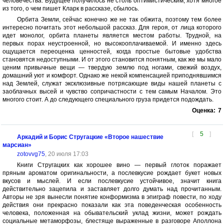
человечества. Будущее получилось не столь оптимистическим, хотя многое
из того, о чем пишет Кларк в рассказе, сбылось.
Орбита Земли, сейчас конечно же не так обжита, поэтому тем более
интересно почитать этот небольшой рассказ. Для героя, от лица которого
идет монолог, орбита планеты является местом работы. Трудной, на
первых порах неустроенной, но высокооплачиваемой. И именно здесь
ощущается переоценка ценностей, когда простые бытовые удобства
становятся недоступными. И от этого становится понятным, как же мы мало
ценим привычные вещи — твердую землю под ногами, свежий воздух,
домашний уют и комфорт. Однако же некой компенсацией приподнявшимся
над Землей, служат эксклюзивные потрясающие виды нашей планеты с
заоблачных высей и чувство сопричастности с тем самым Началом. Это
многого стоит. А до следующего специального груза придется подождать.
Оценка:
7
[
5
]
Аркадий и Борис Стругацкие «Второе нашествие
марсиан»
zotovvg75
, 20 июля 17:03
Книги Стругацких как хорошее вино — первый глоток поражает
пряным ароматом оригинальности, а послевкусие рождает букет новых
вкусов и мыслей. И если послевкусие устойчивое, значит книга
действительно зацепила и заставляет долго думать над прочитанным.
Авторы не зря вынесли понятие конформизма в эпиграф повести, по ходу
действия они прекрасно показали как эта поведенческая особенность
человека, положенная на обывательский уклад жизни, может рождать
социальные метаморфозы, блестяще выраженные в разговоре Аполлона