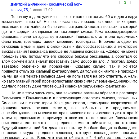
[
3
]
Дмитрий Биленкин «Космический бог»
zotovvg75
, 1 июля 17:02
Поначалу я даже удивился — советская фантастика 60-х годов и вдруг
космические пираты! Но все оказалось гораздо сложнее, похищение
межпланетного лайнера было лишь затравкой сюжета повести, в которой
где-то к середине открылся ее настоящий смысл. Тема возрождающегося
фашизма является здесь центральной, Гюисманс стал в ряд одержимых
фанатиков, грезящих идеей мирового господства. Впрочем злодею не
откажешь в уме и даже к склонности к философствованию, а некоторые
высказывания Гюисманса вообще не лишены оснований. «Добро не может
победить зло, потому что его способы борьбы бессильны, а бороться со
злом оружием зла значит превратить само добро во зло. И поэтому добро
заведомо обречено на поражение». Сказано сильно, так и хочется
привести столь же сильный контраргумент, да только он как-то не приходит
на ум. Да и в тексте Полынов даже не попытался на это ответить. А жаль,
но зато главный герой противопоставил свою силу супермена-одиночки, что
сделало повесть даже тяготеющей к канонам зарубежной фантастики.
Но не в этом здесь суть, она заключена главным образом в разговоре
Гюисманса с Полыновым и в последующих авторских мыслях, вложенных
Биленкиным в своего героя. Как я уже сказал, неожиданно возрожденный
фашизм здесь основа сюжета, но любопытны и предпосылки,
способствующие по мнению автора появлению новоявленного диктатора. К
таким предпосылкам к примеру относится тонкое знание Гюисмансом
психологии его оплота — среднего земного обитателя, на которого
будущий космический бог делал свою ставку. На базе бандитов была даже
восковая фигура среднего человека, которую впоследствии постигла
печальная участь. Ведь что нужно обывателю? Чтобы за него думали,