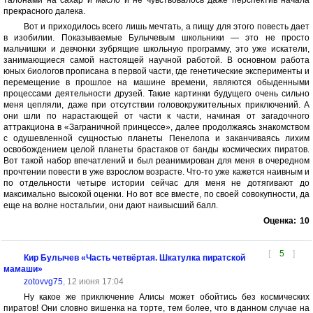
талонами на сахар и масло и не чувствовалось даже перспектив начала
прекрасного далека.
Вот и приходилось всего лишь мечтать, а пищу для этого повесть дает
в изобилии. Показываемые Булычевым школьники — это не просто
мальчишки и девчонки зубрящие школьную программу, это уже искатели,
занимающиеся самой настоящей научной работой. В основном работа
юных биологов прописана в первой части, где генетические эксперименты и
перемещение в прошлое на машине времени, являются обыденными
процессами деятельности друзей. Такие картинки будущего очень сильно
меня цепляли, даже при отсутствии головокружительных приключений. А
они шли по нарастающей от части к части, начиная от загадочного
аттракциона в «Заграничной принцессе», далее продолжаясь знакомством
с одушевленной сущностью планеты Пенелопа и заканчиваясь лихим
освобождением целой планеты брастаков от банды космических пиратов.
Вот такой набор впечатлений и был реанимирован для меня в очередном
прочтении повести в уже взрослом возрасте. Что-то уже кажется наивным и
по отдельности четыре истории сейчас для меня не дотягивают до
максимально высокой оценки. Но вот все вместе, по своей совокупности, да
еще на волне ностальгии, они дают наивысший балл.
Оценка:
10
[
5
]
Кир Булычев «Часть четвёртая. Шкатулка пиратской
мамаши»
zotovvg75
, 12 июня 17:04
Ну какое же приключение Алисы может обойтись без космических
пиратов! Они словно вишенка на торте, тем более, что в данном случае на