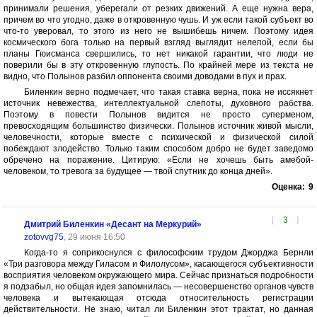
принимали решения, уберегали от резких движений. А еще нужна вера,
причем во что угодно, даже в откровенную чушь. И уж если такой субъект во
что-то уверовал, то этого из него не вышибешь ничем. Поэтому идея
космического бога только на первый взгляд выглядит нелепой, если бы
планы Гюисманса свершились, то нет никакой гарантии, что люди не
поверили бы в эту откровенную глупость. По крайней мере из текста не
видно, что Полынов разбил оппонента своими доводами в пух и прах.
Биленкин верно подмечает, что такая ставка верна, пока не иссякнет
источник невежества, интеллектуальной слепоты, духовного рабства.
Поэтому в повести Полынов видится не просто суперменом,
превосходящим большинство физически. Полынов источник живой мысли,
человечности, которые вместе с психической и физической силой
побеждают злодейство. Только таким способом добро не будет заведомо
обречено на поражение. Цитирую: «Если не хочешь быть амебой-
человеком, то тревога за будущее — твой спутник до конца дней».
Оценка:
9
[
3
]
Дмитрий Биленкин «Десант на Меркурий»
zotovvg75
, 29 июня 16:50
Когда-то я соприкоснулся с философским трудом Джорджа Бернли
«Три разговора между Гиласом и Филолусом», касающегося субъективности
восприятия человеком окружающего мира. Сейчас признаться подробности
я подзабыл, но общая идея запомнилась — несовершенство органов чувств
человека и вытекающая отсюда относительность регистрации
действительности. Не знаю, читал ли Биленкин этот трактат, но данная