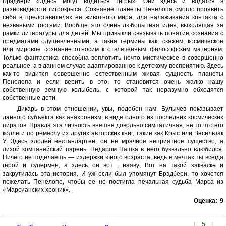
Брэдбери «Здесь могут водиться тигры». Они здесь и водятся в
разновидности тигрокрыса. Сознание планеты Пенелопа смогло проявить
себя в представителях ее животного мира, для налаживания контакта с
незваными гостями. Вообще это очень любопытная идея, выходящая за
рамки литературы для детей. Мы привыкли связывать понятие сознания с
предметами одушевленными, а такие термины как, скажем, космическое
или мировое сознание относим к отвлеченным философским материям.
Только фантастика способна воплотить нечто мистическое в совершенно
реальное, а в данном случае адаптированное к детскому восприятию. Здесь
как-то видится совершенно естественным живая сущность планеты
Пенелопа и если верить в это, то становится очень жалко нашу
собственную земную колыбель, с которой так неразумно обходятся
собственные дети.
Дикарь в этом отношении, увы, подобен нам. Булычев показывает
данного субъекта как анахронизм, в виде одного из последних космических
пиратов. Правда эта личность внешне довольно симпатичная, не то что его
коллеги по ремеслу из других авторских книг, такие как Крыс или Весельчак
У. Здесь злодей нестандартен, он не мрачное неприятное существо, а
лихой компанейский парень. Недаром Пашка в него буквально влюбился.
Ничего не поделаешь — издержки юного возраста, ведь в мечтах ты всегда
герой и супермен, а здесь он вот , наяву. Вот на такой закваске и
закрутилась эта история. И уж если был упомянут Брэдбери, то хочется
пожелать Пенелопе, чтобы ее не постигла печальная судьба Марса из
«Марсианских хроник».
Оценка:
9
[
5
]