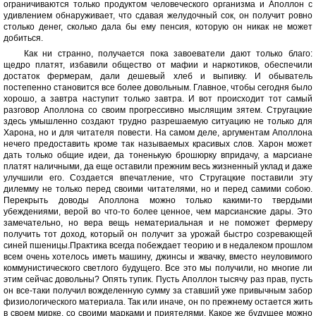
ограничиваются только продуктом человеческого организма и Аполлон с
удивлением обнаруживает, что сдавая желудочный сок, он получит ровно
столько денег, сколько дала бы ему пенсия, которую он никак не может
добиться.
Как ни странно, получается пока завоеватели дают только благо:
щедро платят, избавили общество от мафии и наркотиков, обеспечили
достаток фермерам, дали дешевый хлеб и выпивку. И обыватель
постепенно становится все более довольным. Главное, чтобы сегодня было
хорошо, а завтра наступит только завтра. И вот происходит тот самый
разговор Аполлона со своим прогрессивно мыслящим зятем. Стругацкие
здесь умышленно создают трудно разрешаемую ситуацию не только для
Харона, но и для читателя повести. На самом деле, аргументам Аполлона
нечего предоставить кроме так называемых красивых слов. Харон может
дать только общие идеи, да тоненькую брошюрку впридачу, а марсиане
платят наличными, да еще оставили прежним весь жизненный уклад и даже
улучшили его. Создается впечатление, что Стругацкие поставили эту
дилемму не только перед своими читателями, но и перед самими собою.
Перекрыть доводы Аполлона можно только какими-то твердыми
убеждениями, верой во что-то более ценное, чем марсианские дары. Это
замечательно, но вера вещь нематериальная и не поможет фермеру
получить тот доход, который он получит за урожай быстро созревающей
синей пшеницы.Практика всегда побеждает теорию и в недалеком прошлом
всем очень хотелось иметь машину, джинсы и жвачку, вместо неуловимого
коммунистического светлого будущего. Все это мы получили, но многие ли
этим сейчас довольны? Опять тупик. Пусть Аполлон тысячу раз прав, пусть
он все-таки получил вожделенную сумму за ставший уже привычным забор
физиологического материала. Так или иначе, он по прежнему остается жить
в своем мирке, со своими марками и приятелями. Какое же будущее можно