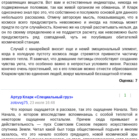
отравляющих веществ. Вот вам и естественные индикаторы, никогда не
подверженные поломкам, так как живой организм не обманешь. И Кларк
однозначно знал про это, что собственно и послужило основой для данного
небольшого рассказика. Отмечу авторскую мысль, показывающую, что в
космосе всего предусмотреть невозможно и иногда на помощь может
придти по сути случайность. Конечно же на случай рассчитывать нельзя, да
он по своему определению и не поддается расчету, как невозможно было
предусмотреть ряд совпадений, чуть не погубивших обитателей
космической станции.
Случай с канарейкой вносит еще и некий эмоциональный элемент,
когда в холодную пустоту космоса люди стремятся привнести частичку
земного тепла. Я замечал, что домашние питомцы способствуют созданию
чувства уюта, что особенно важно в непростых условиях жизни. Рассказ
конечно очень простенький, но к его плюсам можно отнести обрисованное
Кларком чувство единения людей, вокруг маленькой беззащитной птички.
Оценка:
7
[
1
]
Артур Кларк «Специальный груз»
zotovvg75
, 23 июля 16:48
Что хорошо ощущается в рассказе, так это ощущение Начала. Того
Начала, о котором впоследствии вспоминаешь с особой теплотой и
некотором ощущении ностальгии. Причем сюда примыкает и
действительность — пуск Советским Союзом первого искусственного
спутника Земли. Читал какой был тогда общественный подъем и многим
казалось, что это начало особого грядущего, новой космической эры