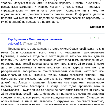
троллей, летучих мышей, амеб и прочей мерзости. Ничего не скажешь —
веселенькая компания. И главное лозунги то какие: «Труд — порядок —
справедливость — это и есть счастье». Формально ни к чему не
подкопаешься, но действительность совсем иная. В формате детской
повести Булычев прописал подземное государство совсем по-взрослому. С
кучей аналогий из прошлого и настоящего.
Оценка:
9
[
5
]
Кир Булычев «Миллион приключений»
zotovvg75
, 17 июня 16:58
Первоначальные впечатления о мире Алисы Селезневой, когда-то для
меня были составлены всего лишь по нескольким произведениям
Булычева, в которые входила и состоящая из четырех частей данная
повесть. Эти части по сути являются самостоятельными произведениями,
объединенные темой проходящих каникул школьников 21-го века. В моем
детстве описываемая в книге школьная жизнь дарила мне мечту и
раскрашивала воображение фантастическими красками, настолько все
отличалось от серых школьных будней заката советской империи. Это
было лично мое будущее, где мне очень бы хотелось жить и иметь таких
друзей как Алиса и компания. Межпланетные перелеты, космические
пираты, выстрелы бластеров, в конце 80-х годов прошлого века я
задумывался — будет ли что-то подобное достижимо в моей жизни. Ведь до
21-го века было рукой подать. Но несмотря на наивные мечтания мальчика
средних классов, все равно как-то вкрадывались сомнения. Слишком уж
описываемое в книге не вязалось с окружающей действительностью,