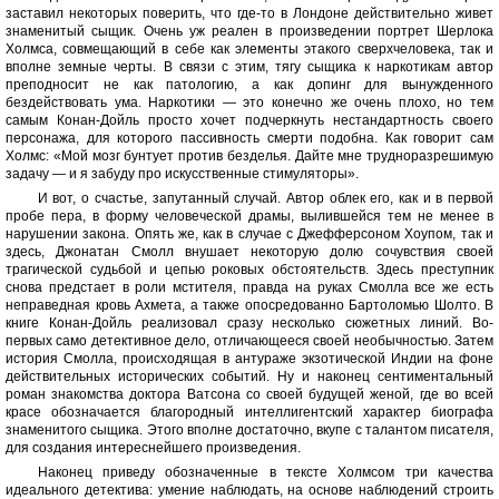
заставил некоторых поверить, что где-то в Лондоне действительно живет
знаменитый сыщик. Очень уж реален в произведении портрет Шерлока
Холмса, совмещающий в себе как элементы этакого сверхчеловека, так и
вполне земные черты. В связи с этим, тягу сыщика к наркотикам автор
преподносит не как патологию, а как допинг для вынужденного
бездействовать ума. Наркотики — это конечно же очень плохо, но тем
самым Конан-Дойль просто хочет подчеркнуть нестандартность своего
персонажа, для которого пассивность смерти подобна. Как говорит сам
Холмс: «Мой мозг бунтует против безделья. Дайте мне трудноразрешимую
задачу — и я забуду про искусственные стимуляторы».
И вот, о счастье, запутанный случай. Автор облек его, как и в первой
пробе пера, в форму человеческой драмы, вылившейся тем не менее в
нарушении закона. Опять же, как в случае с Джефферсоном Хоупом, так и
здесь, Джонатан Смолл внушает некоторую долю сочувствия своей
трагической судьбой и цепью роковых обстоятельств. Здесь преступник
снова предстает в роли мстителя, правда на руках Смолла все же есть
неправедная кровь Ахмета, а также опосредованно Бартоломью Шолто. В
книге Конан-Дойль реализовал сразу несколько сюжетных линий. Во-
первых само детективное дело, отличающееся своей необычностью. Затем
история Смолла, происходящая в антураже экзотической Индии на фоне
действительных исторических событий. Ну и наконец сентиментальный
роман знакомства доктора Ватсона со своей будущей женой, где во всей
красе обозначается благородный интеллигентский характер биографа
знаменитого сыщика. Этого вполне достаточно, вкупе с талантом писателя,
для создания интереснейшего произведения.
Наконец приведу обозначенные в тексте Холмсом три качества
идеального детектива: умение наблюдать, на основе наблюдений строить