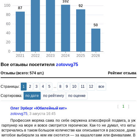
Все отзывы посетителя
zotovvg75
Отзывы (всего: 574 шт.)
Рейтинг отзыва
Страницы:
1
2
3
4
5
...
8
9
10
11
12
все
Сортировка:
по дате
по рейтингу
по оценке
[
1
]
Олег Эрберг «Юбилейный кит»
zotovvg75
, 3 августа 16:45
Профессия моряка сама по себе окружена атмосферой подвига, а уж
гарпунер на море и вовсе смотрится героически. Как-то не думал, что киты
встречались в таком большом количестве как описывается в рассказе, даже
китобои выбирали за кем им охотится — за кашалотами или финвалами. В