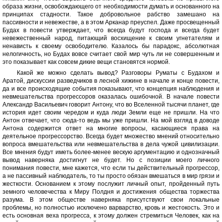
образа жизни, освобождающего от необходимости думать и основанного на
принципах стадности. Такое добровольное рабство замешано на
пассивности и невежестве, а в этом Арканар преуспел. Даже просвещенный
Будах в повести утверждает, что всегда будут господа и всегда будет
невежественный народ, питающий восхищение к своим угнетателям и
ненависть к своему освободителю. Казалось бы парадокс, абсолютная
нелогичность, но Будах вовсе считает свой мир чуть ли не совершенным и
это показывает как совсем дикие вещи становятся нормой.
Какой же можно сделать вывод? Разговоры Руматы с Будахом и
Аратой, дискуссии разведчиков в лесной хижине в начале и конце повести,
да и все происходящие события показывают, что концепция наблюдения и
невмешательства прогрессоров оказалась ошибочной. В начале повести
Александр Васильевич говорит Антону, что во Вселенной тысячи планет, где
история идет своим чередом и куда люди Земли еще не пришли. На что
Антон отвечает, что сюда-то ведь мы уже пришли. На мой взгляд в доводе
Антона содержится ответ на многие вопросы, касающиеся права на
деятельное прогрессорство. Всегда будет множество мнений относительно
вопроса вмешательства или невмешательства в дела чужой цивилизации.
Все мнения будут иметь более-менее вескую аргументацию и однозначный
вывод наверняка достигнут не будет. Но с позиции моего личного
понимания повести, мне кажется, что если ты действительный прогрессор,
а не пассивный наблюдатель, то ты просто обязан вмешаться в мир грязи и
жесткости. Основанием к этому послужит личный опыт, пройденный путь
земного человечества к Миру Полдня и достижения общества торжества
разума. В этом обществе наверняка присутствуют свои локальные
проблемы, но полностью исключено варварство, кровь и жестокость. Это и
есть основная веха прогресса, к этому должен стремиться Человек, как на