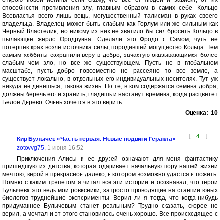
открою новой истины если скажу, что все от людей и зависит, от их
способности противления злу, главным образом в самих себе. Кольцо
Всевластья всего лишь вещь, могущественный талисман в руках своего
владельца. Владелец может быть слабым как Горлум или же сильным как
Черный Властелин, но никому из них не хватило бы сил бросить Кольцо в
пылающее жерло Ородруина. Сделали это Фродо с Сэмом, чуть не
потерпев крах возле источника силы, породившей могущество Кольца. Тем
самым хоббиты сохранили веру в добро, зачастую оказывающимся более
слабым чем зло, но все же существующем. Пусть не в глобальном
масштабе, пусть добро повсеместно не рассеяно по все земле, а
существует локально, в отдельных его индивидуальных носителях. Тут уж
никуда не денешься, такова жизнь. Но те, в ком содержатся семена добра,
должны беречь его и хранить, глядишь и настанут времена, когда расцветет
Белое Дерево. Очень хочется в это верить.
Оценка:
10
[
4
]
Кир Булычев «Часть первая. Новые подвиги Геракла»
zotovvg75
, 1 июня 16:52
Приключения Алисы и ее друзей означают для меня фантастику
пришедшую из детства, которая одаривает начальную пору нашей жизни
мечтою, верой в прекрасное далеко, в котором возможно удастся и пожить.
Помню с каким трепетом я читал все эти истории и осознавал, что герои
Булычева это ведь мои ровесники, запросто проводящие на станции юных
биологов труднейшие эксперименты. Верил ли я тогда, что когда-нибудь
придуманное Булычевым станет реальным? Трудно сказать, скорее не
верил, а мечтал и от этого становилось очень хорошо. Все происходящее с