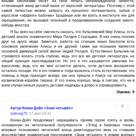
юными биологами несет на себе печать непринужденной легкости,
отличающей жанр детской книги от взрослой литературы. Поэтому с этой
самой легкостью можно забрать из прошлого питекантропа, забыв о
взрослом «эффекте бабочки» Брэдбери или же взять в институте ген для
скрещивания, не вызывая опасений в преднамеренном создании какого-
нибудь монстра.
Я бы взял на себя смелость сказать, что булычевский Мир Алисы, есть
детский аналог знаменитого Мира Полдня Стругацких. В них очень похожи
друг на друга люди. Заметьте, работа на станции юных биологов есть
основное увлечение Алисы и ее друзей, также как познание является
основной движущей силой жизни людей Полдня. Естественно Булычев не
стремился копать столь глубоко, ведь это все же детская литература, но
общий принцип проглядывается. Но это я что называется умничаю по-
взрослому, ведь что же мне остается делать, если детское восприятие
осталось позади. Но я его помню и тогда казалось столь естественным, что
помощь в беде приходит всегда, как она пришла к Алисе на затонувшем
космическом корабле тирана. И это очень хорошо, ведь я считаю, что ни в
коем случае нельзя рушить детские надежды в добро и справедливость.
Оценка:
9
[
5
]
Артур Конан Дойл «Знак четырёх»
zotovvg75
, 27 мая 16:41
Конан-Дойл продолжает наращивать своему герою плоть и кровь,
основанную на читательской популярности. «Этюд в багровых тонах»
впервые познакомил читателей конца девятнадцатого века со ставшим
впоследствии знаменитым персонажем, «Знак четырех» я думаю всерьез