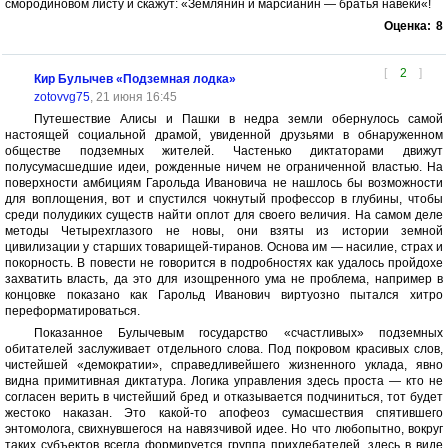
смородиновом листу и скажут: «Землянин и марсианин — братья навеки«!
Оценка:
8
[
2
]
Кир Булычев «Подземная лодка»
zotovvg75
, 21 июня 16:45
Путешествие Алисы и Пашки в недра земли обернулось самой
настоящей социальной драмой, увиденной друзьями в обнаруженном
обществе подземных жителей. Частенько диктаторами движут
полусумасшедшие идеи, рожденные ничем не ограниченной властью. На
поверхности амбициям Гарольда Ивановича не нашлось бы возможности
для воплощения, вот и спустился чокнутый профессор в глубины, чтобы
среди полудиких существ найти оплот для своего величия. На самом деле
методы Четырехглазого не новы, они взяты из истории земной
цивилизации у старших товарищей-тиранов. Основа им — насилие, страх и
покорность. В повести не говорится в подробностях как удалось пройдохе
захватить власть, да это для изощренного ума не проблема, например в
концовке показано как Гарольд Иванович виртуозно пытался хитро
переформатироваться.
Показанное Булычевым государство «счастливых» подземных
обитателей заслуживает отдельного слова. Под покровом красивых слов,
чистейшей «демократии», справедливейшего жизненного уклада, явно
видна примитивная диктатура. Логика управления здесь проста — кто не
согласен верить в чистейший бред и отказывается подчиниться, тот будет
жестоко наказан. Это какой-то апофеоз сумасшествия спятившего
энтомолога, свихнувшегося на навязчивой идее. Но что любопытно, вокруг
таких субъектов всегда формируется группа прихлебателей, здесь в виде