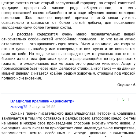
центре сюжета стоит старый заслуженный гарпунер, по старой советской
традиции презревший личное ради общественного, то есть
пожертвовавший своего юбилейного кита ради обучения нового молодого
поколения. Жест конечно широкий, причем в этой связи учитель
сознательно отказывался от более легкой добычи, для постижения
молодежью науки более трудной охоты.
В рассказе содержится очень много познавательных вещей
относительно особенностей китобойного промысла. Но что меня лично
отталкивает — это кровавость сцен охоты. Умом я понимаю, что когда за
столом кушаешь колбасу или консервы, это все вкусно и не появляется
само по себе. Но когда читаешь о страдающем от ужасных ран ките, о
бьющих из его тела фонтанах крови, о разрывающейся во внутренностях
гранате, то эмоционально все же жаль это огромное животное. Азарт у
промысловиков бьет через край, делаются ставки, а итог таков — на данный
момент финвал считается крайне редким животным, стоящим под угрозой
полного исчезновения.
Оценка:
6
[
5
]
Владислав Крапивин «Хронометр»
zotovvg75
, 2 августа 16:55
Одна из граней писательского дара Владислава Петровича Крапивина
заключается в том, что оставаясь в рамках своего авторского кредо, он тем
не менее в каждое свое произведение способен вносить что-то новое. И
очередная книга писателя приобретает свое индивидуальное восприятие,
запоминается чем-то особенным в череде довольно значительного