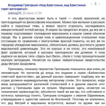
[
3
]
Владимир Григорьев «Над Бристанью, над Бристанью
горят метеориты!»
zotovvg75
, 25 июня 17:24
А что, фантастика может быть и такой — легкой, ироничной, не
претендующей на философские изыскания. Можно при желании в рассказе
найти и серьезные темы, а можно просто отдохнуть, насладившись
юмористической ноткой автора. Я скорее бы предпочел второе, да все же к
первому подталкивают похождения марсианина в нашем самом обычном
городе. Мы в данном случае пока в цивилизационном отношении пока
отстающие по сравнению с обитателями красной планеты, но все же по
твердому убеждению марсианина, обязательно должны достигнуть уровня
марсианской цивилизации. Это не хорошо и не плохо, это неизбежный
факт развития, который в рассказе преподнесен как должное. А пока
надписи на валуне типа «Здесь был Вася», сбили с толку проницательную
научную экспедицию. Несмотря на самые заверительные свидетельства
деда Митрия Захаровича.
Признаюсь, поначалу творчество Григорьева показалось мне очень уж
легковесным. Но прочитав до конца его издание в серии «Библиотека
советской фантастики», где данный рассказ завершает подборку, все же
отдаю должное индивидуальному авторскому стилю. Это прекрасно, когда
жанр раскрашивается различной стилистикой и в данном смысле этот
рассказ у Григорьева один из лучших. Марсианин здесь, несмотря на
техническое превосходство, абсолютно такой же как мы, что собственно и
хотелось пришельцу понять. Григорьев солидарен с иваном Ефремовым,
утверждавшем о единстве законов во Вселенной. Поэтому не исключено,
что дед Митрий и марсианин встретятся, выпьют по кружке чая на