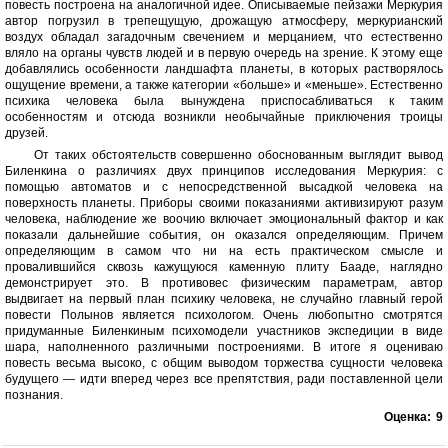
повесть построена на аналогичной идее. Описываемые пейзажи Меркурия
автор погрузил в трепещущую, дрожащую атмосферу, меркурианский
воздух обладал загадочным свечением и мерцанием, что естественно
вляло на органы чувств людей и в первую очередь на зрение. К этому еще
добавлялись особенности ландшафта планеты, в которых растворялось
ощущение времени, а также категории «больше» и «меньше». Естественно
психика человека была вынуждена приспосабливаться к таким
особенностям и отсюда возникли необычайные приключения троицы
друзей.
От таких обстоятельств совершенно обоснованным выглядит вывод
Биленкина о различиях двух принципов исследования Меркурия: с
помощью автоматов и с непосредственной высадкой человека на
поверхность планеты. Приборы своими показаниями активизируют разум
человека, наблюдение же воочию включает эмоциональный фактор и как
показали дальнейшие события, он оказался определяющим. Причем
определяющим в самом что ни на есть практическом смысле и
провалившийся сквозь кажущуюся каменную плиту Бааде, наглядно
демонстрирует это. В противовес физическим параметрам, автор
выдвигает на первый план психику человека, не случайно главный герой
повести Полынов является психологом. Очень любопытно смотрятся
придуманные Биленкиным психомодели участников экспедиции в виде
шара, наполненного различными построениями. В итоге я оцениваю
повесть весьма высоко, с общим выводом торжества сущности человека
будущего — идти вперед через все препятствия, ради поставленной цели
познания.
Оценка:
9