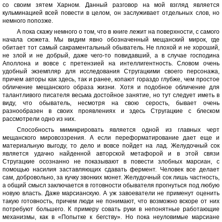
со своим зятем Харном. Данный разговор на мой взгляд является
кульминацией всей повести в целом, он заслуживает отдельных слов, но
немного попозже.
А пока скажу немного о том, что в книге лежит на поверхности, с самого
начала сюжета. Мы видим явно обозначенный мещанский мирок, где
обитает тот самый сакраментальный обыватель. Не плохой и не хороший,
не злой и не добрый, даже чего-то повидавший, а в случае господина
Аполлона и вовсе с претензией на интеллигентность. Словом очень
удобный экземпляр для исследования Стругацкими своего персонажа,
причем авторы как здесь, так и ранее, копают гораздо глубже, чем простое
обличение мещанского образа жизни. Хотя и подобное обличение для
талантливого писателя весьма достойное занятие, но тут следует иметь в
виду, что обыватель, несмотря на свою серость, бывает очень
разнообразен в своих проявлениях и здесь Стругацкие с блеском
рассмотрели одно из них.
Способность мимикрировать является одной из главных черт
мещанского мировоззрения. А если переформатирование дает еще и
материальную выгоду, то дело и вовсе пойдет на лад. Желудочный сок
является удачно найденной авторской метафорой и в этой связи
Стругацкие осознанно не показывают в повести злобных марсиан, с
помощью насилия заставляющих сдавать фермент. Человек все делает
сам, добровольно, за кучку звонких монет. Желудочный сок лишь частность,
а общий смысл заключается в готовности обывателя прогнуться под любую
новую власть. Даже марсианскую. А уж завоеватели не применут оценить
такую готовность, причем люди не понимают, что возможно вскоре от них
потребуют большего. К примеру совать руки в непонятные работающие
механизмы, как в «Попытке к бегству». Но пока неуловимые марсиане