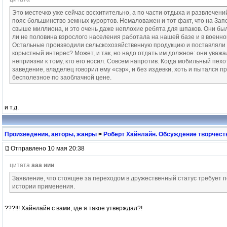
Это местечко уже сейчас восхитительно, а по части отдыха и развлечений
пояс большинство земных курортов. Немаловажен и тот факт, что на Зап
свыше миллиона, и это очень даже неплохие ребята для шпаков. Они были 
ли не половина взрослого населения работала на нашей базе и в воен
Остальные производили сельскохозяйственную продукцию и поставляли е
корыстный интерес? Может, и так, но надо отдать им должное: они уважа
неприязни к тому, кто его носил. Совсем напротив. Когда мобильный пехо
заведение, владелец говорил ему «сэр», и без издевки, хоть и пытался п
бесполезное по заоблачной цене.
и т.д.
Произведения, авторы, жанры
>
Роберт Хайнлайн. Обсуждение творчест
Отправлено 10 мая 20:38
цитата
ааа иии
Заявление, что стоящее за переходом в дружественный статус требует 
истории применения.
???!!! Хайнлайн с вами, где я такое утверждал?!