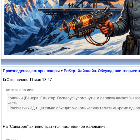
Произведения, авторы, жанры
>
Роберт Хайнлайн. Обсуждение творчест
Отправлено 11 мая 13:27
цитата
ааа иии
Колонии (Венера, Санктор, Гесперус) упомянуты, а реплика насчет "нев
честь.
Рассказчик ЗД тщательно обходит экономическую тематику, кроме одног
На "Санкторе" активно тратится накопленное жалование.
цитата