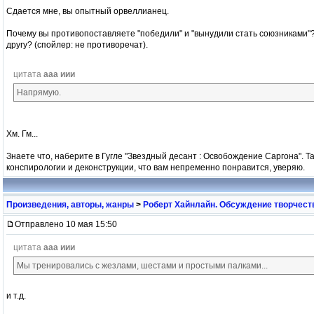
Сдается мне, вы опытный орвеллианец.
Почему вы противопоставляете "победили" и "вынудили стать союзниками"?
другу? (спойлер: не противоречат).
цитата
ааа иии
Напрямую.
Хм. Гм...
Знаете что, наберите в Гугле "Звездный десант : Освобождение Саргона". Т
конспирологии и деконструкции, что вам непременно понравится, уверяю.
Произведения, авторы, жанры
>
Роберт Хайнлайн. Обсуждение творчест
Отправлено 10 мая 15:50
цитата
ааа иии
Мы тренировались с жезлами, шестами и простыми палками...
и т.д.