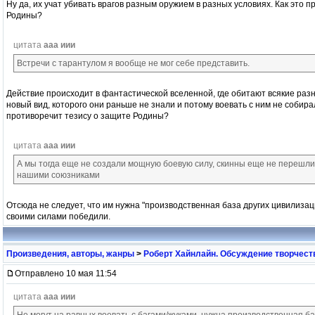
Ну да, их учат убивать врагов разным оружием в разных условиях. Как это 
Родины?
цитата
ааа иии
Встречи с тарантулом я вообще не мог себе представить.
Действие происходит в фантастической вселенной, где обитают всякие раз
новый вид, которого они раньше не знали и потому воевать с ним не собирал
противоречит тезису о защите Родины?
цитата
ааа иии
А мы тогда еще не создали мощную боевую силу, скинны еще не перешли 
нашими союзниками
Отсюда не следует, что им нужна "производственная база других цивилизац
своими силами победили.
Произведения, авторы, жанры
>
Роберт Хайнлайн. Обсуждение творчест
Отправлено 10 мая 11:54
цитата
ааа иии
Не могут на равных воевать с багами/жуками, нужна производственная ба