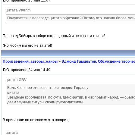
Отправлено 25 мая 12:07
цитата
vfvfhm
Получается ,в переводе цитата обрезана? Потому что начало более-мен
Перевод Бобырь вообще сокращенный и не совсем точный.
(Но любим мы его не за это!)
Произведения, авторы, жанры
>
Эдмонд Гамильтон. Обсуждение творчес
Отправлено 24 мая 14:49
цитата
GBV
Вель Квен про это вероятно и говорил Гордону:
цитата
Звездные королевства, по сути, демократии, в них правит народ, — объя
даем звучные титулы своим руководителям.
В оригинале он не совсем это говорит,
цитата