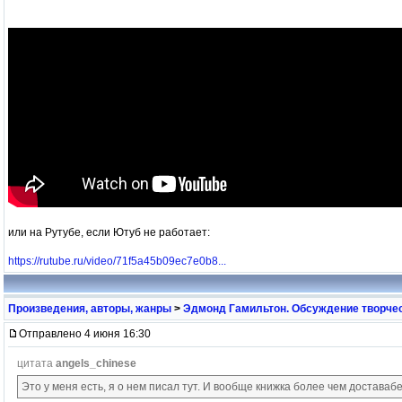
или на Рутубе, если Ютуб не работает:
https://rutube.ru/video/71f5a45b09ec7e0b8...
Произведения, авторы, жанры
>
Эдмонд Гамильтон. Обсуждение творчес
Отправлено 4 июня 16:30
цитата
angels_chinese
Это у меня есть, я о нем писал тут. И вообще книжка более чем доставаб