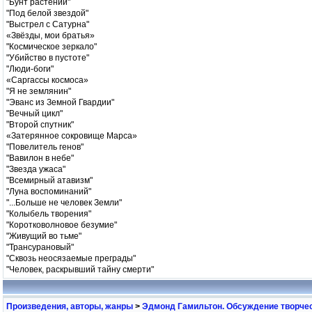
"Бунт растений"
"Под белой звездой"
"Выстрел с Сатурна"
«Звёзды, мои братья»
"Космическое зеркало"
"Убийство в пустоте"
"Люди-боги"
«Саргассы космоса»
"Я не землянин"
"Эванс из Земной Гвардии"
"Вечный цикл"
"Второй спутник"
«Затерянное сокровище Марса»
"Повелитель генов"
"Вавилон в небе"
"Звезда ужаса"
"Всемирный атавизм"
"Луна воспоминаний"
"...Больше не человек Земли"
"Колыбель творения"
"Коротковолновое безумие"
"Живущий во тьме"
"Трансурановый"
"Сквозь неосязаемые преграды"
"Человек, раскрывший тайну смерти"
Произведения, авторы, жанры
>
Эдмонд Гамильтон. Обсуждение творчес