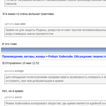
скиннов.
Эта какая-то очень вольная трактовка.
цитата
ааа иии
Армия не для защиты Родины, рекрутов готовят против человекообразны
когда очевидна смена приоритетов
И это тоже.
Произведения, авторы, жанры
>
Роберт Хайнлайн. Обсуждение творчест
Отправлено 10 мая 11:52
цитата
ensign
для обладания политическими правами (иметь возможность избирать и 
отслужить, при чем добровольцем в армии.
Нет, не в армии.
цитата
verst
Роман Хайнлайна изображает общество, где армия является идейной ос