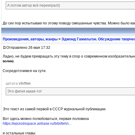
А потом автор всё переиграл))
До сих пор испытываю по этому поводу смешанные чувства. Можно было как-т
Произведения, авторы, жанры
>
Эдмонд Гамильтон. Обсуждение творчес
Отправлено 26 мая 17:32
Ладно, не будем превращать эту тему в спор о современном изобразительн
велик)
.
Сосредоточимся на сути.
цитата
vfvfhm
Это фигня какая-то!
Это текст из самой первой в СССР журнальной публикации.
Вот здесь можно полюбоваться, первая половина
https://epizodsspace.airbase.ru/bibl/tehn...
и остальные главы: