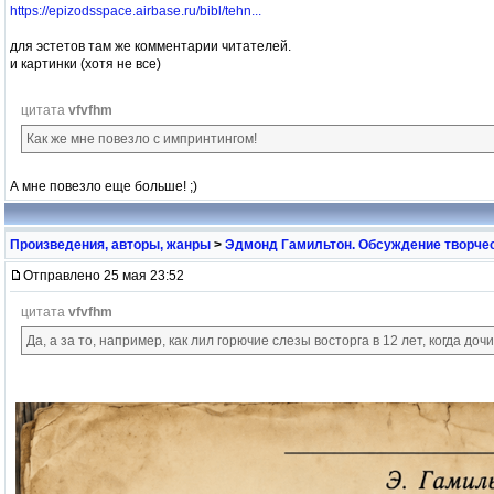
https://epizodsspace.airbase.ru/bibl/tehn...
для эстетов там же комментарии читателей.
и картинки (хотя не все)
цитата
vfvfhm
Как же мне повезло с импринтингом!
А мне повезло еще больше! ;)
Произведения, авторы, жанры
>
Эдмонд Гамильтон. Обсуждение творчес
Отправлено 25 мая 23:52
цитата
vfvfhm
Да, а за то, например, как лил горючие слезы восторга в 12 лет, когда 