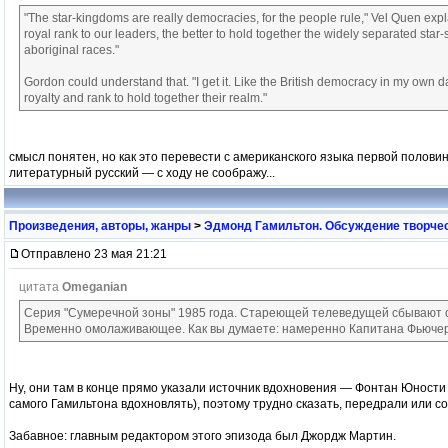
"The star-kingdoms are really democracies, for the people rule," Vel Quen expl
royal rank to our leaders, the better to hold together the widely separated st
aboriginal races."
Gordon could understand that. "I get it. Like the British democracy in my own da
royalty and rank to hold together their realm."
смысл понятен, но как это перевести с американского языка первой полов
литературный русский — с ходу не соображу...
Произведения, авторы, жанры
>
Эдмонд Гамильтон. Обсуждение творчес
Отправлено 23 мая 21:21
цитата
Omeganian
Серия "Сумеречной зоны" 1985 года. Стареющей телеведущей сбывают
Временно омолаживающее. Как вы думаете: намеренно Капитана Фьюче
Ну, они там в конце прямо указали источник вдохновения — Фонтан Юности
самого Гамильтона вдохновлять), поэтому трудно сказать, передрали или с
Забавное: главным редактором этого эпизода был Джордж Мартин.