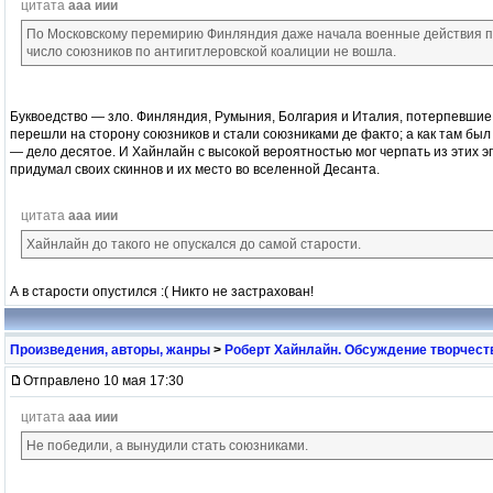
цитата
ааа иии
По Московскому перемирию Финляндия даже начала военные действия пр
число союзников по антигитлеровской коалиции не вошла.
Буквоедство — зло. Финляндия, Румыния, Болгария и Италия, потерпевшие
перешли на сторону союзников и стали союзниками де факто; а как там бы
— дело десятое. И Хайнлайн с высокой вероятностью мог черпать из этих э
придумал своих скиннов и их место во вселенной Десанта.
цитата
ааа иии
Хайнлайн до такого не опускался до самой старости.
А в старости опустился :( Никто не застрахован!
Произведения, авторы, жанры
>
Роберт Хайнлайн. Обсуждение творчест
Отправлено 10 мая 17:30
цитата
ааа иии
Не победили, а вынудили стать союзниками.