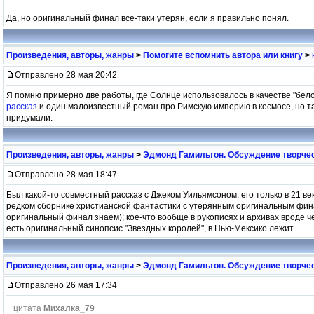
Да, но оригинальный финал все-таки утерян, если я правильно понял.
Произведения, авторы, жанры
>
Помогите вспомнить автора или книгу
>
Отправлено 28 мая 20:42
Я помню примерно две работы, где Солнце использовалось в качестве "бел
рассказ
и один малоизвестный роман про Римскую империю в космосе, но т
придумали.
Произведения, авторы, жанры
>
Эдмонд Гамильтон. Обсуждение творчес
Отправлено 28 мая 18:47
Был какой-то совместный рассказ с Джеком Уильямсоном, его только в 21 ве
редком сборнике христианской фантастики с утерянным оригинальным фина
оригинальный финал знаем); кое-что вообще в рукописях и архивах вроде че
есть оригинальный синопсис "Звездных королей", в Нью-Мексико лежит...
Произведения, авторы, жанры
>
Эдмонд Гамильтон. Обсуждение творчес
Отправлено 26 мая 17:34
цитата
Михалка_79