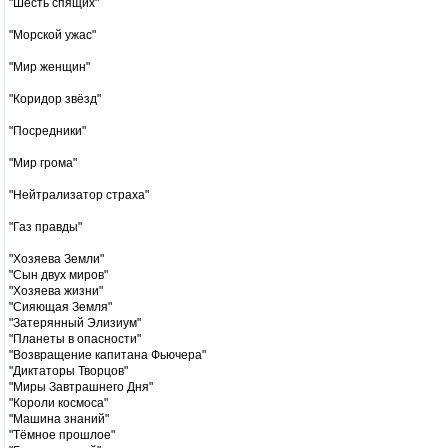
"Шесть спящих"
"Морской ужас"
"Мир женщин"
"Коридор звёзд"
"Посредники"
"Мир грома"
"Нейтрализатор страха"
"Газ правды"
"Хозяева Земли"
"Сын двух миров"
"Хозяева жизни"
"Сияющая Земля"
"Затерянный Элизиум"
"Планеты в опасности"
"Возвращение капитана Фьючера"
"Диктаторы Творцов"
"Миры Завтрашнего Дня"
"Короли космоса"
"Машина знаний"
"Тёмное прошлое"