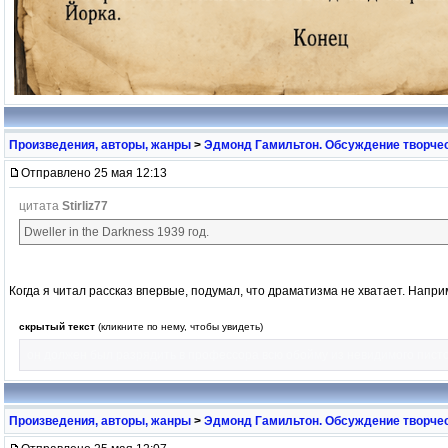
Произведения, авторы, жанры
>
Эдмонд Гамильтон. Обсуждение творчес
Отправлено 25 мая 12:13
цитата
Stirliz77
Dweller in the Darkness 1939 год.
Когда я читал рассказ впервые, подумал, что драматизма не хватает. Напри
скрытый текст
(кликните по нему, чтобы увидеть)
он должен был разрядить в профессора всю обойму из невидимого пист
Произведения, авторы, жанры
>
Эдмонд Гамильтон. Обсуждение творчес