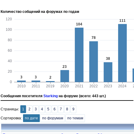
Количество собщений на форумах по годам
Сообщения посетителя
Starking
на форуме (всего: 443 шт.)
Страницы:
1
2
3
4
5
6
7
8
9
Сортировка:
по дате
по форумам
по темам