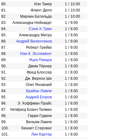
80.
Иэн Такер
1
/
10.00
81.
Флинт Дилл
1
/
10.00
82.
Марчин Батильда
1
/
10.00
83.
Александра Нейхардт
1
/
9.00
84.
Соня Х. Грин
1
/
9.00
85.
Александру Митру
1
/
9.00
86.
Андрей Валентинов
1
/
9.00
87.
Роберт Грейвз
1
/
9.00
88.
Иан К. Эсслемонт
1
/
9.00
89.
Яцек Пекара
1
/
9.00
90.
Джим Тёрнер
1
/
8.00
91.
Фред Блоссер
1
/
8.00
92.
Дж. Вернон Ши
1
/
8.00
93.
Олег Яновский
1
/
8.00
94.
Брайан Ламли
1
/
8.00
95.
Андрей Егоров
1
/
8.00
96.
Э. Хоффман Прайс
1
/
8.00
97.
Уилфред Бланч Талман
1
/
8.00
98.
Гарри Гудини
1
/
8.00
99.
Вильям Ламли
1
/
8.00
100.
Кеннет Стерлинг
1
/
8.00
101.
Лин Картер
1
/
8.00