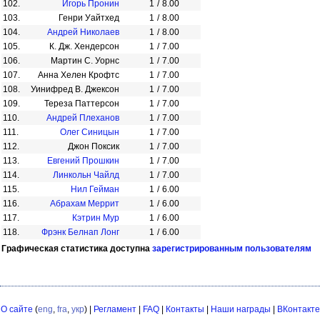
102.
Игорь Пронин
1
/
8.00
103.
Генри Уайтхед
1
/
8.00
104.
Андрей Николаев
1
/
8.00
105.
К. Дж. Хендерсон
1
/
7.00
106.
Мартин С. Уорнс
1
/
7.00
107.
Анна Хелен Крофтс
1
/
7.00
108.
Уинифред В. Джексон
1
/
7.00
109.
Тереза Паттерсон
1
/
7.00
110.
Андрей Плеханов
1
/
7.00
111.
Олег Синицын
1
/
7.00
112.
Джон Поксик
1
/
7.00
113.
Евгений Прошкин
1
/
7.00
114.
Линкольн Чайлд
1
/
7.00
115.
Нил Гейман
1
/
6.00
116.
Абрахам Меррит
1
/
6.00
117.
Кэтрин Мур
1
/
6.00
118.
Фрэнк Белнап Лонг
1
/
6.00
Графическая статистика доступна
зарегистрированным пользователям
О сайте
(
eng
,
fra
,
укр
) |
Регламент
|
FAQ
|
Контакты
|
Наши награды
|
ВКонтакте