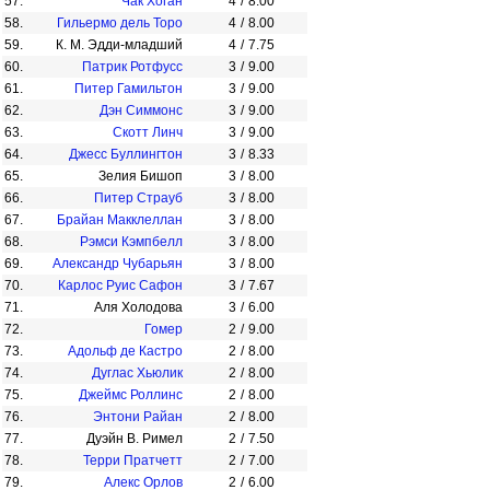
57.
Чак Хоган
4
/
8.00
58.
Гильермо дель Торо
4
/
8.00
59.
К. М. Эдди-младший
4
/
7.75
60.
Патрик Ротфусс
3
/
9.00
61.
Питер Гамильтон
3
/
9.00
62.
Дэн Симмонс
3
/
9.00
63.
Скотт Линч
3
/
9.00
64.
Джесс Буллингтон
3
/
8.33
65.
Зелия Бишоп
3
/
8.00
66.
Питер Страуб
3
/
8.00
67.
Брайан Макклеллан
3
/
8.00
68.
Рэмси Кэмпбелл
3
/
8.00
69.
Александр Чубарьян
3
/
8.00
70.
Карлос Руис Сафон
3
/
7.67
71.
Аля Холодова
3
/
6.00
72.
Гомер
2
/
9.00
73.
Адольф де Кастро
2
/
8.00
74.
Дуглас Хьюлик
2
/
8.00
75.
Джеймс Роллинс
2
/
8.00
76.
Энтони Райан
2
/
8.00
77.
Дуэйн В. Римел
2
/
7.50
78.
Терри Пратчетт
2
/
7.00
79.
Алекс Орлов
2
/
6.00