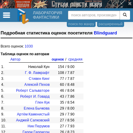
ЛАБОРАТОРИЯ
ФАНТАСТИКИ
поиск по жанру
расширенный
Подробная статистика оценок посетителя
Blindguard
Всего оценок:
1030
Таблица оценок по авторам
Автор
оценок
/
средняя
1.
Николай Кун
154
/
9.00
2.
Г. Ф. Лавкрафт
108
/
7.87
3.
Стивен Кинг
77
/
7.87
4.
Алексей Пехов
60
/
8.48
5.
Роберт Сальваторе
46
/
8.04
6.
Роберт И. Говард
43
/
7.86
7.
Глен Кук
35
/
8.54
8.
Елена Бычкова
29
/
8.00
9.
Артём Каменистый
29
/
7.90
10.
Анджей Сапковский
27
/
8.56
11.
Ник Перумов
27
/
7.93
12.
Гарри Гаррисон
26
/
8.23