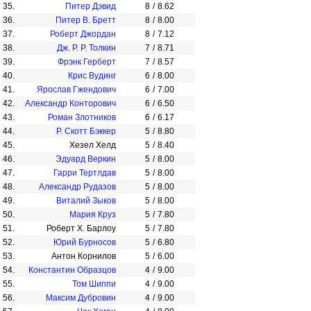
35.
Питер Дэвид
8
/
8.62
36.
Питер В. Бретт
8
/
8.00
37.
Роберт Джордан
8
/
7.12
38.
Дж. Р. Р. Толкин
7
/
8.71
39.
Фрэнк Герберт
7
/
8.57
40.
Крис Вудинг
6
/
8.00
41.
Ярослав Гжендович
6
/
7.00
42.
Александр Конторович
6
/
6.50
43.
Роман Злотников
6
/
6.17
44.
Р. Скотт Бэккер
5
/
8.80
45.
Хезел Хелд
5
/
8.40
46.
Эдуард Веркин
5
/
8.00
47.
Гарри Тертлдав
5
/
8.00
48.
Александр Рудазов
5
/
8.00
49.
Виталий Зыков
5
/
8.00
50.
Мария Круз
5
/
7.80
51.
Роберт Х. Барлоу
5
/
7.80
52.
Юрий Бурносов
5
/
6.80
53.
Антон Корнилов
5
/
6.00
54.
Константин Образцов
4
/
9.00
55.
Том Шиппи
4
/
9.00
56.
Максим Дубровин
4
/
9.00