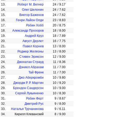
13.
Роберт М. Вегнер
24
/
9.17
14.
Олег Шелонин
24
/
7.62
15.
Виктор Баженов
24
/
7.62
16.
Генри Лайон Олди
23
/
8.83
17.
Робин Хобб
20
/
8.75
18.
Александр Прозоров
18
/
8.00
19.
Андрей Круз
18
/
7.89
20.
Август Дерлет
16
/
7.75
21.
Павел Корнев
13
/
8.00
22.
Роджер Желязны
13
/
8.00
23.
Стивен Эриксон
12
/
9.00
24.
Джонатан Страуд
11
/
8.36
25.
Дэниел Абрахам
11
/
7.00
26.
Тай Френк
11
/
7.00
27.
Джо Аберкромби
10
/
9.80
28.
Джордж Р. Р. Мартин
10
/
9.20
29.
Брендон Сандерсон
10
/
9.00
30.
Сергей Лукьяненко
10
/
8.30
31.
Робин Ферт
9
/
8.67
32.
Дмитрий Рус
9
/
8.00
33.
Наталья Турчанинова
9
/
6.11
34.
Кирилл Клеванский
8
/
9.00