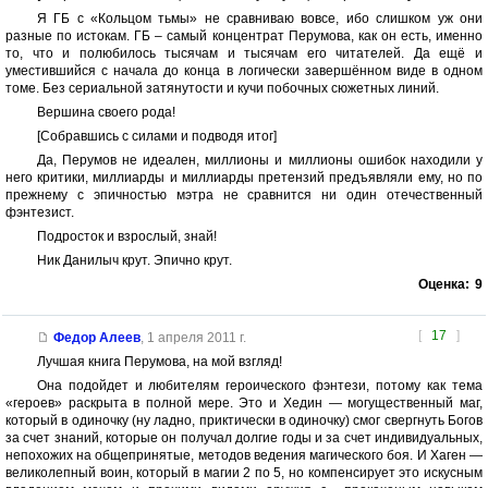
Я ГБ с «Кольцом тьмы» не сравниваю вовсе, ибо слишком уж они
разные по истокам. ГБ – самый концентрат Перумова, как он есть, именно
то, что и полюбилось тысячам и тысячам его читателей. Да ещё и
уместившийся с начала до конца в логически завершённом виде в одном
томе. Без сериальной затянутости и кучи побочных сюжетных линий.
Вершина своего рода!
[Собравшись с силами и подводя итог]
Да, Перумов не идеален, миллионы и миллионы ошибок находили у
него критики, миллиарды и миллиарды претензий предъявляли ему, но по
прежнему с эпичностью мэтра не сравнится ни один отечественный
фэнтезист.
Подросток и взрослый, знай!
Ник Данилыч крут. Эпично крут.
Оценка:
9
[
17
]
Федор Алеев
,
1 апреля 2011 г.
Лучшая книга Перумова, на мой взгляд!
Она подойдет и любителям героического фэнтези, потому как тема
«героев» раскрыта в полной мере. Это и Хедин — могущественный маг,
который в одиночку (ну ладно, приктически в одиночку) смог свергнуть Богов
за счет знаний, которые он получал долгие годы и за счет индивидуальных,
непохожих на общепринятые, методов ведения магического боя. И Хаген —
великолепный воин, который в магии 2 по 5, но компенсирует это искусным