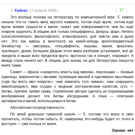
[
17
]
Fadvan
,
17 апреля 2009 г.
Это вообще похоже на литературу по компьютерной игре. С самого
начала что-то такого мега крутого наваяно, потом ещё круче, потом ещё
круче всякие сущности и магия, сюжет уже изворачивается, чем бы ещё
покруче зацепить. В общем, всё только спецэффекты, фокусы, фарс. Ничего
психологического, философского, атмосферного, для чувств, ума и души
нет. Это как идёшь в кинотеатр на какой-нибудь крупнобюджетный
блокбастер — смотришь, спецэффекты, взрывы, магия, красочно,
зрелищно, драки, Большие Дядьки этого мира разборки устраивают, всё до
предела и выше всех пределов круто, крутизна так и хлещет, поражает. А
между строк ничего нет. В общем, для рынка, не для Литературы пишутся
книги такие.
Сюжет — фраза «захватить власть над миром», персонажи — боевые
единицы, марионетки с мечами, пуляющие магией и одномерно мыслящие
(«где бы взять меч покруче», «как завалить того чувака», «как сокрушить
миропорядок»), мир создан с модным эзотерическим налётом, суть —
битвы, причём, прямо скажу, стремление автора сделать их поражающими
воображение делает эти битвы абсурдными. А язык — описание
артефактов и магий, используемых в битве.
Абсолютная посредственность.
По моей довольно гуманной шкале — 5, потому что книгу я смог
прочитать, чтобы потом забыть. И, наверняка, кто-нибудь будет от этого в
восторге — уже польза от книги.
Оценка:
нет