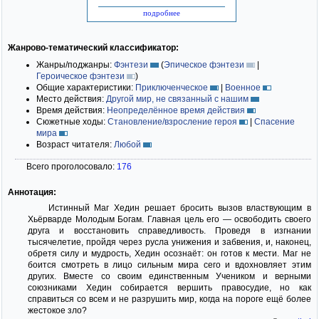
подробнее
Жанрово-тематический классификатор:
Жанры/поджанры:
Фэнтези
(
Эпическое фэнтези
|
Героическое фэнтези
)
Общие характеристики:
Приключенческое
|
Военное
Место действия:
Другой мир, не связанный с нашим
Время действия:
Неопределённое время действия
Сюжетные ходы:
Становление/взросление героя
|
Спасение
мира
Возраст читателя:
Любой
Всего проголосовало:
176
Аннотация:
Истинный Маг Хедин решает бросить вызов властвующим в
Хьёрварде Молодым Богам. Главная цель его — освободить своего
друга и восстановить справедливость. Проведя в изгнании
тысячелетие, пройдя через русла унижения и забвения, и, наконец,
обретя силу и мудрость, Хедин осознаёт: он готов к мести. Маг не
боится смотреть в лицо сильным мира сего и вдохновляет этим
других. Вместе со своим единственным Учеником и верными
союзниками Хедин собирается вершить правосудие, но как
справиться со всем и не разрушить мир, когда на пороге ещё более
жестокое зло?