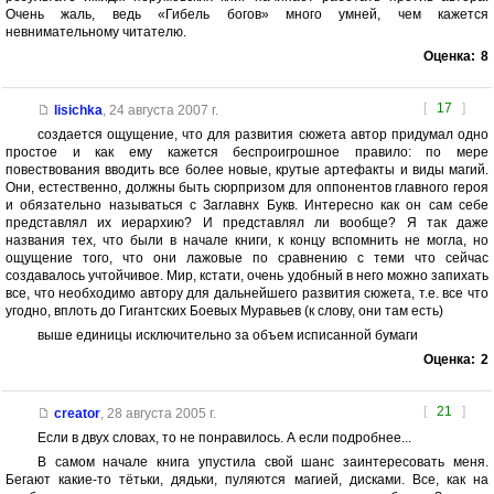
Очень жаль, ведь «Гибель богов» много умней, чем кажется
невнимательному читателю.
Оценка:
8
[
17
]
lisichka
,
24 августа 2007 г.
создается ощущение, что для развития сюжета автор придумал одно
простое и как ему кажется беспроигрошное правило: по мере
повествования вводить все более новые, крутые артефакты и виды магий.
Они, естественно, должны быть сюрпризом для оппонентов главного героя
и обязательно называться с Заглавнх Букв. Интересно как он сам себе
представлял их иерархию? И представлял ли вообще? Я так даже
названия тех, что были в начале книги, к концу вспомнить не могла, но
ощущение того, что они лажовые по сравнению с теми что сейчас
создавалось учтойчивое. Мир, кстати, очень удобный в него можно запихать
все, что необходимо автору для дальнейшего развития сюжета, т.е. все что
угодно, вплоть до Гигантских Боевых Муравьев (к слову, они там есть)
выше единицы исключительно за объем исписанной бумаги
Оценка:
2
[
21
]
creator
,
28 августа 2005 г.
Если в двух словах, то не понравилось. А если подробнее...
В самом начале книга упустила свой шанс заинтересовать меня.
Бегают какие-то тётьки, дядьки, пуляются магией, дисками. Все, как на