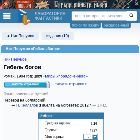
ЛАБОРАТОРИЯ
ФАНТАСТИКИ
поиск по жанру
расширенный
◄ Ник Перумов
издания (10)
Ник Перумов «Гибель богов»
Ник Перумов
Гибель богов
Роман,
1994
год; цикл
«Миры Упорядоченного»
скачать отрывок >
читать отрывок
Язык написания: русский
Перевод на болгарский:
—
Н. Теллалов
(Гибелта на боговете)
; 2012 г.
— 1 изд.
Рейтинг
Средняя оценка:
8.20
Оценок:
4557
Моя оценка:
-