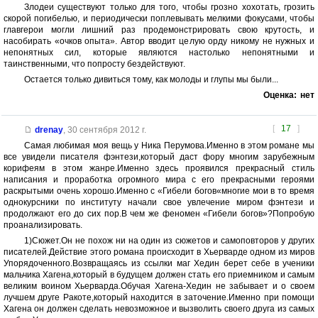
Злодеи существуют только для того, чтобы грозно хохотать, грозить
скорой погибелью, и периодически поплевывать мелкими фокусами, чтобы
главгерои могли лишний раз продемонстрировать свою крутость, и
насобирать «очков опыта». Автор вводит целую орду никому не нужных и
непонятных сил, которые являются настолько непонятными и
таинственными, что попросту бездействуют.
Остается только дивиться тому, как молоды и глупы мы были...
Оценка:
нет
[
17
]
drenay
,
30 сентября 2012 г.
Самая любимая моя вещь у Ника Перумова.Именно в этом романе мы
все увидели писателя фэнтези,который даст фору многим зарубежным
корифеям в этом жанре.Именно здесь проявился прекрасный стиль
написания и проработка огромного мира с его прекрасными героями
раскрытыми очень хорошо.Именно с «Гибели богов«многие мои в то время
однокурсники по институту начали свое увлечение миром фэнтези и
продолжают его до сих пор.В чем же феномен «Гибели богов»?Попробую
проанализировать.
1)Сюжет.Он не похож ни на один из сюжетов и самоповторов у других
писателей.Действие этого романа происходит в Хьерварде одном из миров
Упорядоченного.Возвращаясь из ссылки маг Хедин берет себе в ученики
мальчика Хагена,который в будущем должен стать его приемником и самым
великим воином Хьерварда.Обучая Хагена-Хедин не забывает и о своем
лучшем друге Ракоте,который находится в заточение.Именно при помощи
Хагена он должен сделать невозможное и вызволить своего друга из самых