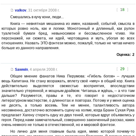
[
18
]
valkov
,
31 октября 2008 г.
Смешались в кучу кони, люди...
Книга — невнятная мешанина из имен, названий, событий, смысла в
которых ровно ноль, как и логики. Монотонный и дллинный, как рулон
туалетной бумаги бред, невыносимое и бессмысленное чтиво. Ни
персонажей, ни сюжета, ни идей, чертовщина и муть, убогая во всех
отношениях. Назвать ЭТО фэнтези можно, пожалуй, только не читав ничего
больше из данного направления.
Оценка:
2
[
29
]
Sawwin
,
4 апреля 2008 г.
Общее мнение фанатов Ника Перумова: «Гибель богов» -- лучшая
вещь Капитана. Не стану возражать, вплету своё «мяу» в общий хор. Книга
действительно выделяется свежестью восприятия, впоследствии
значительно утерянной, и мощным драйвом. Читаешь и ждёшь, -- а что там
дальше? Разумеется, правы и те, кто говорит о недостаточном
литературном мастерстве, о длиннотах и повторах. Потому и у меня оценка
не десять, а только восемь. Тем не менее, талантливость автора
несомненна, достаточно вспомнить сцену на холме, когда Бранн Сухая Рука
предлагает Хагену стереть одну из двух теней, которые вдруг объявились у
героя. Перед нами замечательный, совершенно законченный рассказ, каких
очень немного не только в отечественной, но и мировой фэнтези.
Но лично для меня главным была идея, мимо которой почему-то