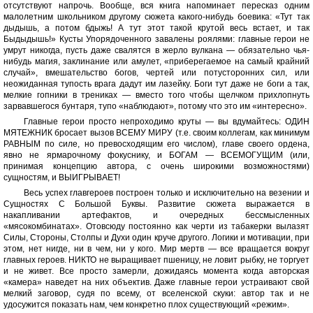
отсутствуют напрочь. Вообще, вся книга напоминает пересказ одним
малолетним школьником другому сюжета какого-нибудь боевика: «Тут так
дыдышь, а потом бдыжь! А тут этот такой крутой весь встает, и так
Быдыдышь!» Кусты Упорядоченного завалены роялями: главные герои не
умрут никогда, пусть даже свалятся в жерло вулкана — обязательно чья-
нибудь магия, заклинание или амулет, «приберегаемое на самый крайний
случай», вмешательство богов, чертей или потусторонних сил, или
неожиданная тупость врага дадут им лазейку. Боги тут даже не боги а так,
мелкие гопники в трениках — вместо того чтобы щелчком прихлопнуть
зарвавшегося бунтаря, тупо «наблюдают», потому что это им «интересно».
Главные герои просто непроходимо круты — вы вдумайтесь: ОДИН
МЯТЕЖНИК бросает вызов ВСЕМУ МИРУ (т.е. своим коллегам, как минимум
РАВНЫМ по силе, но превосходящим его числом), главе своего ордена,
явно не ярмарочному фокуснику, и БОГАМ — ВСЕМОГУЩИМ (или,
принимая концепцию автора, с очень широкими возможностями)
сущностям, и ВЫИГРЫВАЕТ!
Весь успех главгероев построен только и исключительно на везении и
Сущностях С Большой Буквы. Развитие сюжета выражается в
накапливании артефактов, и очередных бессмысленных
«мясокомбинатах». Отовсюду постоянно как черти из табакерки вылазят
Силы, Стороны, Столпы и Духи один круче другого. Логики и мотивации, при
этом, нет нигде, ни в чем, ни у кого. Мир мертв — все вращается вокруг
главных героев. НИКТО не выращивает пшеницу, не ловит рыбку, не торгует
и не живет. Все просто замерли, дожидаясь момента когда авторская
«камера» наведет на них объектив. Даже главные герои устраивают свой
мелкий заговор, судя по всему, от вселенской скуки: автор так и не
удосужится показать нам, чем конкретно плох существующий «режим».