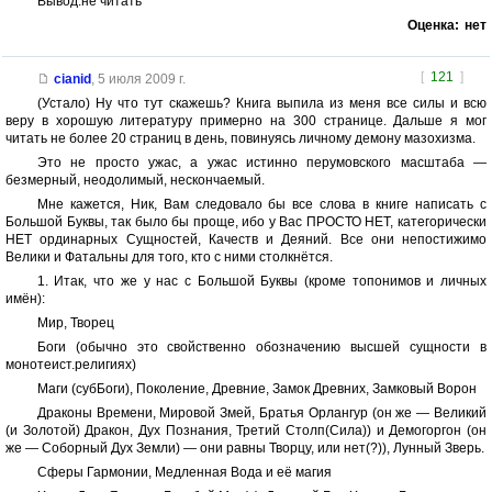
Вывод:не читать
Оценка:
нет
[
121
]
cianid
,
5 июля 2009 г.
(Устало) Ну что тут скажешь? Книга выпила из меня все силы и всю
веру в хорошую литературу примерно на 300 странице. Дальше я мог
читать не более 20 страниц в день, повинуясь личному демону мазохизма.
Это не просто ужас, а ужас истинно перумовского масштаба —
безмерный, неодолимый, нескончаемый.
Мне кажется, Ник, Вам следовало бы все слова в книге написать с
Большой Буквы, так было бы проще, ибо у Вас ПРОСТО НЕТ, категорически
НЕТ ординарных Сущностей, Качеств и Деяний. Все они непостижимо
Велики и Фатальны для того, кто с ними столкнётся.
1. Итак, что же у нас с Большой Буквы (кроме топонимов и личных
имён):
Мир, Творец
Боги (обычно это свойственно обозначению высшей сущности в
монотеист.религиях)
Маги (субБоги), Поколение, Древние, Замок Древних, Замковый Ворон
Драконы Времени, Мировой Змей, Братья Орлангур (он же — Великий
(и Золотой) Дракон, Дух Познания, Третий Столп(Сила)) и Демогоргон (он
же — Соборный Дух Земли) — они равны Творцу, или нет(?)), Лунный Зверь.
Сферы Гармонии, Медленная Вода и её магия