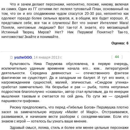
Что и зачем делают персонажи, непонятно, похоже, никому, включая
их самих. Один из ГГ сотнями лет лелеял туповатый План, основанный на
том, что он и его сподвижники чудом спасутся 20-30 раз, непонятно как
одолеют гораздо более сильных врагов, и, в общем, все будет хорошо. И,
представьте себе, все так и случилось! Вот что значит Интеллект Мага!
Поняли, ничтожные людишки? Вот так-то! А знаете, кто мегамощный
Истинный Творец Миров? Нет? Ник Перумов! Понятно? Так-то,
ничтожества! Знайте и понимайте.
Оценка:
6
[
44
]
yozheGGG
,
14 января 2013 г.
Культовость Ника Перумова обусловлена, в первую очередь,
исключительно удачным временем начала его... кхм... литературной
деятельности. Середина девяностых — отечественного фэнтези
фактически не существует. Да и западным не балуют. И тут его книги, с
нагромождением сущностей, магией, эпичностью. «Синдром утенка»
сработал замечательно. На безрыбье и рак — рыба, толпа непуганых
подростков благополучно «схавала», автор стал культовым, да по инерции
мышления таковым и считается по сей день. По сути же — средней
паршивости графоман.
Рискну предположить, что перед «Гибелью Богов» Перумушка плотно
засел за замечательную игрушку «Master of Magic». Отстраиваемся,
развиваемся, и начинаем вести разборки с соседями-магами. Если кто
знаком с игрой — хотелось бы узнать ваше мнение.
Здравый смысл, логика, стиль и более или менее цельные персонажи