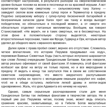
соответствует настроению, в результате разборки на сверхчеловеческом
уровне больше похожи на возню в песочнице из-за красивой игрушки. А вот
практически простому смертному — сильномогучему тану Хагену —
завидуют скопом всем комиксные супер герои и Терминатор в придачу.
Подобно заправскому киборгу с супер-пупер бесконечной батарейкой и
безграничным запасом удачи Хаген прет как танку и всегда выходит
победителем, но обязательно в последний момент, а от смерти его
обязательно отделяют считанные миллиметры. Вообщем, как говорил
Станиславский: «Не верю!», ни в таких смертных, ни в бессмертных. На
этом фоне в положительную сторону выделятся, некоторые
второстепенные персонажи, такие как Фроди, Гудмунд и Орк, которым автор
уделил до обидного мало «экранного времени».
Далее хуком с права пробил сюжет, вернее его отсутствие. Сложилось
четкое впечатление, что историю Перумов придумывал «на ходу»,
перемежая Важные Сюжетные Ходы (часть которых испуганно шарахается
при слове Логика) очередными Грандиозными Битвами. Как уже говорили,
автор реально офигивает от своей фантазии. И повинуясь этой фантазии
колбасит как флаг на ветру не только героев, но и все мироздание в
придачу. И видать к концу так запутался Ник в своем же собственном
сюжетном нагромождение, что вместо аккуратного распутывания
сюжетного клубка он просто с молодецким гиканьем разрубил его нафиг,
чтоб не в обиде остались любители легкой драмы и хеппи-эндов
одновременно. Жаль, что урок Адаманта его ничему не научил.
Однако, самым серьезным разочарованием стали для меня
Грандиозные Битвы так любимые фанатами в творчестве автора. Не в
первый уже раз Перумова читаю, посему знаю, может ведь описать
сражение красиво, захватывающе, но в Гибели Богов масштабные