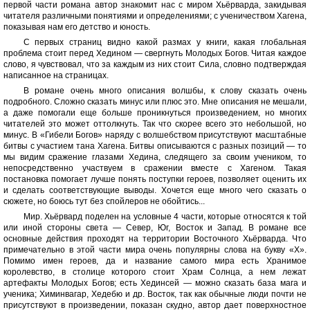
первой части романа автор знакомит нас с миром Хьёрварда, закидывая
читателя различными понятиями и определениями; с ученичеством Хагена,
показывая нам его детство и юность.
С первых страниц видно какой размах у книги, какая глобальная
проблема стоит перед Хедином — свергнуть Молодых Богов. Читая каждое
слово, я чувствовал, что за каждым из них стоит Сила, словно подтверждая
написанное на страницах.
В романе очень много описания волшбы, к слову сказать очень
подробного. Сложно сказать минус или плюс это. Мне описания не мешали,
а даже помогали еще больше проникнуться произведением, но многих
читателей это может оттолкнуть. Так что скорее всего это небольшой, но
минус. В «Гибели Богов» наряду с волшебством присутствуют масштабные
битвы с участием тана Хагена. Битвы описываются с разных позиций — то
мы видим сражение глазами Хедина, следящего за своим учеником, то
непосредственно участвуем в сражении вместе с Хагеном. Такая
постановка помогает лучше понять поступки героев, позволяет оценить их
и сделать соответствующие выводы. Хочется еще много чего сказать о
сюжете, но боюсь тут без спойлеров не обойтись...
Мир. Хьёрвард поделен на условные 4 части, которые относятся к той
или иной стороны света — Север, Юг, Восток и Запад. В романе все
основные действия проходят на территории Восточного Хьёрварда. Что
примечательно в этой части мира очень популярны слова на букву «Х».
Помимо имен героев, да и название самого мира есть Хранимое
королевство, в столице которого стоит Храм Солнца, а нем лежат
артефакты Молодых Богов; есть Хединсей — можно сказать база мага и
ученика; Химинвагар, Хедебю и др. Восток, так как обычные люди почти не
присутствуют в произведении, показан скудно, автор дает поверхностное