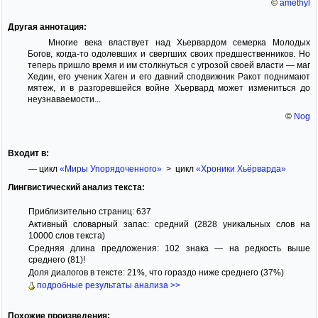
©
amethyl
Другая аннотация:
Многие века властвует над Хьервардом семерка Молодых
Богов, когда-то одолевших и свергших своих предшественников. Но
теперь пришло время и им столкнуться с угрозой своей власти — маг
Хедин, его ученик Хаген и его давний сподвижник Ракот поднимают
мятеж, и в разгоревшейся войне Хьервард может измениться до
неузнаваемости...
©
Nog
Входит в:
— цикл
«Миры Упорядоченного»
> цикл
«Хроники Хьёрварда»
Лингвистический анализ текста:
Приблизительно страниц: 637
Активный словарный запас: средний (2828 уникальных слов на
10000 слов текста)
Средняя длина предложения: 102 знака — на редкость выше
среднего (81)!
Доля диалогов в тексте: 21%, что гораздо ниже среднего (37%)
подробные результаты анализа >>
Похожие произведения: