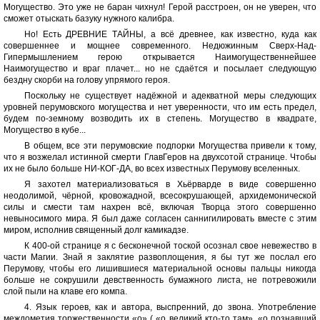
Могущество. Это уже не баран чихнул! Герой расстроен, он не уверен, что
сможет отыскать базуку нужного калибра.
Но! Есть ДРЕВНИЕ ТАЙНЫ, а всё древнее, как известно, куда как
совершеннее и мощнее современного. Недюжинным Сверх-Над-
Гипермышлением герою открывается Наимогущественнейшее
Наимогущество и враг плачет... но не сдаётся и посылает следующую
бездну скорби на голову упрямого героя.
Поскольку не существует надёжной и адекватной меры следующих
уровней перумовского могущества и нет уверенности, что им есть предел,
будем по-земному возводить их в степень. Могущество в квадрате,
Могущество в кубе...
В общем, все эти перумовские подпорки Могущества привели к тому,
что я возжелал истинной смерти ГлавГеров на двухсотой странице. Чтобы
их не было больше НИ-КОГ-ДА, во всех известных Перумову вселенных.
Я захотел материализоваться в Хьёрварде в виде совершенно
неодолимой, чёрной, кровожадной, всесокрушающей, архидемонической
силы и смести там нахрен всё, включая Творца этого совершенно
невыносимого мира. Я был даже согласен саннигилировать вместе с этим
миром, исполнив священный долг камикадзе.
К 400-ой странице я с бесконечной тоской осознал свое невежество в
части Магии. Знай я заклятие развоплощения, я бы тут же послал его
Перумову, чтобы его лишившиеся материальной основы пальцы никогда
больше не сокрушили девственность бумажного листа, не потревожили
слой пыли на клаве его компа.
4. Язык героев, как и автора, выспренний, до звона. Употребление
междометия торжественности «о» ( «о великий кто-то там», «о познавший