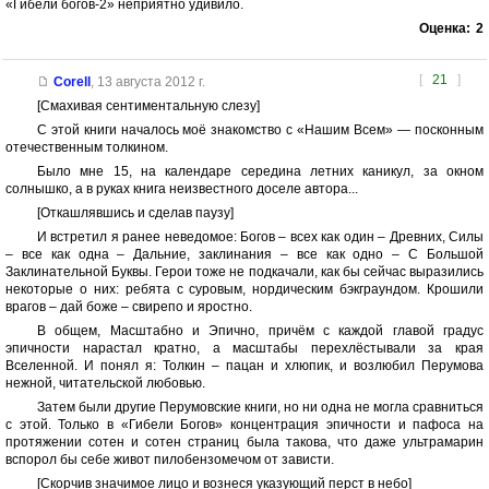
«Гибели богов-2» неприятно удивило.
Оценка:
2
[
21
]
Corell
,
13 августа 2012 г.
[Смахивая сентиментальную слезу]
С этой книги началось моё знакомство с «Нашим Всем» — посконным
отечественным толкином.
Было мне 15, на календаре середина летних каникул, за окном
солнышко, а в руках книга неизвестного доселе автора...
[Откашлявшись и сделав паузу]
И встретил я ранее неведомое: Богов – всех как один – Древних, Силы
– все как одна – Дальние, заклинания – все как одно – С Большой
Заклинательной Буквы. Герои тоже не подкачали, как бы сейчас выразились
некоторые о них: ребята с суровым, нордическим бэкграундом. Крошили
врагов – дай боже – свирепо и яростно.
В общем, Масштабно и Эпично, причём с каждой главой градус
эпичности нарастал кратно, а масштабы перехлёстывали за края
Вселенной. И понял я: Толкин – пацан и хлюпик, и возлюбил Перумова
нежной, читательской любовью.
Затем были другие Перумовские книги, но ни одна не могла сравниться
с этой. Только в «Гибели Богов» концентрация эпичности и пафоса на
протяжении сотен и сотен страниц была такова, что даже ультрамарин
вспорол бы себе живот пилобензомечом от зависти.
[Скорчив значимое лицо и вознеся указующий перст в небо]