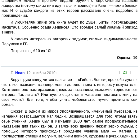
владением мечом и прочими видами оружия с «прокаченым навыком
лидерства (потому как за ним идут тысячи воинов)» и Ракот — некий боевой
маг. И о судьбе каждого из этих героев рассказано очень подробно в
произведении.
И любителям эпики эта книга будет по душе. Битвы потрясающего
масштаба. Особенно осада Хединсея! Это вообще самый любимый эпизод
в книге.
А сколько интересных авторских задумок, сколько индивидуальности
Перумова в ГБ.
Потрясающе! 10 из 10!
Оценка:
10
[
23
]
Noan
,
12 октября 2010 г.
Беру в руки книгу, читаю название — «Гибель Богов», про себя думаю,
что такое название всенепременно должно вызвать интерес у покупателя.
Хотя меня оно настораживает, ведь за названием, возможно теряется вся
интрига. Так ли это? Или нужно еще стоя в магазине поставить книгу на
свое место? Для того, чтобы унять любопытство нужно прочитать сей
роман.
Сюжет. В одном из миров Упорядоченного, именуемый Хьёрвард, из
изгнания возвращается маг Хедин. Возвращается для того, чтобы взять
себе Ученика. Хедин был в изгнании 1000 лет, самое продолжительное
наказание для таких как он. В замке всех древних лежит зерно судьбы, с
помощью которого происходит рождение ученика мага — Хагена. В
последствии ставшим могучим, великим воином, оружием в руках Хедина. В