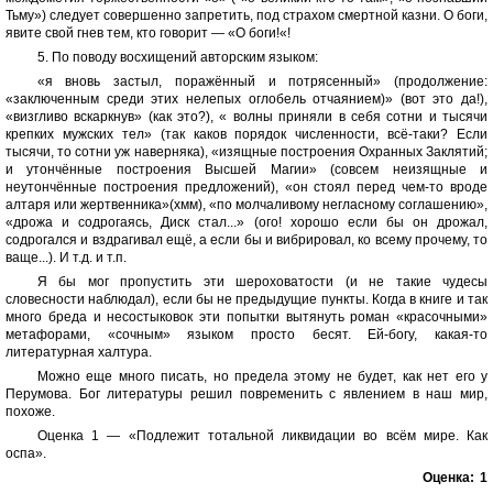
Тьму») следует совершенно запретить, под страхом смертной казни. О боги,
явите свой гнев тем, кто говорит — «О боги!«!
5. По поводу восхищений авторским языком:
«я вновь застыл, поражённый и потрясенный» (продолжение:
«заключенным среди этих нелепых оглобель отчаянием)» (вот это да!),
«визгливо вскаркнув» (как это?), « волны приняли в себя сотни и тысячи
крепких мужских тел» (так каков порядок численности, всё-таки? Если
тысячи, то сотни уж наверняка), «изящные построения Охранных Заклятий;
и утончённые построения Высшей Магии» (совсем неизящные и
неутончённые построения предложений), «он стоял перед чем-то вроде
алтаря или жертвенника»(хмм), «по молчаливому негласному соглашению»,
«дрожа и содрогаясь, Диск стал...» (ого! хорошо если бы он дрожал,
содрогался и вздрагивал ещё, а если бы и вибрировал, ко всему прочему, то
ваще...). И т.д. и т.п.
Я бы мог пропустить эти шероховатости (и не такие чудесы
словесности наблюдал), если бы не предыдущие пункты. Когда в книге и так
много бреда и несостыковок эти попытки вытянуть роман «красочными»
метафорами, «сочным» языком просто бесят. Ей-богу, какая-то
литературная халтура.
Можно еще много писать, но предела этому не будет, как нет его у
Перумова. Бог литературы решил повременить с явлением в наш мир,
похоже.
Оценка 1 — «Подлежит тотальной ликвидации во всём мире. Как
оспа».
Оценка:
1