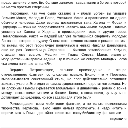
представление о нем. Его больше занимает свара магов и богов, в которой
не место простым смертным.
Персонажи. Как уже было сказано в «Гибели Богов» вы увидите
Великих Магов, Молодых Богов, Учеников Магов и практически ни одного
обычного человека. Даже верных дружинников тана Хагена — Фроди и
Гудмунда — язык не поворачивается назвать обычными людьми. Помимо
упомянутых Хагена и Хедина, в произведении, есть и другие герои.
Немаловажные. Ракот — падший маг, уже пытавшийся свергнуть Молодых
Богов, но потерпел неудачу. О нем тоже немного сказано в романе, но мы-
то знаем, что этот герой будет появляться в книгах Николая Даниловича
еще не раз. Волшебница Сигрилинн — бывшая возлюбленная Хедина,
ставшая ему врагом. Мерлин — Глава Совета Магов, является
могущественным врагом Хедина. Ну и конечно же семерка Молодых Богов
чьи имена начинаются на «Я».
Вердикт. Потрясающее, сильное произведение в жанре
отечественного фэнтези, со сложным языком. Видно, что у Перумова
вырабатывается собственный стиль, но слог действительно оставляет
желать лучшего. Это один из самых существенных недостатков романа. Но
за сложным языком скрывается глобальный и динамичный роман о войне
между восставшими магами и богами. Книга, к сожалению, чуть-чуть не
дотягивает до шедевра, но все задатки для этого были.
Рекомендация: всем любителям фэнтези, и не только поклонникам
творчества Перумова. Такую книгу нельзя пропускать, а надо читать и
перечитывать. Роман достойно впишется в вашу библиотеку фантастики.
Оценка:
9