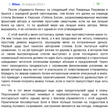
[
34
]
iRbos
,
18 апреля 2010 г.
После «Адаманта Хенны» за следующий опус Товарища Перумова я
брался с изрядной долей скептицизма, тем более что далее на очереди
стояла Великая и Ужасная «Гибель Богов», разрекламированная многими
фанатами автора и прочими простыми смертными, если ни как лучшая
Книга на свете, то по крайней мере как лучшая книга автора. Мягко
выражаясь, я не согласен ни с одним из этих утверждений.
С этой книгой у меня состоялась прямо таки противостояние какое-то.
Уж чем только она меня не била, а я все продолжал ее читать, повинуясь
простому демону жадности, грызущему меня за потраченные деньги.
Первый удар был нанесен авторским стилем. Если пытаться найти
сравнение, то на ум приходит резчик по дереву и дровосек, в котором Ник
со своим высокопарным слогом выступает в роли последнего (хотя
нормальный писатель должен по идее быть сродни первому) и старательно
закидывает читателя поленьями корявых абзацев и предложений. Через
текст приходилось продираться с огромными физическими усилиями, во
время которых мысль нет-нет и ускользала от повествования отправляясь
блуждать по мирам намного более интересным нежели описанный в книге,
что приводит к неизбежному перечитыванию. Разумеется удовольствие от
такого чтения получить можно только, если в тексте присутствует еще хоть
что-то.
Но и тут меня поджидал еще один предательский удар в спину.
Персонажей настолько неживых и нереалистичных надо еще очень
постараться найти, однако автор с блеском справляется с этой задачей.
Практически бессмертные Боги и Маги больше похожи на подростков в
период полового созревания, настроения меняются как погода, поведение