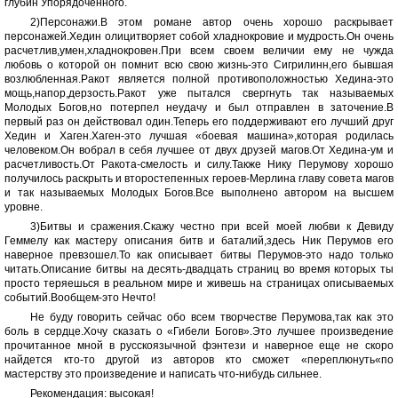
глубин Упорядоченного.
2)Персонажи.В этом романе автор очень хорошо раскрывает
персонажей.Хедин олицитворяет собой хладнокровие и мудрость.Он очень
расчетлив,умен,хладнокровен.При всем своем величии ему не чужда
любовь о которой он помнит всю свою жизнь-это Сигрилинн,его бывшая
возлюбленная.Ракот является полной противоположностью Хедина-это
мощь,напор,дерзость.Ракот уже пытался свергнуть так называемых
Молодых Богов,но потерпел неудачу и был отправлен в заточение.В
первый раз он действовал один.Теперь его поддерживают его лучший друг
Хедин и Хаген.Хаген-это лучшая «боевая машина»,которая родилась
человеком.Он вобрал в себя лучшее от двух друзей магов.От Хедина-ум и
расчетливость.От Ракота-смелость и силу.Также Нику Перумову хорошо
получилось раскрыть и второстепенных героев-Мерлина главу совета магов
и так называемых Молодых Богов.Все выполнено автором на высшем
уровне.
3)Битвы и сражения.Скажу честно при всей моей любви к Девиду
Геммелу как мастеру описания битв и баталий,здесь Ник Перумов его
наверное превзошел.То как описывает битвы Перумов-это надо только
читать.Описание битвы на десять-двадцать страниц во время которых ты
просто теряешься в реальном мире и живешь на страницах описываемых
событий.Вообщем-это Нечто!
Не буду говорить сейчас обо всем творчестве Перумова,так как это
боль в сердце.Хочу сказать о «Гибели Богов».Это лучшее произведение
прочитанное мной в русскоязычной фэнтези и наверное еще не скоро
найдется кто-то другой из авторов кто сможет «переплюнуть«по
мастерству это произведение и написать что-нибудь сильнее.
Рекомендация: высокая!