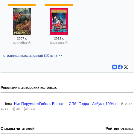
2007 г.
2012 г.
(английский)
(болгарский)
страница всех изданий (10 шт.) >>
Рецензии в авторских колонках
— imra:
Ник Перумов «Гибель Богов». -- СПб.: Терра - Азбука, 1994 г.
2017-
11-13
38
(21)
Отзывы читателей
Рейтинг отзыва