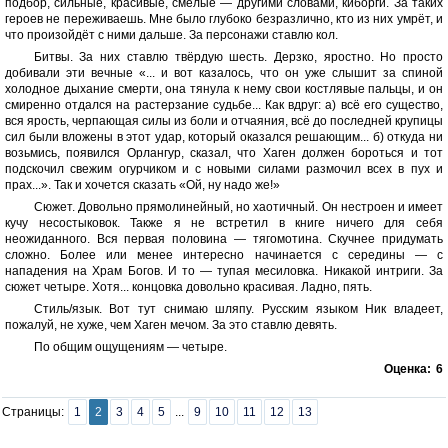
подбор, сильные, красивые, смелые — другими словами, киборги. За таких
героев не переживаешь. Мне было глубоко безразлично, кто из них умрёт, и
что произойдёт с ними дальше. За персонажи ставлю кол.
Битвы. За них ставлю твёрдую шесть. Дерзко, яростно. Но просто
добивали эти вечные «... и вот казалось, что он уже слышит за спиной
холодное дыхание смерти, она тянула к нему свои костлявые пальцы, и он
смиренно отдался на растерзание судьбе... Как вдруг: а) всё его существо,
вся ярость, черпающая силы из боли и отчаяния, всё до последней крупицы
сил были вложены в этот удар, который оказался решающим... б) откуда ни
возьмись, появился Орлангур, сказал, что Хаген должен бороться и тот
подскочил свежим огурчиком и с новыми силами размочил всех в пух и
прах...». Так и хочется сказать «Ой, ну надо же!»
Сюжет. Довольно прямолинейный, но хаотичный. Он нестроен и имеет
кучу несостыковок. Также я не встретил в книге ничего для себя
неожиданного. Вся первая половина — тягомотина. Скучнее придумать
сложно. Более или менее интересно начинается с середины — с
нападения на Храм Богов. И то — тупая месиловка. Никакой интриги. За
сюжет четыре. Хотя... концовка довольно красивая. Ладно, пять.
Стиль/язык. Вот тут снимаю шляпу. Русским языком Ник владеет,
пожалуй, не хуже, чем Хаген мечом. За это ставлю девять.
По общим ощущениям — четыре.
Оценка:
6
Страницы:
1
2
3
4
5
...
9
10
11
12
13