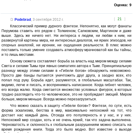
Оценка:
9
[
21
]
Podebrad
,
3 сентября 2012 г.
Классический пример дурного фэнтези. Непонятно, как могут фанаты
Перумова ставить его рядом с Толкиеном, Сапковским, Мартином и даже
выше. Здесь же ничего нет. Ни интереса к людям, ни любви к ним, ни
развернутой картины мира, ни интересных диалогов, ни ярких эпизодов, ни
спорных аналогий, ни иронии, ни ощущения реальности. В плюс можно
поставить только умение создавать атмосферу мрачноватой как бы тайны,
и то лишь местами.
Основу сюжета составляет борьба за власть над миром между силами
Света и силами Тьмы при явных симпатиях автора к Тьме. Принципиальную
разницу между этими силами в «Гибели богов» обнаружить невозможно.
Просто две банды пытаются уничтожить друг друга, а заодно всех, кто
попал под руку. Борьба идет, разумеется, в глобальных масштабах. Так,
видимо, легче и писать, и воспринимать написанное. Когда гибнет человек,
его всегда жалко. Когда сметается множество условных фигурок, в которых
трудно разглядеть что-то человеческое, это не пробуждает эмоций. Миром
больше, миром меньше. Всегда можно перезагрузиться.
Что можно сказать в защиту «Гибели богов»? Фэнтези, по сути, есть
форма эскапизма, бегства в мир, максимально непохожий на тот, что
достает нас каждый день. Отсюда его популярность и у нас, и у них.
Непохожий мир создан, хоть и не очень яркий, так что задача выполнена.
Черноватость и склонность к глобальным разрушениям можно списать на
время рождения книги. Тогда это было модно. Вот известие о выходе