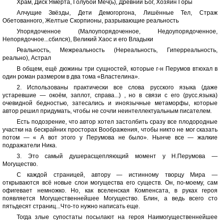
Храм, Диск Ямерта, Голубой Меч(ь), Древний Бог, Хозяин Горы
Алчущие Звёзды, Дети Демогоргона, Лишённые Тел, Страж
Обетованного, Желтые Скорпионы, разрывающие реальность
Упорядоченное (Малоупорядоченное, Недоупорядоченное,
Непорядочное...сбился), Великий Хаос и его Владыки
Реальность, Межреальность (Нереальность, Гиперреальность,
реально), Астрал
В общем, ещё дюжины три сущностей, которые г-н Перумов втюхал в
один роман размером в два тома «Властелина».
2. Использованы практически все слова русского языка (даже
устаревшие — окоём, заплот, справа...) , но в связи с его (русс.языка)
очевидной бедностью, затесались и иноязычные метаморфы, которые
автор решил придумать, чтобы не сочли неинтеллектуальным писателем.
Есть подозрение, что автор хотел застолбить сразу все плодородные
участки на бескрайних просторах Воображения, чтобы никто не мог сказать
потом — « А вот этого у Перумова не было». Нынче все — жалкие
подражатели Ника.
3. Это самый душерасщепляющий момент у Н.Перумова —
Могущество.
С каждой страницей, автору — истинному творцу Мира —
открываются всё новые слои могущества его существ. Он, по-моему, сам
офигевает немножко. Но, как вселенская Компенсата, в руках героя
появляется Могущественнейшее Могущество. Блин, а ведь всего сто
пятьдесят страниц...Что-то нужно написать еще.
Тогда злые супостаты посылают на героя Наимогущественнейшее