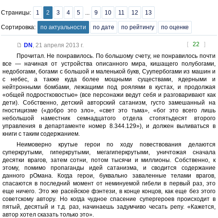
Страницы:
1
2
3
4
5
...
9
10
11
12
13
Сортировка:
по актуальности
по дате
по рейтингу
по оценке
[
22
]
DN
,
21 апреля 2013 г.
Прочитал. Не понравилось. По большому счету, не понравилось почти
все — начиная от устройства описанного мира, кишащего полубогами,
недобогами, богами с большой и маленькой букв, Суупербогами из машин и
с небес, а также куда более мощными существами, ядерными и
нейтронными бомбами, лежащими под роялями в кустах, и продолжая
«общей подростковостью» (все персонажи ведут себя и разговаривают как
дети). Собственно, детский авторский сатанизм, густо замешанный на
гностицизме («добро это зло», «свет это тьма», «бог это всего лишь
небольшой наместник семнадцатого отдела стопятьдесят второго
управления в департаменте номер 8.344.129»), и должен выливаться в
книги с таким содержанием.
Неимоверно крутые герои по ходу повествования делаются
суперкрутыми, гиперкрутыми, мегагиперкрутыми, уничтожая сначала
десятки врагов, затем сотни, потом тысячи и миллионы. Собственно, к
этому, помимо пропаганды идей сатанизма, и сводится содержание
данного рОмана. Когда герои, буквально заваленные телами врагов,
спасаются в последний момент от неминуемой гибели в первый раз, это
еще ничего. Это же расейское фэнтези, в конце концов, как еще без этого
советскому автору. Но когда чудное спасение супергероев происходит в
пятый, десятый и т.д. раз, начинаешь задумчиво чесать репу. «Кажется,
автор хотел сказать только это».