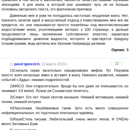
сражения в том числе и магические, являются зачастую самыми скучными
эпизодами. А для книги, в которой они занимают чуть ли не больше
половины авторского текста, это фактически приговор.
Давненько мне в руки не попадалась настолько неудачная книга. Нет,
признать зачатки идей и масштабный подход к повествованию мне все же
придется, но они оказываются просто погребены под многочисленными
недостатками книги, усыпляющими интерес к 100 странице, а дальше
продолжается лишь проявление собственного упертого характера
подбадриваемого демоном жадности, которого я чувствуется придушу
голыми руками, ведь куплены все Хроники Хьёрварда целиком.
Оценка:
3
[
22
]
pavel igorevich
,
13 марта 2010 г.
1)Сначала скажу касательно скандинавских мифов. Тут Перумов
просто взял несколько имен и вставил в книгу. Никокого развития, никаких
событий «Эдды», никаких подробностей.
2)МЯСО. Оно отвратительно. Вроде бы оно даже не описывается, но
занимает 2/3 книги). Лучше уж Сальваторе почитать...
3)Сюжет. Его нет. Наши против ненаших. Никакой мотивации, никакой
логики, никакой интриги.
4)Персонажи. Неубиваемые танки. Зато есть много совершенно
нефункциональных, но тщательно описанных чудовищ.
5)Язык/Стиль письма. Любительский, очень много ляпов. И ОЧЕНЬ
много Заглавных Букв.