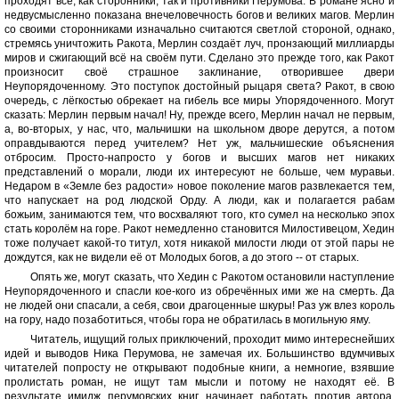
проходят все, как сторонники, так и противники Перумова. В романе ясно и
недвусмысленно показана внечеловечность богов и великих магов. Мерлин
со своими сторонниками изначально считаются светлой стороной, однако,
стремясь уничтожить Ракота, Мерлин создаёт луч, пронзающий миллиарды
миров и сжигающий всё на своём пути. Сделано это прежде того, как Ракот
произносит своё страшное заклинание, отворившее двери
Неупорядоченному. Это поступок достойный рыцаря света? Ракот, в свою
очередь, с лёгкостью обрекает на гибель все миры Упорядоченного. Могут
сказать: Мерлин первым начал! Ну, прежде всего, Мерлин начал не первым,
а, во-вторых, у нас, что, мальчишки на школьном дворе дерутся, а потом
оправдываются перед учителем? Нет уж, мальчишеские объяснения
отбросим. Просто-напросто у богов и высших магов нет никаких
представлений о морали, люди их интересуют не больше, чем муравьи.
Недаром в «Земле без радости» новое поколение магов развлекается тем,
что напускает на род людской Орду. А люди, как и полагается рабам
божьим, занимаются тем, что восхваляют того, кто сумел на несколько эпох
стать королём на горе. Ракот немедленно становится Милостивецом, Хедин
тоже получает какой-то титул, хотя никакой милости люди от этой пары не
дождутся, как не видели её от Молодых богов, а до этого -- от старых.
Опять же, могут сказать, что Хедин с Ракотом остановили наступление
Неупорядоченного и спасли кое-кого из обречённых ими же на смерть. Да
не людей они спасали, а себя, свои драгоценные шкуры! Раз уж влез король
на гору, надо позаботиться, чтобы гора не обратилась в могильную яму.
Читатель, ищущий голых приключений, проходит мимо интереснейших
идей и выводов Ника Перумова, не замечая их. Большинство вдумчивых
читателей попросту не открывают подобные книги, а немногие, взявшие
пролистать роман, не ищут там мысли и потому не находят её. В
результате имидж перумовских книг начинает работать против автора.