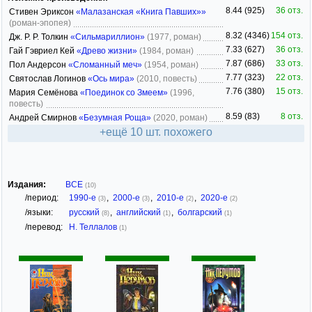
8.44 (925)
36 отз.
Стивен Эриксон
«Малазанская «Книга Павших»»
(роман-эпопея)
8.32 (4346)
154 отз.
Дж. Р. Р. Толкин
«Сильмариллион»
(1977, роман)
7.33 (627)
36 отз.
Гай Гэвриел Кей
«Древо жизни»
(1984, роман)
7.87 (686)
33 отз.
Пол Андерсон
«Сломанный меч»
(1954, роман)
7.77 (323)
22 отз.
Святослав Логинов
«Ось мира»
(2010, повесть)
7.76 (380)
15 отз.
Мария Семёнова
«Поединок со Змеем»
(1996,
повесть)
8.59 (83)
8 отз.
Андрей Смирнов
«Безумная Роща»
(2020, роман)
+ещё 10 шт. похожего
Издания:
ВСЕ
(10)
/период:
1990-е
,
2000-е
,
2010-е
,
2020-е
(3)
(3)
(2)
(2)
/языки:
русский
,
английский
,
болгарский
(8)
(1)
(1)
/перевод:
Н. Теллалов
(1)