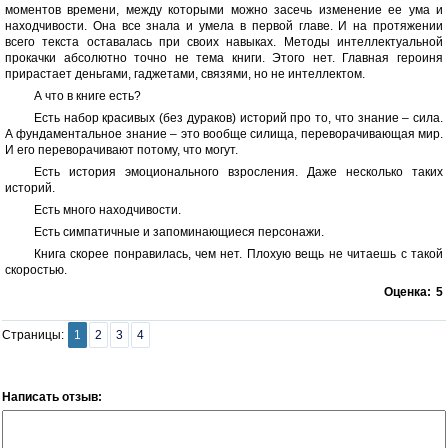
моментов времени, между которыми можно засечь изменение ее ума и
находчивости. Она все знала и умела в первой главе. И на протяжении
всего текста оставалась при своих навыках. Методы интеллектуальной
прокачки абсолютно точно не тема книги. Этого нет. Главная героиня
прирастает деньгами, гаджетами, связями, но не интеллектом.
А что в книге есть?
Есть набор красивых (без дураков) историй про то, что знание – сила.
А фундаментальное знание – это вообще силища, переворачивающая мир.
И его переворачивают потому, что могут.
Есть история эмоционального взросления. Даже несколько таких
историй.
Есть много находчивости.
Есть симпатичные и запоминающиеся персонажи.
Книга скорее понравилась, чем нет. Плохую вещь не читаешь с такой
скоростью.
Оценка:
5
Страницы:
1
2
3
4
Написать отзыв: