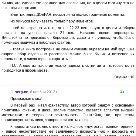
линию, что сделал его сложнее для осознания, но в целом картину это не
слишком испортило.
В-пятых, книга ДОБРАЯ, несмотря на подчас трагичные моменты.
Из минусов могу назвать только пару моментов:
- всё же странно читать, что в 22-23 веке наука в целом и общем
осталась на уровне начала 21 века. Никакого нового переворота
Эйнштейна не произошло. Впрочем это даже и к лучшему, чтобы было
поменьше выдумки и побольше фактов.
- третья книга построена не самым лучшим образом на мой вкус. Она
скорее набор отдельных рассказов. Можно было бы их и потеснее их
переплести, а число героев сократить.
П.С. А ещё из трилогии можно нарезать сотни цитат, которые могут
пригодится в любом месте.
Оценка:
10
[
22
]
serg-nn
,
6 ноября 2012 г.
Прекрасная книга!
В первый раз читал фантастику, автор которой знаком с основными
понятиями физики, и даже, вполне грамотно, касается аспектов высшей
математики и теории относительности Энштейна, но, при этом,
написанную очень живо, задорно и захватывающе.
К недостаткам можно отнести излишнюю «крутость» главной героини,
и явное несоответствие ее заявленного возраста (как и возраста ее