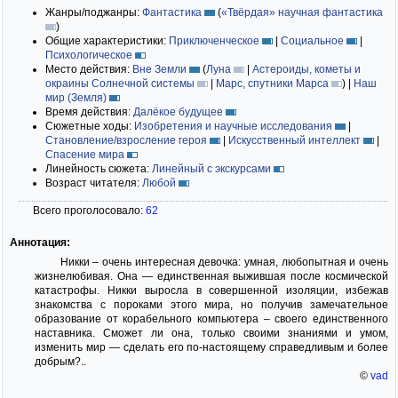
Жанры/поджанры:
Фантастика
(
«Твёрдая» научная фантастика
)
Общие характеристики:
Приключенческое
|
Социальное
|
Психологическое
Место действия:
Вне Земли
(
Луна
|
Астероиды, кометы и
окраины Солнечной системы
|
Марс, спутники Марса
)
|
Наш
мир (Земля)
Время действия:
Далёкое будущее
Сюжетные ходы:
Изобретения и научные исследования
|
Становление/взросление героя
|
Искусственный интеллект
|
Спасение мира
Линейность сюжета:
Линейный с экскурсами
Возраст читателя:
Любой
Всего проголосовало:
62
Аннотация:
Никки – очень интересная девочка: умная, любопытная и очень
жизнелюбивая. Она — единственная выжившая после космической
катастрофы. Никки выросла в совершенной изоляции, избежав
знакомства с пороками этого мира, но получив замечательное
образование от корабельного компьютера – своего единственного
наставника. Сможет ли она, только своими знаниями и умом,
изменить мир — сделать его по-настоящему справедливым и более
добрым?..
©
vad