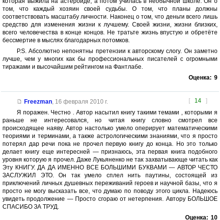
которая выжила на астероиде, а потом училась в необычной школе. Он о
том, что каждый хозяин своей судьбы. О том, что планы должны
соответствовать масштабу личности. Наконец о том, что деньги всего лишь
средство для изменения жизни к лучшему. Своей жизни, жизни близких,
всего человечества в конце концов. Не тратьте жизнь впустую и обретёте
бессмертие в мыслях благодарных потомков.
P.S. Абсолютно непонятны претензии к авторскому слогу. Он заметно
лучше, чем у многих как бы профессиональных писателей с огромными
тиражами и высочайшим рейтингом на Фантлабе.
Оценка:
9
[
14
]
Freezman
,
16 февраля 2010 г.
Я поражен. Честно . Автор насытил книгу такими темами , которыми я
раньше не интересовался, но читая книгу словно смотрел все
происходящее наяву. Автор настолько умело оперирует математическими
теориями и терминами, а также астрологическими знаниями, что я просто
потерял дар речи пока не прочел первую книгу до конца. Но это только
делает книгу еще интересней — признаюсь, эта первая книга подобного
уровня которую я прочел. Даже Лукьяненко не так захватывающе читать как
Эту КНИГУ. ДА ДА ИМЕННО ВСЕ БОЛЬШИМИ БУКВАМИ — АВТОР ЧЕСТО
ЗАСЛУЖИЛ ЭТО. Он так умело сплел нить паутины, состоящей из
приключений личных душевных переживаний героев и научной базы, что я
просто не могу высказать все, что думаю по поводу этого цикла. Надеюсь
увидеть продолжение — Просто сгораю от нетерпения. Автору БОЛЬШОЕ
СПАСИБО ЗА ТРУД.
Оценка:
10