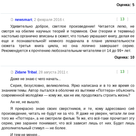
Оценка:
5
[
13
]
newsmart
,
2 февраля 2016 г.
Удивительно доброе, светлое произведение! Читается легко, не
смотря на обилие научных теорий и терминов. Они (теории и термины)
настолько органично вписаны в сюжет, что только украшают книгу, делая ее
еще и познавательной! немного подкачала в плане увлекательности
сюжета третья книга цикла, но она логично завершает серию.
Рекомендуется к прочтению любознательным читателям от 14 до 99+ лет.
Оценка:
10
[
13
]
Zidane Tribal
,
28 августа 2011 г.
Даже не знаю с чего начать...
Серия, безусловно, великолепна. Ярко написана и в то же время со
знанием темы. Автор пытался в оболочке из вытяжки «Поттера» объяснить
современной молодёжи — кому же, как не им, продолжать строить жизнь?
Ан не, не вышло.
Я прекрасно знаю своих сверстников, и те, кому адресовано сиё
произведение, читать не будут ни за что. Я даже не уверен, читали ли они
того же «Поттера», а не смотрели фильм. Те же, кто всё-таки прочитает эту
серию, уже заранее понимают, что всё зависит лишь от них. Будет лишь
дополнительный стимул — не более.
И тем не менее...