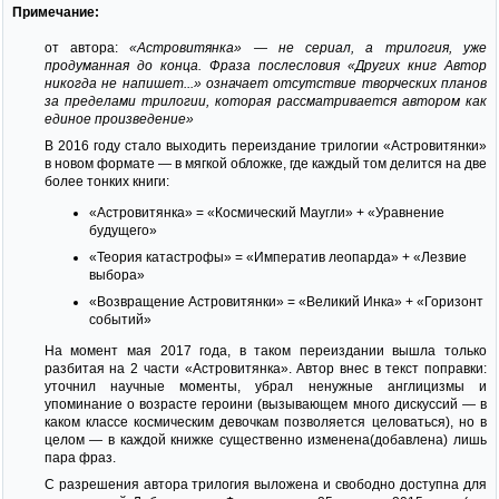
Примечание:
от автора:
«Астровитянка» — не сериал, а трилогия, уже
продуманная до конца. Фраза послесловия «Других книг Автор
никогда не напишет...» означает отсутствие творческих планов
за пределами трилогии, которая рассматривается автором как
единое произведение»
В 2016 году стало выходить переиздание трилогии «Астровитянки»
в новом формате — в мягкой обложке, где каждый том делится на две
более тонких книги:
«Астровитянка» = «Космический Маугли» + «Уравнение
будущего»
«Теория катастрофы» = «Императив леопарда» + «Лезвие
выбора»
«Возвращение Астровитянки» = «Великий Инка» + «Горизонт
событий»
На момент мая 2017 года, в таком переиздании вышла только
разбитая на 2 части «Астровитянка». Автор внес в текст поправки:
уточнил научные моменты, убрал ненужные англицизмы и
упоминание о возрасте героини (вызывающем много дискуссий — в
каком классе космическим девочкам позволяется целоваться), но в
целом — в каждой книжке существенно изменена(добавлена) лишь
пара фраз.
С разрешения автора трилогия выложена и свободно доступна для