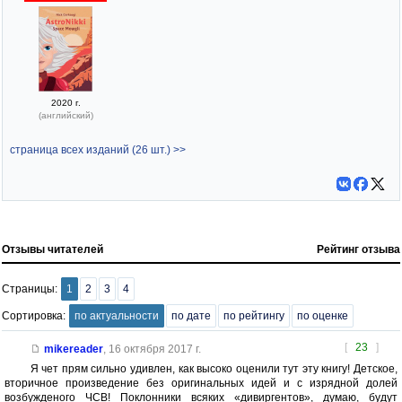
2020 г.
(английский)
страница всех изданий (26 шт.) >>
Отзывы читателей
Рейтинг отзыва
Страницы:
1
2
3
4
Сортировка:
по актуальности
по дате
по рейтингу
по оценке
[
23
]
mikereader
,
16 октября 2017 г.
Я чет прям сильно удивлен, как высоко оценили тут эту книгу! Детское,
вторичное произведение без оригинальных идей и с изрядной долей
возбужденого ЧСВ! Поклонники всяких «дивиргентов», думаю, будут