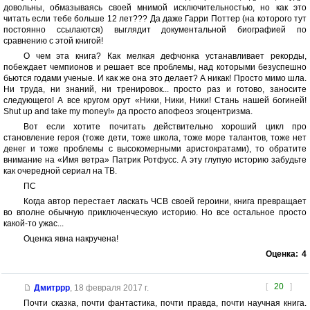
довольны, обмазываясь своей мнимой исключительностью, но как это
читать если тебе больше 12 лет??? Да даже Гарри Поттер (на которого тут
постоянно ссылаются) выглядит документальной биографией по
сравнению с этой книгой!
О чем эта книга? Как мелкая дефчонка устанавливает рекорды,
побеждает чемпионов и решает все проблемы, над которыми безуспешно
бьются годами ученые. И как же она это делает? А никак! Просто мимо шла.
Ни труда, ни знаний, ни тренировок... просто раз и готово, заносите
следующего! А все кругом орут «Ники, Ники, Ники! Стань нашей богиней!
Shut up and take my money!» да просто апофеоз эгоцентризма.
Вот если хотите почитать действительно хороший цикл про
становление героя (тоже дети, тоже школа, тоже море талантов, тоже нет
денег и тоже проблемы с высокомерными аристократами), то обратите
внимание на «Имя ветра» Патрик Ротфусс. А эту глупую историю забудьте
как очередной сериал на ТВ.
ПС
Когда автор перестает ласкать ЧСВ своей героини, книга превращает
во вполне обычную приключенческую историю. Но все остальное просто
какой-то ужас...
Оценка явна накручена!
Оценка:
4
[
20
]
Дмитррр
,
18 февраля 2017 г.
Почти сказка, почти фантастика, почти правда, почти научная книга.