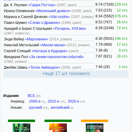
8.74 (7326)
229 отз.
Дж. К. Роулинг
«Гарри Поттер»
(1997, цикл)
7.63 (215)
12 отз.
Ирина Оловянная
«Маленький дьявол»
(2008, цикл)
8.34 (5562)
376 отз.
Марина и Сергей Дяченко
«Vita nostra»
(2007, роман)
8.52 (767)
26 отз.
Павел Шумил
«Слово о Драконе»
(1998, цикл)
8.39 (3248)
72 отз.
Аркадий и Борис Стругацкие
«Полдень, XXII век»
(1967, повесть)
8.30 (5041)
196 отз.
Энди Вейер
«Марсианин»
(2014, роман)
7.79 (969)
17 отз.
Николай Метельский
«Меняя маски»
(2013, роман)
7.38 (8)
0 отз.
Сергей Спящий
«Наташа и будущее»
(цикл)
7.87 (621)
16 отз.
Фредерик Пол
«За синим горизонтом событий»
(1980, роман)
7.46 (26)
1 отз.
Джеймс Шмиц
«Телзи Амбердон»
(2000, цикл)
+ещё 17 шт. похожего
Издания:
ВСЕ
(26)
/период:
2000-е
,
2010-е
,
2020-е
(2)
(14)
(10)
/языки:
русский
,
английский
(24)
(2)