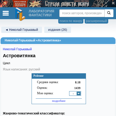
ЛАБОРАТОРИЯ
ФАНТАСТИКИ
поиск по жанру
расширенный
◄ Николай Горькавый
издания (26)
Николай Горькавый «Астровитянка»
Николай Горькавый
Астровитянка
Цикл
Язык написания: русский
Рейтинг
Средняя оценка:
8.18
Оценок:
1439
Моя оценка:
-
подробнее
Жанрово-тематический классификатор: