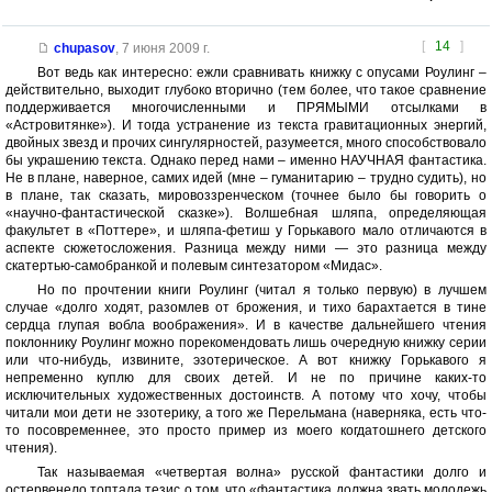
[
14
]
chupasov
,
7 июня 2009 г.
Вот ведь как интересно: ежли сравнивать книжку с опусами Роулинг –
действительно, выходит глубоко вторично (тем более, что такое сравнение
поддерживается многочисленными и ПРЯМЫМИ отсылками в
«Астровитянке»). И тогда устранение из текста гравитационных энергий,
двойных звезд и прочих сингулярностей, разумеется, много способствовало
бы украшению текста. Однако перед нами – именно НАУЧНАЯ фантастика.
Не в плане, наверное, самих идей (мне – гуманитарию – трудно судить), но
в плане, так сказать, мировоззренческом (точнее было бы говорить о
«научно-фантастической сказке»). Волшебная шляпа, определяющая
факультет в «Поттере», и шляпа-фетиш у Горькавого мало отличаются в
аспекте сюжетосложения. Разница между ними — это разница между
скатертью-самобранкой и полевым синтезатором «Мидас».
Но по прочтении книги Роулинг (читал я только первую) в лучшем
случае «долго ходят, разомлев от брожения, и тихо барахтается в тине
сердца глупая вобла воображения». И в качестве дальнейшего чтения
поклоннику Роулинг можно порекомендовать лишь очередную книжку серии
или что-нибудь, извините, эзотерическое. А вот книжку Горькавого я
непременно куплю для своих детей. И не по причине каких-то
исключительных художественных достоинств. А потому что хочу, чтобы
читали мои дети не эзотерику, а того же Перельмана (наверняка, есть что-
то посовременнее, это просто пример из моего когдатошнего детского
чтения).
Так называемая «четвертая волна» русской фантастики долго и
остервенело топтала тезис о том, что «фантастика должна звать молодежь