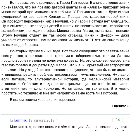
Во-первых, это одержимость Гарри Поттером. Булычёв в конце жизни
признавался, что на премию детской фантастики «Алиса» приходит очень
много историй про мальчика волшебника. У Горькавого там на Луне строят
суперлицей по сценариям Хогвартса. Правда, это касается первой книги.
Он проводит персонажей как и Роулинг, но у Гарри Поттера нет будущего...
Ну, в смысле, он не заводит детей в книгах, не воспитывает их, не работает
волшебником, не ходит в офис Министерства Магии, выпытывая пенсию.
Этому Роулинг отдаёт не так много страниц. Никки и Джерри — даже
умирают от старости, нам показывают их жизнь от 11 лет до самого конца
во всех подробностях.
Во-вторых, приквел 2021 года. Вот такое ощущение: это развязывание
всех узелков, возникших после трилогии от общения с читателями. Да, там
прошло 250 лет и люди не долетели до звёзд. Ну, это сложнее, чем сесть на
газовую горелку и добраться до Марса. Это и я, и Горькавый как астрофизик
понимает. Но у людей, похоже, возникло ощущение, что так быть не должно
и пришлось решить проблему посредством... мультивселенной. Ну ладно,
если потише, то альтернативной истории, где Челябинский метеорит
становится Озёрским и подвешивает цивилизацию на век. Но окончание
этой книги уже — конспирология. Но он автор, он так видит. Это можно
простить, но технически мне вот неприятно такие костыли в истории.
В целом, книжки хорошие, интересные.
Оценка:
8
[
14
]
lammik
,
18 августа 2017 г.
Мне кажется, не все поняли о чём этот цикл. А он совсем не о девочке,