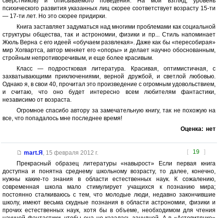
сверстников) и описываемого поведения. На мой взгляд, уровень
психического развития указанных лиц скорее соответствует возрасту 15-ти
— 17-ти лет. Но это скорее придирки.
Книга заставляет задуматься над многими проблемами как социальной
структуры общества, так и астрономии, физики и пр... Стиль напоминает
Жюль Верна с его идеей «обучаем развлекая». Даже как бы «пересобирая»
мир Хогвартса, автор меняет его «опоры» и делает научно обоснованным,
стройным непротиворечивым, и еще более красивым.
Класс — подростковая литература. Красивая, оптимистичная, с
захватывающими приключениями, верной дружбой, и светлой любовью.
Однако я, в свои 40, прочитал это произведение с огромным удовольствием,
и считаю, что оно будет интересно всем любителям фантастики,
независимо от возраста.
Огромное спасибо автору за замечательную книгу, так не похожую на
все, что попадалось мне последнее время!
Оценка:
нет
[
19
]
mart.Я
,
15 февраля 2012 г.
Прекрасный образец литературы «навырост» Если первая книга
доступна и понятна среднему школьному возрасту, то далее, конечно,
нужны какие-то знания в области естественных наук. К сожалению,
современная школа мало стимулирует учащихся к познанию мира;
постоянно сталкиваюсь с тем, что молодые люди, недавно закончившие
школу, имеют весьма скудные познания в области астрономии, физики и
прочих естественных наук, хотя бы в объеме, необходимом для чтения