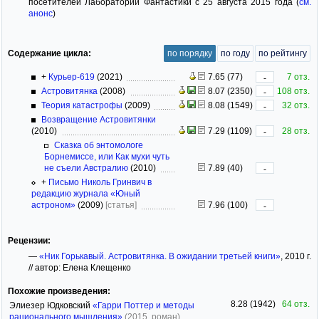
посетителей Лаборатории Фантастики с 25 августа 2015 года (
см.
анонс
)
Содержание цикла:
по порядку
по году
по рейтингу
+
Курьер-619
(2021)
7.65 (77)
7 отз.
-
Астровитянка
(2008)
8.07 (2350)
108 отз.
-
Теория катастрофы
(2009)
8.08 (1549)
32 отз.
-
Возвращение Астровитянки
(2010)
7.29 (1109)
28 отз.
-
Сказка об энтомологе
Борнемиссе, или Как мухи чуть
не съели Австралию
(2010)
7.89 (40)
-
+
Письмо Николь Гринвич в
редакцию журнала «Юный
астроном»
(2009)
[статья]
7.96 (100)
-
Рецензии:
—
«Ник Горькавый. Астровитянка. В ожидании третьей книги»
, 2010 г.
// автор: Елена Клещенко
Похожие произведения:
8.28 (1942)
64 отз.
Элиезер Юдковский
«Гарри Поттер и методы
рационального мышления»
(2015, роман)