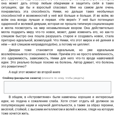
она может дать отпор любым обидчикам и защитить себя в таких
ситуациях, где бы и взрослый спасовал. Мне на самом деле очень
понравилась эта способность Никки, но дальше таких необычных
способностей и возможностей у неё всё больше и больше. И во всём, во
всём она всегда лучшая и первая. «Не верю!» У неё был потенциал
одаренной и волевой девушки, которая не прошла типичную социализацию
и могла посмотреть на мир незамыленным взором. Она действительно
могла подарить миру что-то новое, может, даже изменить его, но как-то
слишком быстро она пошла разрушать старое и создавать новое, стала
приторно идеальной, всемогущей. Что Никки, что этот мирок и её деяния в
нём — всё слишком неправдоподобно, а потому не цепляет.
Джерри тоже становится идеальным, но уже идеальным
возлюбленным по отношению к Никки. Причём это не просто влюбленность,
это одержимость, зависимость, Никки для него что-то вроде навязчивой
идеи. Это реально больше похоже на болезнь. Автор думает, что болезнь
это романтично?
А ещё этот момент во второй книге
Спойлер (раскрытие сюжета)
(кликните по нему, чтобы увидеть)
когда главные герои переспали. Незащищенный секс в 15 лет это
круто, ага.
В общем, в «Астровитянке» были намечены хорошие и интересные
идеи, но подача к сожалению слаба. Хотя стоит отдать ей должное за
популяризацию науки и научной деятельности, а также за образ героини,
весёлой, стойкой, с высоким интеллектом и волей к жизни, глядя на которую
тоже хочется жить.