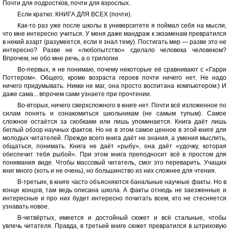
Почти для подростков, почти для взрослых.
Если кратко: КНИГА ДЛЯ ВСЕХ (почти).
Как-то раз уже после школы в университете я поймал себя на мысли,
что мне интересно учиться. У меня даже мандраж к экзаменам превратился
в некий азарт (разумеется, если я знал тему). Постигать мир — разве это не
интересно? Разве не «любопытство» сделало человека человеком?
Впрочем, не обо мне речь, а о трилогии.
Во-первых, я не понимаю, почему некоторые её сравнивают с «Гарри
Поттером». Общего, кроме возраста героев почти ничего нет. Не надо
ничего придумывать. Никки не маг, она просто воспитана компьютером:) И
даже сама... впрочем сами узнаете при прочтении.
Во-вторых, ничего сверхсложного в книге нет. Почти всё изложенное по
силам понять и ознакомиться школьникам (не самым тупым). Самое
сложное остаётся за скобками или лишь упоминается. Книга даёт лишь
беглый обзор научных фактов. Но не в этом самое ценное в этой книге для
молодых читателей. Прежде всего книга даёт не знания, а умения мыслить,
общаться, понимать. Книга не даёт «рыбу», она даёт «удочку, которая
обеспечит тебя рыбой». При этом книга преподносит всё в простом для
понимания виде. Чтобы массовый читатель, смог это переварить. Учащих
книг много (хоть и не очень), но большинство из них сложнее для чтения.
В-третьих, в книге часто объясняются банальные научные факты. Но в
конце концов, там ведь описана школа. А факты отнюдь не заезженные и
интересные и про них будет интересно почитать всем, кто не стесняется
узнавать новое.
В-четвёртых, имеется и достойный сюжет и всё стальные, чтобы
увлечь читателя. Правда, в третьей книге сюжет превратился в штриховую