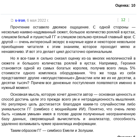
Оценка:
10
[
12
]
s-iron
,
6 мая 2022 г.
Прочтение оставило двоякое ощущение. С одной стороны —
несколько наивно-надуманный сюжет, большое количество роялей в кустах,
слишком белый и пушистый ГГ и слишком скользко-грязный главный враг. С
другой — очень интересный экскурс в научные идеи и некоторое невольное
приобщение читателя к этим знаниям, которое проходит мягко и
ненавязчиво. И вот это делает цикл достаточно оригинальным.
Но я все-таки я сильно снизил оценку из-за многих нелогичностей в
сюжете и большого количества роялей в кустах. Например, Героиня
становится одной из самых богатых королев, получив всего лишь 5%
стоимости одного комплекса оборудования. Что же тогда из себя
представляют другие «могущественные» Династии или же их не десятки, а
десятки тысяч? Причем все денежные поступления появляются именно в
нужный момент.
Основная мысль, которую хочет донести автор — основная ценность и
способ достичь цели это прежде всего ум и нетрадиционность мышления.
Но регулярно цель достигается благодаря каким-то случайностям либо
уникальности ГГ (симбиоз с мощнейшим ИИ). Понятно, что очень легко
быть «самым умным» имея в голове даром полученные неограниченную
базу данных, сверхмощный вычислитель и анализатор, способность
удаленно взламывать чужие хранилища информации.
Таким образом ГГ — симбиоз Емели и Золушки.