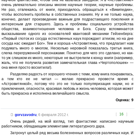
научной фантастики, чтобы она не казалась занудной. А в «Астовитянке»
очень увлекательно описаны многие научные теории, научные проблемы.
Не раз, отвлекаясь от книги, приходилось обращаться к «Википедии»,
чтобы восполнить пробелы в собственных знаниях. Ну и не только наука,
конечно, делает произведение важным для подрастающего поколения и
интересным для старшего. Здесь и проблемы социального устройства
общества, взаимоотношения человека и Бога. Сразу вспоминается
высказывание одного из основателей квантовой механики Гейзенберга:
«Первый глоток из сосуда естественных наук порождает атеизм, но на дне
сосуда нас ожидает Бог». Тем и хороша «Астровитянка, что предлагает нам
подумать много о многом, Несколько неровной показалась третья книга,
слегка перегруженной персонажами. Понятно для чего это сделано, но как-
то уж слишком их много, некоторые не выстрелили к концу книги (например,
жаль, что не получила развития замечательная глава «Чертополошек» —
она меня просто восхитила!).
Разделяю радость от хорошего чтения с теми, кому книга понравилась,
а тем кто ее не читал — желаю прекрасно провести время с
«Астровитянкой», потому что это не только популяризация науки, но и
приключения, опасности, красивая любовь и жизнь человека, которая может
быть прекрасна и исполнена величайшего смысла.
Оценка:
9
[
16
]
gorvzavodru
,
6 февраля 2012 г.
Очень редкий, на мой взгляд, тип фантастики: написано научным
работником, обладающим элементами литературного дара.
Затронут целый ряд весьма болезненных вопросов различных наук. И