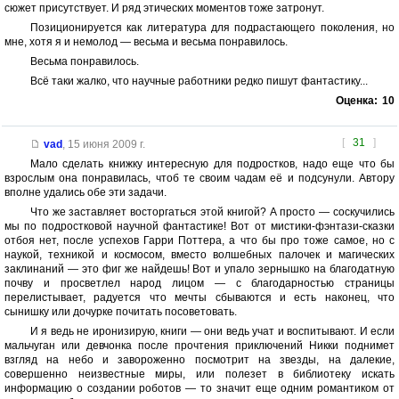
сюжет присутствует. И ряд этических моментов тоже затронут.
Позиционируется как литература для подрастающего поколения, но
мне, хотя я и немолод — весьма и весьма понравилось.
Весьма понравилось.
Всё таки жалко, что научные работники редко пишут фантастику...
Оценка:
10
[
31
]
vad
,
15 июня 2009 г.
Мало сделать книжку интересную для подростков, надо еще что бы
взрослым она понравилась, чтоб те своим чадам её и подсунули. Автору
вполне удались обе эти задачи.
Что же заставляет восторгаться этой книгой? А просто — соскучились
мы по подростковой научной фантастике! Вот от мистики-фэнтази-сказки
отбоя нет, после успехов Гарри Поттера, а что бы про тоже самое, но с
наукой, техникой и космосом, вместо волшебных палочек и магических
заклинаний — это фиг же найдешь! Вот и упало зернышко на благодатную
почву и просветлел народ лицом — с благодарностью страницы
перелистывает, радуется что мечты сбываются и есть наконец, что
сынишку или дочурке почитать посоветовать.
И я ведь не иронизирую, книги — они ведь учат и воспитывают. И если
мальчуган или девчонка после прочтения приключений Никки поднимет
взгляд на небо и завороженно посмотрит на звезды, на далекие,
совершенно неизвестные миры, или полезет в библиотеку искать
информацию о создании роботов — то значит еще одним романтиком от