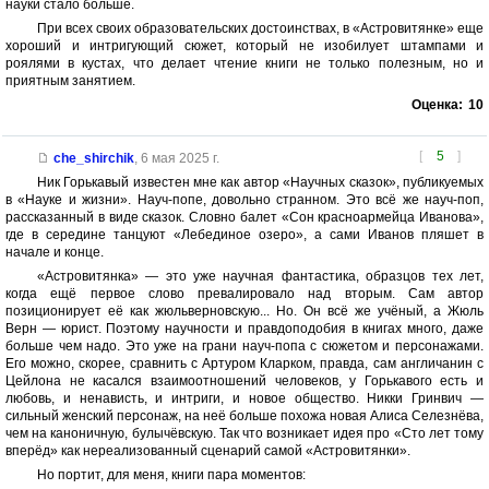
науки стало больше.
При всех своих образовательских достоинствах, в «Астровитянке» еще
хороший и интригующий сюжет, который не изобилует штампами и
роялями в кустах, что делает чтение книги не только полезным, но и
приятным занятием.
Оценка:
10
[
5
]
che_shirchik
,
6 мая 2025 г.
Ник Горькавый известен мне как автор «Научных сказок», публикуемых
в «Науке и жизни». Науч-попе, довольно странном. Это всё же науч-поп,
рассказанный в виде сказок. Словно балет «Сон красноармейца Иванова»,
где в середине танцуют «Лебединое озеро», а сами Иванов пляшет в
начале и конце.
«Астровитянка» — это уже научная фантастика, образцов тех лет,
когда ещё первое слово превалировало над вторым. Сам автор
позиционирует её как жюльверновскую... Но. Он всё же учёный, а Жюль
Верн — юрист. Поэтому научности и правдоподобия в книгах много, даже
больше чем надо. Это уже на грани науч-попа с сюжетом и персонажами.
Его можно, скорее, сравнить с Артуром Кларком, правда, сам англичанин с
Цейлона не касался взаимоотношений человеков, у Горькавого есть и
любовь, и ненависть, и интриги, и новое общество. Никки Гринвич —
сильный женский персонаж, на неё больше похожа новая Алиса Селезнёва,
чем на каноничную, булычёвскую. Так что возникает идея про «Сто лет тому
вперёд» как нереализованный сценарий самой «Астровитянки».
Но портит, для меня, книги пара моментов: