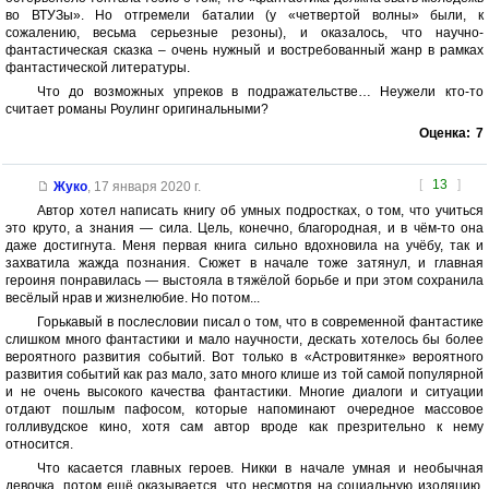
во ВТУЗы». Но отгремели баталии (у «четвертой волны» были, к
сожалению, весьма серьезные резоны), и оказалось, что научно-
фантастическая сказка – очень нужный и востребованный жанр в рамках
фантастической литературы.
Что до возможных упреков в подражательстве… Неужели кто-то
считает романы Роулинг оригинальными?
Оценка:
7
[
13
]
Жуко
,
17 января 2020 г.
Автор хотел написать книгу об умных подростках, о том, что учиться
это круто, а знания — сила. Цель, конечно, благородная, и в чём-то она
даже достигнута. Меня первая книга сильно вдохновила на учёбу, так и
захватила жажда познания. Сюжет в начале тоже затянул, и главная
героиня понравилась — выстояла в тяжёлой борьбе и при этом сохранила
весёлый нрав и жизнелюбие. Но потом...
Горькавый в послесловии писал о том, что в современной фантастике
слишком много фантастики и мало научности, дескать хотелось бы более
вероятного развития событий. Вот только в «Астровитянке» вероятного
развития событий как раз мало, зато много клише из той самой популярной
и не очень высокого качества фантастики. Многие диалоги и ситуации
отдают пошлым пафосом, которые напоминают очередное массовое
голливудское кино, хотя сам автор вроде как презрительно к нему
относится.
Что касается главных героев. Никки в начале умная и необычная
девочка, потом ещё оказывается, что несмотря на социальную изоляцию,