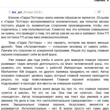
Оценка:
6
[
12
]
lex_art
,
29 мая 2019 г.
Клоном «Гарри Поттера» книга никоим образом не является. Отсылки
к «Гарри Поттеру» воспринимаются исключительно, как попытка автора
постоять рядом со знаменитым сторонним произведением, чтобы оно
поделилось с ним популярностью. Сюжетно все эти аллюзии совершенно
не нужны, что приводит к тому, что автор сам же на них и забивает. Клон ГП
вне сеттинга ГП штука явно нежизнеспособная.
Тема «Гарри Поттера» – это «выжить, потеряв как можно меньше
друзей». Тема «Астровитянки» — «спасение человека от самого себя».
Причем это спасение по ускоренной программе. Решая эту задачу, главная
героиня показывает себя во всей красе.
Уже первые два года учебы в школе для мажоров главная героиня
развивает такую кипучую деятельность на благо человеческой расы, что
сравнить это можно только с работой Императора человечества из
Warhammer 40k (пардон, но другого примера придумать не смог). Автор
исправно повышает уровень задач, которые главной героине приходится
решать по ходу повествования. Главная героиня исправно ему
подыгрывает и проходит все квесты не совершая ошибок.
Сюжет большей части книги вроде бы про то, что главная героиня
«учится в школе». Но это не так. Она там не «учится». Она там
«находится». Автор позиционирует книгу, как текст про умников и для
умников. Но дело в том, что «интеллектуальное саморазвитие» — не тема
книги. Эмоционально главная героиня, безусловно, меняется и
развивается. Интеллектуально – нет. В книгах просто нет таких двух