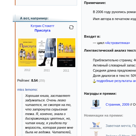
Примечание:
В 2006 году рукопись рома
А вот, например:
Имя автора в печатном изд
Кэтрин Стокетт
Прислуга
Входит в:
— цикл
«Астровитянка»
Лингвистический анализ текст
Приблизительно страниц: 4
Активный словарный запас:
2012
Средняя длина предложения:
2011
2011
Доля диалогов в тексте: 50
Рейтинг:
8.54
подробные результаты ан
(255)
miss lemomo
:
Награды и премии:
Хорошая книга, заставляет
задуматься. Очень легко
Странник, 2009
//
О
читается, не смотря на то,
лауреат
что затронута серьезная
тема. Я, конечно, знала о
Номинации на премии:
дискриминации цветных, но,
читая книгу, я увидела ту
Заветная мечта, П
мерзость, которая ранее мне
номинант
была не ведома. Читателей,