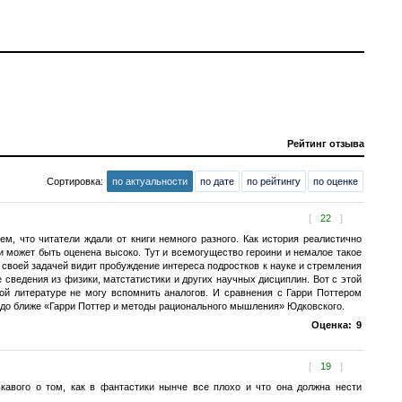
Рейтинг отзыва
Сортировка:
по актуальности
по дате
по рейтингу
по оценке
[
22
]
м, что читатели ждали от книги немного разного. Как история реалистично
 может быть оценена высоко. Тут и всемогущество героини и немалое такое
й своей задачей видит пробуждение интереса подростков к науке и стремления
сведения из физики, матстатистики и других научных дисциплин. Вот с этой
ой литературе не могу вспомнить аналогов. И сравнения с Гарри Поттером
аздо ближе «Гарри Поттер и методы рационального мышления» Юдковского.
Оценка:
9
[
19
]
кавого о том, как в фантастики нынче все плохо и что она должна нести