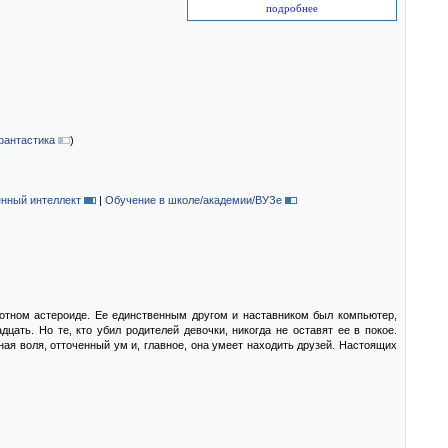
подробнее
фантастика
)
нный интеллект
|
Обучение в школе/академии/ВУЗе
хотном астероиде. Ее единственным другом и наставником был компьютер,
цать. Но те, кто убил родителей девочки, никогда не оставят ее в покое.
ная воля, отточенный ум и, главное, она умеет находить друзей. Настоящих