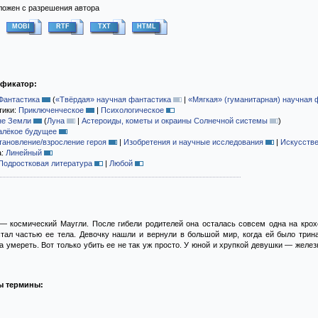
ожен с разрешения автора
MOBI
RTF
TXT
HTML
ификатор:
Фантастика
(
«Твёрдая» научная фантастика
|
«Мягкая» (гуманитарная) научная 
тики:
Приключенческое
|
Психологическое
не Земли
(
Луна
|
Астероиды, кометы и окраины Солнечной системы
)
алёкое будущее
тановление/взросление героя
|
Изобретения и научные исследования
|
Искусстве
а:
Линейный
Подростковая литература
|
Любой
 — космический Маугли. После гибели родителей она осталась совсем одна на кро
тал частью ее тела. Девочку нашли и вернули в большой мир, когда ей было тринад
 умереть. Вот только убить ее не так уж просто. У юной и хрупкой девушки — желез
ы термины: