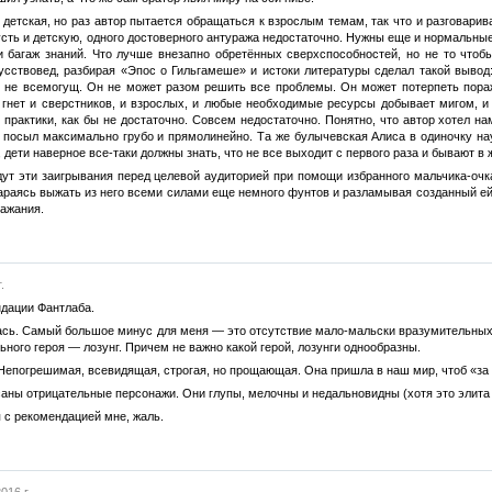
а детская, но раз автор пытается обращаться к взрослым темам, так что и разговари
усть и детскую, одного достоверного антуража недостаточно. Нужны еще и нормальные
и багаж знаний. Что лучше внезапно обретённых сверхспособностей, но не то чтоб
усствовед, разбирая «Эпос о Гильгамеше» и истоки литературы сделал такой вывод:
 не всемогущ. Он не может разом решить все проблемы. Он может потерпеть пораж
 гнет и сверстников, и взрослых, и любые необходимые ресурсы добывает мигом, 
 практики, как бы не достаточно. Совсем недостаточно. Понятно, что автор хотел н
ав посыл максимально грубо и прямолинейно. Та же булычевская Алиса в одиночку 
, дети наверное все-таки должны знать, что не все выходит с первого раза и бывают 
ут эти заигрывания перед целевой аудиторией при помощи избранного мальчика-очка
тараясь выжать из него всеми силами еще немного фунтов и разламывая созданный ей 
ражания.
.
ндации Фантлаба.
сь. Самый большое минус для меня — это отсутствие мало-мальски вразумительных ге
ного героя — лозунг. Причем не важно какой герой, лозунги однообразны.
Непогрешимая, всевидящая, строгая, но прощающая. Она пришла в наш мир, чтоб «за в
аны отрицательные персонажи. Они глупы, мелочны и недальновидны (хотя это элита
 с рекомендацией мне, жаль.
016 г.