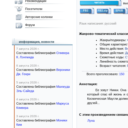
Рекомендации
читать
выл
Посетители
FB2
FB2.zip
EPUB
Авторские колонки
Язык написания: русский
Форум
Жанрово-тематический класс
Жанры/поджанры:
информация, новости
Общие характерис
Место действия:
В
7 августа 2026 г.
Составлена библиография
Оливера
Время действия:
Д
К. Лэнгмида
Сюжетные ходы:
С
Линейность сюжет
6 августа 2026 г.
Возраст читателя:
Составлена библиография
Вероники
Дж. Генри
Всего проголосовало:
150
5 августа 2026 г.
Аннотация:
Составлена библиография
Махмуда
Ее зовут Никки. Она
Эль-Сайеда
который спас ей жизнь и с
Космическая Маугли должна
4 августа 2026 г.
друзей...
Составлена библиография
Маркуса
Кливера
С этим произведением связан
3 августа 2026 г.
Составлена библиография
Моники
Луна
Ким