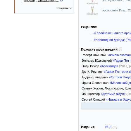
Звёздный Мост, 20
словно, приглашают
...
>>
номинант
оценка: 9
Бронзовый Икар, 2
номинант
Рецензии:
—
«Героиня не нашего вре
—
«Новогодняя декада: [Рец
Похожие произведения:
Роберт Хайнлайн
«Имею скафанд
Элиезер Юдковский
«Гарри Пот
Энди Вейер
«Артемида»
(2017, 
Дж. К. Роулинг
«Гарри Поттер и 
Андрей Ливадный
«Остров Наде
Ирина Оловянная
«Маленький д
Стивен Хокинг, Люси Хокинг, Кр
Йон Колфер
«Артемис Фаул»
(2
Сергей Спящий
«Наташа и буду
Издания:
ВСЕ
(13)