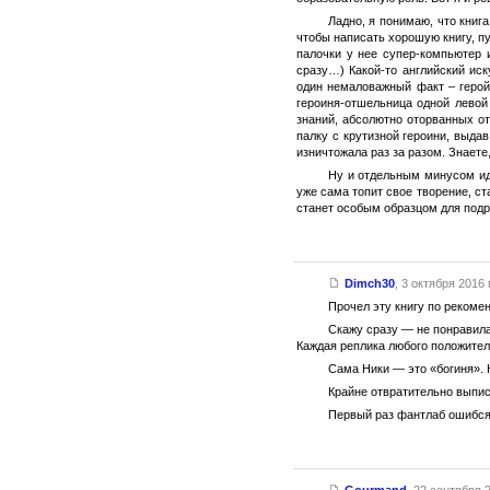
Ладно, я понимаю, что книг
чтобы написать хорошую книгу, п
палочки у нее супер-компьютер 
сразу…) Какой-то английский иск
один немаловажный факт – герой
героиня-отшельница одной левой
знаний, абсолютно оторванных от
палку с крутизной героини, выд
изничтожала раз за разом. Знаете
Ну и отдельным минусом ид
уже сама топит свое творение, с
станет особым образцом для под
Dimch30
,
3 октября 2016 г
Прочел эту книгу по рекоме
Скажу сразу — не понравила
Каждая реплика любого положитель
Сама Ники — это «богиня». 
Крайне отвратительно выпис
Первый раз фантлаб ошибся
Gourmand
,
22 сентября 2