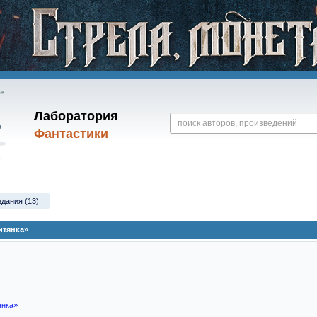
Лаборатория
Фантастики
здания (13)
итянка»
янка»