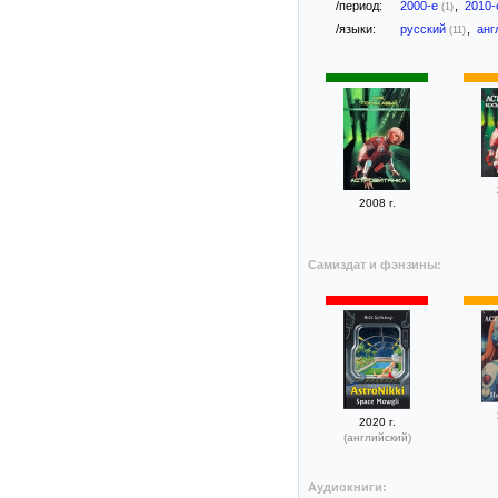
/период:
2000-е
,
2010
(1)
/языки:
русский
,
анг
(11)
2008 г.
Самиздат и фэнзины:
2020 г.
(английский)
Аудиокниги: