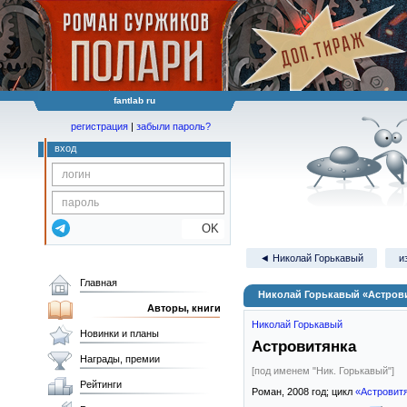
fantlab ru
регистрация
|
забыли пароль?
вход
OK
◄ Николай Горькавый
и
Главная
Николай Горькавый «Астров
Авторы, книги
Николай Горькавый
Новинки и планы
Астровитянка
Награды, премии
[под именем "Ник. Горькавый"]
Рейтинги
Роман,
2008
год; цикл
«Астровит