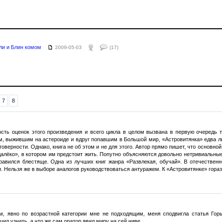
ли и Блин комом
2009-05-03
(17)
7
8
.
сть оценок этого произведения и всего цикла в целом вызвана в первую очередь те
, выжившим на астероиде и вдруг попавшим в Большой мир, «Астровитянка» едва ли
оверности. Однако, книга не об этом и не для этого. Автор прямо пишет, что основно
алёко», в котором им предстоит жить. Попутно объясняются довольно нетривиальные 
равился блестяще. Одна из лучших книг жанра «Развлекая, обучай». В отечественн
. Нельзя же в выборе аналогов руководствоваться антуражем. К «Астровитянке» гор
, явно по возрастной категории мне не подходящим, меня сподвигла статья Горь
шил узнать, а что же сам оратор явил миру на сей ниве.