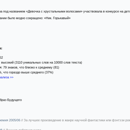
на под названием «Девочка с хрустальными волосами» участвовала в конкурсе на де
ании было модно сокращено: «Ник. Горькавый»
а:
62
 высокий (3110 уникальных слов на 10000 слов текста)
 79 знаков, что близко к среднему (81)
%, что гораздо выше среднего (37%)
ализа >>
браз Будущего
ремия 2005/06
//
За лучшее произведение в жанре научной фантастики или фэнтэзи ро