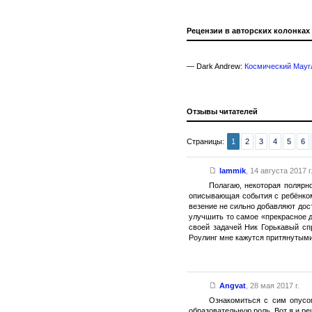
Рецензии в авторских колонках
— Dark Andrew:
Космический Мауг
Отзывы читателей
Страницы:
1
2
3
4
5
6
lammik
,
14 августа 2017 г
Полагаю, некоторая полярно
описывающая события с ребёнком
везение не сильно добавляют дост
улучшить то самое «прекрасное д
своей задачей Ник Горькавый сп
Роулинг мне кажутся притянутыми
Angvat
,
28 мая 2017 г.
Ознакомиться с сим опусом
образовательную роль. Вот я и ре