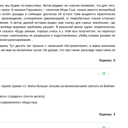
вать мы будем по-взрослому. Автор видимо не совсем понимает, что для того,
 герои. А героиня Горькавого – типичная Мэри Сью, только вместо волшебной
ы особо (рыцарь в сияющих доспехах ей кстати тоже выдается практически
 произведение, сотворённое цивилизацией, от первобытных сказок отличает
ение. А автор данной истории выдал нам сказку для самых маленьких, где
и вообще мировые проблемы решает. В реальной жизни одних теоритических
ам сказать «Будь умным, хорошо учись и у тебя все получится», но перегнул
научные симпозиумы не разрешала и подготовленных убийц голыми руками не
в жизни разочарования…
рика. Тут десять лет прошло с написания «Астровитянки», а мама мальчика
же мир на несвязные куски. Не думаю, что при таком раскладе через века он
Оценка:
5
[
22
]
роев (кроме гг). Книга больше похожа на жизнеописание святого из Библии.
сех страдать» (почти цитата).
 современного общества).
Оценка:
3
[
20
]