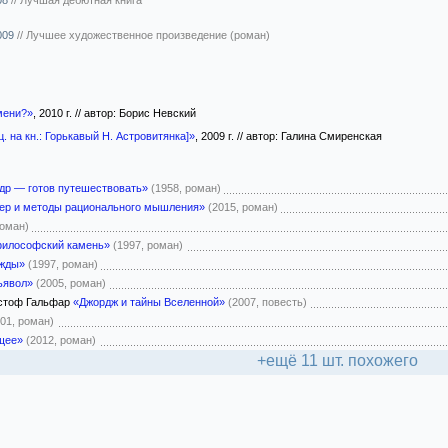
08
//
Лучшая дебютная книга
009
//
Лучшее художественное произведение (роман)
мени?»
, 2010 г. // автор: Борис Невский
. на кн.: Горькавый Н. Астровитянка]»
, 2009 г. // автор: Галина Смиренская
р — готов путешествовать»
(1958, роман)
тер и методы рационального мышления»
(2015, роман)
роман)
философский камень»
(1997, роман)
жды»
(1997, роман)
ьявол»
(2005, роман)
истоф Гальфар
«Джордж и тайны Вселенной»
(2007, повесть)
001, роман)
щее»
(2012, роман)
+ещё 11 шт. похожего