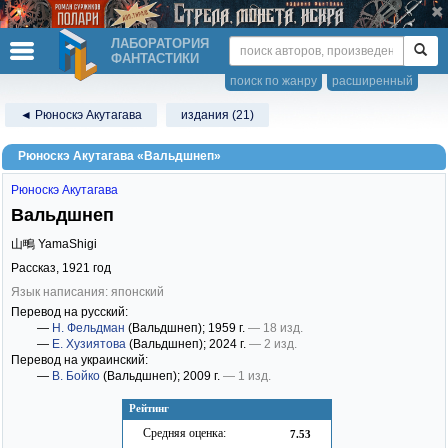
ЛАБОРАТОРИЯ
ФАНТАСТИКИ
поиск по жанру
расширенный
◄ Рюноскэ Акутагава
издания (21)
Рюноскэ Акутагава «Вальдшнеп»
Рюноскэ Акутагава
Вальдшнеп
山鴫 YamaShigi
Рассказ,
1921
год
Язык написания: японский
Перевод на русский:
—
Н. Фельдман
(Вальдшнеп)
; 1959 г.
— 18 изд.
—
Е. Хузиятова
(Вальдшнеп)
; 2024 г.
— 2 изд.
Перевод на украинский:
—
В. Бойко
(Вальдшнеп)
; 2009 г.
— 1 изд.
Рейтинг
Средняя оценка:
7.53