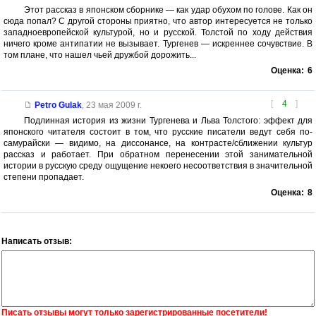
Этот рассказ в японском сборнике — как удар обухом по голове. Как он
сюда попал? С другой стороны приятно, что автор интересуется не только
западноевропейской культурой, но и русской. Толстой по ходу действия
ничего кроме антипатии не вызывает. Тургенев — искреннее сочувствие. В
том плане, что нашел чьей дружбой дорожить...
Оценка:
6
[
4
]
Petro Gulak
,
23 мая 2009 г.
Подлинная история из жизни Тургенева и Льва Толстого: эффект для
японского читателя состоит в том, что русские писатели ведут себя по-
самурайски — видимо, на диссонансе, на контрасте/сближении культур
рассказ и работает. При обратном перенесении этой занимательной
истории в русскую среду ощущение некоего несоответствия в значительной
степени пропадает.
Оценка:
8
Написать отзыв:
Писать отзывы могут только зарегистрированные посетители!