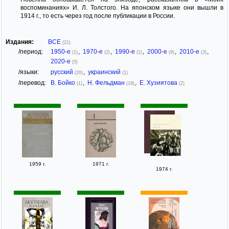
воспоминаниях» И. Л. Толстого. На японском языке они вышли в
1914 г., то есть через год после публикации в России.
Издания:
ВСЕ
(21)
/период:
1950-е
,
1970-е
,
1990-е
,
2000-е
,
2010-е
,
(1)
(2)
(1)
(9)
(3)
2020-е
(5)
/языки:
русский
,
украинский
(20)
(1)
/перевод:
В. Бойко
,
Н. Фельдман
,
Е. Хузиятова
(1)
(18)
(2)
1959 г.
1971 г.
1974 г.