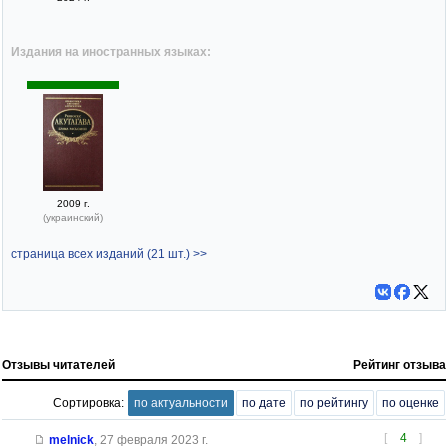
Издания на иностранных языках:
2009 г.
(украинский)
страница всех изданий (21 шт.) >>
Отзывы читателей
Рейтинг отзыва
Сортировка:
по актуальности
по дате
по рейтингу
по оценке
[
4
]
melnick
,
27 февраля 2023 г.