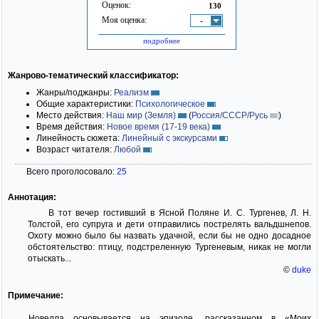
Оценок:
130
Моя оценка:
-
подробнее
Жанрово-тематический классификатор:
Жанры/поджанры:
Реализм
Общие характеристики:
Психологическое
Место действия:
Наш мир (Земля)
(
Россия/СССР/Русь
)
Время действия:
Новое время (17-19 века)
Линейность сюжета:
Линейный с экскурсами
Возраст читателя:
Любой
Всего проголосовало:
25
Аннотация:
В тот вечер гостивший в Ясной Поляне И. С. Тургенев, Л. Н.
Толстой, его супруга и дети отправились пострелять вальдшнепов.
Охоту можно было бы назвать удачной, если бы не одно досадное
обстоятельство: птицу, подстреленную Тургеневым, никак не могли
отыскать...
©
duke
Примечание:
Новелла основывается на эпизоде, рассказанном в «Моих