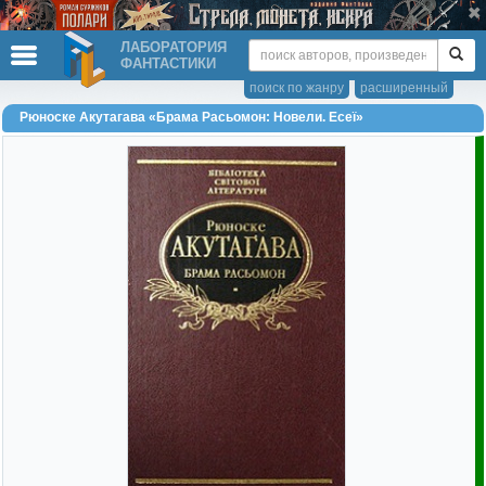
ЛАБОРАТОРИЯ
ФАНТАСТИКИ
поиск по жанру
расширенный
Рюноске Акутагава «Брама Расьомон: Новели. Есеї»