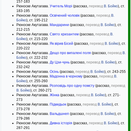
157-183
Рюноске Акутагава.
Учитель Морі
(рассказ,
перевод
В. Бойко
), ст.
183-195
Рюноске Акутагава.
Освічений чоловік
(рассказ,
перевод
В.
Бойко
), ст. 195-212
Рюноске Акутагава.
Мандарини
(рассказ,
перевод
В. Бойко
), ст.
212-215
Рюноске Акутагава.
Свято хризантем
(рассказ,
перевод
В.
Бойко
), ст. 215-220
Рюноске Акутагава.
Як вірив Бісей
(рассказ,
перевод
В. Бойко
), ст.
220-222
Рюноске Акутагава.
Дещо про випалені поля
(рассказ,
перевод
В.
Бойко
), ст. 222-232
Рюноске Акутагава.
Ду Цзи-чунь
(рассказ,
перевод
В. Бойко
), ст.
232-242
Рюноске Акутагава.
Осінь
(рассказ,
перевод
В. Бойко
), ст. 243-255
Рюноске Акутагава.
Мадонна в чорному
(рассказ,
перевод
В.
Бойко
), ст. 255-260
Рюноске Акутагава.
Розповідь про одну помсту
(рассказ,
перевод
В. Бойко
), ст. 260-271
Рюноске Акутагава.
Жінка
(рассказ,
перевод
В. Бойко
), ст. 271-
273
Рюноске Акутагава.
Підкидьок
(рассказ,
перевод
В. Бойко
), ст.
273-278
Рюноске Акутагава.
Вальдшнеп
(рассказ,
перевод
В. Бойко
), ст.
279-286
Рюноске Акутагава.
Дивна історія
(рассказ,
перевод
В. Бойко
), ст.
287-291