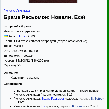
Рюноске Акутагава
Брама Расьомон: Новели. Есеї
авторский сборник
Язык издания:
украинский
Харків:
Фоліо
,
2009
г.
Серия:
Бібліотека світової літератури (второе оформление)
Тираж:
500 экз.
ISBN:
978-966-03-4527-0
Тип обложки:
твёрдая
Формат:
84x108/32
(130x200 мм)
Страниц:
508
Описание:
Художник не указан.
Содержание
:
Б. П. Яценк. Шлях крізь чагарі до воріт храму — творчі пошуки
Рюноске Акутагави (предисловие), ст. 3-16
Рюноске Акутагава.
Брама Расьомон
(рассказ,
перевод
В. Бойко
),
ст. 19-24
Рюноске Акутагава.
Ніс
(рассказ,
перевод
В. Бойко
), ст. 25-31