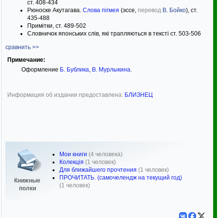
ст. 408-434
Рюноске Акутагава.
Слова пігмея
(эссе,
перевод
В. Бойко
), ст.
435-488
Примітки, ст. 489-502
Словничок японських слів, які трапляються в тексті ст. 503-506
сравнить >>
Примечание:
Оформление
Б. Бублика
,
В. Мурлыкина
.
Информация об издании предоставлена:
БЛИЗНЕЦ
Мои книги
(4 человека)
Колекція
(1 человек)
Для ближайшего прочтения
(1 человек)
ПРОЧИТАТЬ. (самочелендж на текущий год)
Книжные
(1 человек)
полки