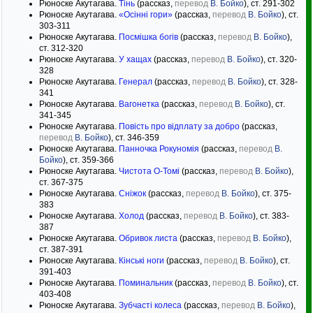
Рюноске Акутагава.
Тінь
(рассказ,
перевод
В. Бойко
), ст. 291-302
Рюноске Акутагава.
«Осінні гори»
(рассказ,
перевод
В. Бойко
), ст.
303-311
Рюноске Акутагава.
Посмішка богів
(рассказ,
перевод
В. Бойко
),
ст. 312-320
Рюноске Акутагава.
У хащах
(рассказ,
перевод
В. Бойко
), ст. 320-
328
Рюноске Акутагава.
Генерал
(рассказ,
перевод
В. Бойко
), ст. 328-
341
Рюноске Акутагава.
Вагонетка
(рассказ,
перевод
В. Бойко
), ст.
341-345
Рюноске Акутагава.
Повість про відплату за добро
(рассказ,
перевод
В. Бойко
), ст. 346-359
Рюноске Акутагава.
Панночка Рокуномія
(рассказ,
перевод
В.
Бойко
), ст. 359-366
Рюноске Акутагава.
Чистота О-Томі
(рассказ,
перевод
В. Бойко
),
ст. 367-375
Рюноске Акутагава.
Сніжок
(рассказ,
перевод
В. Бойко
), ст. 375-
383
Рюноске Акутагава.
Холод
(рассказ,
перевод
В. Бойко
), ст. 383-
387
Рюноске Акутагава.
Обривок листа
(рассказ,
перевод
В. Бойко
),
ст. 387-391
Рюноске Акутагава.
Кінські ноги
(рассказ,
перевод
В. Бойко
), ст.
391-403
Рюноске Акутагава.
Поминальник
(рассказ,
перевод
В. Бойко
), ст.
403-408
Рюноске Акутагава.
Зубчасті колеса
(рассказ,
перевод
В. Бойко
),