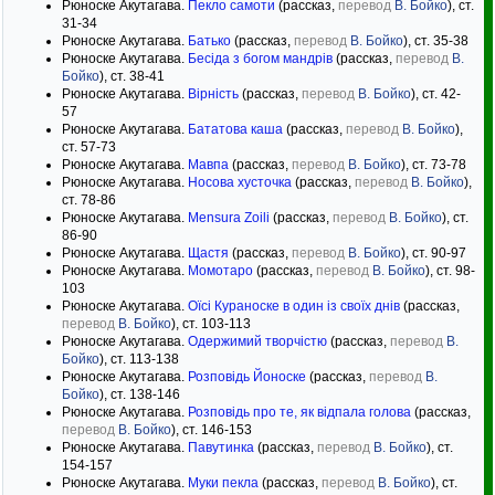
Рюноске Акутагава.
Пекло самоти
(рассказ,
перевод
В. Бойко
), ст.
31-34
Рюноске Акутагава.
Батько
(рассказ,
перевод
В. Бойко
), ст. 35-38
Рюноске Акутагава.
Бесіда з богом мандрів
(рассказ,
перевод
В.
Бойко
), ст. 38-41
Рюноске Акутагава.
Вірність
(рассказ,
перевод
В. Бойко
), ст. 42-
57
Рюноске Акутагава.
Бататова каша
(рассказ,
перевод
В. Бойко
),
ст. 57-73
Рюноске Акутагава.
Мавпа
(рассказ,
перевод
В. Бойко
), ст. 73-78
Рюноске Акутагава.
Носова хусточка
(рассказ,
перевод
В. Бойко
),
ст. 78-86
Рюноске Акутагава.
Mensura Zoili
(рассказ,
перевод
В. Бойко
), ст.
86-90
Рюноске Акутагава.
Щастя
(рассказ,
перевод
В. Бойко
), ст. 90-97
Рюноске Акутагава.
Момотаро
(рассказ,
перевод
В. Бойко
), ст. 98-
103
Рюноске Акутагава.
Оїсі Кураноске в один із своїх днів
(рассказ,
перевод
В. Бойко
), ст. 103-113
Рюноске Акутагава.
Одержимий творчістю
(рассказ,
перевод
В.
Бойко
), ст. 113-138
Рюноске Акутагава.
Розповідь Йоноске
(рассказ,
перевод
В.
Бойко
), ст. 138-146
Рюноске Акутагава.
Розповідь про те, як відпала голова
(рассказ,
перевод
В. Бойко
), ст. 146-153
Рюноске Акутагава.
Павутинка
(рассказ,
перевод
В. Бойко
), ст.
154-157
Рюноске Акутагава.
Муки пекла
(рассказ,
перевод
В. Бойко
), ст.