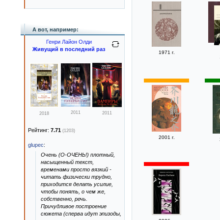
А вот, например:
Генри Лайон Олди
Живущий в последний раз
1971 г.
2011
2011
2018
Рейтинг:
7.71
(1203)
2001 г.
glupec
:
Очень (О-ОЧЕНЬ!) плотный,
насыщенный текст,
временами просто вязкий -
читать физически трудно,
приходится делать усилие,
чтобы понять, о чем же,
собственно, речь.
Причудливое построение
сюжета (сперва идут эпизоды,