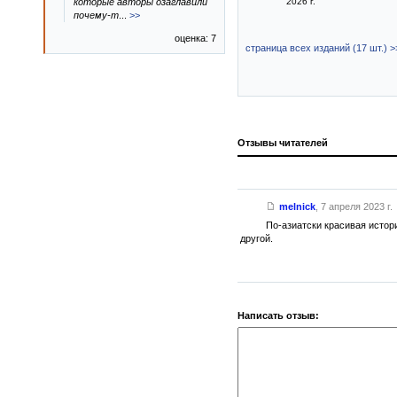
которые авторы озаглавили
2026 г.
почему-т
...
>>
оценка: 7
страница всех изданий (17 шт.) >
Отзывы читателей
melnick
,
7 апреля 2023 г.
По-азиатски красивая истор
другой.
Написать отзыв: