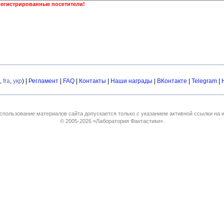
регистрированные посетители!
,
fra
,
укр
) |
Регламент
|
FAQ
|
Контакты
|
Наши награды
|
ВКонтакте
|
Telegram
|
спользование материалов сайта допускается только с указанием активной ссылки на и
© 2005-2026
«Лаборатория Фантастики»
.