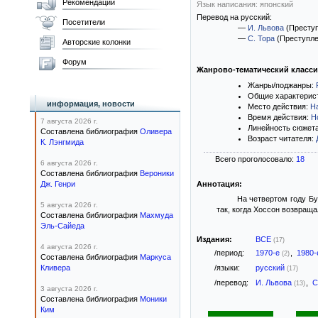
Рекомендации
Язык написания: японский
Перевод на русский:
Посетители
—
И. Львова
(Престу
—
С. Тора
(Преступле
Авторские колонки
Форум
Жанрово-тематический класс
Жанры/поджанры:
Общие характерис
информация, новости
Место действия:
Н
Время действия:
Н
7 августа 2026 г.
Линейность сюжет
Составлена библиография
Оливера
Возраст читателя:
К. Лэнгмида
Всего проголосовало:
18
6 августа 2026 г.
Составлена библиография
Вероники
Дж. Генри
Аннотация:
На четвертом году Бу
5 августа 2026 г.
так, когда Хоссон возвраща
Составлена библиография
Махмуда
Эль-Сайеда
Издания:
ВСЕ
(17)
4 августа 2026 г.
/период:
1970-е
,
1980
(2)
Составлена библиография
Маркуса
Кливера
/языки:
русский
(17)
/перевод:
И. Львова
,
С
(13)
3 августа 2026 г.
Составлена библиография
Моники
Ким