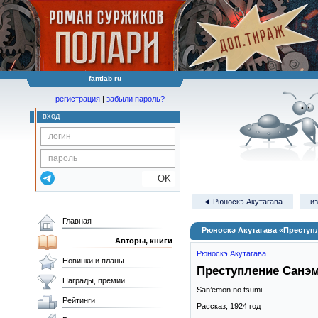
fantlab ru
регистрация
|
забыли пароль?
вход
OK
◄ Рюноскэ Акутагава
из
Главная
Рюноскэ Акутагава «Преступ
Авторы, книги
Рюноскэ Акутагава
Новинки и планы
Преступление Санэ
Награды, премии
San’emon no tsumi
Рейтинги
Рассказ,
1924
год