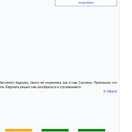
подробнее
бил юного Кадзуму, такого же охранника, как и сам Санэмон. Произошло это
Князь Харунага решил сам разобраться в случившимся.
©
J0kerS