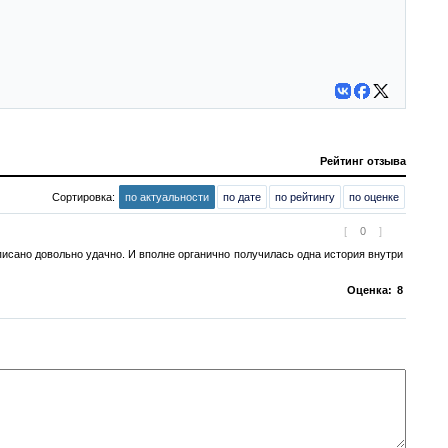
Рейтинг отзыва
Сортировка:
по актуальности
по дате
по рейтингу
по оценке
[
0
]
аписано довольно удачно. И вполне органично получилась одна история внутри
Оценка:
8