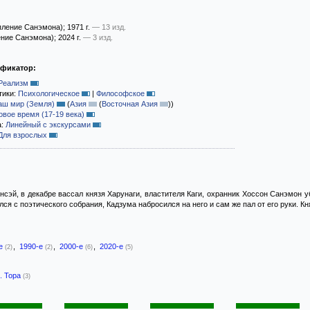
пление Санэмона)
; 1971 г.
— 13 изд.
ние Санэмона)
; 2024 г.
— 3 изд.
ификатор:
Реализм
тики:
Психологическое
|
Философское
аш мир (Земля)
(
Азия
(
Восточная Азия
)
)
овое время (17-19 века)
а:
Линейный с экскурсами
Для взрослых
нсэй, в декабре вассал князя Харунаги, властителя Каги, охранник Хоссон Санэмон у
лся с поэтического собрания, Кадзума набросился на него и сам же пал от его руки. 
-е
,
1990-е
,
2000-е
,
2020-е
(2)
(2)
(6)
(5)
. Тора
(3)