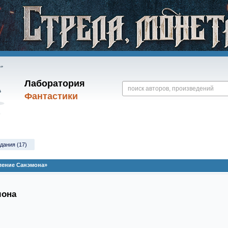
Лаборатория
Фантастики
дания (17)
ление Санэмона»
мона