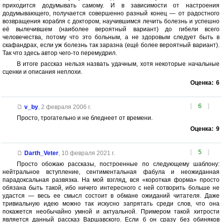
приходится додумывать самому. И в зависимости от настроения
додумывающего, получается совершенно разный конец — от радостного
возвращения корабля с доктором, научившимся лечить болезнь и успешно
её вылечившем (наиболее вероятный вариант) до гибели всего
человечества, потому что это больным, а не здоровым следует быть в
скафандрах, если уж болезнь так заразна (ещё более вероятный вариант).
Так что здесь автор чего-то перемудрил.
В итоге рассказ нельзя назвать удачным, хотя некоторые начальные
сценки и описания неплохи.
Оценка:
6
[
6
]
v_by
,
2 февраля 2006 г.
Просто, трогательно и не бледнеет от времени.
Оценка:
9
[
5
]
Darth_Veter
,
10 февраля 2021 г.
Просто обожаю рассказы, построенные по следующему шаблону:
нейтральное вступление, сентиментальная фабула и неожиданная
парадоксальная развязка. На мой взгляд, вся «короткая форма» просто
обязана быть такой, ибо ничего интересного с ней сотворить больше не
удастся — весь ее смысл состоит в обмане ожиданий читателя. Даже
тривиальную идею можно так искусно запрятать среди слов, что она
покажется необычайно умной и актуальной. Примером такой хитрости
является данный рассказ Варшавского. Если б он сразу без обиняков