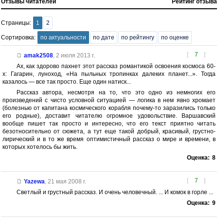
Отзывы читателей
Рейтинг отзыва
Страницы:
1
2
Сортировка:
по актуальности
по дате
по рейтингу
по оценке
[
7
]
amak2508
,
2 июля 2013 г.
Ах, как здорово пахнет этот рассказ романтикой освоения космоса 60-
х: Гагарин, луноход, «На пыльных тропинках далеких планет...». Тогда
казалось — все так просто. Еще один натиск...
Рассказ автора, несмотря на то, что это одно из немногих его
произведений с чисто условной ситуацией — логика в нем явно хромает
(болезнью от капитана космического корабля почему-то заразились только
его родные), доставит читателю огромное удовольствие. Варшавский
вообще пишет так просто и интересно, что его текст приятно читать
безотносительно от сюжета, а тут еще такой добрый, красивый, грустно-
лирический и в то же время оптимистичный рассказ о мире и времени, в
которых хотелось бы жить.
Оценка:
8
[
7
]
Yazewa
,
21 мая 2008 г.
Светлый и грустный рассказ. И очень человечный. ... И комок в горле ...
Оценка:
9