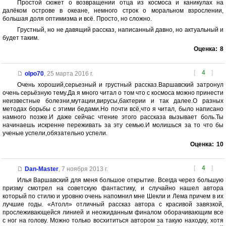
Простой сюжет о возвращении отца из космоса и каникулах на
далёком острове в океане, немного строк о моральном взрослении,
большая доля оптимизма и всё. Просто, но сложно.
Грустный, но не давящий рассказ, написанный давно, но актуальный и
будет таким.
Оценка:
8
[
4
]
olpo70
,
25 марта 2016 г.
Очень хороший,серьезный и грустный рассказ.Варшавский затронул
очень серьёзную тему.Да я много читал о том что с космоса можно принести
неизвестные болезни,мутации,вирусы,бактерии и так далее.О разных
методах борьбы с этими бедами.Но почти всё,что я читал, было написано
намного позже.И даже сейчас чтение этого рассказа вызывает боль.Ты
начинаешь искренне переживать за эту семью.И молишься за то что бы
ученые успели,обязательно успели.
Оценка:
10
[
4
]
Dan-Master
,
7 ноября 2013 г.
Илья Варшавский для меня большое открытие. Всегда через большую
призму смотрел на советскую фантастику, и случайно нашел автора
который по стилю и уровню очень напомнил мне Шекли и Лема причем в их
лучшие годы. «Атолл» отличный рассказ автора с красивой завязкой,
прослеживающейся линией и неожиданным финалом оборачивающим все
с ног на голову. Можно только восхититься автором за такую находку, хотя