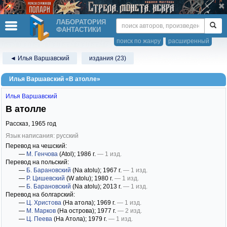
ЛАБОРАТОРИЯ
ФАНТАСТИКИ
поиск по жанру
расширенный
◄ Илья Варшавский
издания (23)
Илья Варшавский «В атолле»
Илья Варшавский
В атолле
Рассказ,
1965
год
Язык написания: русский
Перевод на чешский:
—
М. Генчова
(Atol)
; 1986 г.
— 1 изд.
Перевод на польский:
—
Б. Барановский
(Na atolu)
; 1967 г.
— 1 изд.
—
Р. Цишевский
(W atolu)
; 1980 г.
— 1 изд.
—
Б. Барановский
(Na atolu)
; 2013 г.
— 1 изд.
Перевод на болгарский:
—
Ц. Христова
(Нa aтoлa)
; 1969 г.
— 1 изд.
—
М. Марков
(На острова)
; 1977 г.
— 2 изд.
—
Ц. Пеева
(На Атола)
; 1979 г.
— 1 изд.