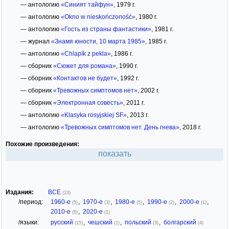
— антологию
«Синият тайфун»
, 1979 г.
— антологию
«Okno w nieskończoność»
, 1980 г.
— антологию
«Гость из страны фантастики»
, 1981 г.
— журнал
«Знамя юности, 10 марта 1985»
, 1985 г.
— антологию
«Chlapík z pekla»
, 1986 г.
— сборник
«Сюжет для романа»
, 1990 г.
— сборник
«Контактов не будет»
, 1992 г.
— сборник
«Тревожных симптомов нет»
, 2002 г.
— сборник
«Электронная совесть»
, 2011 г.
— антологию
«Klasyka rosyjskiej SF»
, 2013 г.
— антологию
«Тревожных симптомов нет. День гнева»
, 2018 г.
Похожие произведения:
показать
Издания:
ВСЕ
(23)
/период:
1960-е
,
1970-е
,
1980-е
,
1990-е
,
2000-е
,
(5)
(3)
(5)
(2)
(1)
2010-е
,
2020-е
(6)
(1)
/языки:
русский
,
чешский
,
польский
,
болгарский
(15)
(1)
(3)
(4)