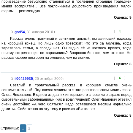
произведение безусловно становиться в последней странице трагедией
меняя восприятие... Все поклонникам добротного произведения малой
формы — рекомендую
Оценка:
9
[
4
]
god54
,
31 января 2010 г.
Рассказ очень трагичный и сентиментальный, оставляющий надежду
на хороший конец. Но лишь одно тревожит: что это за болезнь, когда
заразилась семья, а соседи нет. Он видно её из космоса привез, тогда
почему встречающие не заразились? Вопросов больше, чем ответов. Но
рассказ скорее построен на эмоциях, чем на логике.
Оценка:
8
[
4
]
ii00429935
,
25 октября 2009 г.
Светлый и трогательный рассказ, в хорошем смысле очень
сентиментальный. Под впечатлением от этого рассказа вспомнились слова
Олега Янковского. В одном из давних интервью его спросили о страхе перед
смертельными заболеваниями (как в воду глядели!) Олег Иванович ответил
очень достойно: «А чего бояться? Надо оставшиеся месяцы нормально
дожить». Собственно на эту тему и рассказ «В атолле».
Оценка:
8
Страницы:
1
2