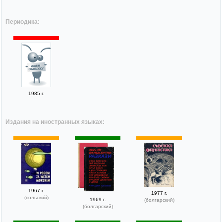
Периодика:
1985 г.
Издания на иностранных языках:
1967 г.
1977 г.
(польский)
1969 г.
(болгарский)
(болгарский)