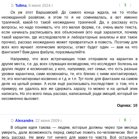
[
3
]
Tullma
,
8 июня 2024 г.
Ох уж этот Варшавский. До самого конца ждала, не то чтобы
неожиданной развязки, в этом то я не сомневалась, а вот именно
трагичной, какой-то такой неожиданно трагичной. Да, к рассказу есть
вопросы, но надо понимать, что это малая форма, т.е. очень мало текста,
если начинать расписывать все объяснения (кто ещё заразился, почему
такой карантин, где исследователи и лабораторные анализы и все такое
прочее), рассказ неожиданно может превратиться в повесть. Поэтому для
всех кого мучают логические вопросы, ответ будет один — вам на что
фантазия? Вам дана фабула, поразмышляйте.
Например, что всех встречающих тоже отправили на карантин в
другие места, т.е. да, всех служащих космодрома, что исследуют болезнь на
других людях и космонавтах, у кого, например, нет семьи, что есть разные
уровни карантина, сами космонавты, те, кто близко с ними контактировал,
те, кто контактировал косвенно и т.д. и т.п. Тут поле для фантазии на самом
деле на целый роман. А если ещё расписывать последствия: о том, что к
примеру, не удалось все же сдержать заразу, то можно и на целый эпик
написать. Но это всего лишь рассказ, написанный, ради эмоций, который он
несомненно вызовет.
Оценка:
10
[
6
]
Alexandre
,
22 июня 2009 г.
В общем идея такова — людям, которые должны через три месяца
умереть, дали возможность перед смертью пожить по-человечески. Вот и
весь рассказ. Не вижу тут ничего для каких-то чувств. Всё остальное