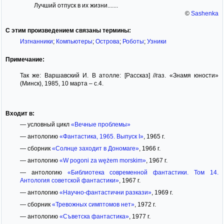
Лучший отпуск в их жизни.......
©
Sashenka
С этим произведением связаны термины:
Изгнанники
;
Компьютеры
;
Острова
;
Роботы
;
Узники
Примечание:
Так же: Варшавский И. В атолле: [Рассказ] //газ. «Знамя юности»
(Минск), 1985, 10 марта – с.4.
Входит в:
— условный цикл
«Вечные проблемы»
— антологию
«Фантастика, 1965. Выпуск I»
, 1965 г.
— сборник
«Солнце заходит в Дономаге»
, 1966 г.
— антологию
«W pogoni za wężem morskim»
, 1967 г.
— антологию
«Библиотека современной фантастики. Том 14.
Антология советской фантастики»
, 1967 г.
— антологию
«Научно-фантастични разкази»
, 1969 г.
— сборник
«Тревожных симптомов нет»
, 1972 г.
— антологию
«Съветска фантастика»
, 1977 г.