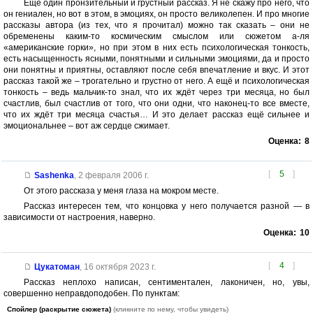
Ещё один пронзительный и грустный рассказ. Я не скажу про него, что
он гениален, но вот в этом, в эмоциях, он просто великолепен. И про многие
рассказы автора (из тех, что я прочитал) можно так сказать – они не
обременены каким-то космическим смыслом или сюжетом а-ля
«американские горки», но при этом в них есть психологическая тонкость,
есть насыщенность ясными, понятными и сильными эмоциями, да и просто
они понятны и приятны, оставляют после себя впечатление и вкус. И этот
рассказ такой же – трогательно и грустно от него. А ещё и психологическая
тонкость – ведь мальчик-то знал, что их ждёт через три месяца, но был
счастлив, был счастлив от того, что они одни, что наконец-то все вместе,
что их ждёт три месяца счастья… И это делает рассказ ещё сильнее и
эмоциональнее – вот аж сердце сжимает.
Оценка:
8
[
5
]
Sashenka
,
2 февраля 2006 г.
От этого рассказа у меня глаза на мокром месте.
Рассказ интересен тем, что концовка у него получается разной — в
зависимости от настроения, наверно.
Оценка:
10
[
4
]
Цукатоман
,
16 октября 2023 г.
Рассказ неплохо написан, сентиментален, лаконичен, но, увы,
совершенно неправдоподобен. По пунктам:
Спойлер (раскрытие сюжета)
(кликните по нему, чтобы увидеть)