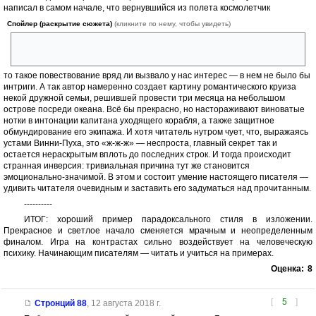
написал в самом начале, что вернувшийся из полета космолетчик
Спойлер (раскрытие сюжета)
(кликните по нему, чтобы увидеть)
заразился опасной болезнью и поэтому его вместе с семьей
изолировали на необитаемом атолле,
то такое повествование вряд ли вызвало у нас интерес — в нем не было бы
интриги. А так автор намеренно создает картину романтического круиза
некой дружной семьи, решившей провести три месяца на небольшом
острове посреди океана. Всё бы прекрасно, но настораживают виноватые
нотки в интонации капитана уходящего корабля, а также защитное
обмундирование его экипажа. И хотя читатель нутром чует, что, выражаясь
устами Винни-Пуха, это «ж-ж-ж» — неспроста, главный секрет так и
остается нераскрытым вплоть до последних строк. И тогда происходит
странная инверсия: тривиальная причина тут же становится
эмоционально-значимой. В этом и состоит умение настоящего писателя —
удивить читателя очевидным и заставить его задуматься над прочитанным.
----------
ИТОГ: хороший пример парадоксального стиля в изложении.
Прекрасное и светлое начало сменяется мрачным и неопределенным
финалом. Игра на контрастах сильно воздействует на человеческую
психику. Начинающим писателям — читать и учиться на примерах.
Оценка:
8
[
5
]
Стронций 88
,
12 августа 2018 г.