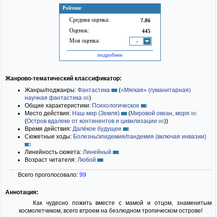
Рейтинг
Средняя оценка:
7.86
Оценок:
445
Моя оценка:
-
подробнее
Жанрово-тематический классификатор:
Жанры/поджанры:
Фантастика
(
«Мягкая» (гуманитарная)
научная фантастика
)
Общие характеристики:
Психологическое
Место действия:
Наш мир (Земля)
(
Мировой океан, моря
(
Остров вдалеке от континентов и цивилизации
)
)
Время действия:
Далёкое будущее
Сюжетные ходы:
Болезнь/эпидемия/пандемия (включая инвазии)
Линейность сюжета:
Линейный
Возраст читателя:
Любой
Всего проголосовало:
99
Аннотация:
Как чудесно пожить вместе с мамой и отцом, знаменитым
космолетчиком, всего втроем на безлюдном тропическом острове!