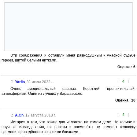
А) космолетчик, даже если он летал один (?!), после возвращения на
Землю общался отнюдь не только с семьёй. Где остальные
заражённые? Болезнь-то (как следует из текста) ужасно заразна! Б)
атолл без всякого мед.оборудования, без врачебного наблюдения —
очень странное место для карантина. Аксиома: любую болезнь
обязательно нужно изучать, чтобы успешно с ней бороться. В)
допустим, их оставили умирать с почетом; но риск, что мальчишка
искупается в океане — или случайно туда упадет — совершенно
неприемлем для человечества.
Эти соображения и оставили меня равнодушным к ужасной судьбе
героев, шитой белыми нитками.
Оценка:
6
[
4
]
Yarilo
,
31 июля 2022 г.
Очень эмоциональный рассказ. Короткий, пронзительный,
атмосферный. Один из лучших у Варшавского.
Оценка:
10
[
4
]
A.Ch
,
12 августа 2018 г.
История о том, что важно для человека на самом деле. Не космос и
научные исследования, ни ракеты и космолёты не заменят человеку
времени, проведённого со своими близкими.