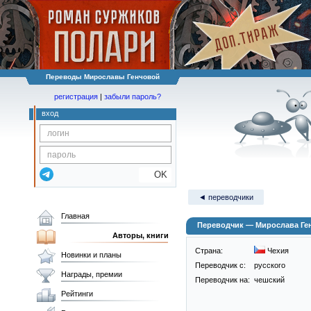
Переводы Мирославы Генчовой
регистрация
|
забыли пароль?
вход
OK
◄ переводчики
Главная
Переводчик — Мирослава Генч
Авторы, книги
Страна:
Чехия
Новинки и планы
Переводчик c:
русского
Награды, премии
Переводчик на:
чешский
Рейтинги