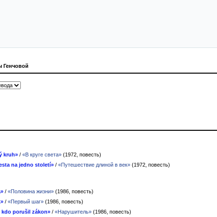
ы Генчовой
ý kruh»
/
«В круге света»
(1972, повесть)
sta na jedno století»
/
«Путешествие длиной в век»
(1972, повесть)
a»
/
«Половина жизни»
(1986, повесть)
k»
/
«Первый шаг»
(1986, повесть)
 kdo porušil zákon»
/
«Нарушитель»
(1986, повесть)