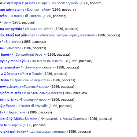
цкие
«Chlapík z pekla»
/
«Парень из преисподней»
(1986, повесть)
né tajemství»
/
«Круглая тайна»
(1986, повесть)
květ»
/
«Огненный Цветок»
(1986, рассказ)
/
«Бег»
(1986, рассказ)
na achpyrin!»
/
«Внимание: АХИ!»
(1986, рассказ)
ěk, který byl přítomen»
/
«Человек, который присутствовал»
(1986, рассказ)
»
/
«В атолле»
(1986, рассказ)
ka»
/
«Фиалка»
(1986, рассказ)
 baret»
/
«Волшебный берет»
(1986, рассказ)
byl by mohl být...»
/
«А могла бы и быть…»
(1986, рассказ)
é tajemství»
/
«Эллинский секрет»
(1986, рассказ)
 a Génius»
/
«Рэм и Гений»
(1986, рассказ)
Orlík»
/
«Орлёнок» не вернётся»
(1986, рассказ)
ový stánek»
/
«Газетный киоск»
(1986, рассказ)
tejném místě»
/
«На этом самом месте»
(1986, рассказ)
edni práh»
/
«Последний порог»
(1986, рассказ)
ý případ»
/
«Тяжёлый случай»
(1986, рассказ)
d»
/
«Нашествие»
(1986, рассказ)
oztržitý Aljoša Sjomin»
/
«Неуважність Алика Сьоміна»
(1986, рассказ)
or I»
/
«Тор-1»
(1986, рассказ)
kotská pohádka»
/
«Шотландская легенда»
(1986, рассказ)