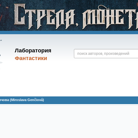
Лаборатория
Фантастики
ова (Miroslava Genčiová)