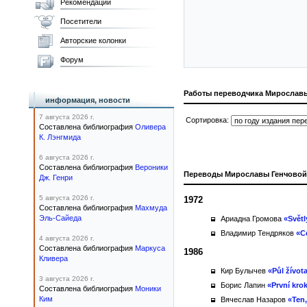
Рекомендации
Посетители
Авторские колонки
Форум
Работы переводчика Мирослав
информация, новости
7 августа 2026 г.
Сортировка:
Составлена библиография
Оливера
К. Лэнгмида
6 августа 2026 г.
Составлена библиография
Вероники
Переводы Мирославы Генчовой
Дж. Генри
5 августа 2026 г.
1972
Составлена библиография
Махмуда
Эль-Сайеда
Ариадна Громова
«Světl
Владимир Тендряков
«Ce
4 августа 2026 г.
Составлена библиография
Маркуса
1986
Кливера
Кир Булычев
«Půl žívot
3 августа 2026 г.
Борис Лапин
«První kro
Составлена библиография
Моники
Ким
Вячеслав Назаров
«Ten,