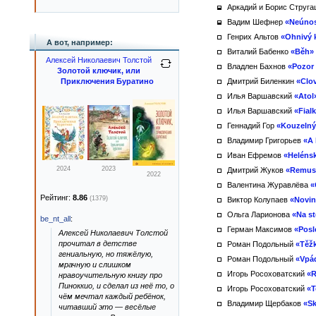
Аркадий и Борис Струга
Вадим Шефнер
«Neúnos
Генрих Альтов
«Ohnivý 
А вот, например:
Виталий Бабенко
«Běh»
Алексей Николаевич Толстой
Владлен Бахнов
«Pozor 
Золотой ключик, или
Приключения Буратино
Дмитрий Биленкин
«Clov
Илья Варшавский
«Atol
Илья Варшавский
«Fial
Геннадий Гор
«Kouzelný
Владимир Григорьев
«A 
Иван Ефремов
«Helénsk
2024
2023
Дмитрий Жуков
«Remus
2022
Валентина Журавлёва
«
Рейтинг:
8.86
(1379)
Виктор Колупаев
«Novin
Ольга Ларионова
«Na s
be_nt_all
:
Герман Максимов
«Posl
Алексей Николаевич Толстой
прочитал в детстве
Роман Подольный
«Těžk
гениальную, но тяжёлую,
Роман Подольный
«Vpá
мрачную и слишком
Игорь Росоховатский
«R
нравоучительную книгу про
Пиноккио, и сделал из неё то, о
Игорь Росоховатский
«T
чём мечтал каждый ребёнок,
Владимир Щербаков
«S
читавший это — весёлые