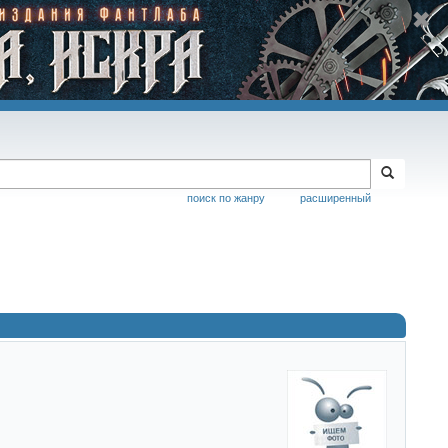
поиск по жанру
расширенный