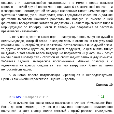
опасности и надвигающейся катастрофы, и в момент перед взрывом
корабля — любой другой на его месте предался бы безотчетной панике — и
в совершенно нестандартной ситуации с зелеными животными без органов
чувств на планете, где он высадился, чтобы дождаться спасения. А дальше
фантазия писателя начинает работать на полную. И вместе с ней
фантазия и воображение читателя уводят его из нашего привычного мира в
мир будущего по Роберту Шекли. И теперь уже оторваться от рассказа
практически невозможно.
Была у нас в детстве такая игра — следующие пять минут не думай о
белом медведе, который встал на задние лапы и стоит вон в том углу этой
комнаты. Как ни старайся, как ни в ключай поток сознания и не думай о чем-
то другом, веселом, грустном, прошедшем, грядущем, но целых пять минут
не думать о том самом белом медведе не получается ни у кого. Так и лезут
мысли о нем в голову, так и стоит он на своих задних лапах в углу комнаты.
Забавная задачка, интересное воспоминание. Именно поэтому я с
удвоенным интересом следил за тем, как выкрутится Кливи из такой
непростой ситуации.
А концовка просто потрясающая! Зрелищная и непредсказуемая.
Один из любимейших рассказов. Оценка — десять.
Оценка:
10
[
11
]
SHWY
,
18 апреля 2011 г.
Хотя лучшим фантастическим рассказом я считаю «Чудовище» Ван-
Вогта, должен отметить, что у Шекли, в отличие от последнего, великолепно
почти всё. И хотя «Заяц» более светлый и яркий рассказ, «Академия»