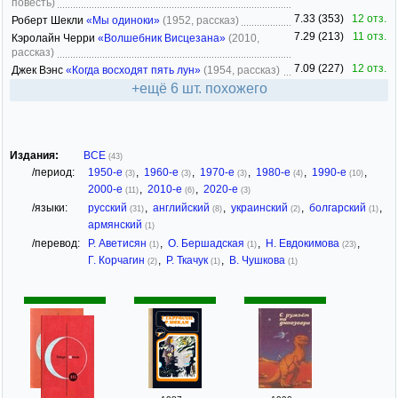
повесть)
7.33 (353)
12 отз.
Роберт Шекли
«Мы одиноки»
(1952, рассказ)
7.29 (213)
11 отз.
Кэролайн Черри
«Волшебник Висцезана»
(2010,
рассказ)
7.09 (227)
12 отз.
Джек Вэнс
«Когда восходят пять лун»
(1954, рассказ)
+ещё 6 шт. похожего
Издания:
ВСЕ
(43)
/период:
1950-е
,
1960-е
,
1970-е
,
1980-е
,
1990-е
,
(3)
(3)
(3)
(4)
(10)
2000-е
,
2010-е
,
2020-е
(11)
(6)
(3)
/языки:
русский
,
английский
,
украинский
,
болгарский
,
(31)
(8)
(2)
(1)
армянский
(1)
/перевод:
Р. Аветисян
,
О. Бершадская
,
Н. Евдокимова
,
(1)
(1)
(23)
Г. Корчагин
,
Р. Ткачук
,
В. Чушкова
(2)
(1)
(1)