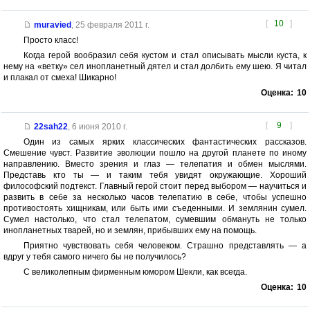
[
10
]
muravied
,
25 февраля 2011 г.
Просто класс!
Когда герой вообразил себя кустом и стал описывать мысли куста, к
нему на «ветку» сел инопланетный дятел и стал долбить ему шею. Я читал
и плакал от смеха! Шикарно!
Оценка:
10
[
9
]
22sah22
,
6 июня 2010 г.
Один из самых ярких классических фантастических рассказов.
Смешение чувст. Развитие эволюции пошло на другой планете по иному
направлению. Вместо зрения и глаз — телепатия и обмен мыслями.
Представь кто ты — и таким тебя увидят окружающие. Хороший
философский подтекст. Главный герой стоит перед выбором — научиться и
развить в себе за несколько часов телепатию в себе, чтобы успешно
противостоять хищникам, или быть ими съеденными. И землянин сумел.
Сумел настолько, что стал телепатом, сумевшим обмануть не только
инопланетных тварей, но и землян, прибывших ему на помощь.
Приятно чувствовать себя человеком. Страшно представлять — а
вдруг у тебя самого ничего бы не получилось?
С великолепным фирменным юмором Шекли, как всегда.
Оценка:
10