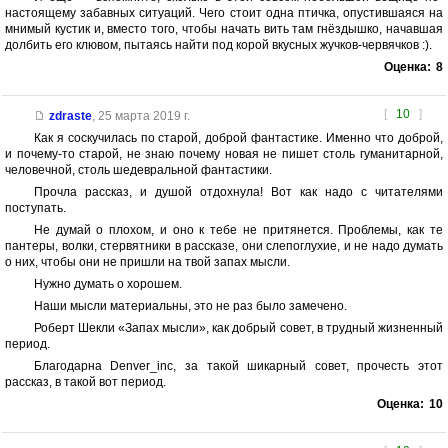
настоящему забавных ситуаций. Чего стоит одна птичка, опустившаяся на
мнимый кустик и, вместо того, чтобы начать вить там гнёздышко, начавшая
долбить его клювом, пытаясь найти под корой вкусных жучков-червячков :).
Оценка:
8
[
10
]
zdraste
,
25 марта 2019 г.
Как я соскучилась по старой, доброй фантастике. Именно что доброй,
и почему-то старой, не знаю почему новая не пишет столь гуманитарной,
человечной, столь шедевральной фантастики.
Прочла рассказ, и душой отдохнула! Вот как надо с читателями
поступать.
Не думай о плохом, и оно к тебе не притянется. Проблемы, как те
пантеры, волки, стервятники в рассказе, они слепоглухие, и не надо думать
о них, чтобы они не пришли на твой запах мысли.
Нужно думать о хорошем.
Наши мысли материальны, это не раз было замечено.
Роберт Шекли «Запах мысли», как добрый совет, в трудный жизненный
период.
Благодарна Denver_inc, за такой шикарный совет, прочесть этот
рассказ, в такой вот период.
Оценка:
10