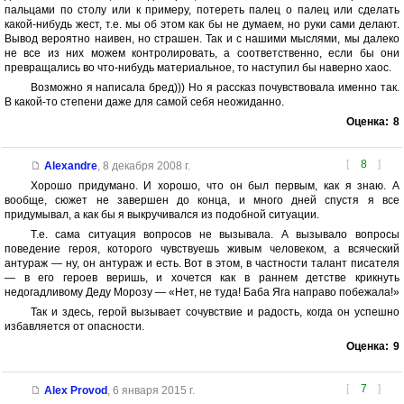
пальцами по столу или к примеру, потереть палец о палец или сделать
какой-нибудь жест, т.е. мы об этом как бы не думаем, но руки сами делают.
Вывод вероятно наивен, но страшен. Так и с нашими мыслями, мы далеко
не все из них можем контролировать, а соответственно, если бы они
превращались во что-нибудь материальное, то наступил бы наверно хаос.
Возможно я написала бред))) Но я рассказ почувствовала именно так.
В какой-то степени даже для самой себя неожиданно.
Оценка:
8
[
8
]
Alexandre
,
8 декабря 2008 г.
Хорошо придумано. И хорошо, что он был первым, как я знаю. А
вообще, сюжет не завершен до конца, и много дней спустя я все
придумывал, а как бы я выкручивался из подобной ситуации.
Т.е. сама ситуация вопросов не вызывала. А вызывало вопросы
поведение героя, которого чувствуешь живым человеком, а всяческий
антураж — ну, он антураж и есть. Вот в этом, в частности талант писателя
— в его героев веришь, и хочется как в раннем детстве крикнуть
недогадливому Деду Морозу — «Нет, не туда! Баба Яга направо побежала!»
Так и здесь, герой вызывает сочувствие и радость, когда он успешно
избавляется от опасности.
Оценка:
9
[
7
]
Alex Provod
,
6 января 2015 г.