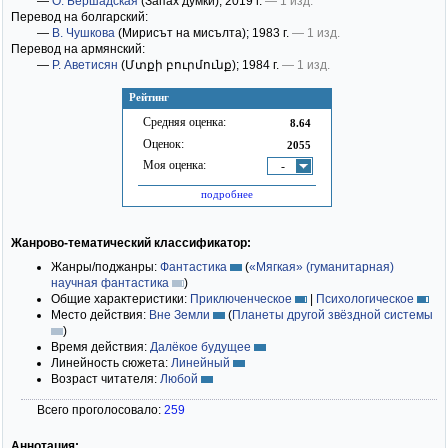
—
О. Бершадская
(Запах думки)
; 2019 г.
— 1 изд.
Перевод на болгарский:
—
В. Чушкова
(Мирисът на мисълта)
; 1983 г.
— 1 изд.
Перевод на армянский:
—
Р. Аветисян
(Մտքի բուրմունք)
; 1984 г.
— 1 изд.
Рейтинг
Средняя оценка:
8.64
Оценок:
2055
Моя оценка:
-
подробнее
Жанрово-тематический классификатор:
Жанры/поджанры:
Фантастика
(
«Мягкая» (гуманитарная)
научная фантастика
)
Общие характеристики:
Приключенческое
|
Психологическое
Место действия:
Вне Земли
(
Планеты другой звёздной системы
)
Время действия:
Далёкое будущее
Линейность сюжета:
Линейный
Возраст читателя:
Любой
Всего проголосовало:
259
Аннотация: