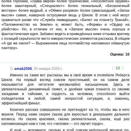
более глубокий, «Лавка миров» более трагический, «Абсолютное оружие»
более авантюрный, «Специалист» более гениальный, «Бесконечный
вестерн» более мудрый, а «Обмен разумов» более сумасшедший, «Запах
мысли» самая, наверное остроумная вещь у Шекли. В этом с ней могут
сравниться разве что «Служба ликвидации», «Билет на планету Транай»,
«Паломничество на Землю» и, может быть, «Форма» и «Ордер на
убийство». Но, в отличие от них, в «Запахе мысли» очень хороша и
фантастическая идея. Забавно видеть в приведённых ниже отзывах критику
с позиций серьёзности чисто юмористических элементов рассказа. В общем
«А где же ожоги? — Выражением лица почтмейстер напоминал обманутую
пантеру».
Оценка:
10
[
10
]
amak2508
,
30 января 2020 г.
Именно за такие вот рассказы мы в своё время и полюбили Роберта
Шекли. На первый взгляд совсем простенький, он на самом деле
оказывается для читателя чрезвычайно насыщенным. Здесь и
увлекательный динамичный сюжет, и далёкая чужая планета со своими
загадками и тайнами, и гордость за человека, способного выйти
победителем в любой, самой непростой ситуации, и, наконец,
эффектнейший финал.
Конечно рассказ совершенно не претендует на то, чтобы мы в него
верили. Перед нами скорее сказка для взрослых в декорациях дальнего
космоса. Но сказка красивая, сказка увлекательная, сказка, ещё раз
напоминающая нам о том, что «человек — это звучит гордо».
И ещё — вспомните, сколько в этой совсем небольшой вещице по-