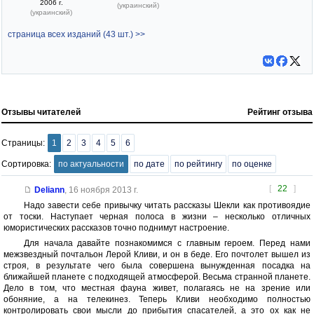
2006 г.
(украинский)
(украинский)
страница всех изданий (43 шт.) >>
Отзывы читателей
Рейтинг отзыва
Страницы:
1
2
3
4
5
6
Сортировка:
по актуальности
по дате
по рейтингу
по оценке
[
22
]
Deliann
,
16 ноября 2013 г.
Надо завести себе привычку читать рассказы Шекли как противоядие
от тоски. Наступает черная полоса в жизни – несколько отличных
юмористических рассказов точно поднимут настроение.
Для начала давайте познакомимся с главным героем. Перед нами
межзвездный почтальон Лерой Кливи, и он в беде. Его почтолет вышел из
строя, в результате чего была совершена вынужденная посадка на
ближайшей планете с подходящей атмосферой. Весьма странной планете.
Дело в том, что местная фауна живет, полагаясь не на зрение или
обоняние, а на телекинез. Теперь Кливи необходимо полностью
контролировать свои мысли до прибытия спасателей, а это ох как не