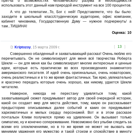
притча о возможностях человеческого разума и необходимости
использовать этот данный нам природой инструмент на все 100 процентов.
А что до телепатии...То, Бог с ней! Представляете, что бы было:
заходите в школьный класс/студенческую аудиторию, офис компании,
кабинет чиновника, Государственную Думу — нужное подчеркнуть/ а
там...ТИШИНА!
Оценка:
10
[
13
]
Kriptozoy
,
15 марта 2009 г.
Совершенно обалденный и захватывающий рассказ! Очень люблю его
перечитывать. Он не символизирует для меня всё творчества Роберта
Шекли — он для меня как бы символизирует многие интересные и ценные
идеи, которые есть практически во всех произведениях знаменитого
американского писателя. И идей очень оригинальных, очень новаторских,
очень реалистичных и в то же время фантастичных. Так ярко, увлекательно
и красочно передать которые очень хорошо, как никому, удается Шекли
читателю.
Наверное, никогда не перестану удивляться тому, какой
захватывающий сюжет придумывает автор для своей очередной истории,
какой он создает мир для места действия, тому, какую он рассказывает
предысторию описываемых далее событий и каких он придумывает
харизматичных и милых сердцу персонажей. Вот и в этом рассказе
почтальон Кливи получился прямо на удивление. Он вызывает только
симпатию, ну и конечно сопереживание. Невозможно без улыбки следить за
всеми его злоключениями, но в то же время не может не вызвать как
минимум уважения его мужество и такой стоизм и спокойствие в минуту