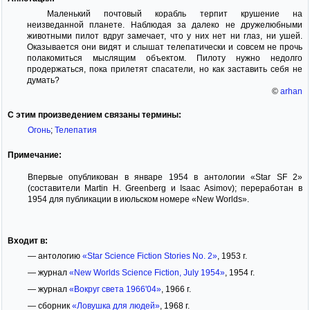
Маленький почтовый корабль терпит крушение на
неизведанной планете. Наблюдая за далеко не дружелюбными
животными пилот вдруг замечает, что у них нет ни глаз, ни ушей.
Оказывается они видят и слышат телепатически и совсем не прочь
полакомиться мыслящим объектом. Пилоту нужно недолго
продержаться, пока прилетят спасатели, но как заставить себя не
думать?
©
arhan
С этим произведением связаны термины:
Огонь
;
Телепатия
Примечание:
Впервые опубликован в январе 1954 в антологии «Star SF 2»
(составители Martin H. Greenberg и Isaac Asimov); переработан в
1954 для публикации в июльском номере «New Worlds».
Входит в:
— антологию
«Star Science Fiction Stories No. 2»
, 1953 г.
— журнал
«New Worlds Science Fiction, July 1954»
, 1954 г.
— журнал
«Вокруг света 1966'04»
, 1966 г.
— сборник
«Ловушка для людей»
, 1968 г.