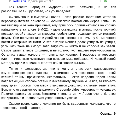
[
10
]
redmarie
,
2 декабря 2013 г.
Как гласит народная мудрость: «Жить захочешь, и не так
раскорячишься». Грубовато, но суть передает.
Живописно и с юморком Роберт Шекли рассказывает нам историю
первооткрывателя поневоле — космического почтальона Лероя Кливи. По
независящим от него причинам, ему пришлось припланетиться на срочно
найденную в каталоге З-М-22. Чудом оставшись в живых после горячей
посадки, герой знакомится с весьма необычными представителями местной
фауны. Они не имеют глаз и ушей, что не отменяет наличия у большинства
пасти с острыми клыками. А это в корне меняет дело: увидеть не увидят,
услышать тоже не смогут, зато закусить — никто и не спросит как звали.
Самое удивительное, хищники, и не только, чуют нашего горе-космонавта.
Осталась сущая малость — понять, как именно. В рассказе интересная
идея — животные чувствуют при помощи мыслеобразов. И главный герой
методом проб и ошибок пытается найти способ выжить.
Тут-то и доказывается, что в минуты опасности раскрываются
внутренние резервы человека, а возможности человеческого мозга, этой
великой тайны, практически безграничны. Шекли наделил Лероя Кливи
потрясающими способностями к мысленному внушению. И вот, за какие-то
пару дней простой почтальон становится довольно сильным телепатом.
Вспомнилось латинское выражение Credendo vides, «поверив — увидишь».
Похоже, наряду со способностями к телепатии, у Лероя очень богатое
воображение и несгибаемая уверенность в успехе.
Скорее всего, одного желания не быть съеденным маловато, что-то
такое есть в этой планете, есть...
Оценка:
9