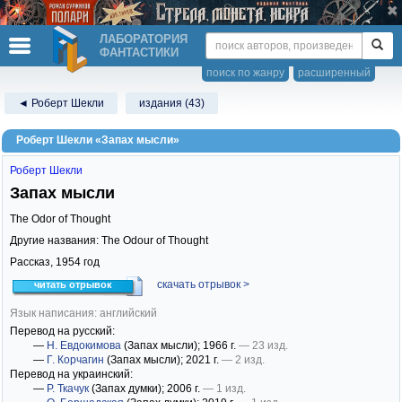
ЛАБОРАТОРИЯ
ФАНТАСТИКИ
поиск по жанру
расширенный
◄ Роберт Шекли
издания (43)
Роберт Шекли «Запах мысли»
Роберт Шекли
Запах мысли
The Odor of Thought
Другие названия: The Odour of Thought
Рассказ,
1954
год
скачать отрывок >
читать отрывок
Язык написания: английский
Перевод на русский:
—
Н. Евдокимова
(Запах мысли)
; 1966 г.
— 23 изд.
—
Г. Корчагин
(Запах мысли)
; 2021 г.
— 2 изд.
Перевод на украинский:
—
Р. Ткачук
(Запах думки)
; 2006 г.
— 1 изд.