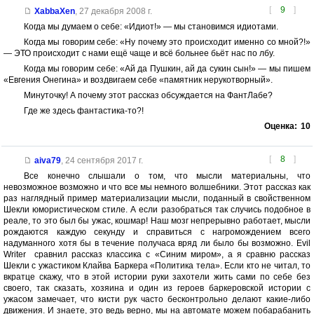
[
9
]
XabbaXen
,
27 декабря 2008 г.
Когда мы думаем о себе: «Идиот!» — мы становимся идиотами.
Когда мы говорим себе: «Ну почему это происходит именно со мной?!»
— ЭТО происходит с нами ещё чаще и всё больнее бьёт нас по лбу.
Когда мы говорим себе: «Ай да Пушкин, ай да сукин сын!» — мы пишем
«Евгения Онегина» и воздвигаем себе «памятник нерукотворный».
Минуточку! А почему этот рассказ обсуждается на ФантЛабе?
Где же здесь фантастика-то?!
Оценка:
10
[
8
]
aiva79
,
24 сентября 2017 г.
Все конечно слышали о том, что мысли материальны, что
невозможное возможно и что все мы немного волшебники. Этот рассказ как
раз наглядный пример материализации мысли, поданный в свойственном
Шекли юмористическом стиле. А если разобраться так случись подобное в
реале, то это был бы ужас, кошмар! Наш мозг непрерывно работает, мысли
рождаются каждую секунду и справиться с нагромождением всего
надуманного хотя бы в течение получаса вряд ли было бы возможно. Evil
Writer сравнил рассказ классика с «Синим миром», а я сравню рассказ
Шекли с ужастиком Клайва Баркера «Политика тела». Если кто не читал, то
вкратце скажу, что в этой истории руки захотели жить сами по себе без
своего, так сказать, хозяина и один из героев баркеровской истории с
ужасом замечает, что кисти рук часто бесконтрольно делают какие-либо
движения. И знаете, это ведь верно, мы на автомате можем побарабанить