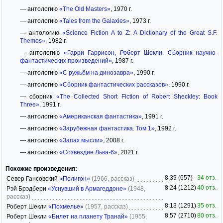
— антологию
«The Old Masters»
, 1970 г.
— антологию
«Tales from the Galaxies»
, 1973 г.
— антологию
«Science Fiction A to Z: A Dictionary of the Great S.F.
Themes»
, 1982 г.
— антологию
«Гарри Гаррисон, Роберт Шекли. Сборник научно-
фантастических произведений»
, 1987 г.
— антологию
«С ружьём на динозавра»
, 1990 г.
— антологию
«Сборник фантастических рассказов»
, 1990 г.
— сборник
«The Collected Short Fiction of Robert Sheckley: Book
Three»
, 1991 г.
— антологию
«Американская фантастика»
, 1991 г.
— антологию
«Зарубежная фантастика. Том 1»
, 1992 г.
— антологию
«Запах мысли»
, 2008 г.
— антологию
«Созвездие Льва-6»
, 2021 г.
Похожие произведения:
8.39 (657)
34 отз.
Север Гансовский
«Полигон»
(1966, рассказ)
8.24 (1212)
40 отз.
Рэй Брэдбери
«Уснувший в Армагеддоне»
(1948,
рассказ)
8.13 (1291)
35 отз.
Роберт Шекли
«Похмелье»
(1957, рассказ)
8.57 (2710)
80 отз.
Роберт Шекли
«Билет на планету Транай»
(1955,