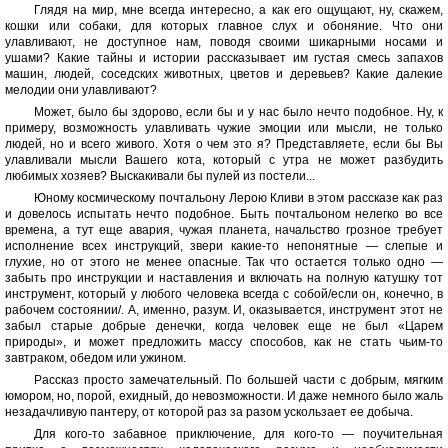
Глядя на мир, мне всегда интересно, а как его ощущают, ну, скажем,
кошки или собаки, для которых главное слух и обоняние. Что они
улавливают, не доступное нам, поводя своими шикарными носами и
ушами? Какие тайны и истории рассказывает им густая смесь запахов
машин, людей, соседских животных, цветов и деревьев? Какие далекие
мелодии они улавливают?
Может, было бы здорово, если бы и у нас было нечто подобное. Ну, к
примеру, возможность улавливать чужие эмоции или мысли, не только
людей, но и всего живого. Хотя о чем это я? Представляете, если бы Вы
улавливали мысли Вашего кота, который с утра не может разбудить
любимых хозяев? Выскакивали бы пулей из постели...
Юному космическому почтальону Лерою Кливи в этом рассказе как раз
и довелось испытать нечто подобное. Быть почтальоном нелегко во все
времена, а тут еще авария, чужая планета, начальство грозное требует
исполнение всех инструкций, звери какие-то непонятные — слепые и
глухие, но от этого не менее опасные. Так что остается только одно —
забыть про инструкции и наставления и включать на полную катушку тот
инструмент, который у любого человека всегда с собой/если он, конечно, в
рабочем состоянии/. А, именно, разум. И, оказывается, инструмент этот не
забыл старые добрые денечки, когда человек еще не был «Царем
природы», и может предложить массу способов, как не стать чьим-то
завтраком, обедом или ужином.
Рассказ просто замечательный. По большей части с добрым, мягким
юмором, но, порой, ехидный, до невозможности. И даже немного было жаль
незадачливую пантеру, от которой раз за разом ускользает ее добыча.
Для кого-то забавное приключение, для кого-то — поучительная