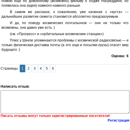
помню еще по довоенному (возможно) фильму о Ходже Насреддине, но
появилась она (идея) намного-намного раньше.
В самом же рассказе, к сожалению, уже начиная с «куста» —
дальнейшее развитие сюжета становится абсолютно предсказуемым.
И да, по поводу космических почтальонов — они не только что
возможны, они давно уже есть :)
(см. «Прогресс» и «орбитальные космические станции»)
Плюс у Шекли упоминаются проблемы с космической радиосвязью — и
только физическая доставка почты (а это еще и посылки-грузы) спасет мир
будущего :)
Оценка:
6
Страницы:
1
2
3
4
5
6
Написать отзыв:
Писать отзывы могут только зарегистрированные посетители!
Регистрация