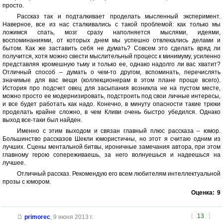
просто.
Рассказ так и подталкивает проделать мысленный эксперимент.
Наверное, все из нас сталкивались с такой проблемой: как только мы
ложимся спать, мозг сразу наполняется мыслями, идеями,
воспоминаниями, от которых днем мы успешно отвлекались делами и
бытом. Как же заставить себя не думать? Совсем это сделать вряд ли
получится, хотя можно свести мыслительный процесс к минимуму, усиленно
представляя кромешную тьму и только ее, однако надолго ли вас хватит?
Отличный способ – думать о чем-то другом, вспоминать, перечислять
значимые для вас вещи (коллекционерам в этом плане проще всего).
История про подсчет овец для засыпания возникла не на пустом месте,
можно просто ее модернизировать, подстроить под свои личные интересы,
и все будет работать как надо. Конечно, в минуту опасности такие трюки
проделать крайне сложно, в чем Кливи очень быстро убедился. Однако
выход все-таки был найден.
Именно с этим выходом и связан главный плюс рассказа – юмор.
Большинство рассказов Шекли юмористичны, но этот я считаю одним из
лучших. Сцены ментальной битвы, ироничные замечания автора, при этом
главному герою сопереживаешь, за него волнуешься и надеешься на
лучшее.
Отличный рассказ. Рекомендую его всем любителям интеллектуальной
прозы с юмором.
Оценка:
9
[
13
]
primorec
,
9 июня 2013 г.