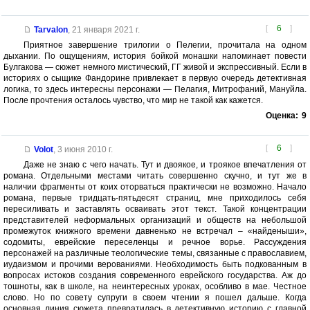
[
6
]
Tarvalon
,
21 января 2021 г.
Приятное завершение трилогии о Пелегии, прочитала на одном
дыхании. По ощущениям, история бойкой монашки напоминает повести
Булгакова — сюжет немного мистический, ГГ живой и экспрессивный. Если в
историях о сыщике Фандорине привлекает в первую очередь детективная
логика, то здесь интересны персонажи — Пелагия, Митрофаний, Мануйла.
После прочтения осталось чувство, что мир не такой как кажется.
Оценка:
9
[
6
]
Volot
,
3 июня 2010 г.
Даже не знаю с чего начать. Тут и двоякое, и троякое впечатления от
романа. Отдельными местами читать совершенно скучно, и тут же в
наличии фрагменты от коих оторваться практически не возможно. Начало
романа, первые тридцать-пятьдесят страниц, мне приходилось себя
пересиливать и заставлять осваивать этот текст. Такой концентрации
представителей неформальных организаций и обществ на небольшой
промежуток книжного времени давненько не встречал – «найденыши»,
содомиты, еврейские переселенцы и речное ворье. Рассуждения
персонажей на различные теологические темы, связанные с православием,
иудаизмом и прочими верованиями. Необходимость быть подкованным в
вопросах истоков создания современного еврейского государства. Аж до
тошноты, как в школе, на неинтересных уроках, особливо в мае. Честное
слово. Но по совету супруги в своем чтении я пошел дальше. Когда
основная линия сюжета превратилась в детективную историю с главной