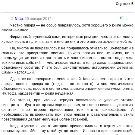
Оценка:
5
[
10
]
Nitta
,
25 января 2014 г.
Честно говоря — не особо понравилось, хотя хорошего о книге можно
сказать немало.
Фирменный акунинский язык, интересные ремарки, легкая читаемость,
историчность и т.д. и т.п., за что многие книги этого автора искренне люблю.
Но, многое не понравилось и не понравилось отчетливо. Во-первых и в
главных, это присутствие мистики. Ничего против нее не имею, но в
предыдущих детективах автор, хоть и часто играл на том, что подоплека
тех или иных событий — мистическая, все же в конце давал рациональное
объяснение событий. И это был, действительно, исторический детектив.
Самый настоящий.
Здесь же на переправе поменяли коней. Конечно, есть вариант, что я
автора поняла превратно (тогда — не только я), и «не мистическое»
объяснение есть, просто я его не смогла своим ограниченным умом понять.
Ну, тогда, как детектив — книга неудачная.
Во вторых, при чтении нередко появлялось ощущение этакого
винегрета — будто автор сам еще не решил, что же он пишет — детектив,
фентези, «про второе пришествие» или что-то философское. А
необходимость выдерживать при этом легкий и развлекательный стиль
повествования делает книгу еще более странной.
Когда я уяснила, что от «второго пришествия» не отвертеться, стало
совсем грустно. Ибо — ну какой тут детектив... И первого пришествия особо