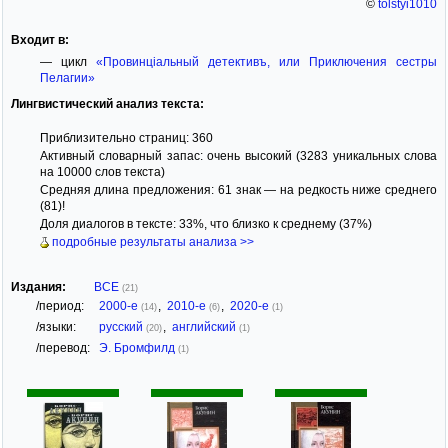
©
tolstyi1010
Входит в:
— цикл
«Провинцiальный детективъ, или Приключения сестры
Пелагии»
Лингвистический анализ текста:
Приблизительно страниц: 360
Активный словарный запас: очень высокий (3283 уникальных слова
на 10000 слов текста)
Средняя длина предложения: 61 знак — на редкость ниже среднего
(81)!
Доля диалогов в тексте: 33%, что близко к среднему (37%)
подробные результаты анализа >>
Издания:
ВСЕ
(21)
/период:
2000-е
,
2010-е
,
2020-е
(14)
(6)
(1)
/языки:
русский
,
английский
(20)
(1)
/перевод:
Э. Бромфилд
(1)