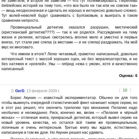
не заметили, и второе не заметим — что тут полемизировать. Перепевы
библейских историй на тему того, «что все было не так или не совсем так»
— вещь неоднозначная и сделать ее хорошо и интересно довольно сложно.
Тут волей-неволей будут сравнивать с Булгаковым, а выиграть в таком
сравнении непросто.
Провинциальный детектив оказался разрушен, мистический
(христианский детектив????) — так и не родился. Рассуждения на тему
жизни и религии, которые смотрелись вполне мило и уместно в первых
книгах, тут стали уже слегка (а местами — и не слегка) раздражать. На мой
вкус их многовато.
Что имеем в итоге? Легко читаемый, грамотно написанный, довольно
интересный текст с массой хороших сцен, не без морализаторства, и не
без натяжек и «роялей». Увы — гибрид «ежа с ужом», хотя и качественно
написанный.
Оценка:
6
[
10
]
GerD
,
13 февраля 2009 г.
Борис Акунин — известный экспериментатор. Обычно он для того
чтобы выкинуть очередной стилистический финт начинает новую серию, но
в этот раз решил, что окончить трилогию про монахиню Пелагию надо
необычно и неожиданно. Риск, конечно же, велик — «Пелагия и чёрный
монах» — отличная книга, прекрасный детектив, который вывел серию на
новый уровень качества, но остался всё таким же провинциальным,
логичным и очень интересным. Третью книгу мы ждали, естественно,
написанную в том же духе. Но Акунин решил нас удивить.