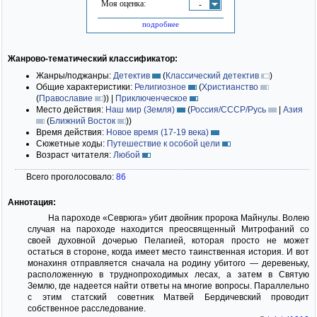
Моя оценка:
-
подробнее
Жанрово-тематический классификатор:
Жанры/поджанры:
Детектив
(
Классический детектив
)
Общие характеристики:
Религиозное
(
Христианство
(
Православие
)
)
|
Приключенческое
Место действия:
Наш мир (Земля)
(
Россия/СССР/Русь
|
Азия
(
Ближний Восток
)
)
Время действия:
Новое время (17-19 века)
Сюжетные ходы:
Путешествие к особой цели
Возраст читателя:
Любой
Всего проголосовало:
86
Аннотация:
На пароходе «Севрюга» убит двойник пророка Майнулы. Волею
случая на пароходе находится преосвященный Митрофаний со
своей духовной дочерью Пелагией, которая просто не может
остаться в стороне, когда имеет место таинственная история. И вот
монахиня отправляется сначала на родину убитого — деревеньку,
расположенную в труднопроходимых лесах, а затем в Святую
Землю, где надеется найти ответы на многие вопросы. Параллельно
с этим статский советник Матвей Бердичевский проводит
собственное расследование.