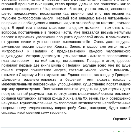
героиней прошлых книг цикла, стало проще. Дальше все понеслось, как во
многих произведениях Чхартишвили: быстро, увлекательно, легковесно,
где-то предсказуемо неожиданно (да именно так) и с претензией на
глубокие философские мысли. Первый том заведомо менее читабельный
по причине необходимости понимания, что это вообще за мистика, с чем ее
едят. Второй том «проглатывается» на одном дыхании – там ответы на
вопросы, поставленные в первой части. Мне показался весьма неглупым
пассаж о причинах увеличении процента однополой любви в зависимости
от уровня жизни и утонченности хьюмансов:smile:. Очень даже недурна
акунинская версия распятия Христа. Зрело, и мудро смотрятся мысли
Митрофания и Пелагии о предназначении каждого человеческого
индивидуума. Автором достигнута цель, заставить читателя сопереживать
главным героям – на мой взгляд, естественно. Правда, в этом, здорово
помогают первые две книги цикла о Пелагии. Больше всего мне по душе
финал. Второе пришествие Иисуса, светлые мысли, чистые помыслы,
отсылки к Старому и Новому заветам. Единственное, как всегда, у Григория
Шалвовича развлекательность и бешеный темп сюжета наряду с
многочисленными легковесными упрощениями, существенно портят общую
картину произведения. Постоянная попытка усидеть на двух стульях дает
неоднозначный результат, как-то отсутствие классической основательности
романов британских авторов конца XIX начала XX веков, так и совершенно
ненужные глубокомысленные философские витиеватости несвойственные
современному американскому ширпотребу. Семь, наверное, будет самой
справедливой оценкой сему творению.
Оценка:
7