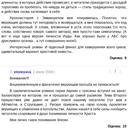
длинноты, в которых действие провисает, и читателю приходится с досадой
торопливо их пробегать. Но никуда не деться — стиль традиционно хорош,
и действие снова затягивает в себя.
Хроноистория с Эммануилом мне понравилась. Понятно, что
верующие должны тут негодовать и возмущаться, а мне показалось, что ход
очень интересный. А слова, вложенные в уста этого персонажа (то есть
слова, собственно говоря, самого автора), мне просто-таки симпатичны. (А
вот и еще одна версия личности Иуды. Как хорошо было у АБС про
дрисливого гусенка... а тут совершенно иное!).
Интересный. роман. И чудесный финал для завершения всего цикла:
удивительный вариант христовой невесты...
Оценка:
9
[
7
]
etoneyava
,
2 июля 2008 г.
Внимание!!!
Воцерковленным и фанатично верующим просьба не прикасаться!
В заключительном романе серии Акунин с трясины вступил на канат,
балансируя на котором, он и прошагал до самой развязки. Тема Второго
пришествия уже давно не даёт покоя нашему писателю (тут вам и
Айтматов, и Стругацкие...). Рискуя привлечь на свою голову проклятия
верующих и обвинения в богохульстве, Акунин нашёл в себе силы сообщить
читателю созревшее в душе понимание личности Христа.
Мне лично такое понимание близко.
Оценка:
10