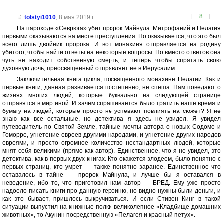
[
8
]
tolstyi1010
,
8 мая 2019 г.
На пароходе «Севрюга» убит пророк Майнула. Митрофаний и Пелагия
первыми оказываются на месте преступления. Но оказывается, что это был
всего лишь двойник пророка. И вот монахиня отправляется на родину
убитого, чтобы найти ответы на некоторые вопросы. Но вместо ответов она
чуть не находит собственную смерть, и теперь чтобы спрятать свою
духовную дочь, преосвященный отправляет ее в Иерусалим.
Заключительная книга цикла, посвященного монахине Пелагии. Как и
первые книги, данная развивается постепенно, не спеша. Нам поведают о
жизнях многих людей, которые буквально на следующей странице
отправятся в мир иной. И зачем спрашивается было тратить наше время и
бумагу на людей, которые просто не успевают повлиять на сюжет? Я не
знаю как все остальные, но детектива я здесь не увидел. Я увидел
путеводитель по Святой Земле, тайные мечты автора о новых Содоме и
Гоморре, угнетение евреев другими народами, и угнетение других народов
евреями, и просто огромное количество нестандартных людей, которые
мнят себя великими (прямо как автор). Единственное, что я не увидел, это
детектива, как в первых двух книгах. Кто окажется злодеем, было понятно с
первых страниц, кто умрет — также понятно заранее. Единственное что
оставалось в тайне — пророк Майнула, и лучше бы я оставался в
неведение, ибо то, что приготовил нам автор — БРЕД. Ему уже просто
надоело писать книги про данную героиню, но видно нужны были деньги, и
как это бывает, пришлось выкручиваться. И если Стивен Кинг в такой
ситуации выпустил на книжные полки великолепное «Кладбище домашних
животных», то Акунин посредственную «Пелагея и красный петух».