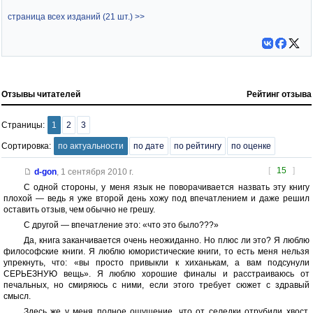
страница всех изданий (21 шт.) >>
Отзывы читателей
Рейтинг отзыва
Страницы:
1
2
3
Сортировка:
по актуальности
по дате
по рейтингу
по оценке
[
15
]
d-gon
,
1 сентября 2010 г.
С одной стороны, у меня язык не поворачивается назвать эту книгу
плохой — ведь я уже второй день хожу под впечатлением и даже решил
оставить отзыв, чем обычно не грешу.
С другой — впечатление это: «что это было???»
Да, книга заканчивается очень неожиданно. Но плюс ли это? Я люблю
философские книги. Я люблю юмористические книги, то есть меня нельзя
упрекнуть, что: «вы просто привыкли к хиханькам, а вам подсунули
СЕРЬЕЗНУЮ вещь». Я люблю хорошие финалы и расстраиваюсь от
печальных, но смиряюсь с ними, если этого требует сюжет с здравый
смысл.
Здесь же у меня полное ощущение, что от селедки отрубили хвост,