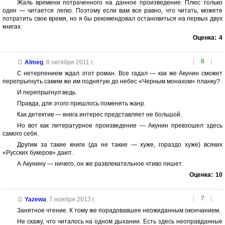
Жаль времени потраченного на данное произведение. Плюс только
один — читается легко. Поэтому если вам все равно, что читать, можете
потратить свое время, но я бы рекомендовал остановиться на первых двух
книгах.
Оценка:
4
[
8
]
Almeg
,
8 октября 2011 г.
С нетерпением ждал этот роман. Все гадал — как же Акунин сможет
перепрыгнуть самим же им поднятую до небес «Черным монахом» планку?
И перепрыгнул ведь.
Правда, для этого пришлось поменять жанр.
Как детектив — книга интерес представляет не большой.
Но вот как литературное произведение — Акунин превзошел здесь
самого себя.
Другим за такие книги (да не такие — хуже, гораздо хуже) всяких
«Русских букеров» дают.
А Акунину — ничего, он же развлекательное чтиво пишет.
Оценка:
10
[
7
]
Yazewa
,
7 ноября 2013 г.
Занятное чтение. К тому же порадовавшее неожиданным окончанием.
Не скажу, что читалось на одном дыхании. Есть здесь неоправданные