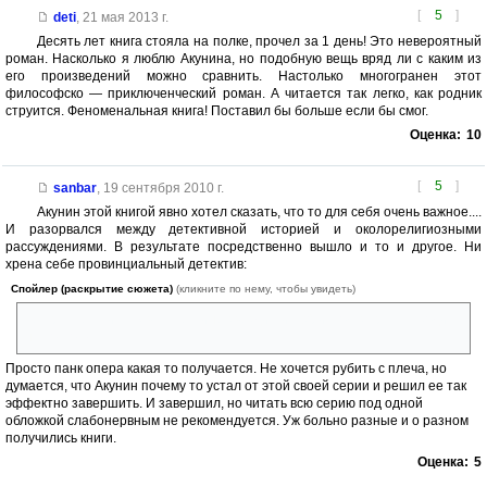
[
5
]
deti
,
21 мая 2013 г.
Десять лет книга стояла на полке, прочел за 1 день! Это невероятный
роман. Насколько я люблю Акунина, но подобную вещь вряд ли с каким из
его произведений можно сравнить. Настолько многогранен этот
философско — приключенческий роман. А читается так легко, как родник
струится. Феноменальная книга! Поставил бы больше если бы смог.
Оценка:
10
[
5
]
sanbar
,
19 сентября 2010 г.
Акунин этой книгой явно хотел сказать, что то для себя очень важное....
И разорвался между детективной историей и околорелигиозными
рассуждениями. В результате посредственно вышло и то и другое. Ни
хрена себе провинциальный детектив:
Спойлер (раскрытие сюжета)
(кликните по нему, чтобы увидеть)
сестра Пелагия аж в Палестине звездит, и с Христом за ручку уходит
на Голгофу.
Просто панк опера какая то получается. Не хочется рубить с плеча, но
думается, что Акунин почему то устал от этой своей серии и решил ее так
эффектно завершить. И завершил, но читать всю серию под одной
обложкой слабонервным не рекомендуется. Уж больно разные и о разном
получились книги.
Оценка:
5