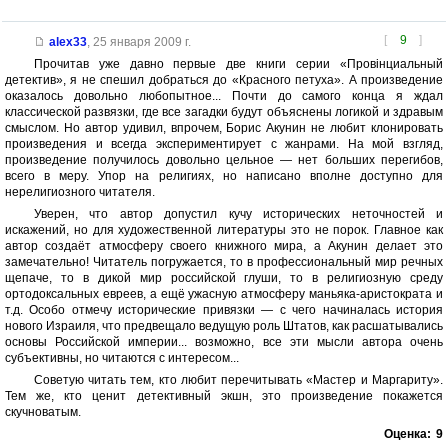
[
9
]
alex33
,
25 января 2009 г.
Прочитав уже давно первые две книги серии «Провiнциальный
детектив», я не спешил добраться до «Красного петуха». А произведение
оказалось довольно любопытное... Почти до самого конца я ждал
классической развязки, где все загадки будут объяснены логикой и здравым
смыслом. Но автор удивил, впрочем, Борис Акунин не любит клонировать
произведения и всегда экспериментирует с жанрами. На мой взгляд,
произведение получилось довольно цельное — нет больших перегибов,
всего в меру. Упор на религиях, но написано вполне доступно для
нерелигиозного читателя.
Уверен, что автор допустил кучу исторических неточностей и
искажений, но для художественной литературы это не порок. Главное как
автор создаёт атмосферу своего книжного мира, а Акунин делает это
замечательно! Читатель погружается, то в профессиональный мир речных
щепаче, то в дикой мир российской глуши, то в религиозную среду
ортодоксальных евреев, а ещё ужасную атмосферу маньяка-аристократа и
т.д. Особо отмечу исторические привязки — с чего начиналась история
нового Израиля, что предвещало ведущую роль Штатов, как расшатывались
основы Российской империи... возможно, все эти мысли автора очень
субъективны, но читаются с интересом...
Советую читать тем, кто любит перечитывать «Мастер и Маргариту».
Тем же, кто ценит детективный экшн, это произведение покажется
скучноватым.
Оценка:
9