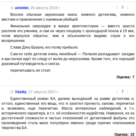
[
3
]
amlobin
,
26 августа 2016 г.
Вполне обычная акунинская книга: немного детектива, немного
мистики и приключения с наемным убийцей.
Финальная сверхидея в жанре криптоистории — вместо христа
распяли его ученика, а сам он через пещерку с хронодырой поала в 19 век,
поом вернулся обратно, чем и объясняются видимо слухи о его
воскрешении.
Слава Дэну Брауну, его полку прибыло.
Сам по себе детктив очень линейный — Пелагия разгадывает загадки
и как гончая идет по следу от волги до иерусалима. Кроме того, это хороший
дорожный путеводитель о сектах.
перечитывать не стоит.
Оценка:
7
[
3
]
Vitality
,
27 августа 2007 г.
Единственный роман БА, далеко выходяший за рамки детектива и,
оттого, единственная его вещь, что я захотел прочесть заново, перечитал
и, возможно, еще перечитаю. Масса интересных наблюдений, в т.ч.
исторического характера, в т.ч. об особенностях иудейства. Наверное, из-за
достаточной сложности и частых отклонений от детективной фабулы это
произведение столь мало популярно именно среди горячих поклонников
творчества БА.
Оценка:
10