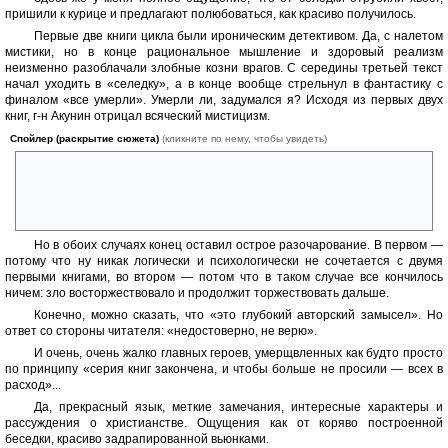
пришили к курице и предлагают полюбоваться, как красиво получилось.
Первые две книги цикла были ироническим детективом. Да, с налетом
мистики, но в конце рациональное мышление и здоровый реализм
неизменно разоблачали злобные козни врагов. С середины третьей текст
начал уходить в «селедку», а в конце вообще стрельнул в фантастику с
финалом «все умерли». Умерли ли, задумался я? Исходя из первых двух
книг, г-н Акунин отрицал всяческий мистицизм.
Спойлер (раскрытие сюжета)
(кликните по нему, чтобы увидеть)
То есть конец можно толковать и как «неожиданно герои уверовали, и
из кустов выехал рояль, то бишь вышел Мессия», и как «на самом
деле не было никакого мессии, а до пророка и Пелагии просто
добрались люди прокуратора и тишком уничтожили».
Но в обоих случаях конец оставил острое разочарование. В первом —
потому что ну никак логически и психологически не сочетается с двумя
первыми книгами, во втором — потом что в таком случае все кончилось
ничем: зло восторжествовало и продолжит торжествовать дальше.
Конечно, можно сказать, что «это глубокий авторский замысел». Но
ответ со стороны читателя: «недостоверно, не верю».
И очень, очень жалко главных героев, умерщвленных как будто просто
по принципу «серия книг закончена, и чтобы больше не просили — всех в
расход»...
Да, прекрасный язык, меткие замечания, интересные характеры и
рассуждения о христианстве. Ощущения как от коряво построенной
беседки, красиво задрапированной вьюнками.