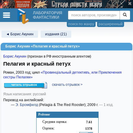
ЛАБОРАТОРИЯ
ФАНТАСТИКИ
поиск по жанру
расширенный
◄ Борис Акунин
издания (21)
Борис Акунин «Пелагия и красный петух»
Борис Акунин
(признан в РФ иностранным агентом)
Пелагия и красный петух
Роман,
2003
год; цикл
«Провинцiальный детективъ, или Приключения
сестры Пелагии»
скачать отрывок >
читать отрывок
Язык написания: русский
Перевод на английский:
—
Э. Бромфилд
(Pelagia & The Red Rooster)
; 2009 г.
— 1 изд.
Рейтинг
Средняя оценка:
7.61
Оценок:
1378