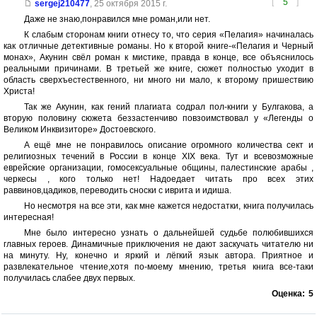
[
5
]
sergej210477
,
25 октября 2015 г.
Даже не знаю,понравился мне роман,или нет.
К слабым сторонам книги отнесу то, что серия «Пелагия» начиналась
как отличные детективные романы. Но к второй книге-«Пелагия и Черный
монах», Акунин свёл роман к мистике, правда в конце, все объяснилось
реальными причинами. В третьей же книге, сюжет полностью уходит в
область сверхъестественного, ни много ни мало, к второму пришествию
Христа!
Так же Акунин, как гений плагиата содрал пол-книги у Булгакова, а
вторую половину сюжета беззастенчиво повзоимствовал у «Легенды о
Великом Инквизиторе» Достоевского.
А ещё мне не понравилось описание огромного количества сект и
религиозных течений в России в конце XIX века. Тут и всевозможные
еврейские организации, гомосексуальные общины, палестинские арабы ,
черкесы , кого только нет! Надоедает читать про всех этих
раввинов,цадиков, переводить сноски с иврита и идиша.
Но несмотря на все эти, как мне кажется недостатки, книга получилась
интересная!
Мне было интересно узнать о дальнейшей судьбе полюбившихся
главных героев. Динамичные приключения не дают заскучать читателю ни
на минуту. Ну, конечно и яркий и лёгкий язык автора. Приятное и
развлекательное чтение,хотя по-моему мнению, третья книга все-таки
получилась слабее двух первых.
Оценка:
5