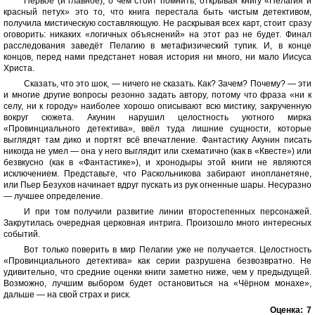
Первое (и главное), о чём стоит помнить, открывая книгу «Пелагия и
красный петух» это то, что книга перестала быть чистым детективом,
получила мистическую составляющую. Не раскрывая всех карт, стоит сразу
оговорить: никаких «логичных объяснений» на этот раз не будет. Финал
расследования заведёт Пелагию в метафизический тупик. И, в конце
концов, перед нами предстанет новая история ни много, ни мало Иисуса
Христа.
Сказать, что это шок, — ничего не сказать. Как? Зачем? Почему? — эти
и многие другие вопросы резонно задать автору, потому что фраза «ни к
селу, ни к городу» наиболее хорошо описывают всю мистику, закрученную
вокруг сюжета. Акунин нарушил целостность уютного мирка
«Провинциального детектива», ввёл туда лишние сущности, которые
выглядят там дико и портят всё впечатление. Фантастику Акунин писать
никогда не умел — она у него выглядит или схематично (как в «Квесте») или
безвкусно (как в «Фантастике»), и хронодыры этой книги не являются
исключением. Представьте, что Раскольникова забирают инопланетяне,
или Пьер Безухов начинает вдруг пускать из рук огненные шары. Несуразно
— лучшее определение.
И при том получили развитие линии второстепенных персонажей.
Закрутилась очередная церковная интрига. Произошло много интересных
событий.
Вот только поверить в мир Пелагии уже не получается. Целостность
«Провинциального детектива» как серии разрушена безвозвратно. Не
удивительно, что средние оценки книги заметно ниже, чем у предыдущей.
Возможно, лучшим выбором будет остановиться на «Чёрном монахе»,
дальше — на свой страх и риск.
Оценка:
7