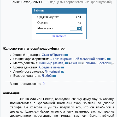
Шамзеннахар)
; 2021 г.
— 2 изд.
[язык первоисточника: французский]
Рейтинг
Средняя оценка:
7.51
Оценок:
59
Моя оценка:
-
подробнее
Жанрово-тематический классификатор:
Жанры/поджанры:
Сказка/Притча
Общие характеристики:
С ярко выраженной любовной линией
Место действия:
Наш мир (Земля)
(
Азия
(
Ближний Восток
)
)
Время действия:
Средние века
Линейность сюжета:
Линейный
Возраст читателя:
Любой
Всего проголосовало:
9
Аннотация:
Юноша Али ибн Беккар, благодаря своему другу Абу-ль-Хасану,
познакомился с красавицей Шамс-ан-Нахар, жившей во дворце
халифа. Её красота и ум так потрясли его, что он влюбился в
девушку. Шамс-ан-Нахар ответила ему взаимностью, но границ
дозволенного преступить не могла, так как была любимой