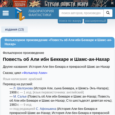
ЛАБОРАТОРИЯ
ФАНТАСТИКИ
поиск по жанру
расширенный
издания (13)
Фольклорное произведение «Повесть об Али ибн Беккаре и Шамс-ан-
Нахар»
Фольклорное произведение
Повесть об Али ибн Беккаре и Шамс-ан-Нахар
Другие названия: История Али бен-Бекара и прекрасной Шамс ан-Нахар
Сказка; цикл
«Фольклор Азии»
Язык написания: арабский
Перевод на русский:
—
Л. Шелгунова
(Исторія Али, сына Беккара, и Шемсъ-Энъ-Нагара)
;
1908 г.
— 1 изд.
[язык первоисточника: английский]
—
М. Салье
(Повесть об Али ибн Беккаре и Шамс ан-Нахар; Повесть
об Али ибн Беккаре и Шамс-ан-Нахар; Сто шестьдесят девятая ночь)
;
1983 г.
— 9 изд.
—
под редакцией
С. Афонькина
(История Али бен-Бекара и
прекрасной Шамс ан-Нахар; История Али-бен-Бекара и прекрасной