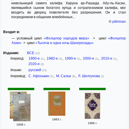
невольницей самого халифа Харуна ар-Рашида. Абу-ль-Хасан,
являвшийся сыном богатого купца и сотрапезником халифа, мог
входить во дворец повелителя без разрешения. Он и стал
посредником в общении влюблённых...
©
pitiriman
Входит в:
— условный цикл
«Фольклор народов мира»
> цикл
«Фольклор
Азии»
> цикл
«Тысяча и одна ночь Шахерезады»
Издания:
ВСЕ
(13)
/период:
1900-е
,
1980-е
,
1990-е
,
2000-е
,
2010-е
,
(1)
(3)
(1)
(1)
(1)
2020-е
(6)
/языки:
русский
(13)
/перевод:
С. Афонькин
,
М. Салье
,
Л. Шелгунова
(2)
(9)
(1)
1983 г.
1986 г.
1908 г.