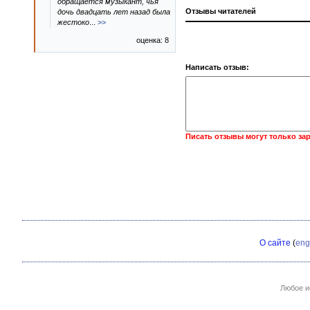
обращается музыкант, чья
Отзывы читателей
дочь двадцать лет назад была
жестоко
...
>>
оценка: 8
Написать отзыв:
Писать отзывы могут только за
О сайте
(
eng
Любое и