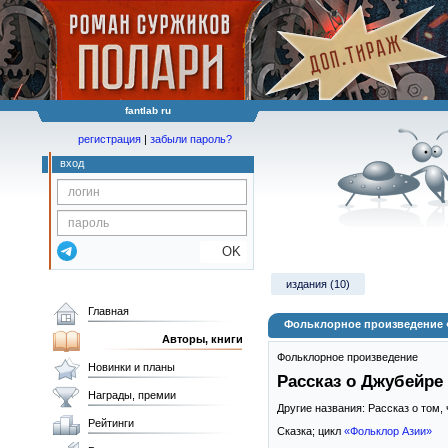
fantlab ru
регистрация
|
забыли пароль?
вход
OK
издания (10)
Главная
Фольклорное произведение «
Авторы, книги
Фольклорное произведение
Новинки и планы
Рассказ о Джубейре
Награды, премии
Другие названия: Рассказ о том
Рейтинги
Сказка; цикл
«Фольклор Азии»