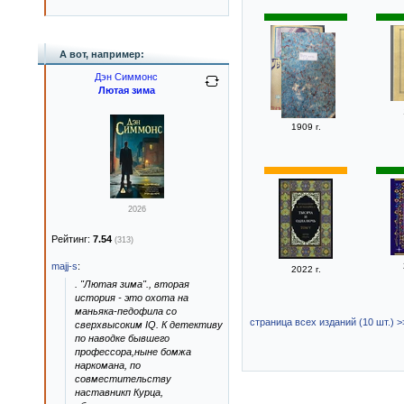
А вот, например:
Дэн Симмонс
Лютая зима
1909 г.
2026
Рейтинг:
7.54
(313)
majj-s
:
2022 г.
. "Лютая зима"., вторая
история - это охота на
маньяка-педофила со
страница всех изданий (10 шт.) >
сверхвысоким IQ. К детективу
по наводке бывшего
профессора,ныне бомжа
наркомана, по
совместительству
наставникп Курца,