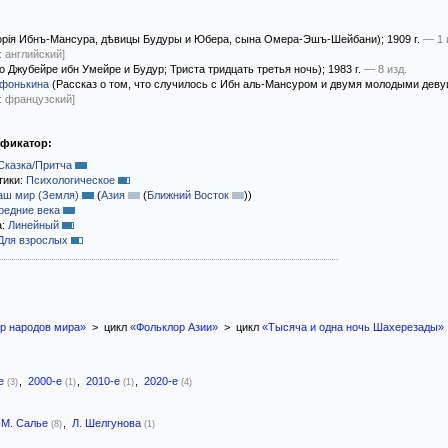
рія Ибнъ-Мансура, дѣвицы Будуры и Юбера, сына Омера-Эшъ-Шейбани)
; 1909 г.
— 1 
: английский]
о Джубейре ибн Умейре и Будур; Триста тридцать третья ночь)
; 1983 г.
— 8 изд.
Афонькина
(Рассказ о том, что случилось с Ибн аль-Мансуром и двумя молодыми дев
: французский]
ификатор:
Сказка/Притча
тики:
Психологическое
аш мир (Земля)
(
Азия
(
Ближний Восток
)
)
редние века
а:
Линейный
Для взрослых
р народов мира»
> цикл
«Фольклор Азии»
> цикл
«Тысяча и одна ночь Шахерезады»
-е
,
2000-е
,
2010-е
,
2020-е
(3)
(1)
(1)
(4)
М. Салье
,
Л. Шелгунова
(8)
(1)