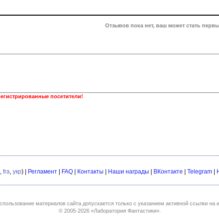
Отзывов пока нет, ваш может стать первы
регистрированные посетители!
,
fra
,
укр
) |
Регламент
|
FAQ
|
Контакты
|
Наши награды
|
ВКонтакте
|
Telegram
|
спользование материалов сайта допускается только с указанием активной ссылки на и
© 2005-2026
«Лаборатория Фантастики»
.