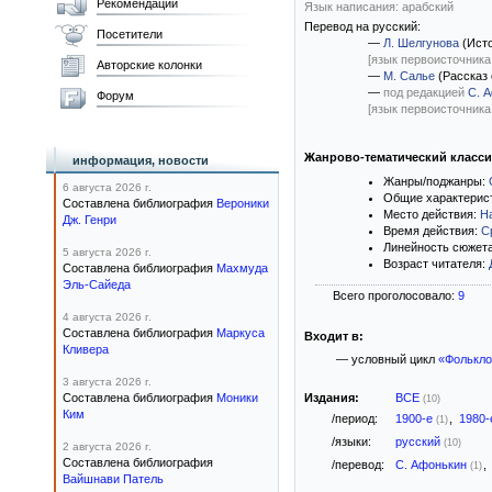
Рекомендации
Язык написания: арабский
Перевод на русский:
Посетители
—
Л. Шелгунова
(Исто
[язык первоисточника
Авторские колонки
—
М. Салье
(Рассказ 
—
под редакцией
С. 
Форум
[язык первоисточника
Жанрово-тематический класс
информация, новости
Жанры/поджанры:
6 августа 2026 г.
Общие характерис
Составлена библиография
Вероники
Место действия:
Н
Дж. Генри
Время действия:
С
Линейность сюжет
5 августа 2026 г.
Возраст читателя:
Составлена библиография
Махмуда
Эль-Сайеда
Всего проголосовало:
9
4 августа 2026 г.
Составлена библиография
Маркуса
Входит в:
Кливера
— условный цикл
«Фолькло
3 августа 2026 г.
Составлена библиография
Моники
Издания:
ВСЕ
(10)
Ким
/период:
1900-е
,
1980
(1)
/языки:
русский
(10)
2 августа 2026 г.
Составлена библиография
/перевод:
С. Афонькин
,
(1)
Вайшнави Патель