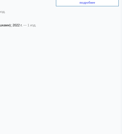
подробнее
изд.
ушками)
; 2022 г.
— 1 изд.