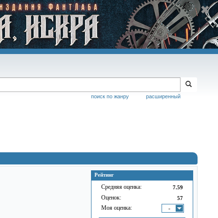
поиск по жанру
расширенный
Рейтинг
Средняя оценка:
7.59
Оценок:
57
Моя оценка:
-