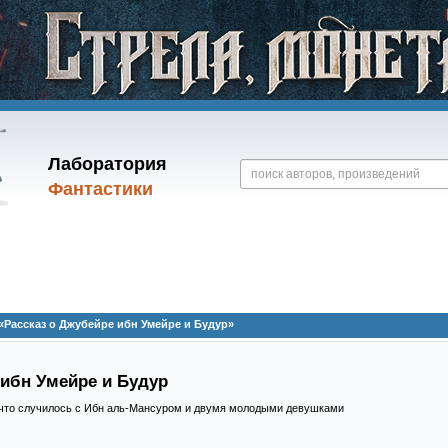
Лаборатория
Фантастики
Рассказ о Джубейре ибн Умейре и Будур»
 ибн Умейре и Будур
, что случилось с Ибн аль-Мансуром и двумя молодыми девушками