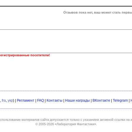
Отзывов пока нет, ваш может стать первы
регистрированные посетители!
,
fra
,
укр
) |
Регламент
|
FAQ
|
Контакты
|
Наши награды
|
ВКонтакте
|
Telegram
|
спользование материалов сайта допускается только с указанием активной ссылки на и
© 2005-2026
«Лаборатория Фантастики»
.