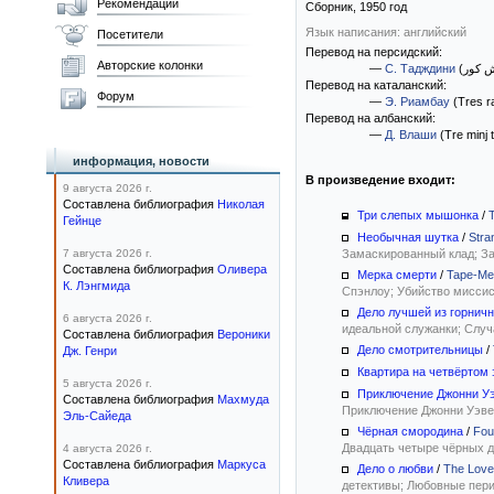
Рекомендации
Сборник,
1950
год
Язык написания: английский
Посетители
Перевод на персидский:
Авторские колонки
—
С. Тадждини
Перевод на каталанский:
Форум
—
Э. Риамбау
(Tres ra
Перевод на албанский:
—
Д. Влаши
(Tre minj 
информация, новости
В произведение входит:
9 августа 2026 г.
Составлена библиография
Николая
Три слепых мышонка
/
Гейнце
Необычная шутка
/
Stra
7 августа 2026 г.
Замаскированный клад; За
Составлена библиография
Оливера
Мерка смерти
/
Tape-Me
К. Лэнгмида
Спэнлоу; Убийство миссис
Дело лучшей из горнич
6 августа 2026 г.
идеальной служанки; Случ
Составлена библиография
Вероники
Дело смотрительницы
/
Дж. Генри
Квартира на четвёртом 
5 августа 2026 г.
Приключение Джонни У
Составлена библиография
Махмуда
Приключение Джонни Уэве
Эль-Сайеда
Чёрная смородина
/
Fou
Двадцать четыре чёрных д
4 августа 2026 г.
Составлена библиография
Маркуса
Дело о любви
/
The Love
Кливера
детективы; Любовные пери