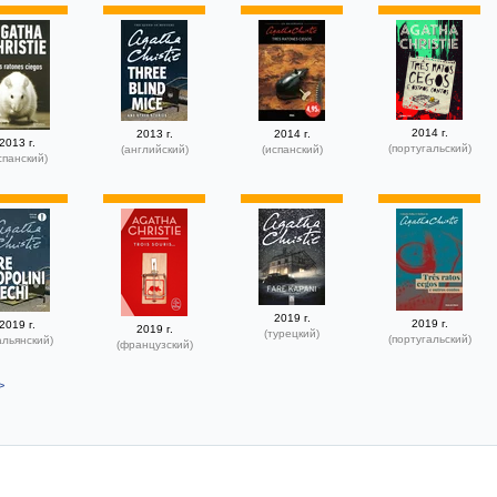
2014 г.
2013 г.
2014 г.
2013 г.
(португальский)
(английский)
(испанский)
спанский)
2019 г.
2019 г.
2019 г.
2019 г.
(турецкий)
(португальский)
альянский)
(французский)
>