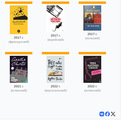
2017 г.
2017 г.
2017 г.
(польский)
(корейский)
(французский)
2021 г.
2022 г.
2022 г.
(испанский)
(португальский)
(испанский)