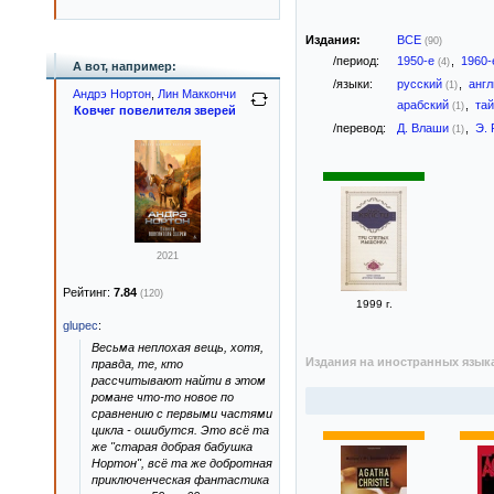
Издания:
ВСЕ
(90)
/период:
1950-е
,
1960
(4)
А вот, например:
/языки:
русский
,
анг
(1)
Андрэ Нортон
,
Лин Маккончи
арабский
,
та
(1)
Ковчег повелителя зверей
/перевод:
Д. Влаши
,
Э.
(1)
2021
Рейтинг:
7.84
(120)
1999 г.
glupec
:
Весьма неплохая вещь, хотя,
Издания на иностранных язык
правда, те, кто
рассчитывают найти в этом
романе что-то новое по
сравнению с первыми частями
цикла - ошибутся. Это всё та
же "старая добрая бабушка
Нортон", всё та же добротная
приключенческая фантастика