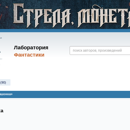
Лаборатория
Фантастики
(90)
ышонка»
ка