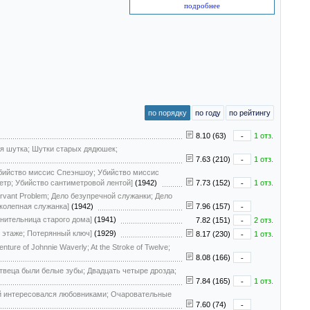
подробнее
по порядку
по году
по рейтингу
8.10 (63)
-
1 отз.
вая шутка; Шутки старых дядюшек;
7.63 (210)
-
1 отз.
r; Убийство миссис Спеэншоу; Убийство миссис
етр; Убийство сантиметровой лентой]
(1942)
7.73 (152)
-
1 отз.
ervant Problem; Дело безупречной служанки; Дело
колепная служанка]
(1942)
7.96 (157)
-
анительница старого дома]
(1941)
7.82 (151)
-
2 отз.
ьем этаже; Потерянный ключ]
(1929)
8.17 (230)
-
1 отз.
nture of Johnnie Waverly; At the Stroke of Twelve;
8.08 (166)
-
ертвеца были белые зубы; Двадцать четыре дрозда;
7.84 (165)
-
1 отз.
рый интересовался любовниками; Очаровательные
7.60 (74)
-