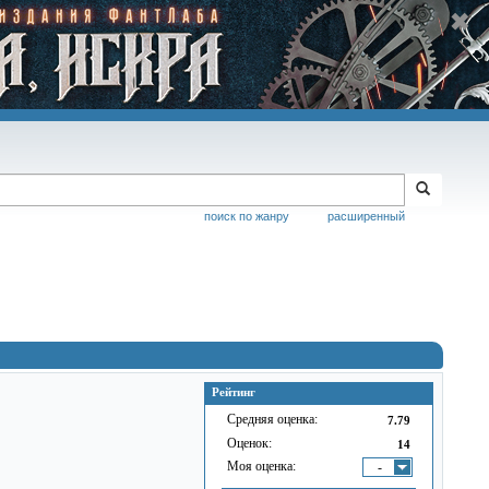
поиск по жанру
расширенный
Рейтинг
Средняя оценка:
7.79
Оценок:
14
Моя оценка:
-