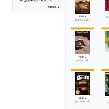
на уровне 50-х - 60-х
...
>>
оценка: 7
2001 г.
(к
(английский)
2005 г.
(т
(испанский)
2009 г.
(норвежский)
(а