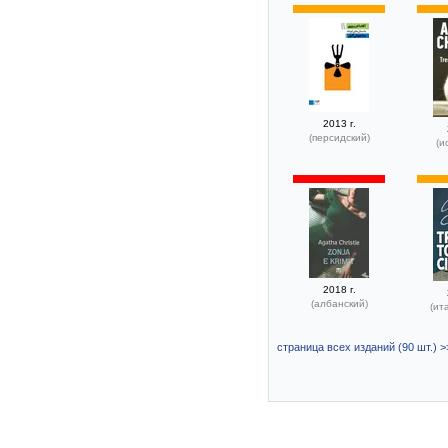
2013 г.
(персидский)
(и
2018 г.
(албанский)
(ит
страница всех изданий (90 шт.) >