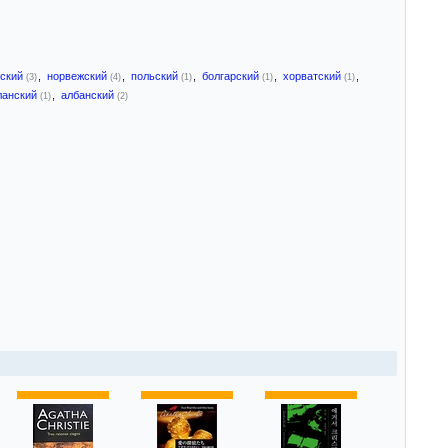
ский
,
норвежский
,
польский
,
болгарский
,
хорватский
,
(3)
(4)
(1)
(1)
(1)
ланский
,
албанский
(1)
(2)