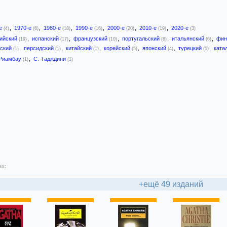
-е
,
1970-е
,
1980-е
,
1990-е
,
2000-е
,
2010-е
,
2020-е
(4)
(6)
(18)
(16)
(20)
(19)
(3)
лийский
,
испанский
,
французский
,
португальский
,
итальянский
,
фин
(19)
(17)
(10)
(6)
(6)
йский
,
персидский
,
китайский
,
корейский
,
японский
,
турецкий
,
ката
(1)
(1)
(1)
(5)
(4)
(5)
 Риамбау
,
С. Тадждини
(1)
(1)
ах:
+ещё 49 изданий