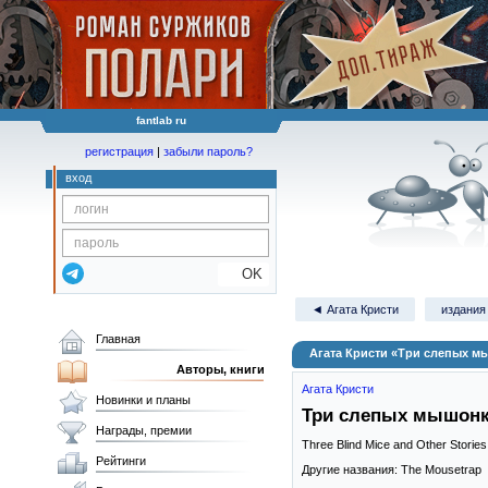
fantlab ru
регистрация
|
забыли пароль?
вход
OK
◄ Агата Кристи
издания 
Главная
Агата Кристи «Три слепых м
Авторы, книги
Агата Кристи
Новинки и планы
Три слепых мышон
Награды, премии
Three Blind Mice and Other Stories
Рейтинги
Другие названия: The Mousetrap