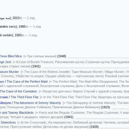
(سه موش کور)
; 2013 г.
— 1 изд.
tolins cecs)
; 1985 г.
— 1 изд.
të verbër)
; 1993 г.
— 1 изд.
Three Blind Mice
[= Три слепые мышки]
(1948)
nge Jest
[= A Case of Buried Treasure; Рискованная шутка; Странная шутка; Причудли
гадка старых писем]
(1941)
asure Murder
[= The Case of the Retired Jeweller; Tape Measure Murder; Village Murde
 Спенлоу; Убийство по мерке; Орудие убийства — портновская лента; Роковой сантим
ных
/
The Case of the Perfect Maid
[= The Perfect Maid; The Maid Who Disappeared; The S
ай с идеальной служанкой; Безупречная служанка; Дело о безупречной служанке; Вели
The Case of the Caretaker
[= Лекарство для мисс Марпл; Случай с вдовой сторожа; Хр
этаже
/
The Third Floor Flat
[= In the Third Floor Flat; Third Floor Flat; Квартира на трет
эйверли
/
The Adventure of Johnny Waverly
[= The Kidnapping of Johnnie Waverly; The Adve
рли; Похищение Джонни Уэйверли; Приключение Джонни Вейверли]
(1923)
r and Twenty Blackbirds
[= Poirot and the Regular Customer; The Regular Customer; У м
розда; Четыре и двадцать черных дроздов]
(1941)
 Detectives
[= At the Crossroads; На перекрёстке; Любовный детектив; Человек, кото
петии; Преступления любви; Детективы по делам амурным]
(1926)