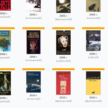
2002 г.
2003 г.
2004 г.
2003 г.
орейский)
(итальянский)
(испанский)
(французский)
2006 г.
2006 г.
2006 г.
(тайский)
урецкий)
2006 г.
(итальянский)
(хорватский)
2010 г.
2010 г.
2010 г.
2009 г.
(испанский)
(французский)
(французский)
рабский)