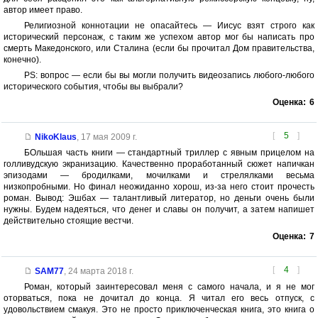
автор имеет право.
Религиозной коннотации не опасайтесь — Иисус взят строго как
исторический персонаж, с таким же успехом автор мог бы написать про
смерть Македонского, или Сталина (если бы прочитал Дом правительства,
конечно).
PS: вопрос — если бы вы могли получить видеозапись любого-любого
исторического события, чтобы вы выбрали?
Оценка:
6
[
5
]
NikoKlaus
,
17 мая 2009 г.
БОльшая часть книги — стандартный триллер с явным прицелом на
голливудскую экранизацию. Качественно проработанный сюжет напичкан
эпизодами — бродилками, мочилками и стрелялками весьма
низкопробными. Но финал неожиданно хорош, из-за него стоит прочесть
роман. Вывод: Эшбах — талантливый литератор, но деньги очень были
нужны. Будем надеяться, что денег и славы он получит, а затем напишет
действительно стоящие вестчи.
Оценка:
7
[
4
]
SAM77
,
24 марта 2018 г.
Роман, который заинтересовал меня с самого начала, и я не мог
оторваться, пока не дочитал до конца. Я читал его весь отпуск, с
удовольствием смакуя. Это не просто приключенческая книга, это книга о