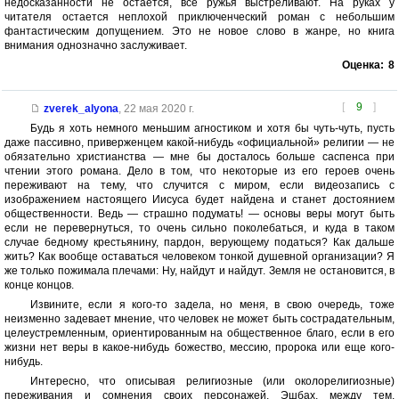
недосказанности не остается, все ружья выстреливают. На руках у
читателя остается неплохой приключенческий роман с небольшим
фантастическим допущением. Это не новое слово в жанре, но книга
внимания однозначно заслуживает.
Оценка:
8
[
9
]
zverek_alyona
,
22 мая 2020 г.
Будь я хоть немного меньшим агностиком и хотя бы чуть-чуть, пусть
даже пассивно, приверженцем какой-нибудь «официальной» религии — не
обязательно христианства — мне бы досталось больше саспенса при
чтении этого романа. Дело в том, что некоторые из его героев очень
переживают на тему, что случится с миром, если видеозапись с
изображением настоящего Иисуса будет найдена и станет достоянием
общественности. Ведь — страшно подумать! — основы веры могут быть
если не перевернуться, то очень сильно поколебаться, и куда в таком
случае бедному крестьянину, пардон, верующему податься? Как дальше
жить? Как вообще оставаться человеком тонкой душевной организации? Я
же только пожимала плечами: Ну, найдут и найдут. Земля не остановится, в
конце концов.
Извините, если я кого-то задела, но меня, в свою очередь, тоже
неизменно задевает мнение, что человек не может быть сострадательным,
целеустремленным, ориентированным на общественное благо, если в его
жизни нет веры в какое-нибудь божество, мессию, пророка или еще кого-
нибудь.
Интересно, что описывая религиозные (или околорелигиозные)
переживания и сомнения своих персонажей, Эшбах, между тем,