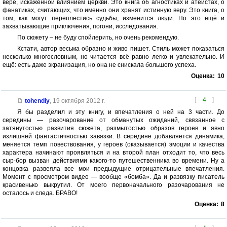
вере, искаженной влиянием церкви. Это книга об агностиках и атеистах, о
фанатиках, считающих, что именно они хранят истинную веру. Это книга, о
том, как могут переплестись судьбы, изменится люди. Но это ещё и
захватывающие приключения, погони, исследования.
По сюжету – не буду спойлерить, но очень рекомендую.
Кстати, автор весьма образно и живо пишет. Стиль может показаться
несколько многословным, но читается всё равно легко и увлекательно. И
ещё: есть даже экранизация, но она не снискала большого успеха.
Оценка:
10
[
4
]
tohendiy
,
19 октября 2012 г.
Я бы разделил и эту книгу, и впечатления о ней на 3 части. До
середины — разочарование от обманутых ожиданий, связанное с
затянутостью развития сюжета, размытостью образов героев и явно
излишней фантастичностью завязки. В середине добавляется динамика,
меняется темп повествования, у героев (оказывается) эмоции и качества
характера начинают проявляться и на второй план отходит то, что весь
сыр-бор вызван действиями какого-то путешественника во времени. Ну а
концовка развеяла все мои предыдущие отрицательные впечатления.
Момент с просмотром видео — вообще «бомба». Да и развязку писатель
красивенько выкрутил. От моего первоначального разочарования не
осталось и следа. БРАВО!
Оценка:
8