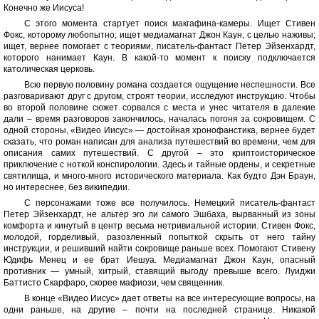
Конечно же Иисуса!
С этого момента стартует поиск макгафина-камеры. Ищет Стивен
Фокс, которому любопытно; ищет медиамагнат Джон Каун, с целью наживы;
ищет, вернее помогает с теориями, писатель-фантаст Петер Эйзенхардт,
которого нанимает Каун. В какой-то момент к поиску подключается
католическая церковь.
Всю первую половину романа создается ощущение неспешности. Все
разговаривают друг с другом, строят теории, исследуют инструкцию. Чтобы
во второй половине сюжет сорвался с места и унес читателя в далекие
дали – время разговоров закончилось, началась погоня за сокровищем. С
одной стороны, «Видео Иисус» — достойная хронофанстика, вернее будет
сказать, что роман написан для анализа путешествий во времени, чем для
описания самих путешествий. С другой – это криптоисторическое
приключение с ноткой конспирологии. Здесь и тайные ордены, и секретные
святилища, и много-много исторического материала. Как будто Дэн Браун,
но интереснее, без википедии.
С персонажами тоже все получилось. Немецкий писатель-фантаст
Петер Эйзенхардт, не альтер эго ли самого Эшбаха, вырванный из зоны
комфорта и кинутый в центр весьма нетривиальной истории. Стивен Фокс,
молодой, горделивый, разозленный попыткой скрыть от него тайну
инструкции, и решивший найти сокровище раньше всех. Помогают Стивену
Юдифь Менец и ее брат Иешуа. Медиамагнат Джон Каун, опасный
противник — умный, хитрый, ставящий выгоду превыше всего. Луиджи
Баттисто Скарфаро, скорее мафиози, чем священник.
В конце «Видео Иисус» дает ответы на все интересующие вопросы, на
одни раньше, на другие – почти на последней странице. Никакой