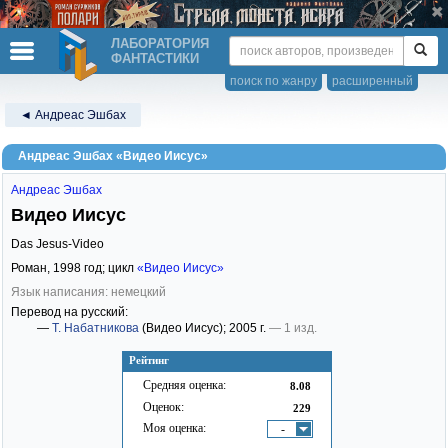
ЛАБОРАТОРИЯ
ФАНТАСТИКИ
поиск по жанру
расширенный
◄ Андреас Эшбах
Андреас Эшбах «Видео Иисус»
Андреас Эшбах
Видео Иисус
Das Jesus-Video
Роман,
1998
год; цикл
«Видео Иисус»
Язык написания: немецкий
Перевод на русский:
—
Т. Набатникова
(Видео Иисус)
; 2005 г.
— 1 изд.
Рейтинг
Средняя оценка:
8.08
Оценок:
229
Моя оценка:
-