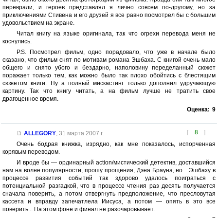
переврали, и героев представлял я лично совсем по-другому, но за
приключениями Стивена и его друзей я все равно посмотрел бы с большим
удовольствием на экране.
Читал книгу на языке оригинала, так что огрехи перевода меня не
коснулись.
P.S. Посмотрел фильм, одно порадовало, что уже в начале было
сказано, что фильм снят по мотивам романа Эшбаха. С книгой очень мало
общего и снято убого и бездарно, наполовину переделанный сюжет
поражает только тем, как можно было так плохо обойтись с блестящим
сюжетом книги. Ну а полный мискастинг только дополнил удручающую
картину. Так что книгу читать, а на фильм лучше не тратить свое
драгоценное время.
Оценка:
9
[
8
]
ALLEGORY
,
31 марта 2007 г.
Очень бодрая книжка, изрядно, как мне показалось, испорченная
корявым переводом.
И вроде бы — ординарный action/мистический детектив, доставшийся
нам на волне популярности, прошу прощения, Дэна Брауна, но... Эшбаху в
процессе развития событий так здорово удалось поиграться с
потенциальной разгадкой, что в процессе чтения раз десять получается
сначала поверить, а потом отвергнуть предположение, что пресловутая
кассета и вправду запечатлела Иисуса, а потом — опять в это все
поверить... На этом фоне и финал не разочаровывает.