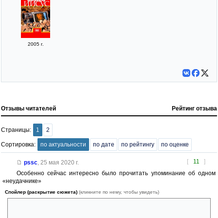
2005 г.
Отзывы читателей
Рейтинг отзыва
Страницы:
1
2
Сортировка:
по актуальности
по дате
по рейтингу
по оценке
[
11
]
pssc
,
25 мая 2020 г.
Особенно сейчас интересно было прочитать упоминание об одном
«неудачнике»
Спойлер (раскрытие сюжета)
(кликните по нему, чтобы увидеть)
»...судьба одного давно забытого магната по недвижимости из
восьмидесятых годов, человека по имени Дональд Трамп, которого