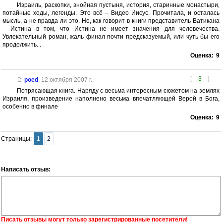
Израиль, раскопки, знойная пустыня, история, старинные монастыри,
потайные ходы, легенды. Это всё – Видео Иисус. Прочитала, и осталась
мысль, а не правда ли это. Но, как говорит в книги представитель Ватикана
– Истина в том, что Истина не имеет значения для человечества.
Увлекательный роман, жаль финал почти предсказуемый, или чуть бы его
продолжить. .
Оценка:
9
[
3
]
poed
,
12 октября 2007 г.
Потрясающая книга. Наряду с весьма интересным сюжетом на землях
Израиля, произведение наполнено весьма впечатляющей Верой в Бога,
особенно в финале
Оценка:
9
Страницы:
1
2
Написать отзыв:
Писать отзывы могут только зарегистрированные посетители!