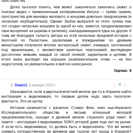
пространства.
Долго пытался понять, чем может закончиться закончить сюжет о
поисках видео с прижизненным изображением Иисуса — прямо скажем,
пространства для маневра маловато, и концовка довольно предсказуема (и
несколько неубедительна). Однако Эшбах выбрался из этого тупика тем,
что создал несколько концовок (в одной из них, кажется, продекларировал
свои воззрения на церковь и религию), накладывающихся одна на другую. К
тому же благодаря таланту автора из этой несколько бредовой истории с
беготней по Палестине, раскопками и блужданиями по древним
монастырям получился вполне интересный сюжет, очевидно заточенный
под экранизацию, с множеством занятных персонажей, выглядящих
достаточно живыми, каждый со своей логикой, характером и целями. В
итоге книга выглядит как хорошее развлекательное чтиво — не без
недостатков, но увлекательное и внятно написанное.
Оценка:
8
[
9
]
Shab13
,
8 января 2023 г.
Оказывается, если в двухтысячелетней могиле где-то в Израиле найти
инструкцию к видеокамере, то первым делом надо звать писателя-
фантаста. Это не шутка.
История начинается с раскопок. Стивен Фокс, член нью-йоркского
Исследовательского общества и весьма успешный молодой
предприниматель, находит в древней могиле странного рода пакет. В
пакете – инструкция к видеокамере SONY, которой даже еще нет на рынке.
А если есть видеокамера, то должна быть и видеозапись. Что же может
снимать путешественник во времени две тысячи лет назад в Израиле?