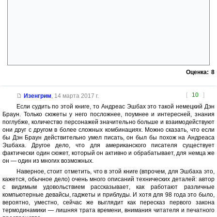
пресса годами превозносила как экономического вундеркинда и
успешного лидера до тех пор, пока он сам не уверовал в это и не
потерял бдительность. Многие впоследствии называли это «манией
величия» – те же самые люди, которые раньше рукоплескали ему,
когда он ещё стоял на вершине Олимпа. Его падение было
стремительно и ужасно: банки отозвали свои кредиты, инвесторы
разбежались врассыпную, проекты лопнули – и он упал очень, очень
низко, почти полностью исчез из поля зрения.»
Оценка:
8
[
10
]
Изенгрим
,
14 марта 2017 г.
Если судить по этой книге, то Андреас Эшбах это такой немецкий Дэн
Браун. Только сюжеты у него посложнее, поумнее и интересней, знания
поглубже, количество персонажей значительно больше и взаимодействуют
они друг с другом в более сложных комбинациях. Можно сказать, что если
бы Дэн Браун действительно умел писать, он был бы похож на Андреаса
Эшбаха. Другое дело, что для американского писателя существует
фактически один сюжет, который он активно и обрабатывает, для немца же
он — один из многих возможных.
Наверное, стоит отметить, что в этой книге (впрочем, для Эшбаха это,
кажется, обычное дело) очень много описаний технических деталей: автор
с видимым удовольствием рассказывает, как работают различные
компьютерные девайсы, гаджеты и приблуды. И хотя для 98 года это было,
вероятно, уместно, сейчас же выглядит как пересказ первого закона
термодинамики — лишняя трата времени, внимания читателя и печатного