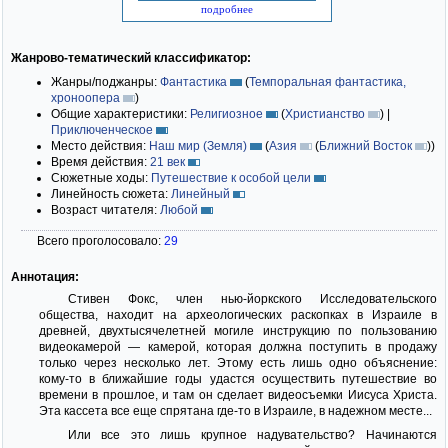
подробнее
Жанрово-тематический классификатор:
Жанры/поджанры:
Фантастика
(
Темпоральная фантастика,
хроноопера
)
Общие характеристики:
Религиозное
(
Христианство
)
|
Приключенческое
Место действия:
Наш мир (Земля)
(
Азия
(
Ближний Восток
)
)
Время действия:
21 век
Сюжетные ходы:
Путешествие к особой цели
Линейность сюжета:
Линейный
Возраст читателя:
Любой
Всего проголосовало:
29
Аннотация:
Стивен Фокc, член нью-йоркского Исследовательского
общества, находит на археологических раскопках в Израиле в
древней, двухтысячелетней могиле инструкцию по пользованию
видеокамерой — камерой, которая должна поступить в продажу
только через несколько лет. Этому есть лишь одно объяснение:
кому-то в ближайшие годы удастся осуществить путешествие во
времени в прошлое, и там он сделает видеосъемки Иисуса Христа.
Эта кассета все еще спрятана где-то в Израиле, в надежном месте...
Или все это лишь крупное надувательство? Начинаются