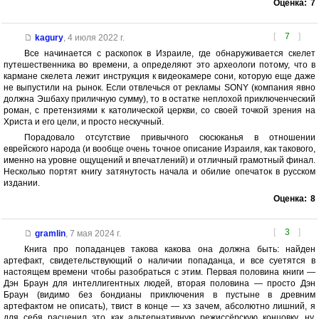
Оценка:
7
[
7
]
kagury
,
4 июля 2022 г.
Все начинается с раскопок в Израиле, где обнаруживается скелет
путешественника во времени, а определяют это археологи потому, что в
кармане скелета лежит инструкция к видеокамере сони, которую еще даже
не выпустили на рынок. Если отвлечься от рекламы SONY (компания явно
должна Эшбаху приличную сумму), то в остатке неплохой приключенческий
роман, с претензиями к католической церкви, со своей точкой зрения на
Христа и его цели, и просто нескучный.
Порадовало отсутствие привычного сюсюканья в отношении
еврейского народа (и вообще очень точное описание Израиля, как такового,
именно на уровне ощущений и впечатлений) и отличный грамотный финал.
Несколько портят книгу затянутость начала и обилие опечаток в русском
издании.
Оценка:
8
[
3
]
gramlin
,
7 мая 2024 г.
Книга про попаданцев такова какова она должна быть: найден
артефакт, свидетельствующий о наличии попаданца, и все суетятся в
настоящем времени чтобы разобраться с этим. Первая половина книги —
Дэн Браун для интеллигентных людей, вторая половина — просто Дэн
Браун (видимо без бондианы приключения в пустыне в древним
артефактом не описать), твист в конце — хз зачем, абсолютно лишний, я
для себя расценил это как альтернативную режиссёрскую концовку, ну,