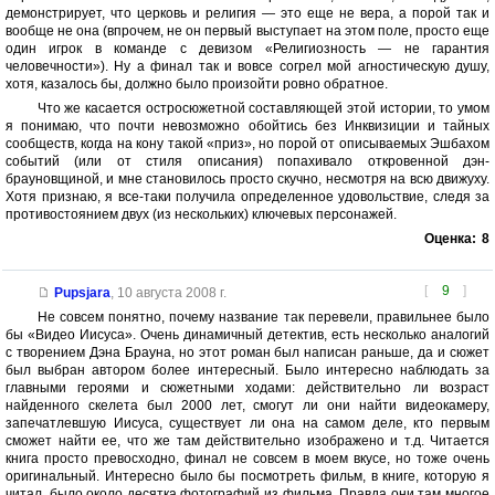
демонстрирует, что церковь и религия — это еще не вера, а порой так и
вообще не она (впрочем, не он первый выступает на этом поле, просто еще
один игрок в команде с девизом «Религиозность — не гарантия
человечности»). Ну а финал так и вовсе согрел мой агностическую душу,
хотя, казалось бы, должно было произойти ровно обратное.
Что же касается остросюжетной составляющей этой истории, то умом
я понимаю, что почти невозможно обойтись без Инквизиции и тайных
сообществ, когда на кону такой «приз», но порой от описываемых Эшбахом
событий (или от стиля описания) попахивало откровенной дэн-
брауновщиной, и мне становилось просто скучно, несмотря на всю движуху.
Хотя признаю, я все-таки получила определенное удовольствие, следя за
противостоянием двух (из нескольких) ключевых персонажей.
Оценка:
8
[
9
]
Pupsjara
,
10 августа 2008 г.
Не совсем понятно, почему название так перевели, правильнее было
бы «Видео Иисуса». Очень динамичный детектив, есть несколько аналогий
с творением Дэна Брауна, но этот роман был написан раньше, да и сюжет
был выбран автором более интересный. Было интересно наблюдать за
главными героями и сюжетными ходами: действительно ли возраст
найденного скелета был 2000 лет, смогут ли они найти видеокамеру,
запечатлевшую Иисуса, существует ли она на самом деле, кто первым
сможет найти ее, что же там действительно изображено и т.д. Читается
книга просто превосходно, финал не совсем в моем вкусе, но тоже очень
оригинальный. Интересно было бы посмотреть фильм, в книге, которую я
читал, было около десятка фотографий из фильма. Правда они там многое