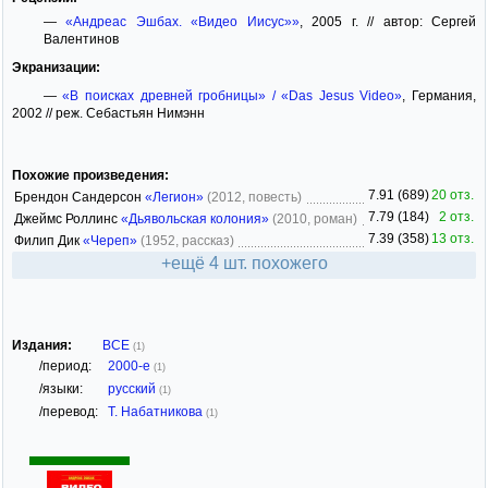
—
«Андреас Эшбах. «Видео Иисус»»
, 2005 г. // автор: Сергей
Валентинов
Экранизации:
—
«В поисках древней гробницы» / «Das Jesus Video»
, Германия,
2002 // реж. Себастьян Нимэнн
Похожие произведения:
7.91 (689)
20 отз.
Брендон Сандерсон
«Легион»
(2012, повесть)
7.79 (184)
2 отз.
Джеймс Роллинс
«Дьявольская колония»
(2010, роман)
7.39 (358)
13 отз.
Филип Дик
«Череп»
(1952, рассказ)
+ещё 4 шт. похожего
Издания:
ВСЕ
(1)
/период:
2000-е
(1)
/языки:
русский
(1)
/перевод:
Т. Набатникова
(1)