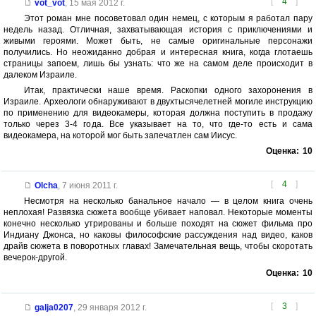
[
4
]
vot_vot
,
15 мая 2012 г.
Этот роман мне посоветовал один немец, с которым я работал пару
недель назад. Отличная, захватывающая история с приключениями и
живыми героями. Может быть, не самые оригинальные персонажи
получились. Но неожиданно добрая и интересная книга, когда глотаешь
страницы запоем, лишь бы узнать: что же на самом деле происходит в
далеком Израиле.
Итак, практически наше время. Раскопки одного захоронения в
Израиле. Археологи обнаруживают в двухтысячелетней могиле инструкцию
по применению для видеокамеры, которая должна поступить в продажу
только через 3-4 года. Все указывает на то, что где-то есть и сама
видеокамера, на которой мог быть запечатлен сам Иисус.
Оценка:
10
[
4
]
Olcha
,
7 июня 2011 г.
Несмотря на несколько банальное начало — в целом книга очень
неплохая! Развязка сюжета вообще убивает наповал. Некоторые моменты
конечно несколько утрированы и больше походят на сюжет фильма про
Индиану Джонса, но каковы философские рассуждения над видео, каков
драйв сюжета в поворотных главах! Замечательная вещь, чтобы скоротать
вечерок-другой.
Оценка:
10
[
3
]
galja0207
,
29 января 2012 г.