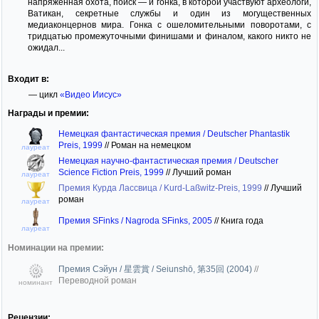
напряженная охота, поиск — и гонка, в которой участвуют археологи,
Ватикан, секретные службы и один из могущественных
медиаконцернов мира. Гонка с ошеломительными поворотами, с
тридцатью промежуточными финишами и финалом, какого никто не
ожидал...
Входит в:
— цикл
«Видео Иисус»
Награды и премии:
Немецкая фантастическая премия / Deutscher Phantastik
Preis, 1999
//
Роман на немецком
лауреат
Немецкая научно-фантастическая премия / Deutscher
Science Fiction Preis, 1999
//
Лучший роман
лауреат
Премия Курда Лассвица / Kurd-Laßwitz-Preis, 1999
//
Лучший
роман
лауреат
Премия SFinks / Nagroda SFinks, 2005
//
Книга года
лауреат
Номинации на премии:
Премия Сэйун / 星雲賞 / Seiunshō, 第35回 (2004)
//
Переводной роман
номинант
Рецензии: