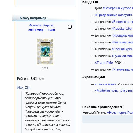
Входит в:
— цикл
«Вечера на хуторе
—
«Продолжение следует»
А вот, например:
— антологию
«В семье вол
Франсис Карсак
— антологию
«Russian 19th
Этот мир — наш
— антологию
«Ярмарка кол
— антологию
«Киевские ве
— антологию
«Полная хрест
— антологию
«Русская мис
—
«Театр FM»
, 2004 г.
2021
— антологию
«Чтение на ле
Экранизации:
Рейтинг:
7.61
(526)
—
«Ночь в мае»
, Российск
Alex_Zim
:
—
«Майская ночь, или уто
"Красивое" произведение,
подтверждающее, что
продолжение может быть
Похожие произведения:
ничуть не хуже начала.
"Пришельцы ниоткуда" -
Николай Гоголь
«Ночь перед Ро
держат в напряжении и
вызывают интерес до самой
последней строчки, казалось
бы куда уж дальше. Но,