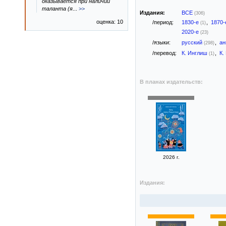
оказывается при наличии
таланта (я
...
>>
Издания:
ВСЕ
(306)
оценка: 10
/период:
1830-е
,
1870
(1)
2020-е
(23)
/языки:
русский
,
ан
(298)
/перевод:
К. Инглиш
,
К.
(1)
В планах издательств:
2026 г.
Издания: