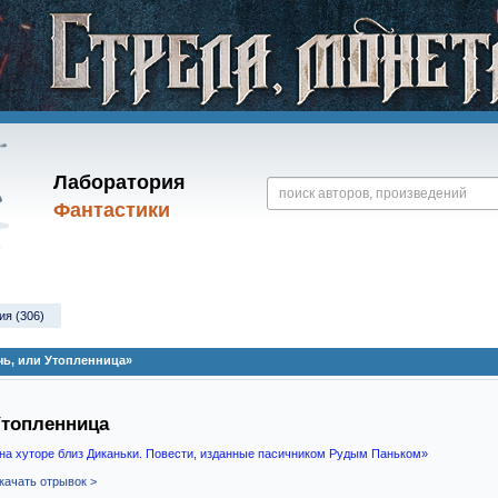
Лаборатория
Фантастики
ия (306)
чь, или Утопленница»
Утопленница
на хуторе близ Диканьки. Повести, изданные пасичником Рудым Паньком»
качать отрывок >