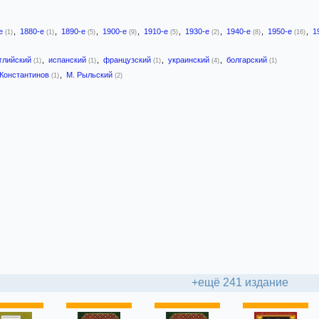
-е
,
1880-е
,
1890-е
,
1900-е
,
1910-е
,
1930-е
,
1940-е
,
1950-е
,
1
(1)
(1)
(5)
(9)
(5)
(2)
(8)
(16)
глийский
,
испанский
,
французский
,
украинский
,
болгарский
(1)
(1)
(1)
(4)
(1)
 Константинов
,
М. Рыльский
(1)
(2)
+ещё 241 издание