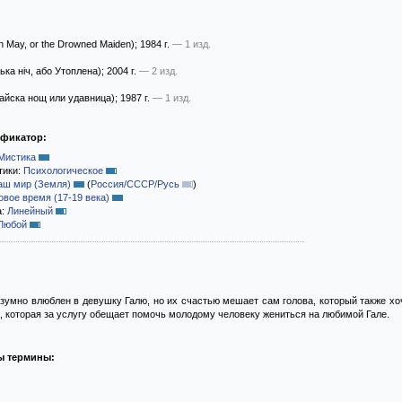
in May, or the Drowned Maiden)
; 1984 г.
— 1 изд.
ка ніч, або Утоплена)
; 2004 г.
— 2 изд.
айска нощ или удавница)
; 1987 г.
— 1 изд.
ификатор:
Мистика
тики:
Психологическое
аш мир (Земля)
(
Россия/СССР/Русь
)
овое время (17-19 века)
а:
Линейный
Любой
езумно влюблен в девушку Галю, но их счастью мешает сам голова, который также хо
а, которая за услугу обещает помочь молодому человеку жениться на любимой Гале.
ы термины: