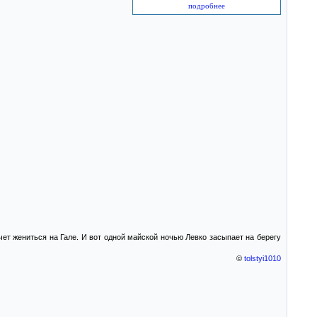
подробнее
чет жениться на Гале. И вот одной майской ночью Левко засыпает на берегу
©
tolstyi1010