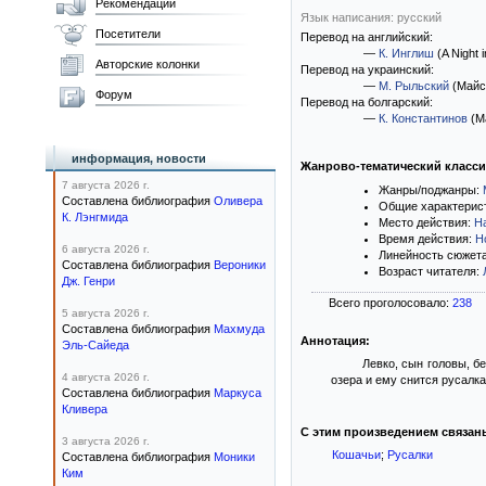
Рекомендации
Язык написания: русский
Посетители
Перевод на английский:
—
К. Инглиш
(A Night 
Авторские колонки
Перевод на украинский:
—
М. Рыльский
(Майсь
Форум
Перевод на болгарский:
—
К. Константинов
(М
информация, новости
Жанрово-тематический класс
7 августа 2026 г.
Жанры/поджанры:
Составлена библиография
Оливера
Общие характерис
К. Лэнгмида
Место действия:
Н
Время действия:
Н
6 августа 2026 г.
Линейность сюжет
Составлена библиография
Вероники
Возраст читателя:
Дж. Генри
Всего проголосовало:
238
5 августа 2026 г.
Составлена библиография
Махмуда
Аннотация:
Эль-Сайеда
Левко, сын головы, б
4 августа 2026 г.
озера и ему снится русалк
Составлена библиография
Маркуса
Кливера
С этим произведением связан
3 августа 2026 г.
Кошачьи
;
Русалки
Составлена библиография
Моники
Ким