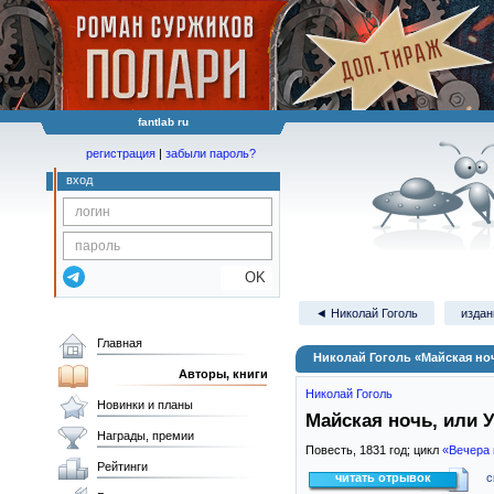
fantlab ru
регистрация
|
забыли пароль?
вход
OK
◄ Николай Гоголь
издан
Главная
Николай Гоголь «Майская но
Авторы, книги
Николай Гоголь
Новинки и планы
Майская ночь, или 
Награды, премии
Повесть,
1831
год; цикл
«Вечера 
Рейтинги
читать отрывок
с