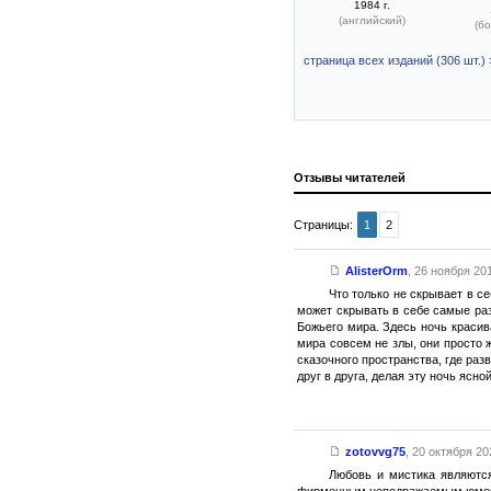
1984 г.
(английский)
(бо
страница всех изданий (306 шт.) 
Отзывы читателей
Страницы:
1
2
AlisterOrm
,
26 ноября 201
Что только не скрывает в с
может скрывать в себе самые раз
Божьего мира. Здесь ночь красив
мира совсем не злы, они просто 
сказочного пространства, где раз
друг в друга, делая эту ночь ясной
zotovvg75
,
20 октября 202
Любовь и мистика являютс
фирменным неподражаемым юмором