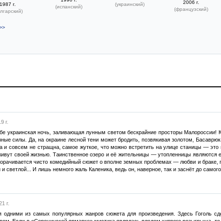
2006 г.
1987 г.
(украинский)
(испанский)
(французский)
лгарский)
>>
9 г.
ебе украинская ночь, заливающая лунным светом бескрайние просторы Малороссии! К
ные силы. Да, на окраине лесной тени может бродить, позвякивая золотом, Басаврюк
а и совсем не стращна, самое жуткое, что можно встретить на улице станицы — это
живут своей жизнью. Таинственное озеро и её жительницы — утопленницы являются е
ворачивается чисто комедийный сюжет о вполне земных проблемах — любви и браке, гл
 и светлой... И лишь немного жаль Каленика, ведь он, наверное, так и заснёт до самого 
1 г.
я одними из самых популярных жанров сюжета для произведения. Здесь Гоголь сд
. Если в «Сорочинской ярмарке» мистика являлась плодом хитрого розыгрыша, то з