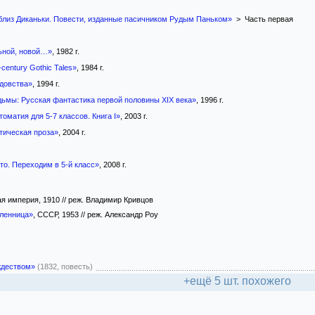
 близ Диканьки. Повести, изданные пасичником Рудым Паньком»
> Часть первая
ьной, новой…»
, 1982 г.
-century Gothic Tales»
, 1984 г.
довства»
, 1994 г.
дьмы: Русская фантастика первой половины XIX века»
, 1996 г.
оматия для 5-7 классов. Книга I»
, 2003 г.
тическая проза»
, 2004 г.
то. Переходим в 5-й класс»
, 2008 г.
ая империя, 1910 // реж. Владимир Кривцов
пленница»
, СССР, 1953 // реж. Александр Роу
ждеством»
(1832, повесть)
+ещё 5 шт. похожего