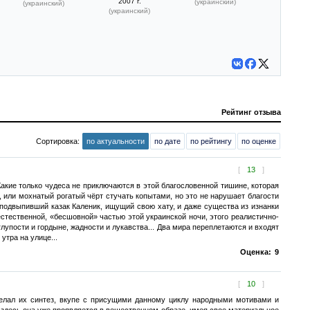
2007 г.
(украинский)
(украинский)
(украинский)
Рейтинг отзыва
Сортировка:
по актуальности
по дате
по рейтингу
по оценке
[
13
]
акие только чудеса не приключаются в этой благословенной тишине, которая
, или мохнатый рогатый чёрт стучать копытами, но это не нарушает благости
 подвыпивший казак Каленик, ищущий свою хату, и даже существа из изнанки
стественной, «бесшовной» частью этой украинской ночи, этого реалистично-
упости и гордыне, жадности и лукавства... Два мира переплетаются и входят
утра на улице...
Оценка:
9
[
10
]
елал их синтез, вкупе с присущими данному циклу народными мотивами и
десь она уже проявляется в вещественном образе, имея свое материальное