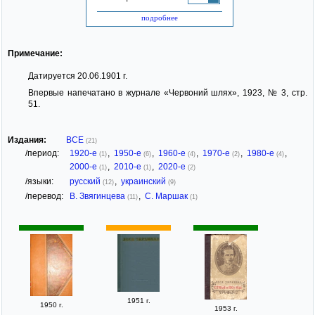
подробнее
Примечание:
Датируется 20.06.1901 г.
Впервые напечатано в журнале «Червоний шлях», 1923, № 3, стр.
51.
Издания:
ВСЕ
(21)
/период:
1920-е
,
1950-е
,
1960-е
,
1970-е
,
1980-е
,
(1)
(6)
(4)
(2)
(4)
2000-е
,
2010-е
,
2020-е
(1)
(1)
(2)
/языки:
русский
,
украинский
(12)
(9)
/перевод:
В. Звягинцева
,
С. Маршак
(11)
(1)
1951 г.
1950 г.
1953 г.