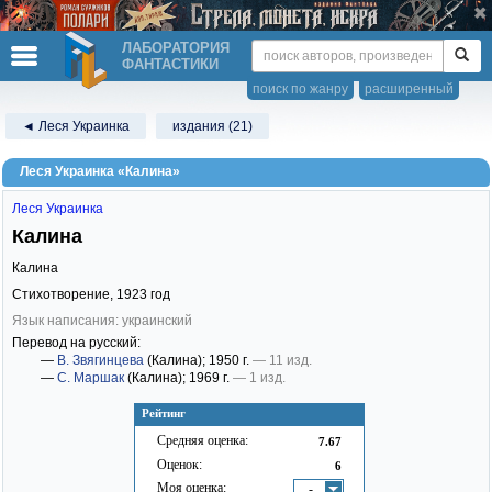
ЛАБОРАТОРИЯ
ФАНТАСТИКИ
поиск по жанру
расширенный
◄ Леся Украинка
издания (21)
Леся Украинка «Калина»
Леся Украинка
Калина
Калина
Стихотворение,
1923
год
Язык написания: украинский
Перевод на русский:
—
В. Звягинцева
(Калина)
; 1950 г.
— 11 изд.
—
С. Маршак
(Калина)
; 1969 г.
— 1 изд.
Рейтинг
Средняя оценка:
7.67
Оценок:
6
Моя оценка:
-