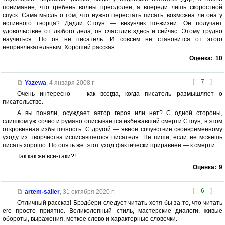
понимание, что гребень волны преодолён, а впереди лишь скоростной
спуск. Сама мысль о том, что нужно перестать писать, возможна ли она у
истинного творца? Дадли Стоун — везунчик по-жизни. Он получает
удовольствие от любого дела, он счастлив здесь и сейчас. Этому трудно
научиться. Но он не писатель. И совсем не становится от этого
непривлекательным. Хороший рассказ.
Оценка:
10
[
7
]
Yazewa
,
4 января 2008 г.
Очень интересно — как всегда, когда писатель размышляет о
писательстве.
А вы поняли, осуждает автор героя или нет? С одной стороны,
слишком уж сочно и румяно описывается избежавший смерти Стоун, в этом
откровенная избыточность. С другой — явное сочувствие своевременному
уходу из творчества исписавшегося писателя. Не пиши, если не можешь
писать хорошо. Но опять же: этот уход фактически приравнен — к смерти.
Так как же все-таки?!
Оценка:
9
[
6
]
artem-sailer
,
31 октября 2020 г.
Отличный рассказ! Брэдбери следует читать хотя бы за то, что читать
его просто приятно. Великолепный стиль, мастерские диалоги, живые
обороты, выражения, меткое слово и характерные словечки.