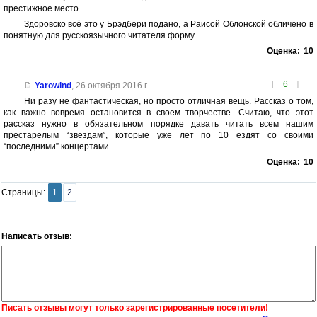
престижное место.
Здоровско всё это у Брэдбери подано, а Раисой Облонской обличено в
понятную для русскоязычного читателя форму.
Оценка:
10
[
6
]
Yarowind
,
26 октября 2016 г.
Ни разу не фантастическая, но просто отличная вещь. Рассказ о том,
как важно вовремя остановится в своем творчестве. Считаю, что этот
рассказ нужно в обязательном порядке давать читать всем нашим
престарелым “звездам”, которые уже лет по 10 ездят со своими
“последними” концертами.
Оценка:
10
Страницы:
1
2
Написать отзыв:
Писать отзывы могут только зарегистрированные посетители!