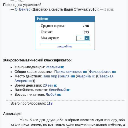
— 1 изд.
Перевод на украинский:
—
О. Венгер
(Дивовижна смерть Дадлі Стоуна)
; 2016 г.
— 1 изд.
Рейтинг
Средняя оценка:
7.98
Оценок:
673
Моя оценка:
-
подробнее
Жанрово-тематический классификатор:
Жанры/поджанры:
Реализм
Общие характеристики:
Психологическое
|
Философское
Место действия:
Наш мир (Земля)
(
Америка
(
Северная
Америка
)
)
Время действия:
20 век
Линейность сюжета:
Линейный
Возраст читателя:
Любой
Всего проголосовало:
119
Аннотация:
Жили-были два друга, оба выбрали писательскую карьеру, оба
стали писателями, но вот только один получил признание публики, а