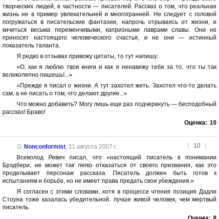
творческих людей, в частности — писателей. Рассказ о том, что реальная
жизнь не в пример увлекательней и многогранней. Не следует с головой
погружаться в писательские фантазии, напрочь отрываясь от жизни, и
кичиться весьма переменчивыми, капризными лаврами славы. Они не
приносят настоящего человеческого счастья, и не они — истинный
показатель таланта.
Я редко в отзывах привожу цитаты, то тут напишу:
«О, как я люблю твои книги и как я ненавижу тебя за то, что ты так
великолепно пишешь!...»
«Прежде я писал о жизни. А тут захотел жить. Захотел что-то делать
сам, а не писать о том, что делают другие...»
Что можно добавить? Могу лишь еще раз подчеркнуть — бесподобный
рассказ! Браво!
Оценка:
10
[
10
]
Nonconformist
,
21 августа 2007 г.
Всеволод Ревич писал, что «настоящий писатель в понимании
Брэдбери, не может так легко отказаться от своего призвания, как это
проделывает персонаж рассказа. Писатель должен быть готов к
испытаниям и борьбе, но не имеет права предать свои убеждения.»
Я согласен с этими словами, хотя в процессе чтения позиция Дадли
Стоуна тоже казалась убедительной: лучше живой человек, чем мертвый
писатель.
Оценка:
8