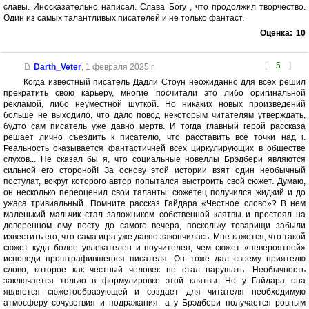
славы. Иносказательно написал. Слава Богу , что продолжил творчество.
Один из самых талантливых писателей и не только фантаст.
Оценка:
10
[
5
]
Darth_Veter
,
1 февраля 2025 г.
Когда известный писатель Дадли Стоун неожиданно для всех решил
прекратить свою карьеру, многие посчитали это либо оригинальной
рекламой, либо неуместной шуткой. Но никаких новых произведений
больше не выходило, что дало повод некоторым читателям утверждать,
будто сам писатель уже давно мертв. И тогда главный герой рассказа
решает лично съездить к писателю, что расставить все точки над i.
Реальность оказывается фантастичней всех циркулирующих в обществе
слухов... Не сказал бы я, что социальные новеллы Брэдбери являются
сильной его стороной! За основу этой истории взят один необычный
постулат, вокруг которого автор попытался выстроить свой сюжет. Думаю,
он несколько переоценил свои таланты: сюжетец получился жидкий и до
ужаса тривиальный. Помните рассказ Гайдара «Честное слово»? В нем
маленький мальчик стал заложником собственной клятвы и простоял на
доверенном ему посту до самого вечера, поскольку товарищи забыли
известить его, что сама игра уже давно закончилась. Мне кажется, что такой
сюжет куда более увлекателен и поучителен, чем сюжет «невероятной»
исповеди проштрафившегося писателя. Он тоже дал своему приятелю
слово, которое как честный человек не стал нарушать. Необычность
заключается только в формулировке этой клятвы. Но у Гайдара она
является сюжетообразующей и создает для читателя необходимую
атмосферу сочувствия и подражания, а у Брэдбери получается ровным