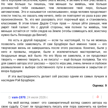
быть хорошим писателем, нужно знать жизнь, и активно в ней участвовать.
Но чем больше ты пишешь, тем меньше ты живёшь, чем больше
условностей тебя сковывает, тем легковеснее твоё перо, больше
автоматизма. Это и называется «исписывание», когда человек продолжает
плести тексты, но сказать ему нечего, либо он повторяет из раза в раз уже
произнесённое. Те, кто мог разорвать этот порочный круг, и становились
классиками. В этом плане Дадли Стоун прав — лучше уйти раньше, чем
умрёт твой талант. Но с другой стороны, чем полнее ты живёшь, тем
меньше остаётся от тебя следов на Земле (чтобы совмещать всё, воистину
нужно быть Леонардо да Винчи!).
Но есть и другой парадокс — если ты настоящий, то ты не можешь
позволить себе замолкнуть. И сам Брэдбери был именно таков — его
творческая жизнь не завершилась после этого рассказа. Конечно, были у
него и провалы, неудачи, были и исключительно мастеровитые, но
бездушные вещи, всё было. Но его Муза не замолкла, и он продолжал
творить — именно творить, а не писать! — ещё больше полувека. Так что
для самого автора этот рассказ — просто игра ума, очень личное и глубокое
размышление о выборе собственного пути в непознанном и закрытом от
взора будущем.
И эта выстраданность делает сей рассказ одним из самых лучших в
наследии Рэй Брэдбери.
Оценка:
9
[
-3
]
vam-1970
,
24 июля 2026 г.
На мой взгляд сюжет -это самокритичный взгляд самого автора на
свою судьбу. Стоит ли продолжать писать или пора закончить на гребне