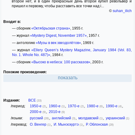
второй нет, и в один прекрасный день второй купил револьвер и
пришел к первому, чтобы расставить все точки над i...
©
suhan_ilich
Входит в:
— сборник
«Октябрьская страна»
, 1955 г.
— журнал
«Mystery Digest, November 1957»
, 1957 г.
— антологию
«Музы в век звездолётов»
, 1969 г.
— журнал
«Ellery Queen’s Mystery Magazine, January 1984 (Vol. 83,
No. 1. Whole No. 487)»
, 1984 г.
— сборник
«Высоко в небеса: 100 рассказов»
, 2003 г.
Похожие произведения:
показать
Издания:
ВСЕ
(33)
/период:
1950-е
,
1960-е
,
1970-е
,
1980-е
,
1990-е
,
(2)
(1)
(2)
(6)
(4)
2000-е
,
2010-е
(9)
(9)
/языки:
русский
,
английский
,
молдавский
,
украинский
(28)
(3)
(1)
(1)
/перевод:
О. Венгер
,
И. Мынэскуртэ
,
Р. Облонская
(1)
(1)
(28)