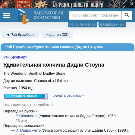
ЛАБОРАТОРИЯ
ФАНТАСТИКИ
поиск по жанру
расширенный
◄ Рэй Брэдбери
издания (33)
Рэй Брэдбери «Удивительная кончина Дадли Стоуна»
Рэй Брэдбери
Удивительная кончина Дадли Стоуна
The Wonderful Death of Dudley Stone
Другие названия: Chance of a Lifetime
Рассказ,
1954
год
скачать отрывок >
читать отрывок
Язык написания: английский
Перевод на русский:
—
Р. Облонская
(Удивительная кончина Дадли Стоуна)
; 1969 г.
— 28 изд.
Перевод на молдавский:
—
И. Мынэскуртэ
(Уймиторул сфыршит ал луй Дадли Стоун)
; 1980 г.