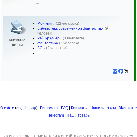
...
Мои книги
(22 человека)
Библиотека современной фантастики
(9
человек)
Рэй Брэдбери
(3 человека)
Книжные
фантастика
(2 человека)
полки
БСФ
(2 человека)
...
О сайте
(
eng
,
fra
,
укр
) |
Регламент
|
FAQ
|
Контакты
|
Наши награды
|
ВКонтакте
|
Telegram
|
Наши товары
Любое использование материалов сайта допускается только с указанием