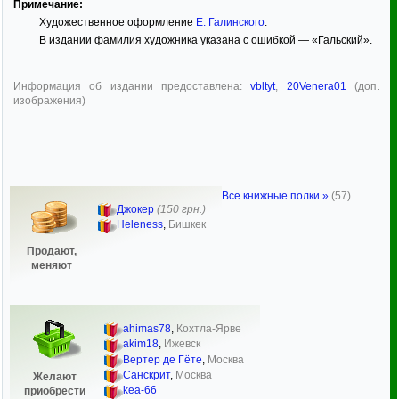
Примечание:
Художественное оформление
Е. Галинского
.
В издании фамилия художника указана с ошибкой — «Гальский».
Информация об издании предоставлена:
vbltyt
,
20Venera01
(доп.
изображения)
Все книжные полки »
(57)
Джокер
(150 грн.)
Heleness
,
Бишкек
Продают,
меняют
ahimas78
,
Кохтла-Ярве
akim18
,
Ижевск
Вертер де Гёте
,
Москва
Санскрит
,
Москва
Желают
kea-66
приобрести