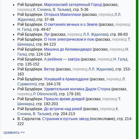
Рэй Брэдбери.
Марсианский затерянный Город
(рассказ,
перевод
К. Сенина
,
В. Тальми
), стр. 5-36
Рэй Брэдбери.
Отпрыск Макгиллахи
(рассказ,
перевод
Л.Л.
Жданова
), стр. 37-48
Рэй Брэдбери.
О скитаниях вечных и о Земле
(рассказ,
перевод
Н. Галь
), стр. 49-67
Рэй Брэдбери.
Луг
(рассказ,
перевод
Л.Л. Жданова
), стр. 68-83
Рэй Брэдбери.
О теле электрическом я пою
(рассказ,
перевод
Т.
Шинкарь
), стр. 84-123
Рэй Брэдбери.
Машина до Килиманджаро
(рассказ,
перевод
Н.
Галь
), стр. 124-134
Рэй Брэдбери.
А ребёнок — завтра
(рассказ,
перевод
Н. Галь
),
стр. 135-152
Рэй Брэдбери.
Ветер
(рассказ,
перевод
Л.Л. Жданова
), стр. 153-
163
Рэй Брэдбери.
Уснувший в Армагеддоне
(рассказ,
перевод
Л.
Сурмилло
), стр. 164-178
Рэй Брэдбери.
Удивительная кончина Дадли Стоуна
(рассказ,
перевод
Р. Облонской
), стр. 179-191
Рэй Брэдбери.
Пришло время дождей
(рассказ,
перевод
Т.
Шинкарь
), стр. 192-203
Рэй Брэдбери.
До встречи над рекой
(рассказ,
перевод
К.
Сенина
,
В. Тальми
), стр. 204-213
В. Скурлатов.
Странник в пустыне звезд
(послесловие), стр. 214-
222
сравнить >>