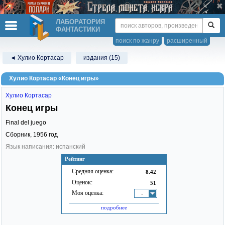
ЛАБОРАТОРИЯ
ФАНТАСТИКИ
поиск по жанру
расширенный
◄ Хулио Кортасар
издания (15)
Хулио Кортасар «Конец игры»
Хулио Кортасар
Конец игры
Final del juego
Сборник,
1956
год
Язык написания: испанский
Рейтинг
Средняя оценка:
8.42
Оценок:
51
Моя оценка:
-
подробнее