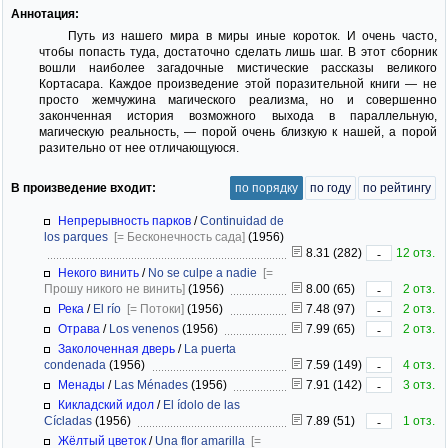
Аннотация:
Путь из нашего мира в миры иные короток. И очень часто,
чтобы попасть туда, достаточно сделать лишь шаг. В этот сборник
вошли наиболее загадочные мистические рассказы великого
Кортасара. Каждое произведение этой поразительной книги — не
просто жемчужина магического реализма, но и совершенно
законченная история возможного выхода в параллельную,
магическую реальность, — порой очень близкую к нашей, а порой
разительно от нее отличающуюся.
В произведение входит:
по порядку
по году
по рейтингу
Непрерывность парков
/
Continuidad de
los parques
[= Бесконечность сада]
(1956)
8.31 (282)
12 отз.
-
Некого винить
/
No se culpe a nadie
[=
Прошу никого не винить]
(1956)
8.00 (65)
2 отз.
-
Река
/
El río
[= Потоки]
(1956)
7.48 (97)
2 отз.
-
Отрава
/
Los venenos
(1956)
7.99 (65)
2 отз.
-
Заколоченная дверь
/
La puerta
condenada
(1956)
7.59 (149)
4 отз.
-
Менады
/
Las Ménades
(1956)
7.91 (142)
3 отз.
-
Кикладский идол
/
El ídolo de las
Cícladas
(1956)
7.89 (51)
1 отз.
-
Жёлтый цветок
/
Una flor amarilla
[=