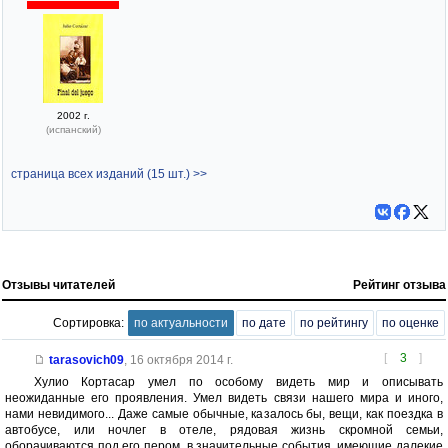
2002 г.
(испанский)
страница всех изданий (15 шт.) >>
Отзывы читателей
Рейтинг отзыва
Сортировка:
по актуальности
по дате
по рейтингу
по оценке
[
3
]
tarasovich09
,
16 октября 2014 г.
Хулио Кортасар умел по особому видеть мир и описывать
неожиданные его проявления. Умел видеть связи нашего мира и иного,
нами невидимого... Даже самые обычные, казалось бы, вещи, как поездка в
автобусе, или ночлег в отеле, рядовая жизнь скромной семьи,
оборачиваются под его пером, в значительные события, имеющие далекие