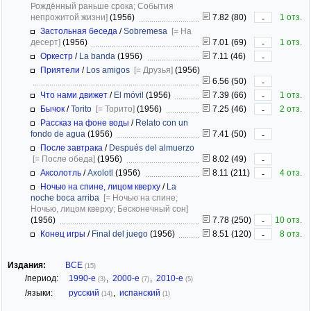
Рождённый раньше срока; События
непрожитой жизни]
(1956)
7.82 (80)
1 отз.
-
Застольная беседа
/
Sobremesa
[= На
десерт]
(1956)
7.01 (69)
1 отз.
-
Оркестр
/
La banda
(1956)
7.11 (46)
-
Приятели
/
Los amigos
[= Друзья]
(1956)
6.56 (50)
-
Что нами движет
/
El móvil
(1956)
7.39 (66)
1 отз.
-
Бычок
/
Torito
[= Торито]
(1956)
7.25 (46)
2 отз.
-
Рассказ на фоне воды
/
Relato con un
fondo de agua
(1956)
7.41 (50)
-
После завтрака
/
Después del almuerzo
[= После обеда]
(1956)
8.02 (49)
-
Аксолотль
/
Axolotl
(1956)
8.11 (211)
4 отз.
-
Ночью на спине, лицом кверху
/
La
noche boca arriba
[= Ночью на спине;
Ночью, лицом кверху; Бесконечный сон]
(1956)
7.78 (250)
10 отз.
-
Конец игры
/
Final del juego
(1956)
8.51 (120)
8 отз.
-
Издания:
ВСЕ
(15)
/период:
1990-е
,
2000-е
,
2010-е
(3)
(7)
(5)
/языки:
русский
,
испанский
(14)
(1)