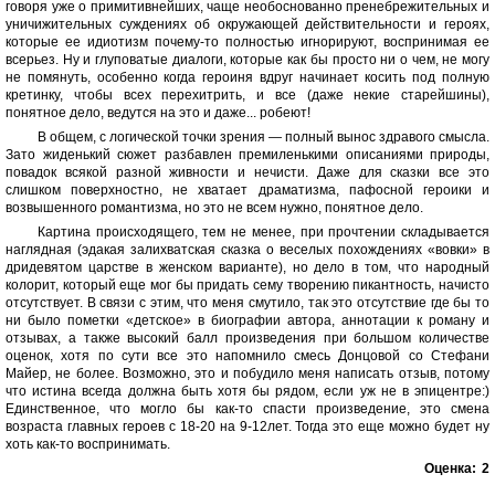
говоря уже о примитивнейших, чаще необоснованно пренебрежительных и
уничижительных суждениях об окружающей действительности и героях,
которые ее идиотизм почему-то полностью игнорируют, воспринимая ее
всерьез. Ну и глуповатые диалоги, которые как бы просто ни о чем, не могу
не помянуть, особенно когда героиня вдруг начинает косить под полную
кретинку, чтобы всех перехитрить, и все (даже некие старейшины),
понятное дело, ведутся на это и даже... робеют!
В общем, с логической точки зрения — полный вынос здравого смысла.
Зато жиденький сюжет разбавлен премиленькими описаниями природы,
повадок всякой разной живности и нечисти. Даже для сказки все это
слишком поверхностно, не хватает драматизма, пафосной героики и
возвышенного романтизма, но это не всем нужно, понятное дело.
Картина происходящего, тем не менее, при прочтении складывается
наглядная (эдакая залихватская сказка о веселых похождениях «вовки» в
дридевятом царстве в женском варианте), но дело в том, что народный
колорит, который еще мог бы придать сему творению пикантность, начисто
отсутствует. В связи с этим, что меня смутило, так это отсутствие где бы то
ни было пометки «детское» в биографии автора, аннотации к роману и
отзывах, а также высокий балл произведения при большом количестве
оценок, хотя по сути все это напомнило смесь Донцовой со Стефани
Майер, не более. Возможно, это и побудило меня написать отзыв, потому
что истина всегда должна быть хотя бы рядом, если уж не в эпицентре:)
Единственное, что могло бы как-то спасти произведение, это смена
возраста главных героев с 18-20 на 9-12лет. Тогда это еще можно будет ну
хоть как-то воспринимать.
Оценка:
2