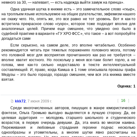
немного за 30, — напевает, — есть надежда выйти замуж на принца».
Одна удачная шутка в книжке есть – это замечательное слово «гхыр»,
на тролльем языке используемое на общее ругательство, эвфемизм нашего
не скажу чего. Но, опять же, это все равно не тот уровень. Вот я как-то
встретила прекрасное слово «гухро», которое тоже подходит вполне для
аналогичных целей. Причем еще смешнее, что увидено оно было в
судебной практике в варианте «ГУ ХРО ФСС», что такое – а вот попробуйте
догадаться сами
Если серьезно, на самом деле, это вполне читабельно. Особенно
рекомендуется читать при тяжелых поражениях головного мозга, потому
что головной мозг для восприятия прочитанного как раз не требуется –
вполне хватит костного. Но поскольку у меня все-таки болит горло, а не
голова, мне как-то сильно недоставало в тексте интеллектуальной
составляющей. И, право, когда Камша в 1 томе описывала проказы графа
Медузы – это было гораздо, гораздо смешнее, чем вся эта книжка вместе
взятая.
Оценка:
1
[
16
]
kkk72
,
7 июня 2009 г.
Среди многочисленных авторов, пишущих в жанре юмористической
фэнтези, Ольга Громыко выгодно выделяется в лучшую сторону. Да, ее
целевая аудитория — молодежь старшего школьного и студенческого
возрастов, в первую очередь девушки. Да, эта книга во многом наивна.
Переживания и любовные страдания героини подчас несколько
однообразны и утомительны, а многие шутки явно рассчитаны на