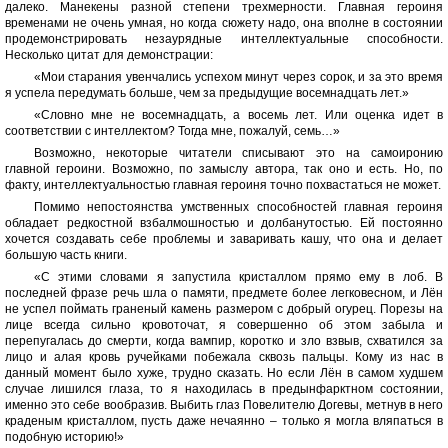
далеко. Манекены разной степени трехмерности. Главная героиня
временами не очень умная, но когда сюжету надо, она вполне в состоянии
продемонстрировать незаурядные интеллектуальные способности.
Несколько цитат для демонстрации:
«Мои старания увенчались успехом минут через сорок, и за это время
я успела передумать больше, чем за предыдущие восемнадцать лет.»
«Словно мне не восемнадцать, а восемь лет. Или оценка идет в
соответствии с интеллектом? Тогда мне, пожалуй, семь…»
Возможно, некоторые читатели списывают это на самоиронию
главной героини. Возможно, по замыслу автора, так оно и есть. Но, по
факту, интеллектуальностью главная героиня точно похвастаться не может.
Помимо непостоянства умственных способностей главная героиня
обладает редкостной взбалмошностью и долбанутостью. Ей постоянно
хочется создавать себе проблемы и заваривать кашу, что она и делает
большую часть книги.
«С этими словами я запустила кристаллом прямо ему в лоб. В
последней фразе речь шла о памяти, предмете более легковесном, и Лён
не успел поймать граненый камень размером с добрый огурец. Порезы на
лице всегда сильно кровоточат, я совершенно об этом забыла и
перепугалась до смерти, когда вампир, коротко и зло взвыв, схватился за
лицо и алая кровь ручейками побежала сквозь пальцы. Кому из нас в
данный момент было хуже, трудно сказать. Но если Лён в самом худшем
случае лишился глаза, то я находилась в предынфарктном состоянии,
именно это себе вообразив. Выбить глаз Повелителю Догевы, метнув в него
краденым кристаллом, пусть даже нечаянно – только я могла вляпаться в
подобную историю!»