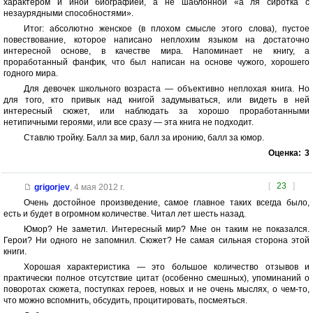
характером и иной биографией, а не шаблонной «а ля сиротка с
незаурядными способностями».
Итог: абсолютно женское (в плохом смысле этого слова), пустое
повествование, которое написано неплохим языком на достаточно
интересной основе, в качестве мира. Напоминает не книгу, а
проработанный фанфик, что был написан на основе чужого, хорошего
годного мира.
Для девочек школьного возраста — объективно неплохая книга. Но
для того, кто привык над книгой задумываться, или видеть в ней
интересный сюжет, или наблюдать за хорошо проработанными
нетипичными героями, или все сразу — эта книга не подходит.
Ставлю тройку. Балл за мир, балл за иронию, балл за юмор.
Оценка:
3
[
23
]
grigorjev
,
4 мая 2012 г.
Очень достойное произведение, самое главное таких всегда было,
есть и будет в огромном количестве. Читал лет шесть назад.
Юмор? Не заметил. Интересный мир? Мне он таким не показался.
Герои? Ни одного не запомнил. Сюжет? Не самая сильная сторона этой
книги.
Хорошая характеристика — это большое количество отзывов и
практически полное отсутствие цитат (особенно смешных), упоминаний о
поворотах сюжета, поступках героев, новых и не очень мыслях, о чем-то,
что можно вспомнить, обсудить, процитировать, посмеяться.