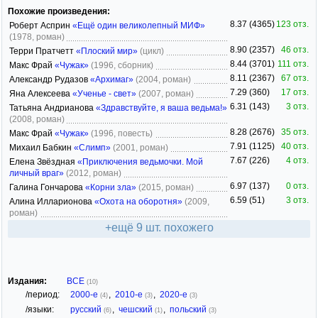
Похожие произведения:
8.37 (4365)
123 отз.
Роберт Асприн
«Ещё один великолепный МИФ»
(1978, роман)
8.90 (2357)
46 отз.
Терри Пратчетт
«Плоский мир»
(цикл)
8.44 (3701)
111 отз.
Макс Фрай
«Чужак»
(1996, сборник)
8.11 (2367)
67 отз.
Александр Рудазов
«Архимаг»
(2004, роман)
7.29 (360)
17 отз.
Яна Алексеева
«Ученье - свет»
(2007, роман)
6.31 (143)
3 отз.
Татьяна Андрианова
«Здравствуйте, я ваша ведьма!»
(2008, роман)
8.28 (2676)
35 отз.
Макс Фрай
«Чужак»
(1996, повесть)
7.91 (1125)
40 отз.
Михаил Бабкин
«Слимп»
(2001, роман)
7.67 (226)
4 отз.
Елена Звёздная
«Приключения ведьмочки. Мой
личный враг»
(2012, роман)
6.97 (137)
0 отз.
Галина Гончарова
«Корни зла»
(2015, роман)
6.59 (51)
3 отз.
Алина Илларионова
«Охота на оборотня»
(2009,
роман)
+ещё 9 шт. похожего
Издания:
ВСЕ
(10)
/период:
2000-е
,
2010-е
,
2020-е
(4)
(3)
(3)
/языки:
русский
,
чешский
,
польский
(6)
(1)
(3)