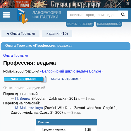
ЛАБОРАТОРИЯ
ФАНТАСТИКИ
поиск по жанру
расширенный
◄ Ольга Громыко
издания (10)
Ольга Громыко «Профессия: ведьма»
Ольга Громыко
Профессия: ведьма
Роман,
2003
год; цикл
«Белорийский цикл о ведьме Вольхе»
скачать отрывок >
читать отрывок
Язык написания: русский
Перевод на чешский:
—
П. Вейгел
(Povolání: Zaklínačka)
; 2012 г.
— 1 изд.
Перевод на польский:
—
M. Makarevskaya
(Zawód: Wiedźma; Zawód: wiedźma. Część 1;
Zawód: wiedźma. Część 2)
; 2007 г.
— 3 изд.
Рейтинг
Средняя оценка:
8.28