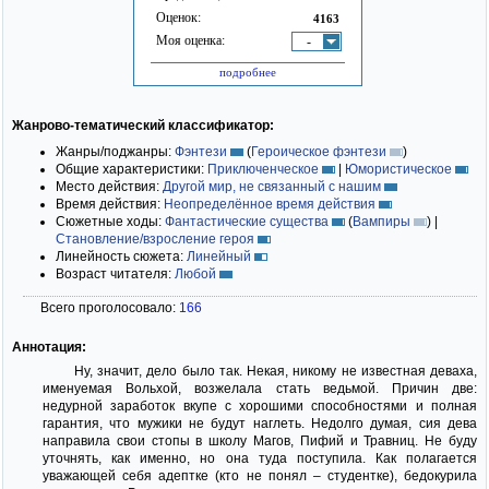
Оценок:
4163
Моя оценка:
-
подробнее
Жанрово-тематический классификатор:
Жанры/поджанры:
Фэнтези
(
Героическое фэнтези
)
Общие характеристики:
Приключенческое
|
Юмористическое
Место действия:
Другой мир, не связанный с нашим
Время действия:
Неопределённое время действия
Сюжетные ходы:
Фантастические существа
(
Вампиры
)
|
Становление/взросление героя
Линейность сюжета:
Линейный
Возраст читателя:
Любой
Всего проголосовало:
166
Аннотация:
Ну, значит, дело было так. Некая, никому не известная деваха,
именуемая Вольхой, возжелала стать ведьмой. Причин две:
недурной заработок вкупе с хорошими способностями и полная
гарантия, что мужики не будут наглеть. Недолго думая, сия дева
направила свои стопы в школу Магов, Пифий и Травниц. Не буду
уточнять, как именно, но она туда поступила. Как полагается
уважающей себя адептке (кто не понял – студентке), бедокурила