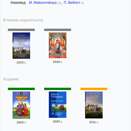
/перевод:
M. Makarevskaya
,
П. Вейгел
(3)
(1)
В планах издательств:
2026 г.
2023 г.
Издания:
2005 г.
2011 г.
2003 г.