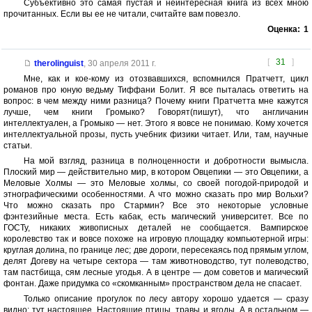
Субъективно это самая пустая и неинтересная книга из всех мною
прочитанных. Если вы ее не читали, считайте вам повезло.
Оценка:
1
[
31
]
therolinguist
,
30 апреля 2011 г.
Мне, как и кое-кому из отозвавшихся, вспомнился Пратчетт, цикл
романов про юную ведьму Тиффани Болит. Я все пыталась ответить на
вопрос: в чем между ними разница? Почему книги Пратчетта мне кажутся
лучше, чем книги Громыко? Говорят(пишут), что англичанин
интеллектуален, а Громыко — нет. Этого я вовсе не понимаю. Кому хочется
интеллектуальной прозы, пусть учебник физики читает. Или, там, научные
статьи.
На мой взгляд, разница в полноценности и добротности вымысла.
Плоский мир — действительно мир, в котором Овцепики — это Овцепики, а
Меловые Холмы — это Меловые холмы, со своей погодой-природой и
этнографическими особенностями. А что можно сказать про мир Вольхи?
Что можно сказать про Стармин? Все это некоторые условные
фэнтезийные места. Есть кабак, есть магический университет. Все по
ГОСТу, никаких живописных деталей не сообщается. Вампирское
королевство так и вовсе похоже на игровую площадку компьютерной игры:
круглая долина, по границе лес; две дороги, пересекаясь под прямым углом,
делят Догеву на четыре сектора — там животноводство, тут полеводство,
там пастбища, сям лесные угодья. А в центре — дом советов и магический
фонтан. Даже придумка со «скомканным» пространством дела не спасает.
Только описание прогулок по лесу автору хорошо удается — сразу
видно: тут настоящее. Настоящие птицы, травы и ягоды. А в остальном —