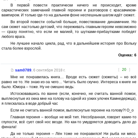
В первой повести практически ничего не происходит, кроме
саркастических замечаний главной героини и разговоров с красавчиком-
вампиром. И только где-то на дальнем фоне неспешным шагом идёт сюжет.
Во второй повести событий больше, повествование динамичние. Но
сам сюжет настолько детский, что переживать главным героям невозможно
— сразу понятно, что если не магией, то шутками-прибаутками победят
любого врага.
Не лучшее начало цикла, рад, что в дальнейшем история про Вольху
стала более взрослой.
Оценка:
6
[
20
]
sam0789
,
6 сентября 2018 г.
Мне не понравилась книга… Вроде есть сюжет (сюжеты) – но всё
равно не то. Не знаю из-за чего… Читать было скучно. Интереса к книге не
было. Юмора – тоже. Ну не смешно ведь:
Истосковавшись по ванне (если, конечно, не считать ванной помои,
выплеснутые из окна мне на голову на одной из узких улочек Камнедержца),
я плескалась в воде добрый час
Если не считать ванной помои, выплеснутые героине на голову?! О_о
Главная героиня – вообще не мой тип. Несобранная, говорит какие-то
глупости, всё сует свой нос везде. Но как-то умудряется доводить дело до
финала!
Да не только героиня – Лён тоже не понравился! Ни рыба ни мясо.