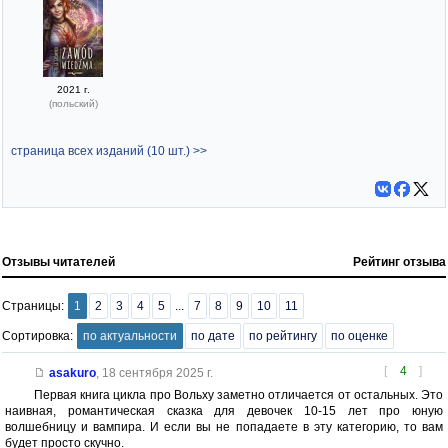
2021 г.
(польский)
страница всех изданий (10 шт.) >>
Отзывы читателей
Рейтинг отзыва
Страницы:
1
2
3
4
5
...
7
8
9
10
11
Сортировка:
по актуальности
по дате
по рейтингу
по оценке
[
4
]
asakuro
,
18 сентября 2025 г.
Первая книга цикла про Вольху заметно отличается от остальных. Это
наивная, романтическая сказка для девочек 10-15 лет про юную
волшебницу и вампира. И если вы не попадаете в эту категорию, то вам
будет просто скучно.