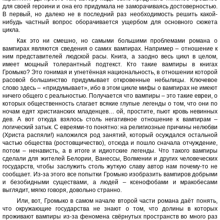
для своей героини и она его придумала не заморачиваясь достоверностью.
В первый, но далеко не в последний раз необходимость решить какой-
нибудь частный вопрос оборачивается ущербом для основного сюжета
цикла.
Как это ни смешно, но самыми большими проблемами романа о
вампирах являются сведения о самих вампирах. Например – отношение к
ним представителей людской расы. Книга, а заодно весь цикл в целом,
имеет мощный толерантный подтекст. Кто такие вампиры в книгах
Громыко? Это гонимая и угнетённая национальность, в отношении которой
расовой большинство придумывает откровенные небылицы. Ключевое
слово здесь – «придумывает», ибо в этом цикле мифы о вампирах не имеют
ничего общего с реальностью. Получается что вампиры – это такие евреи, о
которых общественность слагает всякие глупые легенды о том, что они по
ночам едят христианских младенцев… ой, простите, пьют кровь невинных
дев. А вот откуда взялось столь негативное отношение к вампирам –
логический затык. С евреями-то понятно: на религиозные причины нелюбви
(Христа распяли!) наложился род занятий, который осуждался остальной
частью общества (ростовщичество), отсюда и пошло сначала отчуждение,
потом – ненависть, а в итоге и идиотские легенды. Что такого вампиры
сделали для жителей Белории, Ванессы, Волмении и других человеческих
государств, чтобы заслужить столь жуткую славу автор нам почему-то не
сообщает. Из-за этого все попытки Громыко изобразить вампиров добрыми
и безобидными существами, а людей – ксенофобами и мракобесами
выглядит, мягко говоря, довольно странно.
Или, вот, Громыко в самом начале второй части романа даёт понять,
что окружающие государства не знают о том, что долины в которых
проживают вампиры из-за феномена свёрнутых пространств во много раз