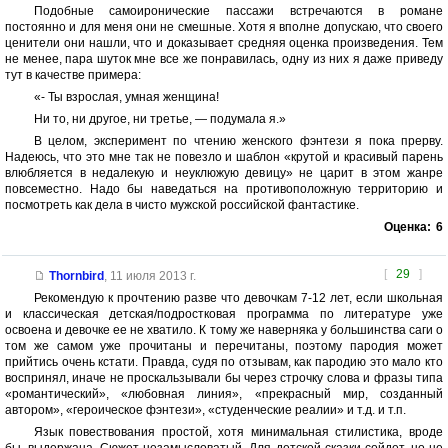
Подобные самоиронические пассажи встречаются в романе
постоянно и для меня они не смешные. Хотя я вполне допускаю, что своего
ценители они нашли, что и доказывает средняя оценка произведения. Тем
не менее, пара шуток мне все же понравилась, одну из них я даже приведу
тут в качестве примера:
«- Ты взрослая, умная женщина!
Ни то, ни другое, ни третье, — подумала я.»
В целом, эксперимент по чтению женского фэнтези я пока прерву.
Надеюсь, что это мне так не повезло и шаблон «крутой и красивый парень
влюбляется в недалекую и неуклюжую девицу» не царит в этом жанре
повсеместно. Надо бы наведаться на противоположную территорию и
посмотреть как дела в чисто мужской российской фантастике.
Оценка:
6
[
29
]
Thornbird
,
11 июля 2013 г.
Рекомендую к прочтению разве что девочкам 7-12 лет, если школьная
и классическая детская/подростковая программа по литературе уже
освоена и девочке ее не хватило. К тому же наверняка у большинства саги о
том же самом уже прочитаны и перечитаны, поэтому пародия может
прийтись очень кстати. Правда, судя по отзывам, как пародию это мало кто
воспринял, иначе не проскальзывали бы через строчку слова и фразы типа
«романтический», «любовная линия», «прекрасный мир, созданный
автором», «героическое фэнтези», «студенческие реалии» и т.д. и т.п.
Язык повествования простой, хотя минимальная стилистика, вроде