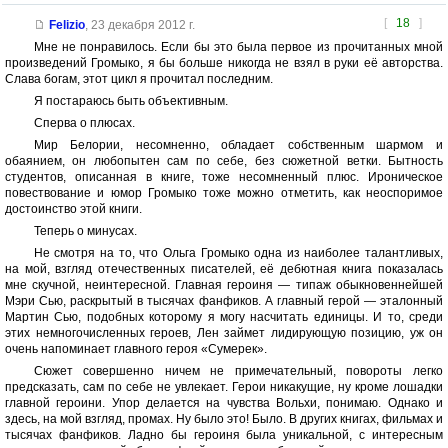
[
18
]
Felizio
,
23 декабря 2012 г.
Мне не понравилось. Если бы это была первое из прочитанных мной
произведений Громыко, я бы больше никогда не взял в руки её авторства.
Слава богам, этот цикл я прочитал последним.
Я постараюсь быть объективным.
Сперва о плюсах.
Мир Белории, несомненно, обладает собственным шармом и
обаянием, он любопытен сам по себе, без сюжетной ветки. Бытность
студентов, описанная в книге, тоже несомненный плюс. Ироническое
повествование и юмор Громыко тоже можно отметить, как неоспоримое
достоинство этой книги.
Теперь о минусах.
Не смотря на то, что Ольга Громыко одна из наиболее талантливых,
на мой, взгляд отечественных писателей, её дебютная книга показалась
мне скучной, неинтересной. Главная героиня — типаж обыкновеннейшей
Мэри Сью, раскрытый в тысячах фанфиков. А главный герой — эталонный
Мартин Сью, подобных которому я могу насчитать единицы. И то, среди
этих немногочисленных героев, Лен займет лидирующую позицию, уж он
очень напоминает главного героя «Сумерек».
Сюжет совершенно ничем не примечательный, повороты легко
предсказать, сам по себе не увлекает. Герои никакущие, ну кроме лошадки
главной героини. Упор делается на чувства Вольхи, понимаю. Однако и
здесь, на мой взгляд, промах. Ну было это! Было. В других книгах, фильмах и
тысячах фанфиков. Ладно бы героиня была уникальной, с интересным