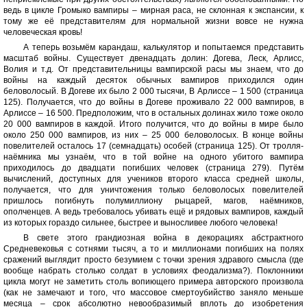
ведь в цикле Громыко вампиры – мирная раса, не склонная к экспансии, к
тому же её представителям для нормальной жизни вовсе не нужна
человеческая кровь!
А теперь возьмём карандаш, калькулятор и попытаемся представить
масштаб войны. Существует двенадцать долин: Догева, Леск, Арлисс,
Волия и т.д. От представительницы вампирской расы мы знаем, что до
войны на каждый десяток обычных вампиров приходился один
беловолосый. В Догеве их было 2 000 тысячи, В Арлиссе – 1 500 (страница
125). Получается, что до войны в Догеве проживало 22 000 вампиров, в
Арлиссе – 16 500. Предположим, что в остальных долинах жило тоже около
20 000 вампиров в каждой. Итого получится, что до войны в мире было
около 250 000 вампиров, из них – 25 000 беловолосых. В конце войны
повелителей осталось 17 (семнадцать) особей (страница 125). От тролля-
наёмника мы узнаём, что в той войне на одного убитого вампира
приходилось до двадцати погибших человек (страница 279). Путём
вычислений, доступных для учеников второго класса средней школы,
получается, что для уничтожения только беловолосых повелителей
пришлось погибнуть полумиллиону рыцарей, магов, наёмников,
ополченцев. А ведь требовалось убивать ещё и рядовых вампиров, каждый
из которых гораздо сильнее, быстрее и выносливее любого человека!
В свете этого грандиозная война в декорациях абстрактного
Средневековья с сотнями тысяч, а то и миллионами погибших на полях
сражений выглядит просто безумием с точки зрения здравого смысла (где
вообще набрать столько солдат в условиях феодализма?). Поклонники
цикла могут не заметить столь вопиющего примера авторского произвола
(как не замечают и того, что массовое смертоубийство заняло меньше
месяца – срок абсолютно невообразимый вплоть до изобретения