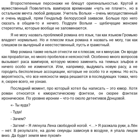
Второстепенные персонажи не блещут оригинальностью. Крутой и
мужественный Повелитель вампиров временами «чуть не плачет», но в
остальном мечта любой девушки. Учитель Вольхи – очень могущественный
и очень мудрый, прям Гендальф белорусской закваски. Больше про него
сказать в общем-то и нечего. Подруги Вольхи – щебечущие женские
стереотипы, которые вообще не запоминаются.
Я не могу назвать проблемой романа его язык, так как языком Громыко
владеет нормально. Но и плюсом язык романа я назвать не могу, так как
слишком он вычурный и неестественный, пусть и грамотный.
Мир романа также нельзя отнести ни к плюсам, ни к минусам. Он вроде
как проработан, но много пробелов и неясностей. Особенно много вопросов
вызывает раса вампиров, которую можно заменить на темных эльфов и
ничего особо не изменится. Или, например, выдумать новую расу, а не
городить бесполезные ассоциации, которые не особо то и нужны. Но есть
вероятность, что все неясности мира решаются в последующих томах, чего
я, скорее всего, не узнаю.
Последний момент, про который хотел бы написать – это юмор. Хотя
роман относится к юмористическому фэнтези, он скорее фэнтези
ироническое. По уровню иронии – что-то около детективов Донцовой.
«- Ты куда?
- Туда!
- Зачем?
- Затем! – Я лягнула Лена свободной ногой. <…> Я разжала руки, а Лён
– нет. В результате, на долю секунды зависнув в воздухе, я упала лицом
вниз. Да будет земля мне пухом!»