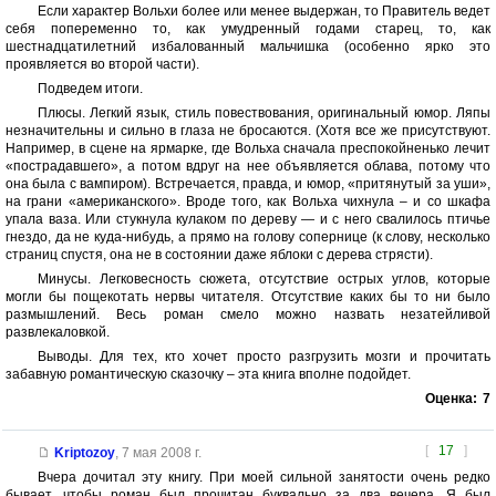
Если характер Вольхи более или менее выдержан, то Правитель ведет
себя попеременно то, как умудренный годами старец, то, как
шестнадцатилетний избалованный мальчишка (особенно ярко это
проявляется во второй части).
Подведем итоги.
Плюсы. Легкий язык, стиль повествования, оригинальный юмор. Ляпы
незначительны и сильно в глаза не бросаются. (Хотя все же присутствуют.
Например, в сцене на ярмарке, где Вольха сначала преспокойненько лечит
«пострадавшего», а потом вдруг на нее объявляется облава, потому что
она была с вампиром). Встречается, правда, и юмор, «притянутый за уши»,
на грани «американского». Вроде того, как Вольха чихнула – и со шкафа
упала ваза. Или стукнула кулаком по дереву — и с него свалилось птичье
гнездо, да не куда-нибудь, а прямо на голову сопернице (к слову, несколько
страниц спустя, она не в состоянии даже яблоки с дерева стрясти).
Минусы. Легковесность сюжета, отсутствие острых углов, которые
могли бы пощекотать нервы читателя. Отсутствие каких бы то ни было
размышлений. Весь роман смело можно назвать незатейливой
развлекаловкой.
Выводы. Для тех, кто хочет просто разгрузить мозги и прочитать
забавную романтическую сказочку – эта книга вполне подойдет.
Оценка:
7
[
17
]
Kriptozoy
,
7 мая 2008 г.
Вчера дочитал эту книгу. При моей сильной занятости очень редко
бывает, чтобы роман был прочитан буквально за два вечера. Я был