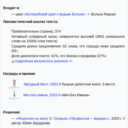
Входит в:
— цикл
«Белорийский цикл о ведьме Вольхе»
> Вольха Редная
Лингвистический анализ текста:
Приблизительно страниц: 374
Активный словарный запас: невероятно высокий (3661 уникальное
слово на 10000 слов текста)
Средняя длина предложения: 62 знака, что гораздо ниже среднего
(81)
Доля диалогов в тексте: 41%, что близко к среднему (37%)
подробные результаты анализа >>
Награды и премии:
Звёздный Мост, 2003
//
Лучшая дебютная книга. 3 место
лауреат
Меч без имени, 2003
//
«Меч Без Имени»
лауреат
Рецензии:
—
«Рецензия на книгу О. Громыко «Профессия – ведьма»»
, 2003 г. //
автор: Юлия Заруднева