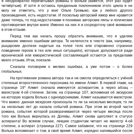
я неоднократно перечитывал романы о Вольхе (кажется, этот раз будет
четвёртым). И хотя я остаюсь преданным поклонником этого цикла я не
могу не отметить, что у книг Ольги Громыко, как у любого другого
произведения, есть недостатки. И поскольку авторский юмор мне нравится
даже теперь, то под недостатками я понимаю авторские ляпы и логические
противоречия внутри книги. Именно на них я и сосредоточу своё внимание
в этом отзыве.
Перед тем как начать прошу обратить внимание, что я уделяю
внимание именно ошибкам автора. Те нелепости в тексте (как, например,
рыцарские доспехи надетые на голое тело или откровенно странное
поведение героев в тех или иных ситуациях), которые допускаются ради
иронической или юмористической составляющей остаются за пределами
моего отзыва. Итак, поехали.
Сначала поговорим о мелких ошибках, а уже потом – о более
глобальных.
На протяжении романа автора так и не смогла определиться с учёной
степенью второстепенного персонажа по имени Алмит. В первой главе, на
странице 19* Алмит сначала именуется аспирантом, а через абзац –
магистром 4-ой степени. Затем, на странице 107, вспоминая об экскурсии
на которую ходила Вольха с однокурсниками, Алмит называется магистром.
Что важно: данная экскурсия произошла то ли за несколько месяцев, то ли
за несколько лет до начала событий романа. При этом во второй части
романа, события которой разворачиваются через четыре месяца после
того как Вольха вернулась из Догевы, Алмит снова щеголяет в статусе
аспиранта! Во всяком случае, лекцию студентам читает не магистр 4-ой
степени, а аспират (страница 227). Самое забавное, что на странице 229
Вольха вспоминает о том, в своё время Алмит, изрядно напившийся после