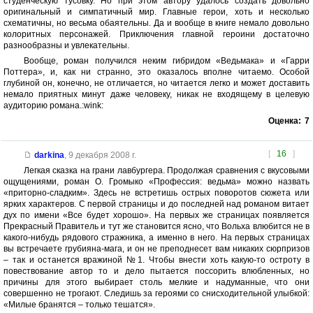
студенческую тусовку. Но при этом автору удалось создать довольно
оригинальный и симпатичный мир. Главные герои, хоть и несколько
схематичны, но весьма обаятельны. Да и вообще в книге немало довольно
колоритных персонажей. Приключения главной героини достаточно
разнообразны и увлекательны.
Вообще, роман получился неким гибридом «Ведьмака» и «Гарри
Поттера», и, как ни странно, это оказалось вполне читаемо. Особой
глубиной он, конечно, не отличается, но читается легко и может доставить
немало приятных минут даже человеку, никак не входящему в целевую
аудиторию романа.:wink:
Оценка:
7
[
16
]
darkina
,
9 декабря 2008 г.
Легкая сказка на грани лавбургера. Продолжая сравнения с вкусовыми
ощущениями, роман О. Громыко «Профессия: ведьма» можно назвать
«приторно-сладким». Здесь не встретишь острых поворотов сюжета или
ярких характеров. С первой страницы и до последней над романом витает
дух по имени «Все будет хорошо». На первых же страницах появляется
Прекрасный Правитель и тут же становится ясно, что Вольха влюбится не в
какого-нибудь рядового стражника, а именно в него. На первых страницах
вы встречаете грубияна-мага, и он не преподнесет вам никаких сюрпризов
– так и останется вражиной №1. Чтобы внести хоть какую-то остроту в
повествование автор то и дело пытается поссорить влюбленных, но
причины для этого выбирает столь мелкие и надуманные, что они
совершенно не трогают. Следишь за героями со снисходительной улыбкой:
«Милые бранятся – только тешатся».