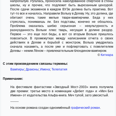
напропалую. Ругалась, проносила наколдованное спиртное в стены
школы, ну и прочее, что подлежит быть вырезанным цензурой.
После сдачи экзаменов в каждом ВУЗе должна быть практика. Вот
тут-то все и началось. Направили Вольху в Догеву. Ну, это долина, где
обитают очень такие милые твари-вампирчики. Беда у них
стряслась, понимаешь ли. Без подставы, конечно не обошлось.
Проблема оказалась шибко серьезная – некультурность и
разнузданность Вольхи плюс тварь, несущая в долине раздор.
Первое — это еще пол беды, а вот со вторым Вольхе пришлось
повозиться. В промежутках между написанием отчета о своих
действиях в Догеве и борьбой с монстром, Вольха умудрилась
сначала нахамить, а после уже и пофлиртовать с повелителем
Догевы – неким Лёном – привлекательным блондином-вампиром.
©
Китиара
С этим произведением связаны термины:
Вампиры
;
Драконы
;
Имена
;
Телепатия
Примечание:
На фестивале фантастики «Звездный Мост-2003» книга получила
две премии: третье место в номинации «Дебют года» и «Меч Без
Имени» от издательства Альфа-книга. Меч тупой, зато увесистый.
--------
На основе романа создан одноимённый
графический роман
.