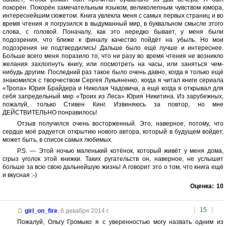
покорён. Покорён замечательным языком, великолепным чувством юмора,
интереснейшим сюжетом. Книга увлекла меня с самых первых страниц и во
время чтения я погрузился в выдуманный мир, в буквальном смысле этого
слова, с головой. Поначалу, как это нередко бывает, у меня были
подозрения, что ближе к финалу качество пойдёт на убыль. Но мои
подозрения не подтвердились! Дальше было ещё лучше и интереснее.
Больше всего меня поразило то, что ни разу во время чтения не возникло
желания захлопнуть книгу, или посмотреть на часы, или заняться чем-
нибудь другим. Последний раз такое было очень давно, когда я только ещё
знакомился с творчеством Сергея Лукьяненко, когда я читал книги сериала
«Тропа» Юрия Брайдера и Николая Чадовича, а ещё когда я открывал для
себя запредельный мир «Троих из Леса» Юрия Никитина. Из зарубежных,
пожалуй, только Стивен Кинг. Извиняюсь за повтор, но мне
ДЕЙСТВИТЕЛЬНО понравилось!
Отзыв получился очень восторженный. Это, наверное, потому, что
сердце моё радуется открытию нового автора, который в будущем войдет,
может быть, в список самых любимых.
P.S. — Этой ночью маленький котёнок, который живёт у меня дома,
сгрыз уголок этой книжки. Таких ругательств он, наверное, не услышит
больше за всю свою дальнейшую жизнь! А говорит это о том, что книга ещё
и вкусная :-)
Оценка:
10
[
15
]
girl_on_fire
,
6 декабря 2014 г.
Пожалуй, Ольгу Громыко я с уверенностью могу назвать одним из