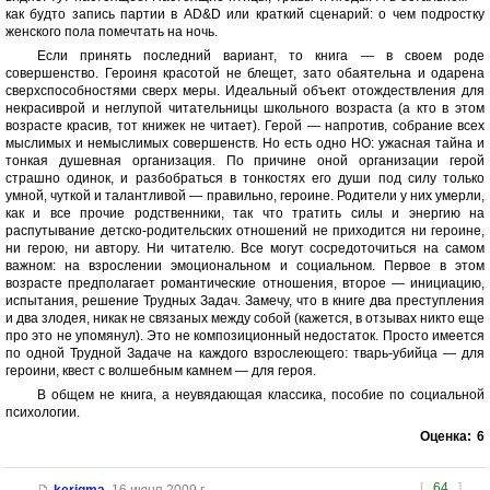
как будто запись партии в AD&D или краткий сценарий: о чем подростку
женского пола помечтать на ночь.
Если принять последний вариант, то книга — в своем роде
совершенство. Героиня красотой не блещет, зато обаятельна и одарена
сверхспособностями сверх меры. Идеальный объект отождествления для
некрасиврой и неглупой читательницы школьного возраста (а кто в этом
возрасте красив, тот книжек не читает). Герой — напротив, собрание всех
мыслимых и немыслимых совершенств. Но есть одно НО: ужасная тайна и
тонкая душевная организация. По причине оной организации герой
страшно одинок, и разбобраться в тонкостях его души под силу только
умной, чуткой и талантливой — правильно, героине. Родители у них умерли,
как и все прочие родственники, так что тратить силы и энергию на
распутывание детско-родительских отношений не приходится ни героине,
ни герою, ни автору. Ни читателю. Все могут сосредоточиться на самом
важном: на взрослении эмоциональном и социальном. Первое в этом
возрасте предполагает романтические отношения, второе — инициацию,
испытания, решение Трудных Задач. Замечу, что в книге два преступления
и два злодея, никак не связаных между собой (кажется, в отзывах никто еще
про это не упомянул). Это не композиционный недостаток. Просто имеется
по одной Трудной Задаче на каждого взрослеющего: тварь-убийца — для
героини, квест с волшебным камнем — для героя.
В общем не книга, а неувядающая классика, пособие по социальной
психологии.
Оценка:
6
[
64
]