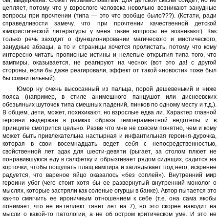
бы, выдержана. Сюжет незамысловатый. Для детской сказки сойдет, но не
цепляет, потому что у взрослого человека невольно возникают занудные
вопросы при прочтении (типа — это что вообще было???). (Кстати, ради
справедливости замечу, что при прочтении качественной детской
юмористической литературы у меня такие вопросы не возникают). Как
только речь заходит о функционировании магического и мистического,
занудные абзацы, а то и страницы хочется пролистать, потому что кому
интересно читать прописные истины и нелепые открытия типа того, что
вампиры, оказывается, не реагируют на чеснок (вот это да! с другой
стороны, если бы даже реагировали, эффект от такой «новости» тоже был
бы сомнительный).
Юмор ну очень высосанный из пальца, порой дешевенький и ниже
пояса (например, в стиле анимешного панцушот или диснеевских
обезьяньих шуточек типа смешных падений, пинков по одному месту и т.д.).
В общем, дети, может, похихикают, но взрослые едва ли. Характер главной
героини выдержан в рамках образа темпераментной недотепы и в
принципе смотрится цельно. Разве что мне не совсем понятно, чем и кому
может быть привлекательна настырная и инфантильная героиня-дурочка,
которая в свои восемнадцать ведет себя с непосредственностью,
свойственной лет эдак для шести-девяти (рыгает, за столом плюет не
понравившуюся еду в салфетку и обрызгивает рядом сидящих, садится на
корточки, чтобы пощупать плащ вампира и заглядывает под него, искренне
радуется, что вареное яйцо оказалось «без соплей»). Внутренний мир
героини убог (чего стоит хотя бы ее развернутый внутренний монолог о
мыслях, которые застряли как соленые огурцы в банке). Автор пытается это
как-то смягчить ее ироничным отношением к себе (т.е. она сама якобы
понимает, что ее интеллект тянет лет на 7), но это скорее наводит на
мысли о какой-то патологии, а не об остром критическом уме. И это не