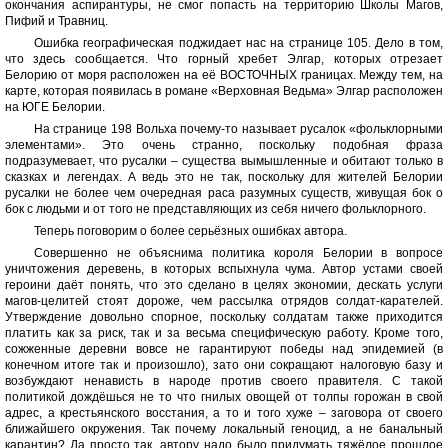
окончания аспирантуры, не смог попасть на территорию Школы Магов,
Пифий и Травниц.
Ошибка географическая поджидает нас на странице 105. Дело в том,
что здесь сообщается. Что горный хребет Элгар, которых отрезает
Белорию от моря расположен на её ВОСТОЧНЫХ границах. Между тем, на
карте, которая появилась в романе «Верховная Ведьма» Элгар расположен
на ЮГЕ Белории.
На странице 198 Вольха почему-то называет русалок «фольклорными
элементами». Это очень странно, поскольку подобная фраза
подразумевает, что русалки – существа вымышленные и обитают только в
сказках и легендах. А ведь это не так, поскольку для жителей Белории
русалки не более чем очередная раса разумных существ, живущая бок о
бок с людьми и от того не представляющих из себя ничего фольклорного.
Теперь поговорим о более серьёзных ошибках автора.
Совершенно не объяснима политика короля Белории в вопросе
уничтожения деревень, в которых вспыхнула чума. Автор устами своей
героини даёт понять, что это сделано в целях экономии, дескать услуги
магов-целитей стоят дороже, чем рассылка отрядов солдат-карателей.
Утверждение довольно спорное, поскольку солдатам также приходится
платить как за риск, так и за весьма специфическую работу. Кроме того,
сожженные деревни вовсе не гарантируют победы над эпидемией (в
конечном итоге так и произошло), зато они сокращают налоговую базу и
возбуждают ненависть в народе против своего правителя. С такой
политикой дождёшься не то что гнилых овощей от толпы горожан в свой
адрес, а крестьянского восстания, а то и того хуже – заговора от своего
ближайшего окружения. Так почему локальный геноцид, а не банальный
карантин? Да просто так, автору надо было придумать тяжёлое прошлое