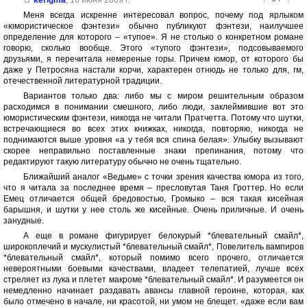
kerigma
,
16 июня 2009 г.
Меня всегда искренне интересовал вопрос, почему под ярлыком
«юмористическое фэнтези» обычно публикуют фэнтези, наилучшее
определение для которого – «тупое». Я не столько о конкретном романе
говорю, сколько вообще. Этого «тупого фэнтези», подсовываемого
друзьями, я перечитала немереные горы. Причем юмор, от которого бы
даже у Петросяна настали корчи, характерен отнюдь не только для, гм,
отечественной литературной традиции.
Вариантов только два: либо мы с миром решительным образом
расходимся в понимании смешного, либо люди, заклеймившие вот это
юмористическим фэнтези, никогда не читали Пратчетта. Потому что шутки,
встречающиеся во всех этих книжках, никогда, повторяю, никогда не
поднимаются выше уровня «а у тебя вся спина белая». Улыбку вызывают
скорее неправильно поставленные знаки препинания, потому что
редактируют такую литературу обычно не очень тщательно.
Ближайший аналог «Ведьме» с точки зрения качества юмора из того,
что я читала за последнее время – пресловутая Таня Гроттер. Но если
Емец отличается общей бредовостью, Громыко – вся такая кисейная
барышня, и шутки у нее столь же кисейные. Очень приличные. И очень
занудные.
А еще в романе фигурирует белокурый *блевательный смайл*,
широкоплечий и мускулистый *блевательный смайл*, Повелитель вампиров
*блевательный смайл*, который помимо всего прочего, отличается
невероятными боевыми качествами, владеет телепатией, лучше всех
стреляет из лука и плетет макроме *блевательный смайл*. И разумеется он
немедленно начинает раздавать авансы главной героине, которая, как
было отмечено в начале, ни красотой, ни умом не блещет. «даже если вам