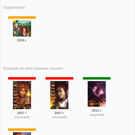
Аудиокниги:
2016 г.
Издания на иностранных языках:
2012 г.
2007 г.
2007 г.
(чешский)
(польский)
(польский)