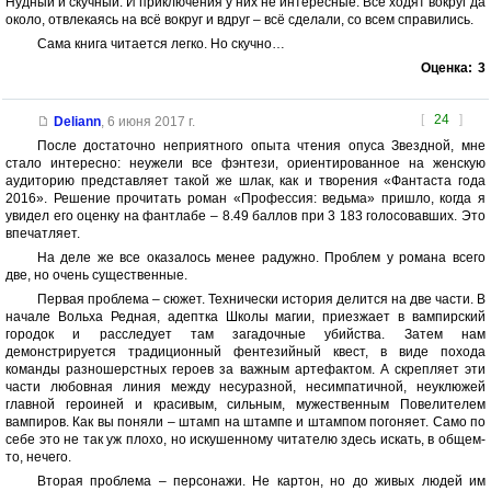
Нудный и скучный. И приключения у них не интересные. Всё ходят вокруг да
около, отвлекаясь на всё вокруг и вдруг – всё сделали, со всем справились.
Сама книга читается легко. Но скучно…
Оценка:
3
[
24
]
Deliann
,
6 июня 2017 г.
После достаточно неприятного опыта чтения опуса Звездной, мне
стало интересно: неужели все фэнтези, ориентированное на женскую
аудиторию представляет такой же шлак, как и творения «Фантаста года
2016». Решение прочитать роман «Профессия: ведьма» пришло, когда я
увидел его оценку на фантлабе – 8.49 баллов при 3 183 голосовавших. Это
впечатляет.
На деле же все оказалось менее радужно. Проблем у романа всего
две, но очень существенные.
Первая проблема – сюжет. Технически история делится на две части. В
начале Вольха Редная, адептка Школы магии, приезжает в вампирский
городок и расследует там загадочные убийства. Затем нам
демонстрируется традиционный фентезийный квест, в виде похода
команды разношерстных героев за важным артефактом. А скрепляет эти
части любовная линия между несуразной, несимпатичной, неуклюжей
главной героиней и красивым, сильным, мужественным Повелителем
вампиров. Как вы поняли – штамп на штампе и штампом погоняет. Само по
себе это не так уж плохо, но искушенному читателю здесь искать, в общем-
то, нечего.
Вторая проблема – персонажи. Не картон, но до живых людей им