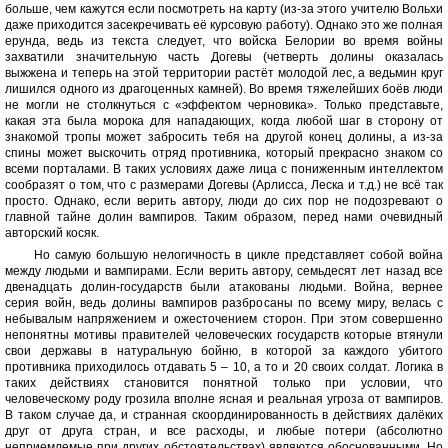
больше, чем кажутся если посмотреть на карту (из-за этого учителю Вольхи
даже приходится засекречивать её курсовую работу). Однако это же полная
ерунда, ведь из текста следует, что войска Белории во время войны
захватили значительную часть Догевы (четверть долины оказалась
выжжена и теперь на этой территории растёт молодой лес, а ведьмин круг
лишился одного из драгоценных камней). Во время тяжелейших боёв люди
не могли не столкнуться с «эффектом черновика». Только представьте,
какая эта была морока для нападающих, когда любой шаг в сторону от
знакомой тропы может забросить тебя на другой конец долины, а из-за
спины может выскочить отряд противника, который прекрасно знаком со
всеми порталами. В таких условиях даже лица с пониженным интеллектом
сообразят о том, что с размерами Догевы (Арлисса, Леска и т.д.) не всё так
просто. Однако, если верить автору, люди до сих пор не подозревают о
главной тайне долин вампиров. Таким образом, перед нами очевидный
авторский косяк.
Но самую большую нелогичность в цикле представляет собой война
между людьми и вампирами. Если верить автору, семьдесят лет назад все
двенадцать долин-государств были атакованы людьми. Война, вернее
серия войн, ведь долины вампиров разбросаны по всему миру, велась с
небывалым напряжением и ожесточением сторон. При этом совершенно
непонятны мотивы правителей человеческих государств которые втянули
свои державы в натуральную бойню, в которой за каждого убитого
противника приходилось отдавать 5 – 10, а то и 20 своих солдат. Логика в
таких действиях становится понятной только при условии, что
человеческому роду грозила вполне ясная и реальная угроза от вампиров.
В таком случае да, и странная скоординированность в действиях далёких
друг от друга стран, и все расходы, и любые потери (абсолютно
неприемлемые при других обстоятельствах) являются обоснованными. Но