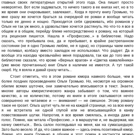
главных своих литературных открытий этого года. Она пишет просто
невероятно. Вот если задуматься, то ничего такого в ее книгах нет, но в то
же время они очаровывают, завлекают... Когда я прочту книгу Громыко, то
мне сразу же хочется браться за очередной ее роман и вообще читать
только ее денно и нощно. Приходится себя сдерживать, ибо романов у
Ольги не так уж много, а удовольствие хочется растянуть. Но что-то я все в
общем и в общем, перейду ближе непосредственно к роману, на который
эта рецензия пишется. Нашла я «Профессию...» в библиотеке. Надо
сказать, что пребывала она, да и пребывает, в крайне растрепанном
состоянии (не я одно Громыко люблю, не я одна), но страницы чаем никто
не поливал, колбасу вместо закладок не использовал. Что радует. Да и
вообще эта находка чрезвычайно меня порадовала, так как до того мне в
библиотеке сказали, что кроме «Верных врагов» и «Цветка камалейника»
(уже мною прочитанных) книг Ольги в наличии не имеется. А тут такой
скарб. Ну, я взяла и давай сразу читать...
Стоит отметить, что в этом романе юмора намного больше, чем в
более поздних произведениях Ольги Громыко. Но, несмотря на огромное
обилие всяких шуточек, они замечательно вписываются в текст. Знаете,
многие авторы юмористического жанра забывают о том, что важнее
качество, а не количество, потому их книги в итоге скатываются нечто
совершенно не читаемое и — внимание! — не смешное. Этому роману
такое не грозит. Ольга шутит чуть ли не на каждой странице, но за всю книгу
я не встретила ни одной глупой или не вписывающейся в канву
повествования шутки. Напротив, я все время смеялась, а иногда даже в
голос. Помню, как читала «Профессию...» в маршрутке и, не выдержав, как
начну смеяться... Весь салон поглядывал на меня, как на сумасшедшую.
Зато было весело. И да, что самое важное — здесь очень позитивный юмор.
Думаю, что книги Громыко в общем и этот роман в частности можно