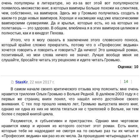
очень популярны в литературе, но из-за вот этой вот популярности
появилось множество книг, в которых вампиры больше похожи на слюнтяев,
чем, собственно, на вампиров. Здесь же у Громыко получилась создать в
каком-то роде новых вампиров. Хороши и насмешки над уже классическими
вампирскими суевериями. Да и крылья, которые есть, но на которых не
полетаешь — это здорово. В общем, влюблена я в этих вампиров целиком и
полностью, как и в киндрэт Пехова.
Итого, что я могу сказать в заключение этого словесного поноса,
который крайне сложно прекратить, потому что о «Профессии: ведьма»
хочется говорить и говорить и говорить? Да ничего! Это шикарный роман,
позитивный, но мои слова ничего не значат. Лучше вообще меня не
слушайте, бросайте читать эту рецензию и идите читать Громыко.
Оценка:
10
[
14
]
StasKr
,
22 мая 2017 г.
В самом начале своего критического отзыва хочу пояснить: мне очень
нравится трилогия Ольги Громыко о Вольхе Редной. В далёком 2003 году я с
первых же страниц книги понял, что нашёл нечто достойное своего
внимания. С тех пор прошло немало лет, Громыко выпустила много книг,
однако ни одна из них не могла тягаться ни с трилогией о Вольхе, ни тем
более с первой книгой цикла.
Разумеется, я субъективен и пристрастен. Однако мне чертовски
нравится юмор и ирония из которого состоит этот роман. Есть книги,
которые тебе не надоедают не смотря на то сколько раз ты их читал и
«Профессия: ведьма» как раз из их числа. За прошедшие четырнадцать лет