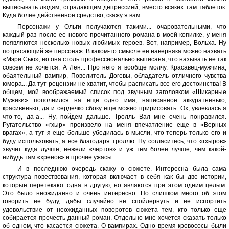
выписывать людям, страдающим депрессией, вместо всяких там таблеток.
Куда более действенное средство, скажу я вам.
Персонажи у Ольги получаются такими... очаровательными, что
каждый раз после ее нового прочитанного романа в моей копилке, у меня
появляются несколько новых любимых героев. Вот, например, Вольха. Ну
потрясающий же персонаж. В каком-то смысле ее наверняка можно назвать
«Мэри Сью», но она столь профессионально выписана, что называть ее так
совсем не хочется. А Лён... Про него я вообще молчу. Красавец-мужчина,
обаятельный вампир, Повелитель Догевы, обладатель отличного чувства
юмора... Да тут рецензии не хватит, чтобы расписать все его достоинства! В
общем, мой воображаемый список под звучным заголовком «Шикарные
Мужики» пополнился на еще одно имя, написанное аккуратненько,
красивенько, да и сердечко сбоку еще можно пририсовать. Ох, увлеклась я
что-то, да-а... Ну, пойдем дальше. Тролль Вал мне очень понравился.
Ругательство «гхыр» произвело на меня впечатление еще в «Верных
врагах», а тут я еще больше убедилась в мысли, что теперь только его и
буду использовать, а все благодаря троллю. Ну согласитесь, что «гхыров»
звучит куда лучше, нежели «чертов» и уж тем более лучше, чем какой-
нибудь там «хренов» и прочие ужасы.
И в последнюю очередь скажу о сюжете. Интересна была сама
структура повествования, которая включает в себя как бы две истории,
которые перетекают одна в другую, но являются при этом одним целым.
Это было неожиданно и очень интересно. Но слишком много об этом
говорить не буду, дабы случайно не спойлернуть и не испортить
удовольствие от неожиданных поворотов сюжета тем, кто только еще
собирается прочесть данный роман. Отдельно мне хочется сказать только
об одном, что касается сюжета. О вампирах. Одно время кровососы были