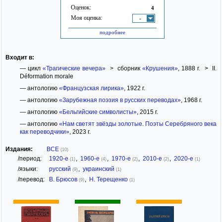
Оценок:
4
Моя оценка:
-
подробнее
Входит в:
— цикл
«Трагические вечера»
> сборник
«Крушения»
, 1888 г. > II.
Déformation morale
— антологию
«Французская лирика»
, 1922 г.
— антологию
«Зарубежная поэзия в русских переводах»
, 1968 г.
— антологию
«Бельгийские символисты»
, 2015 г.
— антологию
«Нам светят звёзды золотые. Поэты Серебряного века
как переводчики»
, 2023 г.
Издания:
ВСЕ
(10)
/период:
1920-е
,
1960-е
,
1970-е
,
2010-е
,
2020-е
(1)
(4)
(2)
(2)
(1)
/языки:
русский
,
украинский
(9)
(1)
/перевод:
В. Брюсов
,
Н. Терещенко
(9)
(1)