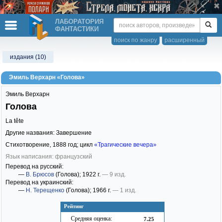
ЛАБОРАТОРИЯ
ФАНТАСТИКИ
поиск по жанру
расширенный
издания (10)
Эмиль Верхарн «Голова»
Эмиль Верхарн
Голова
La tête
Другие названия: Завершение
Стихотворение,
1888
год; цикл
«Трагические вечера»
Язык написания: французский
Перевод на русский:
—
В. Брюсов
(Голова)
; 1922 г.
— 9 изд.
Перевод на украинский:
—
Н. Терещенко
(Голова)
; 1966 г.
— 1 изд.
Рейтинг
Средняя оценка:
7.25