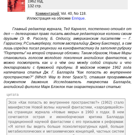
1962 год,
132 стр.
Комментарий:
Vol. 40, No 118.
Иллюстрация на обложке
Enrique
.
Главный редактор журнала, Тед Карнелл, постепенно отошёл от
дел — делегировал право писать вводные редакторские колонки своим
друзьям (Э. Ф. Расселу, Б. Олдиссу, американским писателям — Г.
Гаррисону, Р.Сильвербергу, потом австралийцу Джону Бакстеру), а сам
лишь изредка писал рецензии на кинофантастику да заполнял рубрику
"Портреты" на второй странице обложки. Таким образом, Новые Миры
становились голосом молодого поколения английских фантастов, и
можно посмотреть как и о чём они между собой спорили и что
декларировали с бумажной трибуны. В майском номере 1962 года
напечатана статья Дж. Г. Балларда "Как попасть во внутреннее
пространство?" (Which Way to Inner Space?), ставшая программным
документом движения. Исследователь творчества Балларда,
английский филолог Марк Блэклок так охарактеризовал статью:
цитата
Эссе «Как попасть во внутреннее пространство?» (1962) стало
манифестом Новой волны научной фантастики, «зародившейся»
на страницах журнала «Новые миры» в 1960 х годах. В нем
сочетаются острая и иконоборческая критика Балларда
традиционной научной фантастики с его призывом к реформам:
«Я хотел бы видеть больше психолитературных идей, больше
метабиологических и метахимических концепций, частных систем