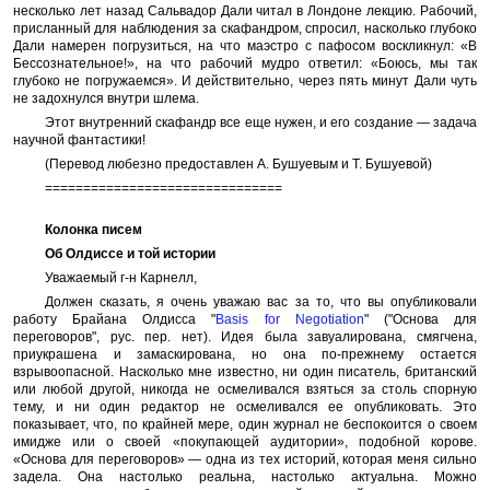
несколько лет назад Сальвадор Дали читал в Лондоне лекцию. Рабочий,
присланный для наблюдения за скафандром, спросил, насколько глубоко
Дали намерен погрузиться, на что маэстро с пафосом воскликнул: «В
Бессознательное!», на что рабочий мудро ответил: «Боюсь, мы так
глубоко не погружаемся». И действительно, через пять минут Дали чуть
не задохнулся внутри шлема.
Этот внутренний скафандр все еще нужен, и его создание — задача
научной фантастики!
(Перевод любезно предоставлен А. Бушуевым и Т. Бушуевой)
===============================
Колонка писем
Об Олдиссе и той истории
Уважаемый г-н Карнелл,
Должен сказать, я очень уважаю вас за то, что вы опубликовали
работу Брайана Олдисса "
Basis for Negotiation
" ("Основа для
переговоров", рус. пер. нет). Идея была завуалирована, смягчена,
приукрашена и замаскирована, но она по-прежнему остается
взрывоопасной. Насколько мне известно, ни один писатель, британский
или любой другой, никогда не осмеливался взяться за столь спорную
тему, и ни один редактор не осмеливался ее опубликовать. Это
показывает, что, по крайней мере, один журнал не беспокоится о своем
имидже или о своей «покупающей аудитории», подобной корове.
«Основа для переговоров» — одна из тех историй, которая меня сильно
задела. Она настолько реальна, настолько актуальна. Можно