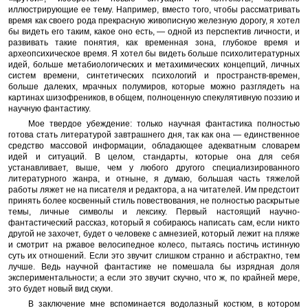
иллюстрирующие ее тему. Например, вместо того, чтобы рассматривать
время как своего рода прекрасную живописную железную дорогу, я хотел
бы видеть его таким, какое оно есть, — одной из перспектив личности, и
развивать такие понятия, как временная зона, глубокое время и
археопсихическое время. Я хотел бы видеть больше психолитературных
идей, больше метабиологических и метахимических концепций, личных
систем времени, синтетических психологий и пространств-времен,
больше далеких, мрачных полумиров, которые можно разглядеть на
картинах шизофреников, в общем, полноценную спекулятивную поэзию и
научную фантастику.
Мое твердое убеждение: только научная фантастика полностью
готова стать литературой завтрашнего дня, так как она — единственное
средство массовой информации, обладающее адекватным словарем
идей и ситуаций. В целом, стандарты, которые она для себя
устанавливает, выше, чем у любого другого специализированного
литературного жанра, и отныне, я думаю, большая часть тяжелой
работы ляжет не на писателя и редактора, а на читателей. Им предстоит
принять более косвенный стиль повествования, не полностью раскрытые
темы, личные символы и лексику. Первый настоящий научно-
фантастический рассказ, который я собираюсь написать сам, если никто
другой не захочет, будет о человеке с амнезией, который лежит на пляже
и смотрит на ржавое велосипедное колесо, пытаясь постичь истинную
суть их отношений. Если это звучит слишком странно и абстрактно, тем
лучше. Ведь научной фантастике не помешала бы изрядная доля
экспериментальности; а если это звучит скучно, что ж, по крайней мере,
это будет новый вид скуки.
В заключение мне вспоминается водолазный костюм, в котором