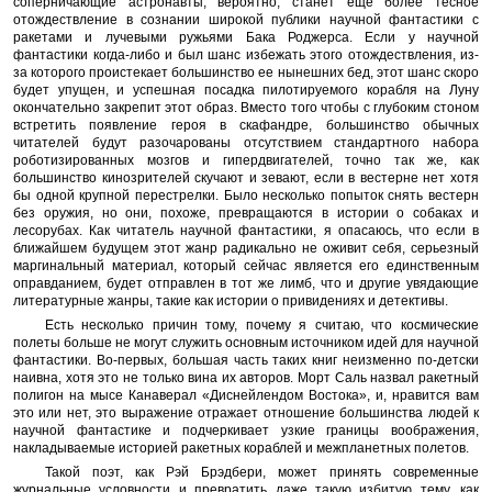
соперничающие астронавты, вероятно, станет еще более тесное
отождествление в сознании широкой публики научной фантастики с
ракетами и лучевыми ружьями Бака Роджерса. Если у научной
фантастики когда-либо и был шанс избежать этого отождествления, из-
за которого проистекает большинство ее нынешних бед, этот шанс скоро
будет упущен, и успешная посадка пилотируемого корабля на Луну
окончательно закрепит этот образ. Вместо того чтобы с глубоким стоном
встретить появление героя в скафандре, большинство обычных
читателей будут разочарованы отсутствием стандартного набора
роботизированных мозгов и гипердвигателей, точно так же, как
большинство кинозрителей скучают и зевают, если в вестерне нет хотя
бы одной крупной перестрелки. Было несколько попыток снять вестерн
без оружия, но они, похоже, превращаются в истории о собаках и
лесорубах. Как читатель научной фантастики, я опасаюсь, что если в
ближайшем будущем этот жанр радикально не оживит себя, серьезный
маргинальный материал, который сейчас является его единственным
оправданием, будет отправлен в тот же лимб, что и другие увядающие
литературные жанры, такие как истории о привидениях и детективы.
Есть несколько причин тому, почему я считаю, что космические
полеты больше не могут служить основным источником идей для научной
фантастики. Во-первых, большая часть таких книг неизменно по-детски
наивна, хотя это не только вина их авторов. Морт Саль назвал ракетный
полигон на мысе Канаверал «Диснейлендом Востока», и, нравится вам
это или нет, это выражение отражает отношение большинства людей к
научной фантастике и подчеркивает узкие границы воображения,
накладываемые историей ракетных кораблей и межпланетных полетов.
Такой поэт, как Рэй Брэдбери, может принять современные
журнальные условности и превратить даже такую избитую тему, как