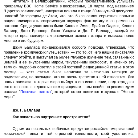
Читатели в Великобритании, которым посчастливилось услышать
программу BBC Home Service в воскресенье, 18 марта, под названием
"Царство возможного", наверняка поняли в конце 30-минутной дискуссии,
начатой ​​Уилфредом де-Атом, что это была самая серьезная попытка
рационализировать современную научную фантастику и современных
авторов. Среди участников были Кингсли Эмис, Брайан Олдисс, Кеннет
Балмер, Джон Браннер, Джон Уиндем и Дж. Г. Баллард, каждый из
которых проанализировал различные аспекты жанра и высказал свое
мнение о его будущем.
Джим Баллард придерживался особого подхода, утверждая, что
появление космических путешествий — это то, от чего нашим писателям
следует отойти, и выступал за более глубокое изучение тем, связанных с
Землей и ее внутренним миром, "внутренним космосом", и именно эту
тему он подробно осветил в своей гостевой редакционной статье в этом
месяце — хотя статья была написана за несколько месяцев до
радиозаписи, но очевидно, что он очень трепетно ​​к ней относится. Два
новых рассказа, которые скоро выйдут в его исполнении, подтверждают
его готовность следовать своим принципам — мы особенно рекомендуем
рассказ "
Песочная клетка
", который скоро появится в журнале "Новые
миры".
======================================
Дж. Г. Баллард
Как попасть во внутреннее пространство?
Одним из печальных побочных продуктов российско-американской
космической гонки и той огромной известности, коей удостоились