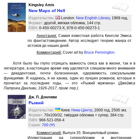
Kingsley Amis
New Maps of Hell
Издательство:
London:
New English Library
, 1969 год,
Формат:
другой, мягкая обложка, 144 стр.
ISBN:
0-450-00273-X, 978-0-450-00273-1
Аннотация:
Самая известная работа Кингсли Эмиса
по фантастоведению. Автор исследует теорию жанра от
истоков до наших дней.
Комментарий:
Cover art by
Bruce Pennington
.
Хотя было бы глупо отрицать важность секса как в жизни, так и в
литературе, в настоящее время ему уделяется слишком много внимания
— декадентская, почти болезненная, одержимость сексуальными
функциями. Я надеюсь, я не ханжа; один из лучших романов, которые я
прочитал за последние годы, — это «Рыжий мужчина»
(Джеймса
Патрика Данливи, 1926-2017, прим. пер.)
.
Дж. П. Донливи
Рыжий
Издательство:
Киев:
Ника-Центр
, 2000 год, 2500 экз.
Формат:
70x100/32, твёрдая обложка + супер, 384 стр.
ISBN:
966-521-056-4
Серия:
700 (Ψ)
Комментарий:
Выпуск 35. Внецикловый роман.
Иллюстрация на суперобложке и внутренние