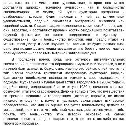
полагаться на то мимолетное удовольствие, которое она может
доставлять широкой, всеядной аудитории. Как и большинству
специализированных медиа, ей нужна аудитория преданная и
разборчивая, которая будет приходить к ней за конкретными
удовольствиями, подобно любителям абстрактной живописи или
серийной музыки. Старая гвардия поклонников космической оперы, хотя
они, вероятно, и составляют прочный костяк сегодняшних почитателей
научной фантастики, не сможет поддерживать в одиночку ее
существование. Как и большинство пуристов, они предпочитают не
менять свою диету, и если научная фантастика не будет развиваться,
рано или поздно другие медиа вмешаются и отберут у нее ее главное
преимущество — право быть витриной завтрашнего дня.
В последнее время, когда мне хотелось интеллектуальных
впечатлений, я слишком часто обращался к музыке или живописи, а не к
научной фантастике, и, безусловно, именно это сейчас с ней что-то не
так. Чтобы привлечь критически настроенную аудиторию, научной
фантастике необходимо полностью изменить свое содержание и
подходы. Журнальная научная фантастика зародилась в 1930-х годах и,
подобно псевдомодернистской архитектуре 1930-х, начинает казаться
обычному читателю старомодной. Дело не только в том, что путешествия
во времени, псионика и телепортация (которые, впрочем, не имеют
никакого отношения к науке и настолько захватывают дух своими
последствиями, что для их оценки требуется гениальность) делают ее
устаревшей, но и в том, что обычный читатель достаточно умен, чтобы
понять, что большинство этих историй основано на самых
незначительных вариациях старых тем, а не на каких-либо свежих
творческих прорывах.