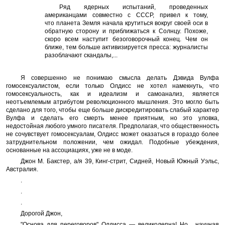
Ряд ядерных испытаний, проведенных
американцами совместно с СССР, привел к тому,
что планета Земля начала крутиться вокруг своей оси в
обратную сторону и приближаться к Солнцу. Похоже,
скоро всем наступит безоговорочный конец. Чем он
ближе, тем больше активизируется пресса: журналисты
разоблачают скандалы,...
Я совершенно не понимаю смысла делать Дэвида Вулфа
гомосексуалистом, если только Олдисс не хотел намекнуть, что
гомосексуальность, как и идеализм и самоанализ, является
неотъемлемым атрибутом революционного мышления. Это могло быть
сделано для того, чтобы еще больше дискредитировать слабый характер
Вулфа и сделать его смерть менее приятным, но это уловка,
недостойная любого умного писателя. Предполагая, что общественность
не сочувствует гомосексуалам, Олдисс может оказаться в гораздо более
затруднительном положении, чем ожидал. Подобные убеждения,
основанные на ассоциациях, уже не в моде.
Джон М. Бакстер, а/я 39, Кинг-стрит, Сидней, Новый Южный Уэльс,
Австралия.
.
.
.
Дорогой Джон,
"Основа для переговоров" Олдисса — великолепна! Но... научная