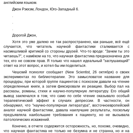
английским языком.
Джон Рэкхэм, Лондон, Юго-Западный 6.
.
.
.
Дорогой Джон,
Хотя это уже далеко не так распространено, как раньше, всё ещё
случается, что читатель научной фантастики сталкивается с
насмешливой критикой со стороны друзей. Что-то вроде: "Зачем ты это
читаешь?", с намёком на то, что научная фантастика предназначена для
тех, кто не совсем прав. Я только что нашел идеальный "заглушающий"
ответ на этот вопрос, и хотел бы им поделиться.
Чешский психолог сообщает (New Scientist, 26 октября) о своих
экспериментах по библиотерапии. Это замысловатое название для
процедуры, при которой группе пациентов с психозом давали на чтение
определенные книги, а затем фиксировали их реакцию. Выбор пал на
рассказы, романы, стихи и научно-популярную литературу. Его общий
вывод заключался в том, что само по себе чтение оказывало особый
терапевтический эффект в случаях депрессии. В частности, он
обнаружил, что "научно-популярная литература", восточноевропейский
аналог научной фантастики, давала наилучшие результаты, поскольку
предъявляла наибольшие требования к пациенту, но не вызывала
патологических искажений.
Конечно, в отчете содержится осторожность, но, похоже, очевидно,
что научная фантастика не только не безумна и не странна, но и на