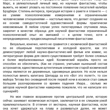
Марс, в увлекательный личный мир, но научная фантастика, чтобы
выжить, не может уповать на постоянное появление писателей калибра
Брэдбери. Степень интереса, присущая истории о ракете и планете — с
ее узкими психологическими измерениями и ограниченными
человеческими отношениями — настолько мала, что делает создание на
ее основе самодостаточной художественной формы практически
невозможным. В любом случае успех пилотируемых спутников лишь
закрепит в качестве образца для научной фантастики ограниченный
психологический опыт их экипажей — в целом точно, хотя и
непреднамеренно, предвосхищенный писателями-фантастами.
Визуально, конечно, ничто не сравнится с космической фантастикой
по ее обширным перспективам и холодной красоте, как это
демонстрирует любой научно-фантастичес-кий фильм или комикс, но
литературная форма для своего существования требует более сложных
и более вербализованных идей. Космический корабль просто не
способен их обеспечить. (Как ни странно, учитывая нынешний состав
астронавтов, единственным аутентичным элементом старой космической
оперы являются ее деревянные, одномерные диалоги. Но если нельзя
полностью винить капитана Шепарда за его «Вот это полет!», то сон
майора Титова без сновидений после первой ночи в космосе стал самым
большим разочарованием со времен падения Икара… сколько же
авторов научной фантастики наверняка пожалели, что не написали его
сценарий!)
Но мое главное возражение против центральной роли, которую
сейчас занимает космическая история, заключается в ее слишком узкой
привлекательности. В отличие от вестерна, научная фантастика, если
она хочет удержаться на плаву и развиваться далее, не может