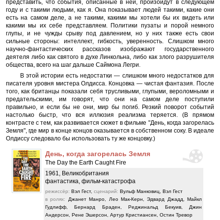
представить, что события, описанные в ней, произойдут в следующем
году и с такими людьми, как я. Она показывает людей такими, какие они
есть на самом деле, а не такими, какими мы хотели бы их видеть или
какими мы их себе представляем. Политики пузаты и порой немного
глупы, и не чужды срыву под давлением, но у них также есть свои
сильные стороны: интеллект, гибкость, уверенность. Слишком много
научно-фантастических рассказов изображают государственного
деятеля либо как святого в духе Линкольна, либо как злого разрушителя
общества, всего на шаг дальше Саймона Легри.
В этой истории есть недостатки — слишком много недостатков для
писателя уровня мистера Олдисса. Концовка — чистая фантазия. После
того, как британцы показали себя трусливыми, глупыми, вероломными и
предательскими, им говорят, что они на самом деле поступили
правильно, и если бы не они, мир бы погиб. Резкий поворот событий
настолько быстр, что вся иллюзия реализма теряется. (В прямом
контрасте с тем, как развивается сюжет в фильме "День, когда загорелась
Земля", где мир в конце концов оказывается в собственном соку. В идеале
Олдиссу следовало бы использовать ту же концовку.)
День, когда загорелась Земля
The Day the Earth Caught Fire
1961, Великобритания
фантастика, фильм-катастрофа
режиссёр:
Вэл Гест,
сценарий:
Вульф Манковиц, Вэл Гест
в ролях:
Джанет Манро, Лео Мак-Керн, Эдвард Джадд, Майкл
Гудлифф, Бернард Браден, Реджинальд Бекуив, Джин
Андерсон, Рене Эшерсон, Артур Кристиансен, Остин Тревор