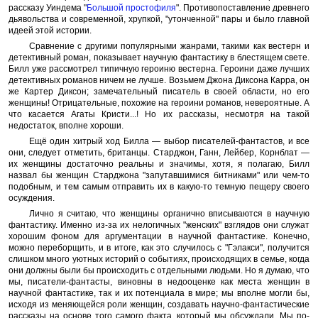
рассказу Уиндема "
Большой простофиля
". Противопоставление древнего
дьявольства и современной, хрупкой, "утонченной" пары и было главной
идеей этой истории.
Сравнение с другими популярными жанрами, такими как вестерн и
детективный роман, показывает научную фантастику в блестящем свете.
Билл уже рассмотрел типичную героиню вестерна. Героини даже лучших
детективных романов ничем не лучше. Возьмем Джона Диксона Карра, он
же Картер Диксон; замечательный писатель в своей области, но его
женщины! Отрицательные, похожие на героини романов, невероятные. А
что касается Агаты Кристи...! Но их рассказы, несмотря на такой
недостаток, вполне хороши.
Ещё один хитрый ход Билла — выбор писателей-фантастов, и все
они, следует отметить, британцы. Старджон, Ганн, Лейбер, Корнблат —
их женщины достаточно реальны и значимы, хотя, я полагаю, Билл
назвал бы женщин Старджона "запутавшимися битниками" или чем-то
подобным, и тем самым отправить их в какую-то темную пещеру своего
осуждения.
Лично я считаю, что женщины органично вписываются в научную
фантастику. Именно из-за их нелогичных "женских" взглядов они служат
хорошим фоном для аргументации в научной фантастике. Конечно,
можно переборщить, и в итоге, как это случилось с "Гэлакси", получится
слишком много уютных историй о событиях, происходящих в семье, когда
они должны были бы происходить с отдельными людьми. Но я думаю, что
мы, писатели-фантасты, виновны в недооценке как места женщин в
научной фантастике, так и их потенциала в мире; мы вполне могли бы,
исходя из меняющейся роли женщин, создавать научно-фантастические
рассказы на основе того самого факта, который мы обсуждали. Мы по-