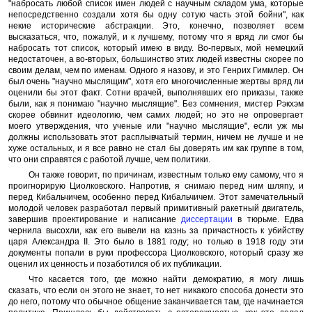
"набросать любой список имен людей с научным складом ума, которые
непосредственно создали хотя бы одну сотую часть этой бойни", как
некие исторические абстракции. Это, конечно, позволяет всем
высказаться, что, пожалуй, и к лучшему, потому что я вряд ли смог бы
набросать тот список, который имею в виду. Во-первых, мой немецкий
недостаточен, а во-вторых, большинство этих людей известны скорее по
своим делам, чем по именам. Одного я назову, и это Генрих Гиммлер. Он
был очень "научно мыслящим", хотя его многочисленные жертвы вряд ли
оценили бы этот факт. Сотни врачей, выполнявших его приказы, также
были, как я понимаю "научно мыслящие". Без сомнения, мистер Рэкхэм
скорее обвинит идеологию, чем самих людей; но это не опровергает
моего утверждения, что ученые или "научно мыслящие", если уж мы
должны использовать этот расплывчатый термин, ничем не лучше и не
хуже остальных, и я все равно не стал бы доверять им как группе в том,
что они справятся с работой лучше, чем политики.
Он также говорит, по причинам, известным только ему самому, что я
проигнорирую Циолковского. Напротив, я снимаю перед ним шляпу, и
перед Кибальчичем, особенно перед Кибальчичем. Этот замечательный
молодой человек разработал первый примитивный ракетный двигатель,
завершив проектирование и написание
диссертации
в тюрьме. Едва
чернила высохли, как его вывели на казнь за причастность к убийству
царя Александра II. Это было в 1881 году; но только в 1918 году эти
документы попали в руки профессора Циолковского, который сразу же
оценил их ценность и позаботился об их публикации.
Что касается того, где можно найти демократию, я могу лишь
сказать, что если он этого не знает, то нет никакого способа донести это
до него, потому что обычное общение заканчивается там, где начинается