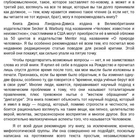
глубокомысленное, такое, которое заставляет по-новому, а может и в
третий раз, взглянуть на все те вещи, которые вы так долго принимали
как должное, — тем, кому нравится именно такое чтение (а если нет, то
вы читаете не тот журнал, брат), могу я порекомендовать книгу?
Книга Джона Лэнгдона-Дэвиса издана в Великобритании
издательством Secker & Warburg под названием «Человек: известное и
неизвестное»; счастливчики в США могут приобрести её в мягкой обложке
за 50 центов в издательстве Mentor под названием «О природе
человека». Я бы особенно рекомендовал её всем тем, кто посчитал мою
недавнюю редакционную статью поводом для резкой критики. Этой
книгой они покажут, как сильно упали на пятую точку.
Чтобы предотвратить возможные вопросы — нет, я не заимствовал
слова из этой книги. Я купил её себе в подарок на Рождество и прочитал
лишь спустя долгое время после того, как мои мысли были изложены в
печати. ​​Признаюсь, если бы время было обратным, я бы изменил одну-
две фразы, особенно ту, где говорится о "времени, когда учёные берут всё
в свои руки". Многие люди, кажется, приравнивают научный подход к
человеческим проблемам к тому, что они называют тоталитарным
правлением, плюс тревожное нытье о "жестком обращении" и
"диктатуре". Эта книга поможет объяснить тот научный подход, который
я имел в виду — подход, который, помимо строгости и честности, не
боится рационально взглянуть на такие вещи, как гипноз, целительство
верой, молитва, экстрасенсорное восприятие и многое другое. Все это
относительно малоизученные аспекты того, что называется Человеком.
Я от всей души рекомендую эту книгу, за исключением, конечно,
мифопоэтической группы. Им она совершенно не подойдёт, поскольку
написана на протяжении всего текста простым, незамысловатым