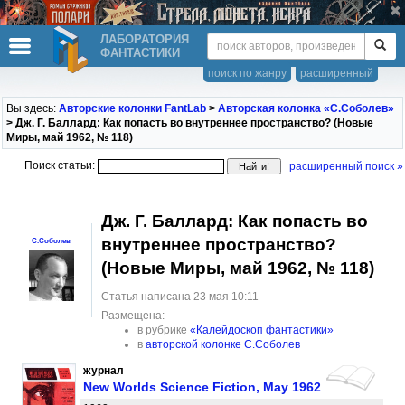
ЛАБОРАТОРИЯ
ФАНТАСТИКИ
поиск по жанру
расширенный
Вы здесь:
Авторские колонки FantLab
>
Авторская колонка «С.Соболев»
> Дж. Г. Баллард: Как попасть во внутреннее пространство? (Новые
Миры, май 1962, № 118)
Поиск статьи:
расширенный поиск »
Дж. Г. Баллард: Как попасть во
внутреннее пространство?
С.Соболев
(Новые Миры, май 1962, № 118)
Статья написана 23 мая 10:11
Размещена:
в рубрике
«Калейдоскоп фантастики»
в
авторской колонке С.Соболев
журнал
New Worlds Science Fiction, May 1962