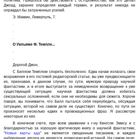
политика. Пришлось бы действовать с осторожностью, как это делал
Джоад, заранее определяя каждый термин, и результат никогда не
оправдал бы затраченных усилий.
Э. Маккин, Ливерпуль, 7.
.
.
.
О Уильяме Ф. Темпле...
.
.
Дорогой Джон,
С Биллом Темплом спорить бесполезно. Едва начав излагать свои
возражения в его гостевой редакторской статье, вы уже предвосхищаете
их, признавая, в данном случае, по сути, мужскую природу научной
фантастики, и в итоге выступаете за немедленное возвращение к уже
существующей ситуации: научная фантастика должна избегать
сексуальных осложнений, если они не необходимы для сюжета. Короче
говоря, вы понимаете, что Билл пытался себя переубедить, обсуждая
ситуацию, которой на самом деле не существует. Конечно, по пути он
произносит несколько едких и провокационных фраз. Я рассмотрю
некоторые из них.
В конечном счете, при всем уважении к г-ну Кингсли Эмису и с
благодарностью за хорошую критическую книгу о научной фантастике,
"
Новые карты ада
" не являются священным писанием, и каждое
наблюдение автора не является догматической истиной. На самом деле,