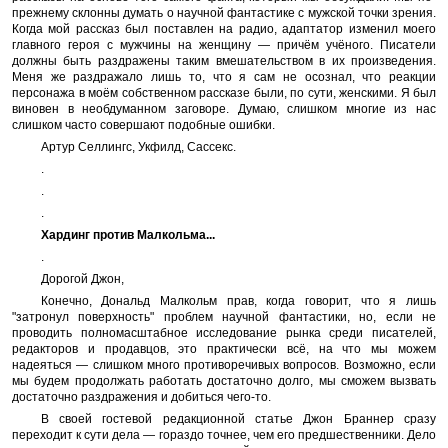
прежнему склонны думать о научной фантастике с мужской точки зрения.
Когда мой рассказ был поставлен на радио, адаптатор изменил моего
главного героя с мужчины на женщину — причём учёного. Писатели
должны быть раздражены таким вмешательством в их произведения.
Меня же раздражало лишь то, что я сам не осознал, что реакции
персонажа в моём собственном рассказе были, по сути, женскими. Я был
виновен в необдуманном заговоре. Думаю, слишком многие из нас
слишком часто совершают подобные ошибки.
Артур Селлингс, Укфилд, Сассекс.
.
.
.
Хардинг против Малкольма...
.
Дорогой Джон,
Конечно, Дональд Малкольм прав, когда говорит, что я лишь
"затронул поверхность" проблем научной фантастики, но, если не
проводить полномасштабное исследование рынка среди писателей,
редакторов и продавцов, это практически всё, на что мы можем
надеяться — слишком много противоречивых вопросов. Возможно, если
мы будем продолжать работать достаточно долго, мы сможем вызвать
достаточно раздражения и добиться чего-то.
В своей гостевой редакционной статье Джон Браннер сразу
переходит к сути дела — гораздо точнее, чем его предшественники. Дело