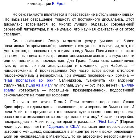
иллюстрации
В. Ерко
.
Но секс так часто вплетается в повествование в столь многих книгах,
что вызывает отвращение, тошноту от постоянного дисбаланса. Этот
дисбаланс встречается во многих лучших образцах современной
серьезной литературы, и я не думаю, что научная фантастика от этого
страдает.
Билл оказывает Эмису медвежью услугу, умоляя о более
позитивных "старомодных" проявлениях сексуального влечения, что, как
мне кажется, не совсем то, что имел в виду Эмис. Почти все известные
современные писатели затрагивают аномальные аспекты сексуальности
или её негативные последствия. Для Грэма Грина секс синонимичен
чувству вины, личной эксплуатации и отчаянию, для Набокова —
нимфетомании. В произведениях Уоу часто встречаются отголоски
гомосексуализма и некрофилии. Три лучших послевоенных романа —
"
Над пропастью во ржи
" Сэлинджера, "Закончить как мужчина"
Уиллингема ("
End As a Man
" Willingham, 1947 — рус. пер. не нет). "
Билли-
враль
" Уотерхауса — посвящены преждевременной, подростковой
сексуальности на грани шизофрении.
Так чего же хочет Темпл? Если женские персонажи Джона
Кристофера созданы для изнасилования, то и персонажи Эмиса тоже. И
если Макинтош преуспевает в передаче сути современного персонажа,
разве не в этом заключается его стремление к этому? Кстати, он вдвойне
несправедлив к Макинтошу, который в рассказах "
First Lady
" (Первая
леди, рус. пер. нет) и "
Сделано в США
" написал две первоклассные
истории о женщинах, оказавшихся в эпицентре технической революции.
Если он несправедлив к Макинтошу, то он агрессивно невосприимчив к