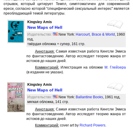
отрывок, который цитирует Темпл, симптоматичен для современной
ереси, согласно которой "специфический сексуальный интерес" является
преобладающей темой литературы.
Kingsley Amis
New Maps of Hell
Издательство:
New York:
Harcourt, Brace & World
, 1960
год,
твёрдая обложка + супер, 161 стр.
Аннотация:
Самая известная работа Кингсли Эмиса
по фантастоведению. Автор исследует теорию жанра от
истоков до наших дней.
Комментарий:
Илюстрация на обложке
М. Глейзера
(в издании не указан).
Kingsley Amis
New Maps of Hell
Издательство:
New York:
Ballantine Books
, 1961 год,
мягкая обложка, 141 стр.
Аннотация:
Самая известная работа Кингсли Эмиса
по фантастоведению. Автор исследует теорию жанра от
истоков до наших дней.
Комментарий:
cover art by
Richard Powers
.