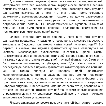
Другими словами, научная фантастика становится академической.
Исторически этот тип академической виртуозности является верным
признаком упадка, и вполне может быть, что настоящая роль научной
фантастики заключается в том, что она играет роль скромного
эклектичного времяпрепровождения, похожего на другие развлечения
эпохи барокко, такие как мелодрамы в стиле «гран-гиньоль» и
астрологические романы. Ее немногочисленные журналы выживают
лишь за счет амбициозных решений редакторов, следующих за
последними веяниями популярной науки.
Однако, отвергая эту точку зрения и веря в то, что научная
фантастика продолжает и расширяет свою роль в качестве творческого
толкователя будущего, как можно найти новый источник идей? Во-
первых, я считаю, что научная фантастика должна отвернуться от
космоса, межзвездных путешествий, внеземных форм жизни,
галактических войн и пересечения этих идей, которое заполняют девять
из каждых десяти страниц журнальной научной фантастики. Хотя он и
был великим писателем, я убежден, что Г.Дж. Уэллс оказал на
последующее развитие научной фантастики катастрофическое влияние.
Он не только снабдил ее набором идей, фактически
монополизировавших это направление на протяжении последних
пятидесяти лет, но и установил условности ее стиля и формы с ее
простыми сюжетами, журналистским повествованием и стандартным
набором ситуаций и персонажей. Именно от всего этого, осознают они
это или нет, так устали читатели научной фантастики, ведь по сравнению
с развитием других литературных областей все эти вещи начинают
выглядеть все более устаревшими.
Я часто задавался вопросом, почему в научной фантастике так мало