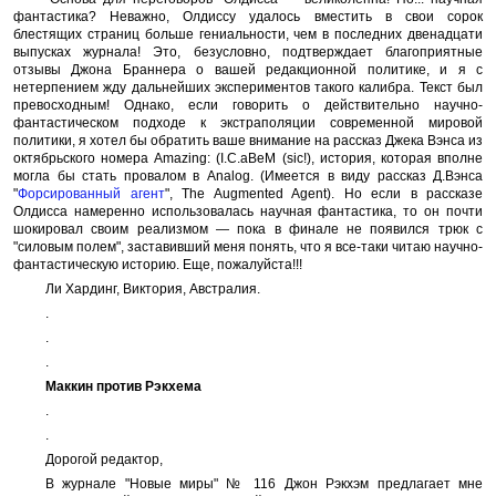
фантастика? Неважно, Олдиссу удалось вместить в свои сорок
блестящих страниц больше гениальности, чем в последних двенадцати
выпусках журнала! Это, безусловно, подтверждает благоприятные
отзывы Джона Браннера о вашей редакционной политике, и я с
нетерпением жду дальнейших экспериментов такого калибра. Текст был
превосходным! Однако, если говорить о действительно научно-
фантастическом подходе к экстраполяции современной мировой
политики, я хотел бы обратить ваше внимание на рассказ Джека Вэнса из
октябрьского номера Amazing: (I.C.aBeM (sic!), история, которая вполне
могла бы стать провалом в Analog. (Имеется в виду рассказ Д.Вэнса
"
Форсированный агент
", The Augmented Agent). Но если в рассказе
Олдисса намеренно использовалась научная фантастика, то он почти
шокировал своим реализмом — пока в финале не появился трюк с
"силовым полем", заставивший меня понять, что я все-таки читаю научно-
фантастическую историю. Еще, пожалуйста!!!
Ли Хардинг, Виктория, Австралия.
.
.
.
Маккин против Рэкхема
.
.
Дорогой редактор,
В журнале "Новые миры" № 116 Джон Рэкхэм предлагает мне