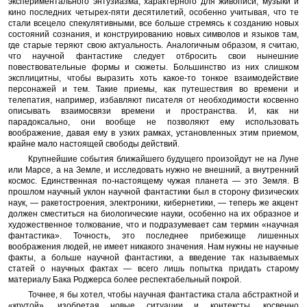
экспериментального энтузиазма, характерного для живописи, музыки и
кино последних четырех-пяти десятилетий, особенно учитывая, что те
стали всецело спекулятивными, все больше стремясь к созданию новых
состояний сознания, и конструированию новых символов и языков там,
где старые теряют свою актуальность. Аналогичным образом, я считаю,
что научной фантастике следует отбросить свои нынешние
повествовательные формы и сюжеты. Большинство из них слишком
эксплицитны, чтобы выразить хоть какое-то тонкое взаимодействие
персонажей и тем. Такие приемы, как путешествия во времени и
телепатия, например, избавляют писателя от необходимости косвенно
описывать взаимосвязи времени и пространства. И, как ни
парадоксально, они вообще не позволяют ему использовать
воображение, давая ему в узких рамках, установленных этим приемом,
крайне мало настоящей свободы действий.
Крупнейшие события ближайшего будущего произойдут не на Луне
или Марсе, а на Земле, и исследовать нужно не внешний, а внутренний
космос. Единственная по-настоящему чужая планета — это Земля. В
прошлом научный уклон научной фантастики был в сторону физических
наук, — ракетостроения, электроники, кибернетики, — теперь же акцент
должен сместиться на биологические науки, особенно на их образное и
художественное толкование, что и подразумевает сам термин «научная
фантастика». Точность, это последнее прибежище лишенных
воображения людей, не имеет никакого значения. Нам нужны не научные
факты, а больше научной фантастики, а введение так называемых
статей о научных фактах — всего лишь попытка придать старому
материалу Бака Роджерса более респектабельный покрой.
Точнее, я бы хотел, чтобы научная фантастика стала абстрактной и
«крутой», изобретая новые ситуации и контексты, косвенно