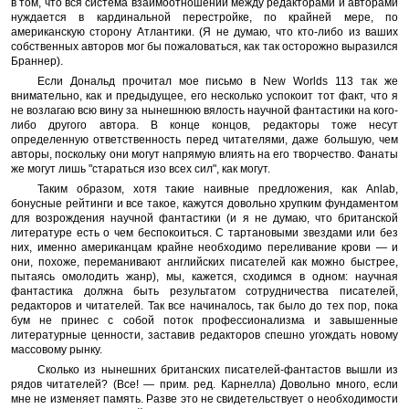
в том, что вся система взаимоотношений между редакторами и авторами
нуждается в кардинальной перестройке, по крайней мере, по
американскую сторону Атлантики. (Я не думаю, что кто-либо из ваших
собственных авторов мог бы пожаловаться, как так осторожно выразился
Браннер).
Если Дональд прочитал мое письмо в New Worlds 113 так же
внимательно, как и предыдущее, его несколько успокоит тот факт, что я
не возлагаю всю вину за нынешнюю вялость научной фантастики на кого-
либо другого автора. В конце концов, редакторы тоже несут
определенную ответственность перед читателями, даже большую, чем
авторы, поскольку они могут напрямую влиять на его творчество. Фанаты
же могут лишь "стараться изо всех сил", как могут.
Таким образом, хотя такие наивные предложения, как Anlab,
бонусные рейтинги и все такое, кажутся довольно хрупким фундаментом
для возрождения научной фантастики (и я не думаю, что британской
литературе есть о чем беспокоиться. С тартановыми звездами или без
них, именно американцам крайне необходимо переливание крови — и
они, похоже, переманивают английских писателей как можно быстрее,
пытаясь омолодить жанр), мы, кажется, сходимся в одном: научная
фантастика должна быть результатом сотрудничества писателей,
редакторов и читателей. Так все начиналось, так было до тех пор, пока
бум не принес с собой поток профессионализма и завышенные
литературные ценности, заставив редакторов спешно угождать новому
массовому рынку.
Сколько из нынешних британских писателей-фантастов вышли из
рядов читателей? (Все! — прим. ред. Карнелла) Довольно много, если
мне не изменяет память. Разве это не свидетельствует о необходимости