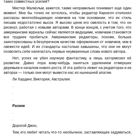
таких совместных усилий?
Мистер Малкольм, кажется, также неправильно понимает еще один
момент. Мне бы точно не хотелось, чтобы редактор Карнелл отклонял
рассказы многообещающих новичков на том основании, что их стиль
письма недостаточно высок. Я высоко ценю его смелость в том, что он
рискнул, работая с новыми авторами. В конце концов, с учетом того, что
американские журналы сейчас являются ведущими, новичкам становится
все труднее пробиться. Американские редакторы, похоже, больше
заинтересованы в безупречном качестве оформления от новичков, чем в
свежести идей. И их стандарты настолько завышены, что они не могут
позволить себе напечатать первые неуверенные слова нового автора.
Нет, успех не убил научную фантастику, а лишь затормозил её
развитие. Давно пора кому-нибудь заняться удалением отмерших
деревьев и началом нового роста. И эта работа лежит на редакторах и их
авторах — только они могут вывести нас из нынешней апатии.
Ли Хардинг, Виктория, Австралия.
.
.
.
Разное
.
.
Дорогой Джон,
Тем, кто любит читать что-то необычное, заставляющее задуматься,