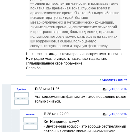
— одной из перспектив личности, и развивать такие
понятия, как временная зона, глубокое время и
археопсихическое время. Я хотел бы видеть больше
психолитературных идей, больше
метабиологических и метахимических концепций,
личных систем времени, синтетических психологий
и пространств-времен, больше далеких, мрачных
полумиров, которые можно разглядеть на картинах
шизофреников, в общем, полноценную
спекулятивную поэзию и научную фантастику.
Не «перспектив», а «точки зрения восприятия», конечно.
Ну и редко можно увидеть настолько тщательно
спланированное свое поражение.
Спасибо.
свернуть ветку
28 мая 11:26
цитировать
Дьябло
Ага, современным фантастам такое поражение может
только сниться.
28 мая 22:09
цитировать
ааа иии
Хм. Например, кому?
«Внутренний космос» это вообще отстрелянный
патрон, из личного времени никому ничего