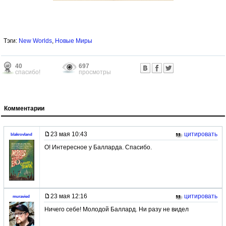
Тэги:
New Worlds
,
Новые Миры
40
697
спасибо!
просмотры
Комментарии
23 мая 10:43
цитировать
blakrovland
О! Интересное у Балларда. Спасибо.
23 мая 12:16
цитировать
muravied
Ничего себе! Молодой Баллард. Ни разу не видел