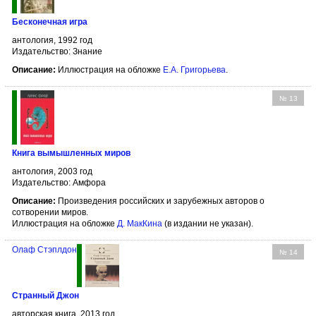
Бесконечная игра
антология, 1992 год
Издательство: Знание
Описание:
Иллюстрация на обложке
Е.А. Григорьева
.
№ 13
Книга вымышленных миров
антология, 2003 год
Издательство: Амфора
Описание:
Произведения российских и зарубежных авторов о
сотворении миров.
Иллюстрация на обложке
Д. МакКина
(в издании не указан).
Олаф Стэплдон
№ 14
Странный Джон
авторская книга, 2013 год