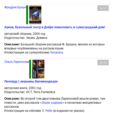
Фредрик Браун
№ 17
Арена, Кукольный театр и Добро пожаловать в сумасшедший дом!
авторский сборник, 2004 год
Издательство: Эксмо, Домино
Описание:
Большой сборник рассказов Ф. Брауна, многие из которых
впервые опубликованы на русском языке.
Иллюстрация на суперобложке
Хескокса
.
Ольга Ларионова
№ 18
Леопард с вершины Килиманджаро
авторская книга, 2001 год
Издательство: АСТ, Terra Fantastica
Описание:
Во второй том двухтомника Ларионовой вошли роман, три
повести, цикл рассказов
«Знаки зодиака»
и несколько внецикловых
рассказов.
Иллюстрации на обложке
Л. Ройо
(в издании не указан).