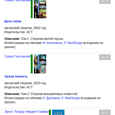
Север Гансовский
№ 45
День гнева
авторский сборник, 2002 год
Издательство: АСТ
Описание:
Том 1. Сборник малой прозы.
Иллюстрация на обложке
М. Калинкина
,
Л. МакЛеода
(в издании не
указан).
Север Гансовский
№ 46
Чужая планета
авторский сборник, 2003 год
Издательство: АСТ
Описание:
Том 2. Сборник внецикловых повестей.
Иллюстрация на обложке
А. Дубовика
,
Л. МакЛеода
(в издании не
указан).
Эрнст Теодор Амадей Гофман
№ 47