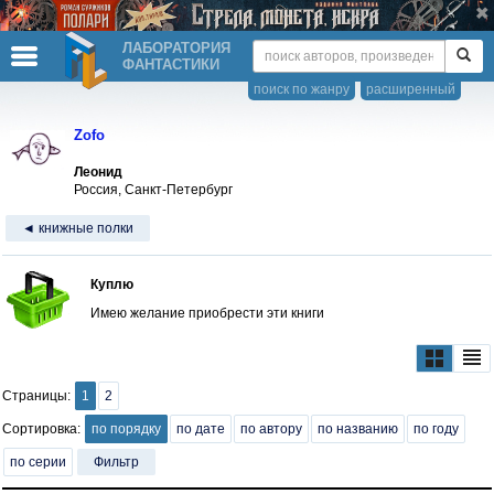
ЛАБОРАТОРИЯ
ФАНТАСТИКИ
поиск по жанру
расширенный
Zofo
Леонид
Россия, Санкт-Петербург
◄ книжные полки
Куплю
Имею желание приобрести эти книги
Страницы:
1
2
Сортировка:
по порядку
по дате
по автору
по названию
по году
по серии
Фильтр