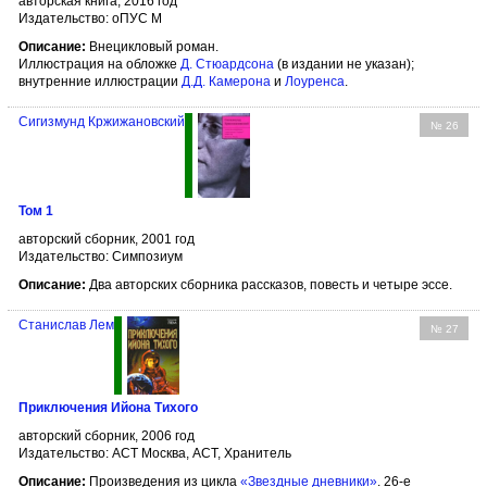
авторская книга, 2016 год
Издательство: оПУС М
Описание:
Внецикловый роман.
Иллюстрация на обложке
Д. Стюардсона
(в издании не указан);
внутренние иллюстрации
Д.Д. Камерона
и
Лоуренса
.
Сигизмунд Кржижановский
№ 26
Том 1
авторский сборник, 2001 год
Издательство: Симпозиум
Описание:
Два авторских сборника рассказов, повесть и четыре эссе.
Станислав Лем
№ 27
Приключения Ийона Тихого
авторский сборник, 2006 год
Издательство: АСТ Москва, АСТ, Хранитель
Описание:
Произведения из цикла
«Звездные дневники»
. 26-е