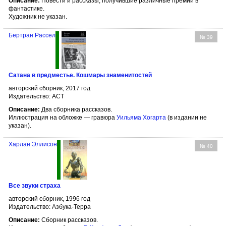
Описание:
Повести и рассказы, получившие различные премии в
фантастике.
Художник не указан.
Бертран Рассел
№ 39
Сатана в предместье. Кошмары знаменитостей
авторский сборник, 2017 год
Издательство: АСТ
Описание:
Два сборника рассказов.
Иллюстрация на обложке — гравюра
Уильяма Хогарта
(в издании не
указан).
Харлан Эллисон
№ 40
Все звуки страха
авторский сборник, 1996 год
Издательство: Азбука-Терра
Описание:
Сборник рассказов.