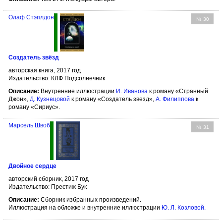
Олаф Стэплдон
№ 30
Создатель звёзд
авторская книга, 2017 год
Издательство: КЛФ Подсолнечник
Описание:
Внутренние иллюстрации
И. Иванова
к роману «Странный
Джон»,
Д. Кузнецовой
к роману «Создатель звезд»,
А. Филипповa
к
роману «Сириус».
Марсель Швоб
№ 31
Двойное сердце
авторский сборник, 2017 год
Издательство: Престиж Бук
Описание:
Сборник избранных произведений.
Иллюстрация на обложке и внутренние иллюстрации
Ю. Л. Козловой
.