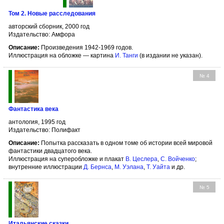
Том 2. Новые расследования
авторский сборник, 2000 год
Издательство: Амфора
Описание:
Произведения 1942-1969 годов.
Иллюстрация на обложке — картина
И. Танги
(в издании не указан).
№ 4
Фантастика века
антология, 1995 год
Издательство: Полифакт
Описание:
Попытка рассказать в одном томе об истории всей мировой
фантастики двадцатого века.
Иллюстрация на суперобложке и плакат
В. Цеслера
,
С. Войченко
;
внутренние иллюстрации
Д. Бернсa
,
М. Уэлана
,
Т. Уайта
и др.
№ 5
Итальянские сказки