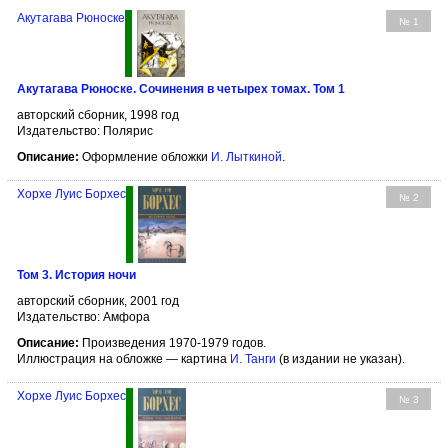
Акутагава Рюноске
№ 1
Акутагава Рюноске. Сочинения в четырех томах. Том 1
авторский сборник, 1998 год
Издательство: Полярис
Описание:
Оформление обложки
И. Лыткиной
.
Хорхе Луис Борхес
№ 2
Том 3. История ночи
авторский сборник, 2001 год
Издательство: Амфора
Описание:
Произведения 1970-1979 годов.
Иллюстрация на обложке — картина
И. Танги
(в издании не указан).
Хорхе Луис Борхес
№ 3