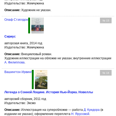
Издательство: Жемчужина
Описание:
Художник не указан.
Олаф Стэплдон
№ 15
Сириус
авторская книга, 2014 год
Издательство: Жемчужина
Описание:
Внецикловый роман.
Художник иллюстрации на обложке не указан; внутренние иллюстрации
А. Филипповa
.
Вашингтон Ирвинг
№ 16
Легенда о Сонной Лощине. История Нью-Йорка. Новеллы
авторский сборник, 2011 год
Издательство: Эксмо
Описание:
Иллюстрация на суперобложке — работа
Д. Куидора
(в
издании не указан); оформление переплета
Н. Ярусовой
.