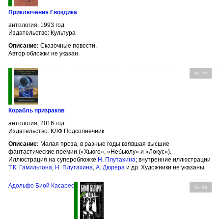
Приключения Гвоздика
антология, 1993 год
Издательство: Культура
Описание:
Сказочные повести.
Автор обложки не указан.
№ 22
Корабль призраков
антология, 2016 год
Издательство: КЛФ Подсолнечник
Описание:
Малая проза, в разные годы взявшая высшие
фантастические премии («Хьюго», «Небьюлу» и «Локус»).
Иллюстрация на суперобложке
Н. Плутахина
; внутренние иллюстрации
Т.К. Гамильтона
,
Н. Плутахина
,
А. Дюрера
и др. Художники не указаны.
Адольфо Биой Касарес
№ 23