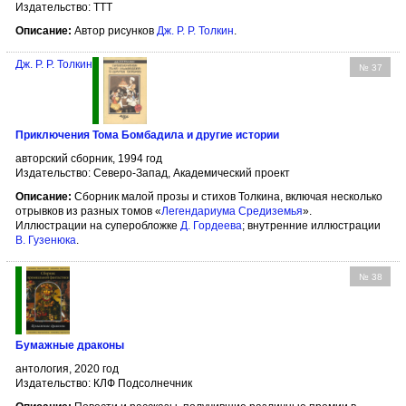
Издательство: TTT
Описание:
Автор рисунков
Дж. Р. Р. Толкин
.
Дж. Р. Р. Толкин
№ 37
Приключения Тома Бомбадила и другие истории
авторский сборник, 1994 год
Издательство: Северо-Запад, Академический проект
Описание:
Сборник малой прозы и стихов Толкина, включая несколько
отрывков из разных томов «
Легендариума Средиземья
».
Иллюстрации на суперобложке
Д. Гордеева
; внутренние иллюстрации
В. Гузенюка
.
№ 38
Бумажные драконы
антология, 2020 год
Издательство: КЛФ Подсолнечник