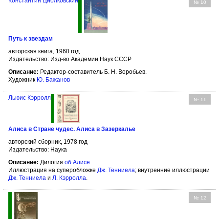
Константин Циолковский
№ 10
Путь к звездам
авторская книга, 1960 год
Издательство: Изд-во Академии Наук СССР
Описание:
Редактор-составитель Б. Н. Воробьев.
Художник
Ю. Бажанов
Льюис Кэрролл
№ 11
Алиса в Стране чудес. Алиса в Зазеркалье
авторский сборник, 1978 год
Издательство: Наука
Описание:
Дилогия
об Алисе
.
Иллюстрация на суперобложке
Дж. Тенниела
; внутренние иллюстрации
Дж. Тенниела
и
Л. Кэрролла
.
№ 12