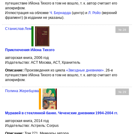
путешествие Ийона Тихого в том не вошло, т. к. автор считает его
апокрифом.
Иллюстрация на обложке
Ч. Бернарда
(центр) и
Л. Ройо
(верхний
фрагмент) (в издании не указаны).
Станислав Лем
№ 28
Приключения Ийона Тихого
авторская книга, 2006 год
Издательство: АСТ Москва, АСТ, Хранитель
Описание:
Произведения из цикла
«Звездные дневники»
. 26-е
путешествие Ийона Тихого в том не вошло, т. к. автор считает его
апокрифом.
Полина Жеребцова
№ 29
Муравей в стеклянной банке. Чеченские дневники 1994-2004 гг.
авторская книга, 2014 год
Издательство: Астрель: Corpus
Описание:
Том 271. Мемуары автора.