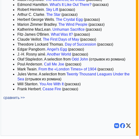
Edmond Hamilton.
What's It Like Out There?
(рассказ)
Robert Heinlein.
Sky Lift
(рассказ)
Arthur C. Clarke.
The Star
(рассказ)
Herbert George Wells.
The Crystal Egg
(рассказ)
Marion Zimmer Bradley.
The Wind People
(рассказ)
Katherine MacLean.
Unhuman Sacrifice
(рассказ)
Fitz-James O'Brien.
What Was It?
(рассказ)
Claude Veillot.
The First Days of May
(рассказ)
Theodore Lockard Thomas.
Day of Succession
(рассказ)
Edgar Pangborn.
Angel's Egg
(рассказ)
J.-H. Rosny ainé.
Another World
(рассказ)
Olaf Stapledon. A selection from
Odd John
(отрывок из романа)
Poul Anderson.
Call Me Joe
(рассказ)
Mark Twain.
From the «London Times» of 1904
(рассказ)
Jules Verne. A selection from
Twenty Thousand Leagues Under the
Sea
(отрывок из романа)
Will Stanton.
You Are With It
(рассказ)
Frank Herbert.
Cease Fire
(рассказ)
сравнить >>