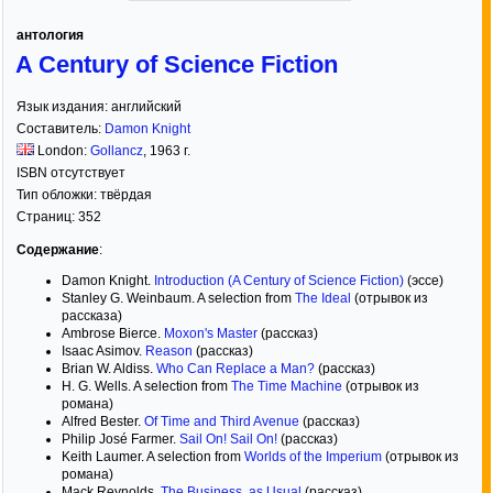
антология
A Century of Science Fiction
Язык издания:
английский
Составитель:
Damon Knight
London:
Gollancz
,
1963
г.
ISBN отсутствует
Тип обложки:
твёрдая
Страниц:
352
Содержание
:
Damon Knight.
Introduction (A Century of Science Fiction)
(эссе)
Stanley G. Weinbaum. A selection from
The Ideal
(отрывок из
рассказа)
Ambrose Bierce.
Moxon's Master
(рассказ)
Isaac Asimov.
Reason
(рассказ)
Brian W. Aldiss.
Who Can Replace a Man?
(рассказ)
H. G. Wells. A selection from
The Time Machine
(отрывок из
романа)
Alfred Bester.
Of Time and Third Avenue
(рассказ)
Philip José Farmer.
Sail On! Sail On!
(рассказ)
Keith Laumer. A selection from
Worlds of the Imperium
(отрывок из
романа)
Mack Reynolds.
The Business, as Usual
(рассказ)