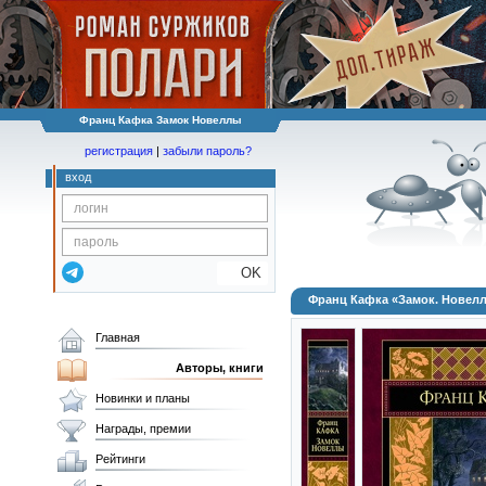
Франц Кафка Замок Новеллы
регистрация
|
забыли пароль?
вход
OK
Франц Кафка «Замок. Новел
Главная
Авторы, книги
Новинки и планы
Награды, премии
Рейтинги