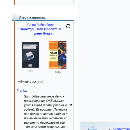
А вот, например:
Генри Лайон Олди
Золотарь, или Просите, и
дано будет...
2020
2010
Рейтинг:
7.52
(430)
Franka
:
Эм... Удивительное дело -
произведение УЖЕ вышло.
(хотя книга и датирована 2010
годом). Всемирная Паутина
все более властно входит в
привычный мир, незаметно
изменяя и перекраивая его.
Только в этом году вышло
Библиотека