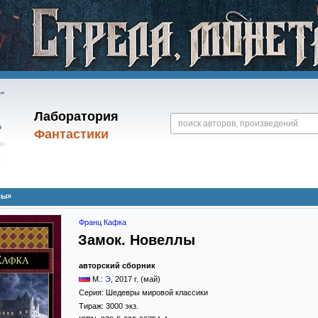
Лаборатория
Фантастики
лы»
Франц Кафка
Замок. Новеллы
авторский сборник
М.:
Э
,
2017
г. (май)
Серия:
Шедевры мировой классики
Тираж:
3000 экз.