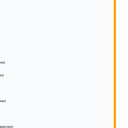
каз)
аз)
)
каз)
рассказ)