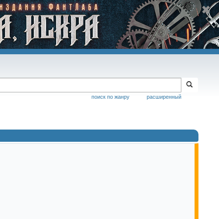
поиск по жанру
расширенный