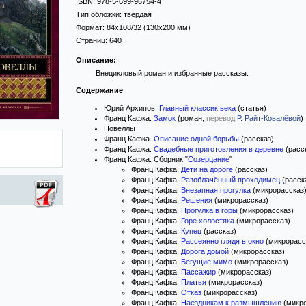
ISBN:
978-5-699-96754-4
Тип обложки:
твёрдая
Формат:
84x108/32
(130x200 мм)
Страниц:
640
Описание:
Внецикловый роман и избранные рассказы.
Содержание
:
Юрий Архипов.
Главный классик века
(статья)
Франц Кафка.
Замок
(роман,
перевод
Р. Райт-Ковалёвой
)
Новеллы
Франц Кафка.
Описание одной борьбы
(рассказ)
Франц Кафка.
Свадебные приготовления в деревне
(расс
Франц Кафка. Сборник "
Созерцание
"
Франц Кафка.
Дети на дороге
(рассказ)
Франц Кафка.
Разоблачённый проходимец
(расск
Франц Кафка.
Внезапная прогулка
(микрорассказ
Франц Кафка.
Решения
(микрорассказ)
Франц Кафка.
Прогулка в горы
(микрорассказ)
Франц Кафка.
Горе холостяка
(микрорассказ)
Франц Кафка.
Купец
(рассказ)
Франц Кафка.
Рассеянно глядя в окно
(микрорасс
Франц Кафка.
Дорога домой
(микрорассказ)
Франц Кафка.
Бегущие мимо
(микрорассказ)
Франц Кафка.
Пассажир
(микрорассказ)
Франц Кафка.
Платья
(микрорассказ)
Франц Кафка.
Отказ
(микрорассказ)
Франц Кафка.
Наездникам к размышлению
(микро