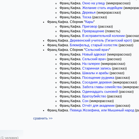
Франц Кафка.
Окно на улицу
(микрорассказ)
Франц Кафка.
Желание стать индейцем
(микрорас
Франц Кафка.
Деревья
(микрорассказ)
Франц Кафка.
Тоска
(рассказ)
Франц Кафка. Сборник "
Кары
"
Франц Кафка.
Приговор
(рассказ)
Франц Кафка.
Превращение
(повесть)
Франц Кафка.
В исправительной колонии
(рассказ
Франц Кафка.
Деревенский учитель (Гигантский крот)
(ра
Франц Кафка.
Блюмфельд, старый холостяк
(рассказ)
Франц Кафка. Сборник "
Сельский врач
"
Франц Кафка.
Новый адвокат
(микрорассказ)
Франц Кафка.
Сельский врач
(рассказ)
Франц Кафка.
На галерее
(микрорассказ)
Франц Кафка.
Старинная запись
(рассказ)
Франц Кафка.
Шакалы и арабы
(рассказ)
Франц Кафка.
Посещение рудника
(рассказ)
Франц Кафка.
Соседняя деревня
(микрорассказ)
Франц Кафка.
Забота главы семейства
(микрорас
Франц Кафка.
Одиннадцать сыновей
(рассказ)
Франц Кафка.
Братоубийство
(рассказ)
Франц Кафка.
Сон
(микрорассказ)
Франц Кафка.
Отчёт для академии
(рассказ)
Франц Кафка.
Певица Жозефина, или Мышиный народ
(р
сравнить >>
(1 человек)