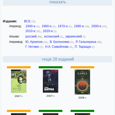
показать
Издания:
ВСЕ
(72)
/период:
1940-е
,
1960-е
,
1970-е
,
1990-е
,
2000-е
,
(1)
(1)
(1)
(13)
(23)
2010-е
,
2020-е
(32)
(1)
/языки:
русский
,
испанский
,
украинский
(69)
(2)
(1)
/перевод:
Ю. Архипов
,
В. Белоножко
,
Р. Гальперина
,
(12)
(1)
(38)
Г. Ноткин
,
Н.А. Самойлова
,
П. Таращук
(7)
(3)
(1)
+ещё 28 изданий
2007 г.
2007 г.
2008 г.