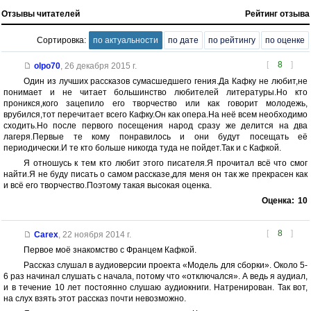
Отзывы читателей
Рейтинг отзыва
Сортировка:
по актуальности
по дате
по рейтингу
по оценке
[
8
]
olpo70
,
26 декабря 2015 г.
Один из лучших рассказов сумасшедшего гения.Да Кафку не любит,не
понимает и не читает большинство любителей литературы.Но кто
проникся,кого зацепило его творчество или как говорит молодежь,
врубился,тот перечитает всего Кафку.Он как опера.На неё всем необходимо
сходить.Но после первого посещения народ сразу же делится на два
лагеря.Первые те кому понравилось и они будут посещать её
периодически.И те кто больше никогда туда не пойдет.Так и с Кафкой.
Я отношусь к тем кто любит этого писателя.Я прочитал всё что смог
найти.Я не буду писать о самом рассказе,для меня он так же прекрасен как
и всё его творчество.Поэтому такая высокая оценка.
Оценка:
10
[
8
]
Carex
,
22 ноября 2014 г.
Первое моё знакомство с Францем Кафкой.
Рассказ слушал в аудиоверсии проекта «Модель для сборки». Около 5-
6 раз начинал слушать с начала, потому что «отключался». А ведь я аудиал,
и в течение 10 лет постоянно слушаю аудиокниги. Натренирован. Так вот,
на слух взять этот рассказ почти невозможно.