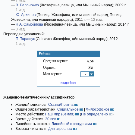
— 7 изд.
—
В. Белоножко
(Жозефина, певица, или Мышиный народ)
; 2009 г.
— 1 изд.
—
Ю. Архипов
(Певица Жозефина, или мышиный народ; Певица
Жозефина, или мышиный народец)
; 2011 г.
— 12 изд.
—
Н.А. Самойлова
(Йозефина-певица, или Мышиный народ)
; 2014 г.
— 3 изд.
Перевод на украинский:
—
П. Таращук
(Співачка Жозефіна, або мишачий народ)
; 2012 г.
— 1 изд.
Рейтинг
Средняя оценка:
6.56
Оценок:
231
Моя оценка:
-
подробнее
Жанрово-тематический классификатор:
Жанры/поджанры:
Сказка/Притча
Общие характеристики:
Социальное
|
Философское
Место действия:
Наш мир (Земля)
(
Не определено
)
Время действия:
20 век
Линейность сюжета:
Линейный с экскурсами
Возраст читателя:
Для взрослых