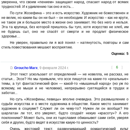
уверенна, что своим «пением» защищает народ, спасает народ от всяких
трудностей. И к удивлению так оно и есть…
По сути Жозефина – это и есть искусство. Художник не божественен и
не велик, но каким бы он ни был – он необходим. И искусство – как не крути,
не такое уж и большое место в жизни оно занимает. Но без него и нельзя.
Эта та крупица, без которой пришлось бы туго, хотя искусство не хлеб, им
не будешь сыт, оно не спасёт от смерти и не продлит физическое
здоровье…
Не уверен, правильно ли я всё понял – натянутость, повторы и сам
стиль повествования мешают восприятию.
Оценка:
5
[
6
]
Groucho Marx
,
9 февраля 2024 г.
Этот текст ускользает от определений — не новелла, не рассказ, не
статья... Эссе? Но мы привыкли, что эссе пишутся на какие-то «реальные»
темы, а тут фантастический фон — какой-то «мышиный народ» (но уж по
всякому, не мыши и не человеки), непрерывно суетящийся в трудах и
заботах...
Но суть «Жозефины, певицы» вполне очевидна. Это размышление о
судьбе искусства и о месте художника в обществе. Какое место занимает
художник в социуме? Служит ли он чему-то? Нужен ли он вообще? Не
шарлатан ли тот, кто уверяет, будто создаёт некую «красоту»? А его
поклонники? Может быть, они из тщеславия обманывют сами себя, уверяя
себя и других, будто видят в искусстве какую-то ценность?
Очень жестокий текст, развенчивающий романтический культ