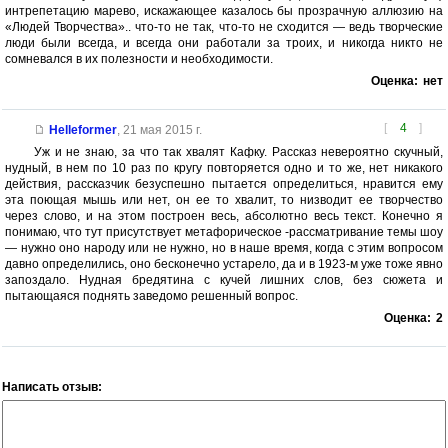
интрепетацию марево, искажающее казалось бы прозрачную аллюзию на
«Людей Творчества».. что-то не так, что-то не сходится — ведь творческие
люди были всегда, и всегда они работали за троих, и никогда никто не
сомневался в их полезности и необходимости.
Оценка:
нет
[
4
]
Helleformer
,
21 мая 2015 г.
Уж и не знаю, за что так хвалят Кафку. Рассказ невероятно скучный,
нудный, в нем по 10 раз по кругу повторяется одно и то же, нет никакого
действия, рассказчик безуспешно пытается определиться, нравится ему
эта поющая мышь или нет, он ее то хвалит, то низводит ее творчество
через слово, и на этом построен весь, абсолютно весь текст. Конечно я
понимаю, что тут присутствует метафорическое -рассматривание темы шоу
— нужно оно народу или не нужно, но в наше время, когда с этим вопросом
давно определились, оно бесконечно устарело, да и в 1923-м уже тоже явно
запоздало. Нудная бредятина с кучей лишних слов, без сюжета и
пытающаяся поднять заведомо решенный вопрос.
Оценка:
2
Написать отзыв: