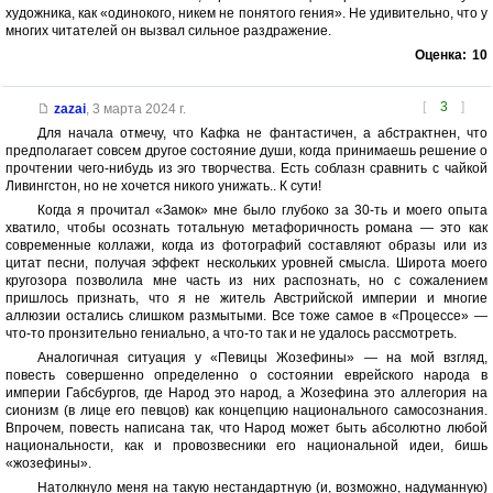
художника, как «одинокого, никем не понятого гения». Не удивительно, что у
многих читателей он вызвал сильное раздражение.
Оценка:
10
[
3
]
zazai
,
3 марта 2024 г.
Для начала отмечу, что Кафка не фантастичен, а абстрактнен, что
предполагает совсем другое состояние души, когда принимаешь решение о
прочтении чего-нибудь из эго творчества. Есть соблазн сравнить с чайкой
Ливингстон, но не хочется никого унижать.. К сути!
Когда я прочитал «Замок» мне было глубоко за 30-ть и моего опыта
хватило, чтобы осознать тотальную метафоричность романа — это как
современные коллажи, когда из фотографий составляют образы или из
цитат песни, получая эффект нескольких уровней смысла. Широта моего
кругозора позволила мне часть из них распознать, но с сожалением
пришлось признать, что я не житель Австрийской империи и многие
аллюзии остались слишком размытыми. Все тоже самое в «Процессе» —
что-то пронзительно гениально, а что-то так и не удалось рассмотреть.
Аналогичная ситуация у «Певицы Жозефины» — на мой взгляд,
повесть совершенно определенно о состоянии еврейского народа в
империи Габсбургов, где Народ это народ, а Жозефина это аллегория на
сионизм (в лице его певцов) как концепцию национального самосознания.
Впрочем, повесть написана так, что Народ может быть абсолютно любой
национальности, как и провозвесники его национальной идеи, бишь
«жозефины».
Натолкнуло меня на такую нестандартную (и, возможно, надуманную)