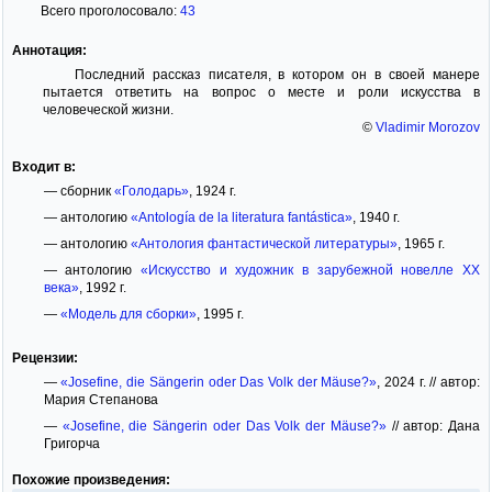
Всего проголосовало:
43
Аннотация:
Последний рассказ писателя, в котором он в своей манере
пытается ответить на вопрос о месте и роли искусства в
человеческой жизни.
©
Vladimir Morozov
Входит в:
— сборник
«Голодарь»
, 1924 г.
— антологию
«Antología de la literatura fantástica»
, 1940 г.
— антологию
«Антология фантастической литературы»
, 1965 г.
— антологию
«Искусство и художник в зарубежной новелле ХХ
века»
, 1992 г.
—
«Модель для сборки»
, 1995 г.
Рецензии:
—
«Josefine, die Sängerin oder Das Volk der Mäuse?»
, 2024 г. // автор:
Мария Степанова
—
«Josefine, die Sängerin oder Das Volk der Mäuse?»
// автор: Дана
Григорча
Похожие произведения: