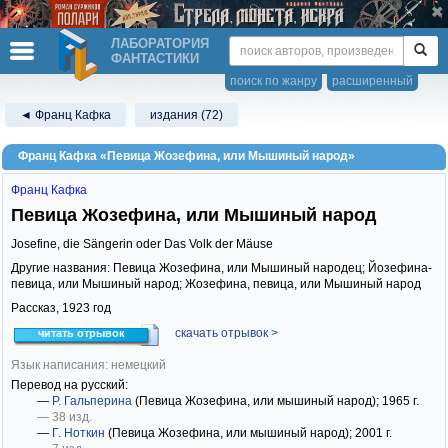
ЛАБОРАТОРИЯ
ФАНТАСТИКИ
поиск по жанру
расширенный
◄ Франц Кафка
издания (72)
Франц Кафка «Певица Жозефина, или Мышиный народ»
Франц Кафка
Певица Жозефина, или Мышиный народ
Josefine, die Sängerin oder Das Volk der Mäuse
Другие названия: Певица Жозефина, или Мышиный народец; Йозефина-
певица, или Мышиный народ; Жозефина, певица, или Мышиный народ
Рассказ,
1923
год
скачать отрывок >
читать отрывок
Язык написания: немецкий
Перевод на русский:
—
Р. Гальперина
(Певица Жозефина, или мышиный народ)
; 1965 г.
— 38 изд.
—
Г. Ноткин
(Певица Жозефина, или мышиный народ)
; 2001 г.