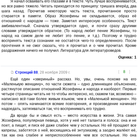
Я начал осваивать его глазами и в тексте. Чуть лучше воспринимается,
но все равно тяжело. Читать приходится по принципу: тришага вперёд, два
шага назад. Прочитав некоторую часть текста, прочитанное просто
стирается в памяти. Образ Жозефины не складывается, образ её
отношений с народом — тоже. Заметил интересную особенность. Текст
амбивалентный. Сначала утверждается одно, и почти сразу другими
словами утверждается обратное. (То народ любит пение Жозефины, то
народ на самом деле не любит это пение, и т.д.). Поэтому и трудно
воспринять текст,в сознании не оостаётся чего-то определенного. После
прочтения я не смог сказать, что я прочитал и о чем прочитал. Кроме
раздражения ничего не получил. Литература для литературоведов.
Оценка:
1
[
8
]
Стронций 88
,
28 ноября 2009 г.
Ещё один «звериный» рассказ. Но, увы, очень похоже на его
«Маленькую женщину», по части сюжета – одно длиннющее объяснение,
растянутое описание отношений Жозефины и народа и наоборот. Первые
четыре страницы читать не то чтобы интересно, но, скажем так, возможно –
написано всё-таки более живым языком, чем в «Маленькой женщине». Но
потом – опять начинаются всякие повторения, и произведение начинает
надоедать, затягиваться так, что воспринимать его трудно.
Да вроде бы и смысл есть – место искусства в жизни. Эта самая
Жозефина, популярная певица, хотя у неё нет таланта и голоса: она и не
поет, а пищит, и писк её даже слабее чем у остальных. Но ей прощают все
капризы, заботятся о ней, восхищаясь её энтузиазму, а заодно жалёют её,
так как она слабее и неприспособленнее чем все остальные. Но она