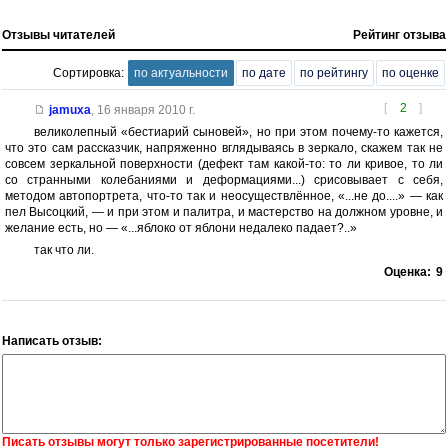
Отзывы читателей
Рейтинг отзыва
Сортировка:
по актуальности
по дате
по рейтингу
по оценке
[
2
]
jamuxa
,
16 января 2010 г.
великолепный «бестиарий сыновей», но при этом почему-то кажется,
что это сам рассказчик, напряженно вглядываясь в зеркало, скажем так не
совсем зеркальной поверхности (дефект там какой-то: то ли кривое, то ли
со странными колебаниями и деформациями...) срисовывает с себя,
методом автопортрета, что-то так и неосуществлённое, «...не до....» — как
пел Высоцкий, — и при этом и палитра, и мастерство на должном уровне, и
желание есть, но — «...яблоко от яблони недалеко падает?..»
так что ли.
Оценка:
9
Написать отзыв:
Писать отзывы могут только зарегистрированные посетители!