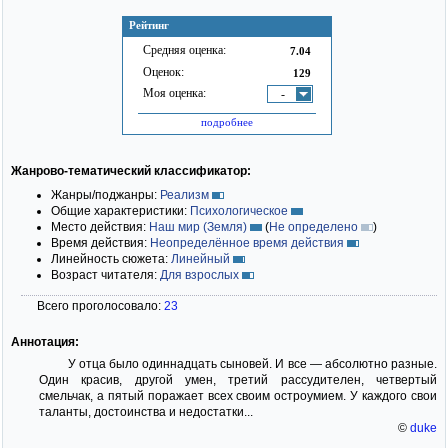
Рейтинг
Средняя оценка:
7.04
Оценок:
129
Моя оценка:
-
подробнее
Жанрово-тематический классификатор:
Жанры/поджанры:
Реализм
Общие характеристики:
Психологическое
Место действия:
Наш мир (Земля)
(
Не определено
)
Время действия:
Неопределённое время действия
Линейность сюжета:
Линейный
Возраст читателя:
Для взрослых
Всего проголосовало:
23
Аннотация:
У отца было одиннадцать сыновей. И все — абсолютно разные.
Один красив, другой умен, третий рассудителен, четвертый
смельчак, а пятый поражает всех своим остроумием. У каждого свои
таланты, достоинства и недостатки...
©
duke