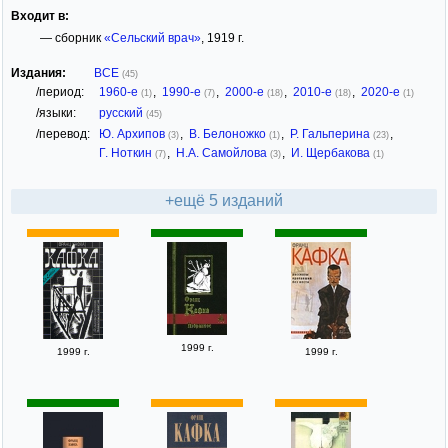
Входит в:
— сборник
«Сельский врач»
, 1919 г.
Издания:
ВСЕ
(45)
/период:
1960-е
,
1990-е
,
2000-е
,
2010-е
,
2020-е
(1)
(7)
(18)
(18)
(1)
/языки:
русский
(45)
/перевод:
Ю. Архипов
,
В. Белоножко
,
Р. Гальперина
,
(3)
(1)
(23)
Г. Ноткин
,
Н.А. Самойлова
,
И. Щербакова
(7)
(3)
(1)
+ещё 5 изданий
1999 г.
1999 г.
1999 г.