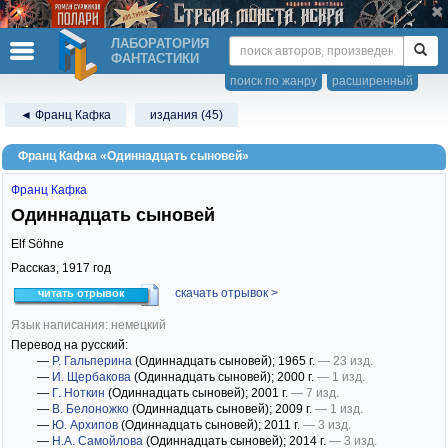
ЛАБОРАТОРИЯ
ФАНТАСТИКИ
поиск по жанру
расширенный
◄ Франц Кафка
издания (45)
Франц Кафка «Одиннадцать сыновей»
Франц Кафка
Одиннадцать сыновей
Elf Söhne
Рассказ,
1917
год
скачать отрывок >
читать отрывок
Язык написания: немецкий
Перевод на русский:
—
Р. Гальперина
(Одиннадцать сыновей)
; 1965 г.
— 23 изд.
—
И. Щербакова
(Одиннадцать сыновей)
; 2000 г.
— 1 изд.
—
Г. Ноткин
(Одиннадцать сыновей)
; 2001 г.
— 7 изд.
—
В. Белоножко
(Одиннадцать сыновей)
; 2009 г.
— 1 изд.
—
Ю. Архипов
(Одиннадцать сыновей)
; 2011 г.
— 3 изд.
—
Н.А. Самойлова
(Одиннадцать сыновей)
; 2014 г.
— 3 изд.