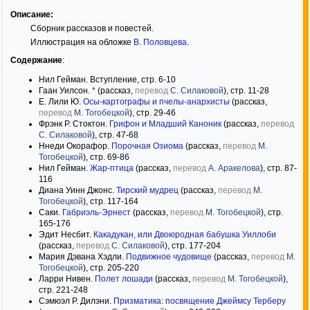
Описание:
Сборник рассказов и повестей.
Иллюстрация на обложке
В. Половцева
.
Содержание
:
Нил Гейман. Вступление, стр. 6-10
Гаан Уилсон.
*
(рассказ,
перевод
С. Силаковой
), стр. 11-28
Е. Лили Ю.
Осы-картографы и пчелы-анархисты
(рассказ,
перевод
М. Тогобецкой
), стр. 29-46
Фрэнк Р. Стоктон.
Грифон и Младший Каноник
(рассказ,
перевод
С. Силаковой
), стр. 47-68
Ннеди Окорафор.
Порочная Озиома
(рассказ,
перевод
М.
Тогобецкой
), стр. 69-86
Нил Гейман.
Жар-птица
(рассказ,
перевод
А. Аракелова
), стр. 87-
116
Диана Уинн Джонс.
Тирский мудрец
(рассказ,
перевод
М.
Тогобецкой
), стр. 117-164
Саки.
Габриэль-Эрнест
(рассказ,
перевод
М. Тогобецкой
), стр.
165-176
Эдит Несбит.
Какадукан, или Двоюродная бабушка Уиллоби
(рассказ,
перевод
С. Силаковой
), стр. 177-204
Мария Дэвана Хэдли.
Подвижное чудовище
(рассказ,
перевод
М.
Тогобецкой
), стр. 205-220
Ларри Нивен.
Полет лошади
(рассказ,
перевод
М. Тогобецкой
),
стр. 221-248
Сэмюэл Р. Дилэни.
Призматика: посвящение Джеймсу Терберу