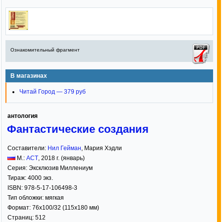
Ознакомительный фрагмент
В магазинах
Читай Город — 379 руб
антология
Фантастические создания
Составители:
Нил Гейман
,
Мария Хэдли
М.:
АСТ
,
2018
г. (январь)
Серия:
Эксклюзив Миллениум
Тираж:
4000 экз.
ISBN:
978-5-17-106498-3
Тип обложки:
мягкая
Формат:
76x100/32
(115x180 мм)
Страниц:
512