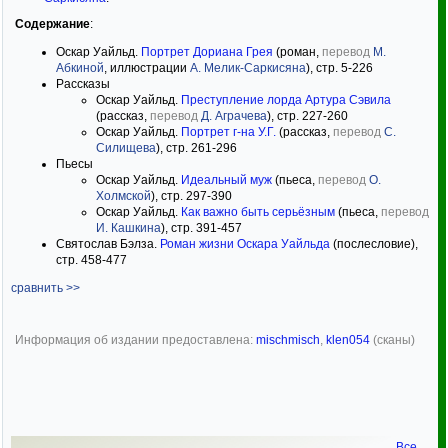
Содержание
:
Оскар Уайльд.
Портрет Дориана Грея
(роман,
перевод
М.
Абкиной
, иллюстрации
А. Мелик-Саркисяна
), стр. 5-226
Рассказы
Оскар Уайльд.
Преступление лорда Артура Сэвила
(рассказ,
перевод
Д. Аграчева
), стр. 227-260
Оскар Уайльд.
Портрет г-на У.Г.
(рассказ,
перевод
С.
Силищева
), стр. 261-296
Пьесы
Оскар Уайльд.
Идеальный муж
(пьеса,
перевод
О.
Холмской
), стр. 297-390
Оскар Уайльд.
Как важно быть серьёзным
(пьеса,
перевод
И. Кашкина
), стр. 391-457
Святослав Бэлза.
Роман жизни Оскара Уайльда
(послесловие),
стр. 458-477
сравнить >>
Информация об издании предоставлена:
mischmisch
,
klen054
(сканы)
Все