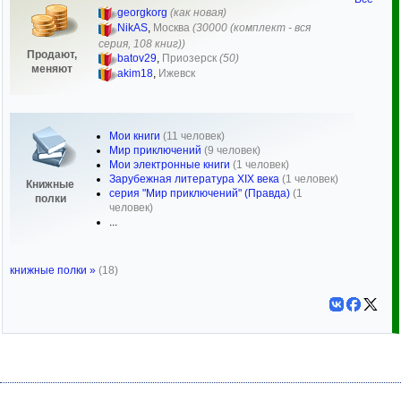
georgkorg
(как новая)
NikAS
,
Москва
(30000 (комплект - вся
серия, 108 книг))
Продают,
batov29
,
Приозерск
(50)
меняют
akim18
,
Ижевск
Мои книги
(11 человек)
Мир приключений
(9 человек)
Мои электронные книги
(1 человек)
Зарубежная литература XIX века
(1 человек)
Книжные
серия "Мир приключений" (Правда)
(1
полки
человек)
...
книжные полки »
(18)