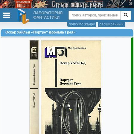
ЛАБОРАТОРИЯ
ФАНТАСТИКИ
поиск по жанру
расширенный
Оскар Уайльд «Портрет Дориана Грея»