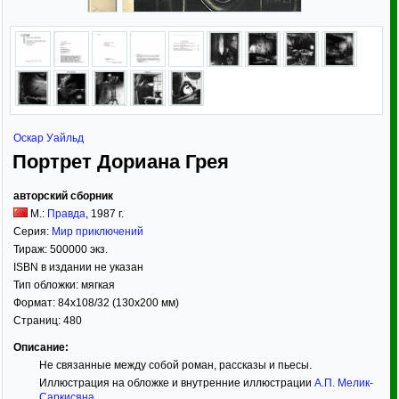
Оскар Уайльд
Портрет Дориана Грея
авторский сборник
М.:
Правда
,
1987
г.
Серия:
Мир приключений
Тираж:
500000 экз.
ISBN в издании не указан
Тип обложки:
мягкая
Формат:
84x108/32
(130x200 мм)
Страниц:
480
Описание:
Не связанные между собой роман, рассказы и пьесы.
Иллюстрация на обложке и внутренние иллюстрации
А.П. Мелик-
Саркисяна
.