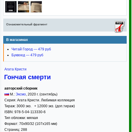
Ознакомительный фрагмент
В магазинах
Читай Город — 479 руб
Буквоед — 479 руб
Агата Кристи
Гончая смерти
авторский сборник
М.:
Эксмо
,
2020
г. (сентябрь)
Серия:
Агата Кристи. Любимая коллекция
Тираж:
3000 экз. + 12000 экз. (доп.тираж)
ISBN:
978-5-04-113330-6
Тип обложки:
мягкая
Формат:
70x90/32
(107x165 мм)
Страниц:
288