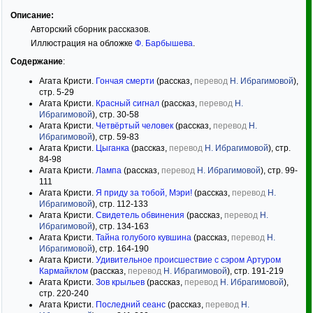
Описание:
Авторский сборник рассказов.
Иллюстрация на обложке
Ф. Барбышева
.
Содержание
:
Агата Кристи.
Гончая смерти
(рассказ,
перевод
Н. Ибрагимовой
),
стр. 5-29
Агата Кристи.
Красный сигнал
(рассказ,
перевод
Н.
Ибрагимовой
), стр. 30-58
Агата Кристи.
Четвёртый человек
(рассказ,
перевод
Н.
Ибрагимовой
), стр. 59-83
Агата Кристи.
Цыганка
(рассказ,
перевод
Н. Ибрагимовой
), стр.
84-98
Агата Кристи.
Лампа
(рассказ,
перевод
Н. Ибрагимовой
), стр. 99-
111
Агата Кристи.
Я приду за тобой, Мэри!
(рассказ,
перевод
Н.
Ибрагимовой
), стр. 112-133
Агата Кристи.
Свидетель обвинения
(рассказ,
перевод
Н.
Ибрагимовой
), стр. 134-163
Агата Кристи.
Тайна голубого кувшина
(рассказ,
перевод
Н.
Ибрагимовой
), стр. 164-190
Агата Кристи.
Удивительное происшествие с сэром Артуром
Кармайклом
(рассказ,
перевод
Н. Ибрагимовой
), стр. 191-219
Агата Кристи.
Зов крыльев
(рассказ,
перевод
Н. Ибрагимовой
),
стр. 220-240
Агата Кристи.
Последний сеанс
(рассказ,
перевод
Н.