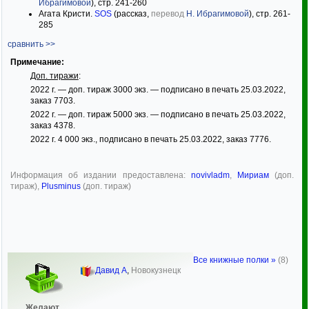
Ибрагимовой
), стр. 241-260
Агата Кристи.
SOS
(рассказ,
перевод
Н. Ибрагимовой
), стр. 261-
285
сравнить >>
Примечание:
Доп. тиражи
:
2022 г. — доп. тираж 3000 экз. — подписано в печать 25.03.2022,
заказ 7703.
2022 г. — доп. тираж 5000 экз. — подписано в печать 25.03.2022,
заказ 4378.
2022 г. 4 000 экз., подписано в печать 25.03.2022, заказ 7776.
Информация об издании предоставлена:
novivladm
,
Мириам
(доп.
тираж),
Plusminus
(доп. тираж)
Все книжные полки »
(8)
Давид А
,
Новокузнецк
Желают