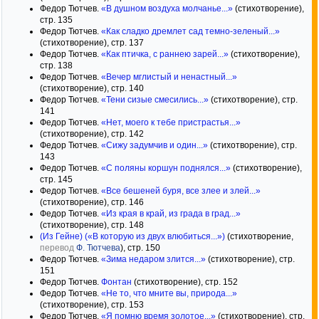
Федор Тютчев.
«В душном воздуха молчанье...»
(стихотворение),
стр. 135
Федор Тютчев.
«Как сладко дремлет сад темно-зеленый...»
(стихотворение), стр. 137
Федор Тютчев.
«Как птичка, с раннею зарей...»
(стихотворение),
стр. 138
Федор Тютчев.
«Вечер мглистый и ненастный...»
(стихотворение), стр. 140
Федор Тютчев.
«Тени сизые смесились...»
(стихотворение), стр.
141
Федор Тютчев.
«Нет, моего к тебе пристрастья...»
(стихотворение), стр. 142
Федор Тютчев.
«Сижу задумчив и один...»
(стихотворение), стр.
143
Федор Тютчев.
«С поляны коршун поднялся...»
(стихотворение),
стр. 145
Федор Тютчев.
«Все бешеней буря, все злее и злей...»
(стихотворение), стр. 146
Федор Тютчев.
«Из края в край, из града в град...»
(стихотворение), стр. 148
(Из Гейне) («В которую из двух влюбиться...»)
(стихотворение,
перевод
Ф. Тютчева
), стр. 150
Федор Тютчев.
«Зима недаром злится...»
(стихотворение), стр.
151
Федор Тютчев.
Фонтан
(стихотворение), стр. 152
Федор Тютчев.
«Не то, что мните вы, природа...»
(стихотворение), стр. 153
Федор Тютчев.
«Я помню время золотое...»
(стихотворение), стр.