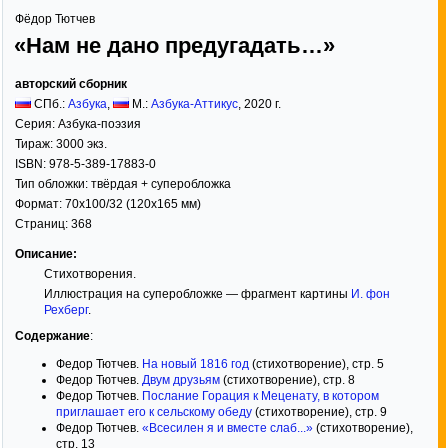
Фёдор Тютчев
«Нам не дано предугадать…»
авторский сборник
СПб.:
Азбука
,
М.:
Азбука-Аттикус
,
2020
г.
Серия:
Азбука-поэзия
Тираж:
3000 экз.
ISBN:
978-5-389-17883-0
Тип обложки:
твёрдая
+ суперобложка
Формат:
70x100/32
(120x165 мм)
Страниц:
368
Описание:
Стихотворения.
Иллюстрация на суперобложке — фрагмент картины
И. фон
Рехберг
.
Содержание
:
Федор Тютчев.
На новый 1816 год
(стихотворение), стр. 5
Федор Тютчев.
Двум друзьям
(стихотворение), стр. 8
Федор Тютчев.
Послание Горация к Меценату, в котором
приглашает его к сельскому обеду
(стихотворение), стр. 9
Федор Тютчев.
«Всесилен я и вместе слаб...»
(стихотворение),
стр. 13