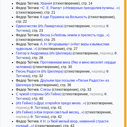
Федор Тютчев.
Урания
(стихотворение), стр. 14
Федор Тютчев.
<С. Е. Раичу> («Неверные преодолев пучины...»)
(стихотворение), стр. 21
Федор Тютчев.
К оде Пушкина на Вольность
(стихотворение),
стр. 22
Одиночество (Из Ламартина)
(стихотворение,
перевод
Ф.
Тютчева
), стр. 23
Федор Тютчев.
Весна («Любовь земли и прелесть года...»)
(стихотворение), стр. 25
Федор Тютчев.
А. Н. М<уравьеву> («Нет веры к вымыслам
чудесным...»)
(стихотворение), стр. 27
Гектор и Андромаха (Из Шиллера)
(стихотворение,
перевод
Ф.
Тютчева
), стр. 28
Федор Тютчев.
Противникам вина (Яко и вино веселит сердце
человека)
(стихотворение), стр. 30
Песнь Радости (Из Шиллера)
(стихотворение,
перевод
Ф.
Тютчева
), стр. 32
Федор Тютчев.
Друзьям при посылке «Песни Радости» из
Шиллера
(стихотворение), стр. 36
Федор Тютчев.
Слезы
(стихотворение), стр. 33
С чужой стороны (Из Гейне)
(стихотворение,
перевод
Ф.
Тютчева
), стр. 40
(Из Гейне) («Друг, откройся предо мною...»)
(стихотворение,
перевод
Ф. Тютчева
), стр. 41
(Из Гейне) («Как порою светлый месяц...»)
(стихотворение,
перевод
Ф. Тютчева
), стр. 42
Федор Тютчев.
К Н. («Твой милый взор, невинной страсти
полный...»)
(стихотворение), стр. 43