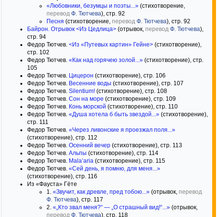
«Любовники, безумцы и поэты...»
(стихотворение,
перевод
Ф. Тютчева
), стр. 92
Песня
(стихотворение,
перевод
Ф. Тютчева
), стр. 92
Байрон. Отрывок <Из Цедлица>
(отрывок,
перевод
Ф. Тютчева
),
стр. 94
Федор Тютчев.
<Из «Путевых картин» Гейне>
(стихотворение),
стр. 102
Федор Тютчев.
«Как над горячею золой...»
(стихотворение), стр.
105
Федор Тютчев.
Цицерон
(стихотворение), стр. 106
Федор Тютчев.
Весенние воды
(стихотворение), стр. 107
Федор Тютчев.
Silentium!
(стихотворение), стр. 108
Федор Тютчев.
Сон на море
(стихотворение), стр. 109
Федор Тютчев.
Конь морской
(стихотворение), стр. 110
Федор Тютчев.
«Душа хотела б быть звездой...»
(стихотворение),
стр. 111
Федор Тютчев.
«Через ливонские я проезжал поля...»
(стихотворение), стр. 112
Федор Тютчев.
Осенний вечер
(стихотворение), стр. 113
Федор Тютчев.
Альпы
(стихотворение), стр. 114
Федор Тютчев.
Mala’aria
(стихотворение), стр. 115
Федор Тютчев.
«Сей день, я помню, для меня...»
(стихотворение), стр. 116
Из «Фауста» Гёте
1.
«Звучит, как древле, пред тобою...»
(отрывок,
перевод
Ф. Тютчева
), стр. 117
2.
«„Кто звал меня?“ — „О страшный вид!“...»
(отрывок,
перевод
Ф. Тютчева
), стр. 118