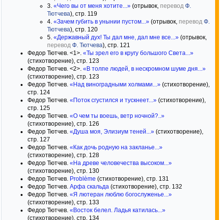
3.
«Чего вы от меня хотите...»
(отрывок,
перевод
Ф.
Тютчева
), стр. 119
4.
«Зачем губить в унынии пустом...»
(отрывок,
перевод
Ф.
Тютчева
), стр. 120
5.
«Державный дух! Ты дал мне, дал мне все...»
(отрывок,
перевод
Ф. Тютчева
), стр. 121
Федор Тютчев. <1>.
«Ты зрел его в кругу большого Света...»
(стихотворение), стр. 123
Федор Тютчев. <2>.
«В толпе людей, в нескромном шуме дня...»
(стихотворение), стр. 123
Федор Тютчев.
«Над виноградными холмами...»
(стихотворение),
стр. 124
Федор Тютчев.
«Поток сгустился и тускнеет...»
(стихотворение),
стр. 125
Федор Тютчев.
«О чем ты воешь, ветр ночной?..»
(стихотворение), стр. 126
Федор Тютчев.
«Душа моя, Элизиум теней...»
(стихотворение),
стр. 127
Федор Тютчев.
«Как дочь родную на закланье...»
(стихотворение), стр. 128
Федор Тютчев.
«На древе человечества высоком...»
(стихотворение), стр. 130
Федор Тютчев.
Problème
(стихотворение), стр. 131
Федор Тютчев.
Арфа скальда
(стихотворение), стр. 132
Федор Тютчев.
«Я лютеран люблю богослуженье...»
(стихотворение), стр. 133
Федор Тютчев.
«Восток белел. Ладья катилась...»
(стихотворение), стр. 134