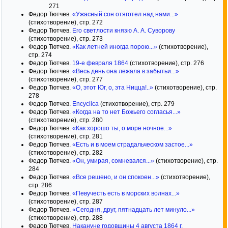
271
Федор Тютчев.
«Ужасный сон отяготел над нами...»
(стихотворение), стр. 272
Федор Тютчев.
Его светлости князю А. А. Суворову
(стихотворение), стр. 273
Федор Тютчев.
«Как летней иногда порою...»
(стихотворение),
стр. 274
Федор Тютчев.
19-е февраля 1864
(стихотворение), стр. 276
Федор Тютчев.
«Весь день она лежала в забытьи...»
(стихотворение), стр. 277
Федор Тютчев.
«О, этот Юг, о, эта Ницца!..»
(стихотворение), стр.
278
Федор Тютчев.
Encyclica
(стихотворение), стр. 279
Федор Тютчев.
«Когда на то нет Божьего согласья...»
(стихотворение), стр. 280
Федор Тютчев.
«Как хорошо ты, о море ночное...»
(стихотворение), стр. 281
Федор Тютчев.
«Есть и в моем страдальческом застое...»
(стихотворение), стр. 282
Федор Тютчев.
«Он, умирая, сомневался...»
(стихотворение), стр.
284
Федор Тютчев.
«Все решено, и он спокоен...»
(стихотворение),
стр. 286
Федор Тютчев.
«Певучесть есть в морских волнах...»
(стихотворение), стр. 287
Федор Тютчев.
«Сегодня, друг, пятнадцать лет минуло...»
(стихотворение), стр. 288
Федор Тютчев.
Накануне годовщины 4 августа 1864 г.