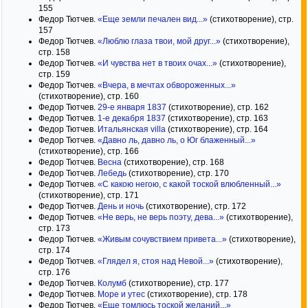
155
Федор Тютчев.
«Еще земли печален вид...»
(стихотворение), стр.
157
Федор Тютчев.
«Люблю глаза твои, мой друг...»
(стихотворение),
стр. 158
Федор Тютчев.
«И чувства нет в твоих очах...»
(стихотворение),
стр. 159
Федор Тютчев.
«Вчера, в мечтах обвороженных...»
(стихотворение), стр. 160
Федор Тютчев.
29-е января 1837
(стихотворение), стр. 162
Федор Тютчев.
1-е декабря 1837
(стихотворение), стр. 163
Федор Тютчев.
Итальянская villa
(стихотворение), стр. 164
Федор Тютчев.
«Давно ль, давно ль, о Юг блаженный...»
(стихотворение), стр. 166
Федор Тютчев.
Весна
(стихотворение), стр. 168
Федор Тютчев.
Лебедь
(стихотворение), стр. 170
Федор Тютчев.
«С какою негою, с какой тоской влюбленный...»
(стихотворение), стр. 171
Федор Тютчев.
День и ночь
(стихотворение), стр. 172
Федор Тютчев.
«Не верь, не верь поэту, дева...»
(стихотворение),
стр. 173
Федор Тютчев.
«Живым сочувствием привета...»
(стихотворение),
стр. 174
Федор Тютчев.
«Глядел я, стоя над Невой...»
(стихотворение),
стр. 176
Федор Тютчев.
Колумб
(стихотворение), стр. 177
Федор Тютчев.
Море и утес
(стихотворение), стр. 178
Федор Тютчев.
«Еще томлюсь тоской желаний...»