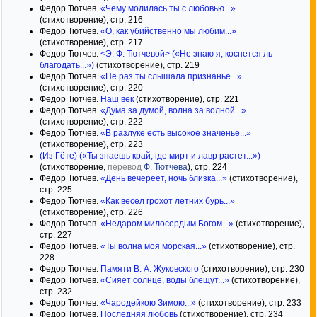
Федор Тютчев.
«Чему молилась ты с любовью...»
(стихотворение), стр. 216
Федор Тютчев.
«О, как убийственно мы любим...»
(стихотворение), стр. 217
Федор Тютчев.
<Э. Ф. Тютчевой> («Не знаю я, коснется ль
благодать...»)
(стихотворение), стр. 219
Федор Тютчев.
«Не раз ты слышала признанье...»
(стихотворение), стр. 220
Федор Тютчев.
Наш век
(стихотворение), стр. 221
Федор Тютчев.
«Дума за думой, волна за волной...»
(стихотворение), стр. 222
Федор Тютчев.
«В разлуке есть высокое значенье...»
(стихотворение), стр. 223
(Из Гёте) («Ты знаешь край, где мирт и лавр растет...»)
(стихотворение,
перевод
Ф. Тютчева
), стр. 224
Федор Тютчев.
«День вечереет, ночь близка...»
(стихотворение),
стр. 225
Федор Тютчев.
«Как весел грохот летних бурь...»
(стихотворение), стр. 226
Федор Тютчев.
«Недаром милосердым Богом...»
(стихотворение),
стр. 227
Федор Тютчев.
«Ты волна моя морская...»
(стихотворение), стр.
228
Федор Тютчев.
Памяти В. А. Жуковского
(стихотворение), стр. 230
Федор Тютчев.
«Сияет солнце, воды блещут...»
(стихотворение),
стр. 232
Федор Тютчев.
«Чародейкою Зимою...»
(стихотворение), стр. 233
Федор Тютчев.
Последняя любовь
(стихотворение), стр. 234