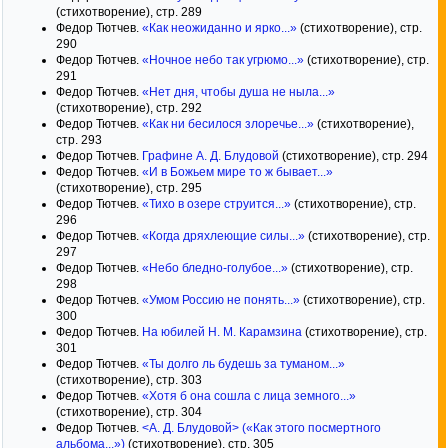
(стихотворение), стр. 289
Федор Тютчев.
«Как неожиданно и ярко...»
(стихотворение), стр.
290
Федор Тютчев.
«Ночное небо так угрюмо...»
(стихотворение), стр.
291
Федор Тютчев.
«Нет дня, чтобы душа не ныла...»
(стихотворение), стр. 292
Федор Тютчев.
«Как ни бесилося злоречье...»
(стихотворение),
стр. 293
Федор Тютчев.
Графине А. Д. Блудовой
(стихотворение), стр. 294
Федор Тютчев.
«И в Божьем мире то ж бывает...»
(стихотворение), стр. 295
Федор Тютчев.
«Тихо в озере струится...»
(стихотворение), стр.
296
Федор Тютчев.
«Когда дряхлеющие силы...»
(стихотворение), стр.
297
Федор Тютчев.
«Небо бледно-голубое...»
(стихотворение), стр.
298
Федор Тютчев.
«Умом Россию не понять...»
(стихотворение), стр.
300
Федор Тютчев.
На юбилей Н. М. Карамзина
(стихотворение), стр.
301
Федор Тютчев.
«Ты долго ль будешь за туманом...»
(стихотворение), стр. 303
Федор Тютчев.
«Хотя б она сошла с лица земного...»
(стихотворение), стр. 304
Федор Тютчев.
<А. Д. Блудовой> («Как этого посмертного
альбома...»)
(стихотворение), стр. 305