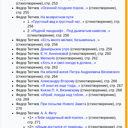
(стихотворение), стр. 253
Федор Тютчев.
«Осенней позднею порою...»
(стихотворение),
стр. 255
Федор Тютчев.
На возвратном пути
1.
«Грустный вид и грустный час...»
(стихотворение), стр.
256
2.
«Родной ландшафт... Под дымчатым навесом...»
(стихотворение), стр. 256
Федор Тютчев.
«Есть много мелких, безымянных...»
(стихотворение), стр. 258
Федор Тютчев.
Декабрьское утро
(стихотворение), стр. 259
Федор Тютчев.
Е. Н. Анненковой
(стихотворение), стр. 260
Федор Тютчев.
Memento
(стихотворение), стр. 262
Федор Тютчев.
«Хоть я и свил гнездо в долине...»
(стихотворение), стр. 263
Федор Тютчев.
На юбилей князя Петра Андреевича Вяземского
(стихотворение), стр. 264
Федор Тютчев.
Александру Второму
(стихотворение), стр. 266
Федор Тютчев.
«Я знал ее еще тогда...»
(стихотворение), стр. 267
Федор Тютчев.
Князю П. А. Вяземскому
(стихотворение), стр. 268
Федор Тютчев.
«Играй, покуда над тобою...»
(стихотворение),
стр. 269
Федор Тютчев.
При посылке Нового Завета
(стихотворение), стр.
270
Федор Тютчев.
А. А. Фету
<1>.
«Тебе сердечный мой поклон...»
(стихотворение),
стр. 271
<2>.
«Иным достался от природы...»
(стихотворение), стр.