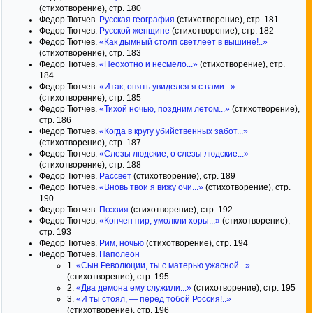
(стихотворение), стр. 180
Федор Тютчев.
Русская география
(стихотворение), стр. 181
Федор Тютчев.
Русской женщине
(стихотворение), стр. 182
Федор Тютчев.
«Как дымный столп светлеет в вышине!..»
(стихотворение), стр. 183
Федор Тютчев.
«Неохотно и несмело...»
(стихотворение), стр.
184
Федор Тютчев.
«Итак, опять увиделся я с вами...»
(стихотворение), стр. 185
Федор Тютчев.
«Тихой ночью, поздним летом...»
(стихотворение),
стр. 186
Федор Тютчев.
«Когда в кругу убийственных забот...»
(стихотворение), стр. 187
Федор Тютчев.
«Слезы людские, о слезы людские...»
(стихотворение), стр. 188
Федор Тютчев.
Рассвет
(стихотворение), стр. 189
Федор Тютчев.
«Вновь твои я вижу очи...»
(стихотворение), стр.
190
Федор Тютчев.
Поэзия
(стихотворение), стр. 192
Федор Тютчев.
«Кончен пир, умолкли хоры...»
(стихотворение),
стр. 193
Федор Тютчев.
Рим, ночью
(стихотворение), стр. 194
Федор Тютчев.
Наполеон
1.
«Сын Революции, ты с матерью ужасной...»
(стихотворение), стр. 195
2.
«Два демона ему служили...»
(стихотворение), стр. 195
3.
«И ты стоял, — перед тобой Россия!..»
(стихотворение), стр. 196