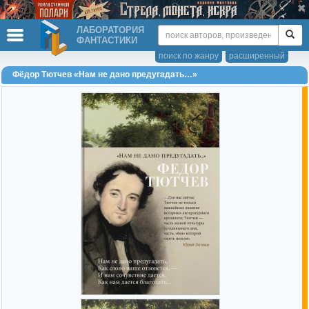
ЛАБОРАТОРИЯ
ФАНТАСТИКИ
поиск по жанру
расширенный
Фёдор Тютчев «Нам не дано предугадать…»