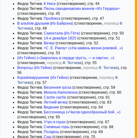
Федор Тютчев.
К Нисе
(стихотворение), стр. 44
Федор Тютчев.
Песнь скандинавских воинов <Из Гердера>
(стихотворение), стр. 45
Федор Тютчев.
Проблеск
(стихотворение), стр. 47
В альбом друзьям (Из Байрона)
(стихотворение,
перевод
Ф.
Тютчева
), стр. 49
Федор Тютчев.
Саконтала (Из Гёте)
(стихотворение), стр. 50
Федор Тютчев.
14-е декабря 1825
(стихотворение), стр. 51
Федор Тютчев.
Вечер
(стихотворение), стр. 52
Федор Тютчев.
<С. Е. Раичу> («На камень жизни роковой...»)
(стихотворение), стр. 53
(Из Гейне) («Закралась в сердце грусть, — и смутно...»)
(стихотворение,
перевод
Ф. Тютчева
), стр. 55
Вопросы (Из Гейне)
(стихотворение,
перевод
Ф. Тютчева
), стр.
56
Кораблекрушение (Из Гейне)
(стихотворение,
перевод
Ф.
Тютчева
), стр. 57
Федор Тютчев.
Весенняя гроза
(стихотворение), стр. 59
Федор Тютчев.
Могила Наполеона
(стихотворение), стр. 60
Федор Тютчев.
Cache-cache
(стихотворение), стр. 61
Федор Тютчев.
Летний вечер
(стихотворение), стр. 63
Федор Тютчев.
Видение
(стихотворение), стр. 64
Федор Тютчев.
Бессонница («Часов однообразный бой...»)
(стихотворение), стр. 65
Федор Тютчев.
Утро в горах
(стихотворение), стр. 67
Федор Тютчев.
Снежные горы
(стихотворение), стр. 68
Федор Тютчев.
Полдень
(стихотворение), стр. 69
Федор Тютчев.
Сны
(стихотворение), стр. 70