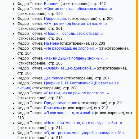
Федор Тютчев.
Венеция
(стихотворение), стр. 197
Федор Тютчев.
«Святая ночь на небосклон взошла...»
(стихотворение), стр. 199
Федор Тютчев.
Пророчество
(стихотворение), стр. 200
Федор Тютчев.
«Уж третий год беснуются языки...»
(стихотворение), стр. 201
Федор Тютчев.
«Пошли, Господь, свою отраду...»
(стихотворение), стр. 202
Федор Тютчев.
На Неве
(стихотворение), стр. 203
Федор Тютчев.
«Не рассуждай, не хлопочи!..»
(стихотворение),
стр. 204
Федор Тютчев.
«Как ни дышит полдень знойный...»
(стихотворение), стр. 205
Федор Тютчев.
«Обвеян вещею дремотой...»
(стихотворение),
стр. 206
Федор Тютчев.
Два голоса
(стихотворение), стр. 207
Федор Тютчев.
Графине Е. П. Ростопчиной (В ответ на ее
письмо)
(стихотворение), стр. 208
Федор Тютчев.
«Смотри, как на речном просторе...»
(стихотворение), стр. 210
Федор Тютчев.
Предопределение
(стихотворение), стр. 211
Федор Тютчев.
Близнецы
(стихотворение), стр. 212
Федор Тютчев.
«Я очи знал, — о, эти очи!..»
(стихотворение), стр.
213
Федор Тютчев.
«Не говори: меня он, как и прежде, любит...»
(стихотворение), стр. 214
Федор Тютчев.
«О, не тревожь меня укорой справедливой!..»
(стихотворение), стр. 215