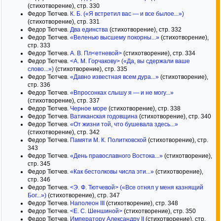
(стихотворение), стр. 330
Федор Тютчев.
К. Б. («Я встретил вас — и все былое...»)
(стихотворение), стр. 331
Федор Тютчев.
Два единства
(стихотворение), стр. 332
Федор Тютчев.
«Веленью высшему покорны...»
(стихотворение),
стр. 333
Федор Тютчев.
А. В. Пл<етневой>
(стихотворение), стр. 334
Федор Тютчев.
<А. М. Горчакову> («Да, вы сдержали ваше
слово...»)
(стихотворение), стр. 335
Федор Тютчев.
«Давно известная всем дура...»
(стихотворение),
стр. 336
Федор Тютчев.
«Впросонках слышу я — и не могу...»
(стихотворение), стр. 337
Федор Тютчев.
Черное море
(стихотворение), стр. 338
Федор Тютчев.
Ватиканская годовщина
(стихотворение), стр. 340
Федор Тютчев.
«От жизни той, что бушевала здесь...»
(стихотворение), стр. 342
Федор Тютчев.
Памяти М. К. Политковской
(стихотворение), стр.
343
Федор Тютчев.
«День православного Востока...»
(стихотворение),
стр. 345
Федор Тютчев.
«Как бестолковы числа эти...»
(стихотворение),
стр. 346
Федор Тютчев.
<Э. Ф. Тютчевой> («Все отнял у меня казнящий
Бог...»)
(стихотворение), стр. 347
Федор Тютчев.
Наполеон III
(стихотворение), стр. 348
Федор Тютчев.
<Е. С. Шеншиной>
(стихотворение), стр. 350
Федор Тютчев.
Императору Александру II
(стихотворение), стр.