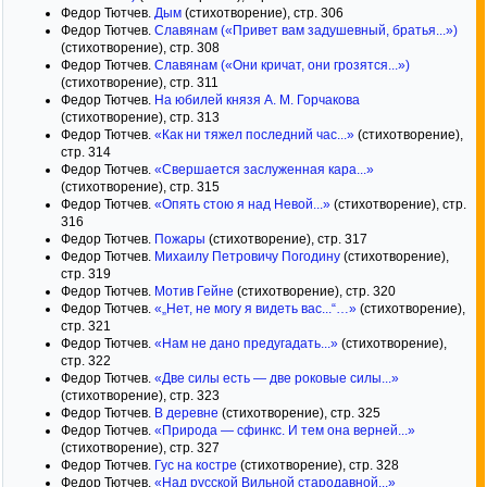
Федор Тютчев.
Дым
(стихотворение), стр. 306
Федор Тютчев.
Славянам («Привет вам задушевный, братья...»)
(стихотворение), стр. 308
Федор Тютчев.
Славянам («Они кричат, они грозятся...»)
(стихотворение), стр. 311
Федор Тютчев.
На юбилей князя А. М. Горчакова
(стихотворение), стр. 313
Федор Тютчев.
«Как ни тяжел последний час...»
(стихотворение),
стр. 314
Федор Тютчев.
«Свершается заслуженная кара...»
(стихотворение), стр. 315
Федор Тютчев.
«Опять стою я над Невой...»
(стихотворение), стр.
316
Федор Тютчев.
Пожары
(стихотворение), стр. 317
Федор Тютчев.
Михаилу Петровичу Погодину
(стихотворение),
стр. 319
Федор Тютчев.
Мотив Гейне
(стихотворение), стр. 320
Федор Тютчев.
«„Нет, не могу я видеть вас...“…»
(стихотворение),
стр. 321
Федор Тютчев.
«Нам не дано предугадать...»
(стихотворение),
стр. 322
Федор Тютчев.
«Две силы есть — две роковые силы...»
(стихотворение), стр. 323
Федор Тютчев.
В деревне
(стихотворение), стр. 325
Федор Тютчев.
«Природа — сфинкс. И тем она верней...»
(стихотворение), стр. 327
Федор Тютчев.
Гус на костре
(стихотворение), стр. 328
Федор Тютчев.
«Над русской Вильной стародавной...»