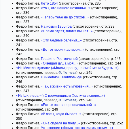
Федор Тютчев.
Лето 1854
(стихотворение), стр. 235
Федор Тютчев.
«Увы, что нашего незнанья...»
(стихотворение),
стр. 236
Федор Тютчев.
«Теперь тебе не до стихов...»
(стихотворение),
стр. 237
Федор Тютчев.
На новый 1855 год
(стихотворение), стр. 238
Федор Тютчев.
«Пламя рдеет, пламя пышет...»
(стихотворение),
стр. 240
Федор Тютчев.
«Эти бедные селенья...»
(стихотворение), стр.
241
Федор Тютчев.
«Вот от моря и до моря...»
(стихотворение), стр.
242
Федор Тютчев.
Графине Ростопчиной
(стихотворение), стр. 243
Федор Тютчев.
«О вещая душа моя...»
(стихотворение), стр. 244
<Из Микеланджело> («Молчи, прошу, не смей меня будить...»)
(стихотворение,
перевод
Ф. Тютчева
), стр. 245
Федор Тютчев.
Н<иколаю> П<авловичу>
(стихотворение), стр.
246
Федор Тютчев.
«Так, в жизни есть мгновения...»
(стихотворение),
стр. 247
<Из Шиллера> («С временщиком Фортуна в споре...»)
(стихотворение,
перевод
Ф. Тютчева
), стр. 248
Федор Тютчев.
«Есть в осени первоначальной...»
(стихотворение), стр. 249
Федор Тютчев.
«В часы, когда бывает...»
(стихотворение), стр.
250
Федор Тютчев.
«Она сидела на полу...»
(стихотворение), стр. 252
Федор Тютчев.
Успокоение («Когда, что звали мы своим...»)