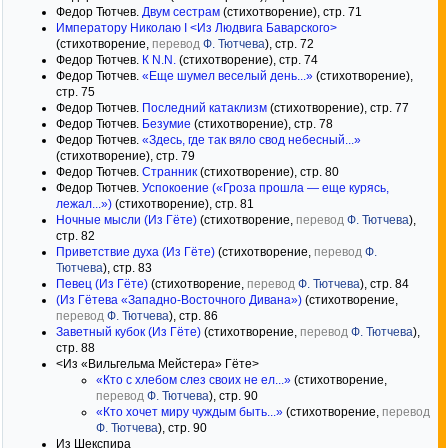
Федор Тютчев.
Двум сестрам
(стихотворение), стр. 71
Императору Николаю I <Из Людвига Баварского>
(стихотворение,
перевод
Ф. Тютчева
), стр. 72
Федор Тютчев.
К N.N.
(стихотворение), стр. 74
Федор Тютчев.
«Еще шумел веселый день...»
(стихотворение),
стр. 75
Федор Тютчев.
Последний катаклизм
(стихотворение), стр. 77
Федор Тютчев.
Безумие
(стихотворение), стр. 78
Федор Тютчев.
«Здесь, где так вяло свод небесный...»
(стихотворение), стр. 79
Федор Тютчев.
Странник
(стихотворение), стр. 80
Федор Тютчев.
Успокоение («Гроза прошла — еще курясь,
лежал...»)
(стихотворение), стр. 81
Ночные мысли (Из Гёте)
(стихотворение,
перевод
Ф. Тютчева
),
стр. 82
Приветствие духа (Из Гёте)
(стихотворение,
перевод
Ф.
Тютчева
), стр. 83
Певец (Из Гёте)
(стихотворение,
перевод
Ф. Тютчева
), стр. 84
(Из Гётева «Западно-Восточного Дивана»)
(стихотворение,
перевод
Ф. Тютчева
), стр. 86
Заветный кубок (Из Гёте)
(стихотворение,
перевод
Ф. Тютчева
),
стр. 88
<Из «Вильгельма Мейстера» Гёте>
«Кто с хлебом слез своих не ел...»
(стихотворение,
перевод
Ф. Тютчева
), стр. 90
«Кто хочет миру чуждым быть...»
(стихотворение,
перевод
Ф. Тютчева
), стр. 90
Из Шекспира