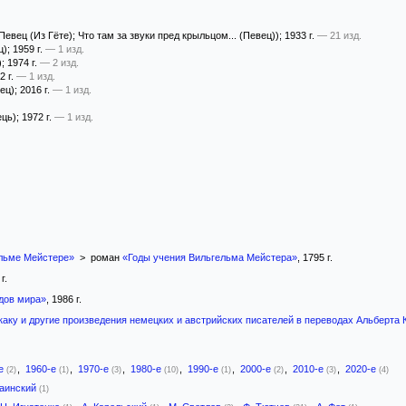
Певец (Из Гёте); Что там за звуки пред крыльцом... (Певец))
; 1933 г.
— 21 изд.
ц)
; 1959 г.
— 1 изд.
)
; 1974 г.
— 2 изд.
2 г.
— 1 изд.
ец)
; 2016 г.
— 1 изд.
ець)
; 1972 г.
— 1 изд.
ельме Мейстере»
> роман
«Годы учения Вильгельма Мейстера»
, 1795 г.
г.
дов мира»
, 1986 г.
каку и другие произведения немецких и австрийских писателей в переводах Альберта 
-е
,
1960-е
,
1970-е
,
1980-е
,
1990-е
,
2000-е
,
2010-е
,
2020-е
(2)
(1)
(3)
(10)
(1)
(2)
(3)
(4)
раинский
(1)