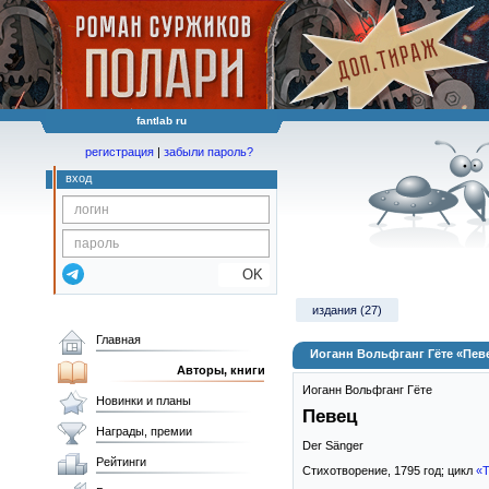
fantlab ru
регистрация
|
забыли пароль?
вход
OK
издания (27)
Главная
Иоганн Вольфганг Гёте «Пев
Авторы, книги
Иоганн Вольфганг Гёте
Новинки и планы
Певец
Награды, премии
Der Sänger
Рейтинги
Стихотворение,
1795
год; цикл
«Т