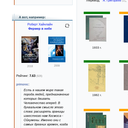
/перевод:
А. Григорьев
,
(1)
А вот, например:
Роберт Хайнлайн
Фермер в небе
1933 г.
2009
2018
Рейтинг:
7.63
(926)
primorec
:
Есть в нашем мире такая
порода людей, предназначение
1982 г.
которых двигать
Человечество вперед. В
буквальном смысле этого
слова: расширять границы
известного нам Космоса -
Ойкумены. Именно они с
самых древних времен, когда