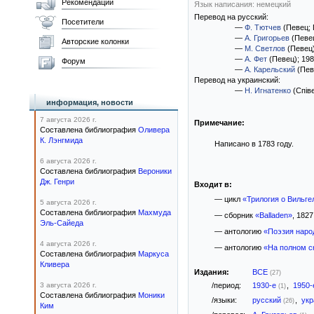
Рекомендации
Язык написания: немецкий
Перевод на русский:
Посетители
—
Ф. Тютчев
(Певец; 
—
А. Григорьев
(Певе
Авторские колонки
—
М. Светлов
(Певец
—
А. Фет
(Певец)
; 198
Форум
—
А. Карельский
(Пев
Перевод на украинский:
—
Н. Игнатенко
(Спів
информация, новости
7 августа 2026 г.
Примечание:
Составлена библиография
Оливера
К. Лэнгмида
Написано в 1783 году.
6 августа 2026 г.
Составлена библиография
Вероники
Дж. Генри
Входит в:
— цикл
«Трилогия о Вильг
5 августа 2026 г.
Составлена библиография
Махмуда
— сборник
«Balladen»
, 1827 
Эль-Сайеда
— антологию
«Поэзия наро
4 августа 2026 г.
— антологию
«На полном с
Составлена библиография
Маркуса
Кливера
Издания:
ВСЕ
(27)
3 августа 2026 г.
/период:
1930-е
,
1950
(1)
Составлена библиография
Моники
/языки:
русский
,
ук
(26)
Ким