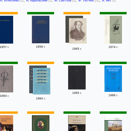
Н. Игнатенко
,
А. Карельский
,
М. Светлов
,
Ф. Тютчев
,
А. Фет
(1)
(1)
(2)
(21)
(1)
1959 г.
1957 г.
1974 г.
1965 г.
1985 г.
1986 г.
1983 г.
1984 г.