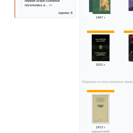
первая искра сознания
поселилась в
...
>>
оценка: 8
1997 г.
2021 г.
Издания на иностранных язык
1972 г.
(украинский)