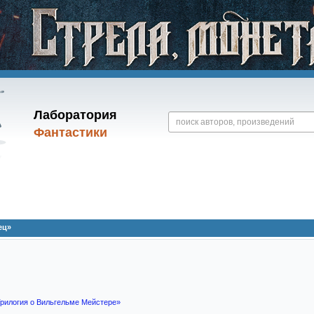
Лаборатория
Фантастики
ец»
рилогия о Вильгельме Мейстере»