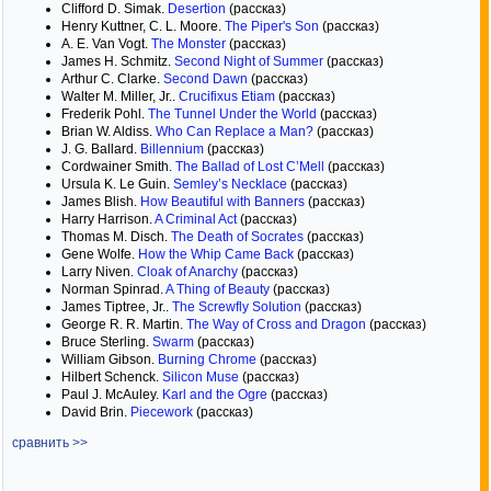
Clifford D. Simak.
Desertion
(рассказ)
Henry Kuttner, C. L. Moore.
The Piper's Son
(рассказ)
A. E. Van Vogt.
The Monster
(рассказ)
James H. Schmitz.
Second Night of Summer
(рассказ)
Arthur C. Clarke.
Second Dawn
(рассказ)
Walter M. Miller, Jr..
Crucifixus Etiam
(рассказ)
Frederik Pohl.
The Tunnel Under the World
(рассказ)
Brian W. Aldiss.
Who Can Replace a Man?
(рассказ)
J. G. Ballard.
Billennium
(рассказ)
Cordwainer Smith.
The Ballad of Lost C’Mell
(рассказ)
Ursula K. Le Guin.
Semley’s Necklace
(рассказ)
James Blish.
How Beautiful with Banners
(рассказ)
Harry Harrison.
A Criminal Act
(рассказ)
Thomas M. Disch.
The Death of Socrates
(рассказ)
Gene Wolfe.
How the Whip Came Back
(рассказ)
Larry Niven.
Cloak of Anarchy
(рассказ)
Norman Spinrad.
A Thing of Beauty
(рассказ)
James Tiptree, Jr..
The Screwfly Solution
(рассказ)
George R. R. Martin.
The Way of Cross and Dragon
(рассказ)
Bruce Sterling.
Swarm
(рассказ)
William Gibson.
Burning Chrome
(рассказ)
Hilbert Schenck.
Silicon Muse
(рассказ)
Paul J. McAuley.
Karl and the Ogre
(рассказ)
David Brin.
Piecework
(рассказ)
сравнить >>