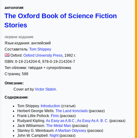
антология
The Oxford Book of Science Fiction
Stories
первое издание
Язык издания:
английский
Составитель:
Tom Shippey
Oxford:
Oxford University Press
,
1992
г.
ISBN:
0-19-214204-6, 978-0-19-214204-7
Тип обложки:
твёрдая
+ суперобложка
Страниц:
588
Описание:
Cover art by
Victor Stabin
.
Содержание
:
Tom Shippey.
Introduction
(статья)
Herbert George Wells.
The Land Ironclads
(рассказ)
Frank Lillie Pollock.
Finis
(рассказ)
Rudyard Kipling.
As Easy as A.B.C.; As Easy As A. B. C.
(рассказ)
Jack Williamson.
The Metal Man
(рассказ)
Stanley G. Weinbaum.
A Martian Odyssey
(рассказ)
John W. Campbell.
Night
(рассказ)