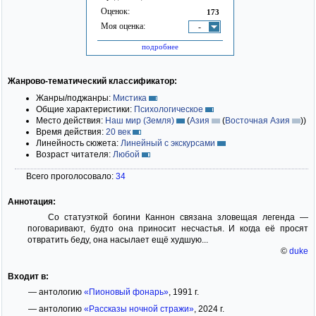
Оценок:
173
Моя оценка:
-
подробнее
Жанрово-тематический классификатор:
Жанры/поджанры:
Мистика
Общие характеристики:
Психологическое
Место действия:
Наш мир (Земля)
(
Азия
(
Восточная Азия
)
)
Время действия:
20 век
Линейность сюжета:
Линейный с экскурсами
Возраст читателя:
Любой
Всего проголосовало:
34
Аннотация:
Со статуэткой богини Каннон связана зловещая легенда —
поговаривают, будто она приносит несчастья. И когда её просят
отвратить беду, она насылает ещё худшую...
©
duke
Входит в:
— антологию
«Пионовый фонарь»
, 1991 г.
— антологию
«Рассказы ночной стражи»
, 2024 г.