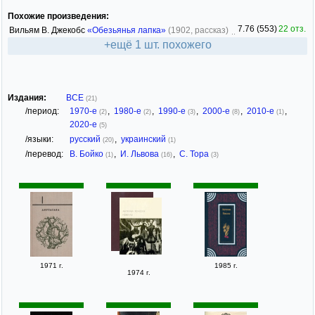
Похожие произведения:
7.76 (553)
22 отз.
Вильям В. Джекобс
«Обезьянья лапка»
(1902, рассказ)
+ещё 1 шт. похожего
Издания:
ВСЕ
(21)
/период:
1970-е
,
1980-е
,
1990-е
,
2000-е
,
2010-е
,
(2)
(2)
(3)
(8)
(1)
2020-е
(5)
/языки:
русский
,
украинский
(20)
(1)
/перевод:
В. Бойко
,
И. Львова
,
С. Тора
(1)
(16)
(3)
1971 г.
1985 г.
1974 г.