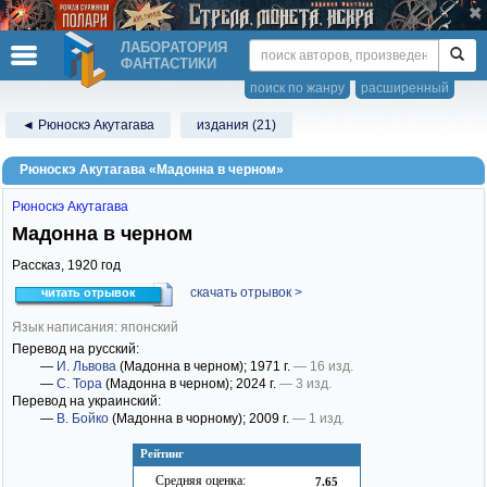
ЛАБОРАТОРИЯ
ФАНТАСТИКИ
поиск по жанру
расширенный
◄ Рюноскэ Акутагава
издания (21)
Рюноскэ Акутагава «Мадонна в черном»
Рюноскэ Акутагава
Мадонна в черном
Рассказ,
1920
год
скачать отрывок >
читать отрывок
Язык написания: японский
Перевод на русский:
—
И. Львова
(Мадонна в черном)
; 1971 г.
— 16 изд.
—
С. Тора
(Мадонна в черном)
; 2024 г.
— 3 изд.
Перевод на украинский:
—
В. Бойко
(Мадонна в чорному)
; 2009 г.
— 1 изд.
Рейтинг
Средняя оценка:
7.65