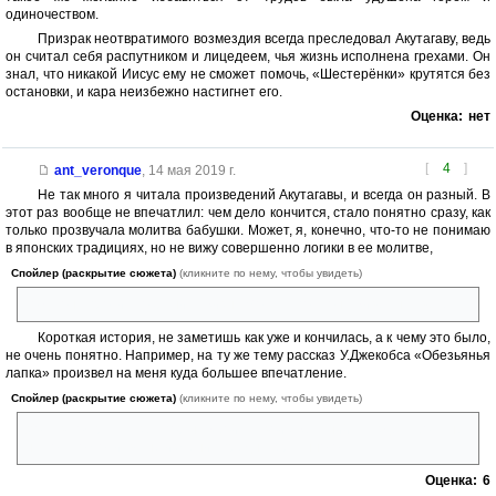
одиночеством.
Призрак неотвратимого возмездия всегда преследовал Акутагаву, ведь
он считал себя распутником и лицедеем, чья жизнь исполнена грехами. Он
знал, что никакой Иисус ему не сможет помочь, «Шестерёнки» крутятся без
остановки, и кара неизбежно настигнет его.
Оценка:
нет
[
4
]
ant_veronque
,
14 мая 2019 г.
Не так много я читала произведений Акутагавы, и всегда он разный. В
этот раз вообще не впечатлил: чем дело кончится, стало понятно сразу, как
только прозвучала молитва бабушки. Может, я, конечно, что-то не понимаю
в японских традициях, но не вижу совершенно логики в ее молитве,
Спойлер (раскрытие сюжета)
(кликните по нему, чтобы увидеть)
когда она просит сохранить жизнь Мосаку, пока она живет на свете.
Короткая история, не заметишь как уже и кончилась, а к чему это было,
не очень понятно. Например, на ту же тему рассказ У.Джекобса «Обезьянья
лапка» произвел на меня куда большее впечатление.
Спойлер (раскрытие сюжета)
(кликните по нему, чтобы увидеть)
Хотя в том рассказе упор на «бойся своих желаний», а здесь больше
на то, что молитва не изменит предначертанного.
Оценка:
6