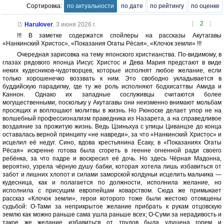
Сортировка:
по актуальности
по дате
по рейтингу
по оценке
[
2
]
Harulover
,
3 июня 2026 г.
!!! В заметке содержатся спойлеры на рассказы Акутагавы
«Нанкинский Христос», «Показания Огаты Рёсая», «Клочок земли» !!!
Очередная зарисовка на тему японского христианства. По-видимому, в
глазах рядового японца Иисус Христос и Дева Мария предстают в виде
неких кудесников-чудотворцев, которые исполнят любое желание, если
только хорошенечко воззвать к ним. Это свободно укладывается в
буддийскую парадигму, где ту же роль исполняют бодхисаттвы Амида и
Каннон. Однако их западные сослуживцы считаются более
могущественными, поскольку у Акутагавы они неизменно внимают мольбам
просящих и воплощают молитвы в жизнь. Но Рюноске делает упор не на
волшебный профессионализм праведника из Назарета, а на справедливое
воздаяние за прожитую жизнь. Ведь Цзиньхуа с улицы Циванцзе до конца
оставалась верной принципу «не навреди», за что «Нанкинский Христос» и
исцелил её недуг. Сино, вдова крестьянина Ёсаку, в «Показаниях Огаты
Рёсая» искренне готова была сгореть в геенне огненной ради своего
ребёнка, за что падре и воскресил её дочь. Но здесь Чёрная Мадонна,
вероятно, узрела чёрную душу бабки, которая хотела лишь избавиться от
забот и лишних хлопот и силами заморской колдуньи исцелить мальчика —
кудесница, как и полагается по должности, исполнила желание, но
исполнила с присущим европейцам коварством. Сюда же примыкает
рассказ «Клочок земли», герои которого тоже были жестоко отомщены
судьбой: О-Тами за неприкрытое желание прибрать к рукам отцовскую
землю как можно раньше сама ушла раньше всех; О-Суми за нерадивость и
такое же желание избавиться от трудов была удушена горем и