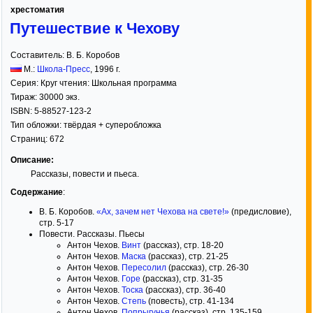
хрестоматия
Путешествие к Чехову
Составитель:
В. Б. Коробов
М.:
Школа-Пресс
,
1996
г.
Серия:
Круг чтения: Школьная программа
Тираж:
30000 экз.
ISBN:
5-88527-123-2
Тип обложки:
твёрдая
+ суперобложка
Страниц:
672
Описание:
Рассказы, повести и пьеса.
Содержание
:
В. Б. Коробов.
«Ах, зачем нет Чехова на свете!»
(предисловие),
стр. 5-17
Повести. Рассказы. Пьесы
Антон Чехов.
Винт
(рассказ), стр. 18-20
Антон Чехов.
Маска
(рассказ), стр. 21-25
Антон Чехов.
Пересолил
(рассказ), стр. 26-30
Антон Чехов.
Горе
(рассказ), стр. 31-35
Антон Чехов.
Тоска
(рассказ), стр. 36-40
Антон Чехов.
Степь
(повесть), стр. 41-134
Антон Чехов.
Попрыгунья
(рассказ), стр. 135-159