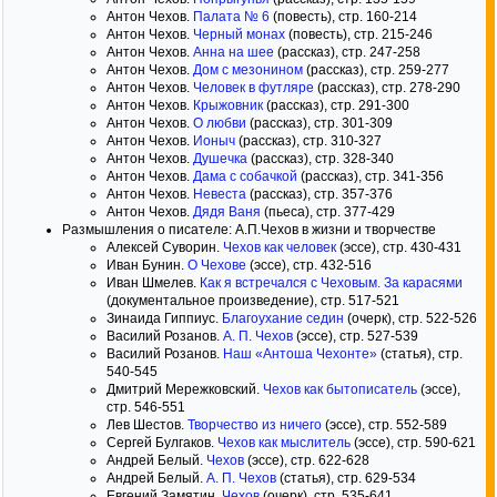
Антон Чехов.
Палата № 6
(повесть), стр. 160-214
Антон Чехов.
Черный монах
(повесть), стр. 215-246
Антон Чехов.
Анна на шее
(рассказ), стр. 247-258
Антон Чехов.
Дом с мезонином
(рассказ), стр. 259-277
Антон Чехов.
Человек в футляре
(рассказ), стр. 278-290
Антон Чехов.
Крыжовник
(рассказ), стр. 291-300
Антон Чехов.
О любви
(рассказ), стр. 301-309
Антон Чехов.
Ионыч
(рассказ), стр. 310-327
Антон Чехов.
Душечка
(рассказ), стр. 328-340
Антон Чехов.
Дама с собачкой
(рассказ), стр. 341-356
Антон Чехов.
Невеста
(рассказ), стр. 357-376
Антон Чехов.
Дядя Ваня
(пьеса), стр. 377-429
Размышления о писателе: А.П.Чехов в жизни и творчестве
Алексей Суворин.
Чехов как человек
(эссе), стр. 430-431
Иван Бунин.
О Чехове
(эссе), стр. 432-516
Иван Шмелев.
Как я встречался с Чеховым. За карасями
(документальное произведение), стр. 517-521
Зинаида Гиппиус.
Благоухание седин
(очерк), стр. 522-526
Василий Розанов.
А. П. Чехов
(эссе), стр. 527-539
Василий Розанов.
Наш «Антоша Чехонте»
(статья), стр.
540-545
Дмитрий Мережковский.
Чехов как бытописатель
(эссе),
стр. 546-551
Лев Шестов.
Творчество из ничего
(эссе), стр. 552-589
Сергей Булгаков.
Чехов как мыслитель
(эссе), стр. 590-621
Андрей Белый.
Чехов
(эссе), стр. 622-628
Андрей Белый.
А. П. Чехов
(статья), стр. 629-534
Евгений Замятин.
Чехов
(очерк), стр. 535-641