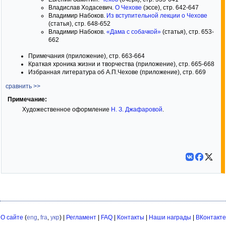
Владислав Ходасевич.
О Чехове
(эссе), стр. 642-647
Владимир Набоков.
Из вступительной лекции о Чехове
(статья), стр. 648-652
Владимир Набоков.
«Дама с собачкой»
(статья), стр. 653-
662
Примечания (приложение), стр. 663-664
Краткая хроника жизни и творчества (приложение), стр. 665-668
Избранная литература об А.П.Чехове (приложение), стр. 669
сравнить >>
Примечание:
Художественное оформление
Н. З. Джафаровой
.
О сайте
(
eng
,
fra
,
укр
) |
Регламент
|
FAQ
|
Контакты
|
Наши награды
|
ВКонтакте