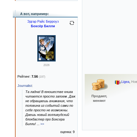
А вот, например:
Эдгар Райс Берроуз
Боксёр Билли
2026
Рейтинг:
7.56
(197)
Ligea
,
Нов
Journalist
:
Та ладна! В юношестве книга
Продают,
читается просто запоем. Даж
меняют
не обращаешь внимания, что
половина из событий сами по
себе просто не возможны.
Даешь новый голливудский
блокбастер про Боксера
Билли!
...
>>
оценка: 9