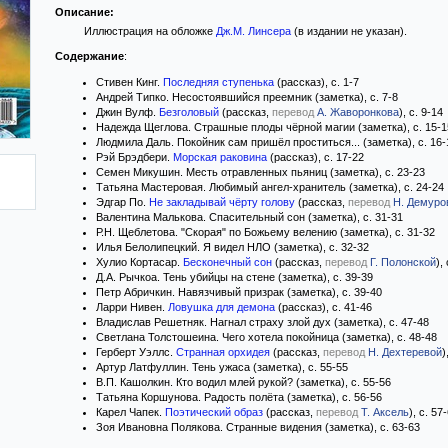
Описание:
Иллюстрация на обложке
Дж.М. Линсера
(в издании не указан).
Содержание
:
Стивен Кинг.
Последняя ступенька
(рассказ), с. 1-7
Андрей Типко. Несостоявшийся преемник (заметка), с. 7-8
Джин Вулф.
Безголовый
(рассказ,
перевод
А. Жаворонкова
), с. 9-14
Надежда Щеглова. Страшные плоды чёрной магии (заметка), с. 15-1
Людмила Даль. Покойник сам пришёл проститься... (заметка), с. 16-
Рэй Брэдбери.
Морская раковина
(рассказ), с. 17-22
Семен Микушин. Месть отравленных пьяниц (заметка), с. 23-23
Татьяна Мастеровая. Любимый ангел-хранитель (заметка), с. 24-24
Эдгар По.
Не закладывай чёрту голову
(рассказ,
перевод
Н. Демуро
Валентина Малькова. Спасительный сон (заметка), с. 31-31
Р.Н. Щеблетова. "Скорая" по Божьему велению (заметка), с. 31-32
Илья Белолипецкий. Я видел НЛО (заметка), с. 32-32
Хулио Кортасар.
Бесконечный сон
(рассказ,
перевод
Г. Полонской
),
Д.А. Рычкоа. Тень убийцы на стене (заметка), с. 39-39
Петр Абричкин. Навязчивый призрак (заметка), с. 39-40
Ларри Нивен.
Ловушка для демона
(рассказ), с. 41-46
Владислав Решетняк. Нагнал страху злой дух (заметка), с. 47-48
Светлана Толстошеина. Чего хотела покойница (заметка), с. 48-48
Герберт Уэллс.
Странная орхидея
(рассказ,
перевод
Н. Дехтеревой
)
Артур Латфуллин. Тень ужаса (заметка), с. 55-55
В.П. Кашолкин. Кто водил млей рукой? (заметка), с. 55-56
Татьяна Коршунова. Радость полёта (заметка), с. 56-56
Карел Чапек.
Поэтический образ
(рассказ,
перевод
Т. Аксель
), с. 57
Зоя Ивановна Полякова. Странные видения (заметка), с. 63-63