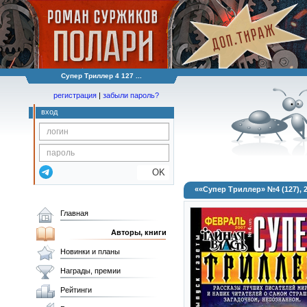
Супер Триллер 4 127 ...
регистрация
|
забыли пароль?
вход
OK
««Супер Триллер» №4 (127), 
Главная
Авторы, книги
Новинки и планы
Награды, премии
Рейтинги