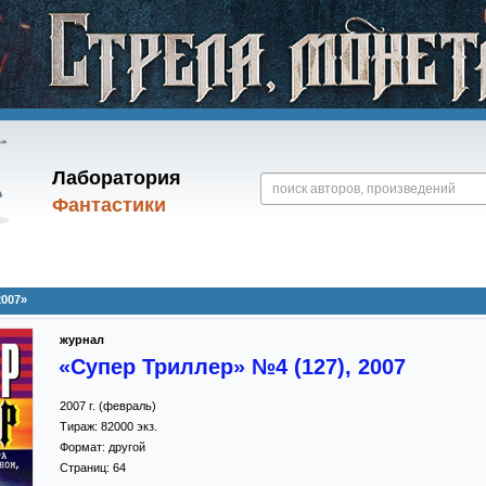
Лаборатория
Фантастики
2007»
журнал
«Супер Триллер» №4 (127), 2007
2007
г. (
февраль
)
Тираж:
82000 экз.
Формат:
другой
Страниц:
64