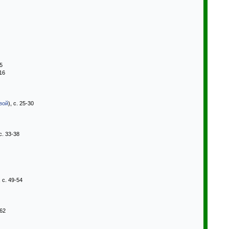
5
16
вой
), с. 25-30
 с. 33-38
, с. 49-54
-62