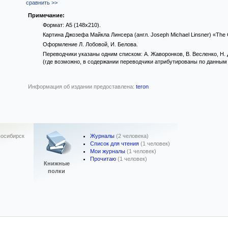
сравнить >>
Примечание:
Формат: А5 (148x210).
Картина Джозефа Майкла Линсера (англ. Joseph Michael Linsner) «Th
Оформление Л. Лобовой, И. Белова.
Переводчики указаны одним списком: А. Жаворонков, В. Весленко, Н. Д
(где возможно, в содержании переводчики атрибутированы по данным 
Информация об издании предоставлена:
teron
Журналы
(2 человека)
осибирск
Список для чтения
(1 человек)
Мои журналы
(1 человек)
Прочитаю
(1 человек)
Книжные
полки