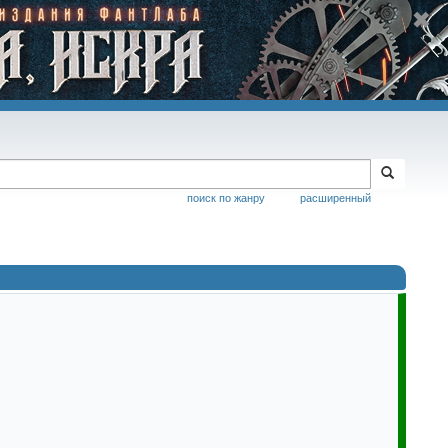
поиск по жанру
расширенный