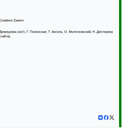
e Goddess Dawn».
емиурова (sic!), Г. Полонская, Т. Аксель, О. Молочковский, Н. Дехтерева
сайта).